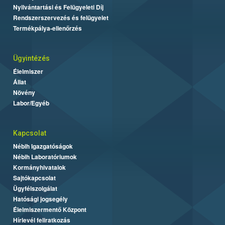
Nyilvántartási és Felügyeleti Díj
Rendszerszervezés és felügyelet
Termékpálya-ellenőrzés
Ügyintézés
Élelmiszer
Állat
Növény
Labor/Egyéb
Kapcsolat
Nébih Igazgatóságok
Nébih Laboratóriumok
Kormányhivatalok
Sajtókapcsolat
Ügyfélszolgálat
Hatósági jogsegély
Élelmiszermentő Központ
Hírlevél feliratkozás