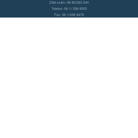
Zöld szám: 06-80/263-244
Telefon: 06-1/ 336-9000
Fax: 06-1/336-9479