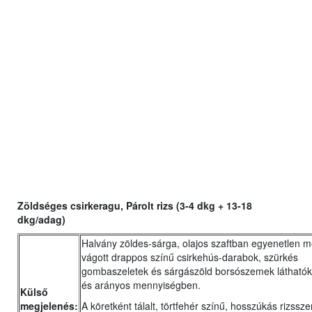
Zöldséges csirkeragu, Párolt rizs (3-4 dkg + 13-18
dkg/adag)
Halvány zöldes-sárga, olajos szaftban egyenetlen m
vágott drappos színű csirkehús-darabok, szürkés
gombaszeletek és sárgászöld borsószemek láthatók
és arányos mennyiségben.
Külső
megjelenés:
A köretként tálalt, törtfehér színű, hosszúkás rizssz