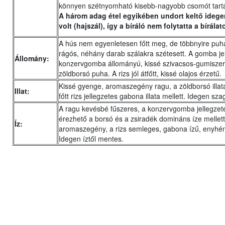
könnyen szétnyomható kisebb-nagyobb csomót tart
A három adag étel egyikében undort keltő ideg
volt (hajszál), így a bíráló nem folytatta a bírálato
A hús nem egyenletesen főtt meg, de többnyire pu
rágós, néhány darab szálakra szétesett. A gomba je
Állomány:
konzervgomba állományú, kissé szivacsos-gumiszer
zöldborsó puha. A rizs jól átfőtt, kissé olajos érzetű.
Kissé gyenge, aromaszegény ragu, a zöldborsó illat
Illat:
főtt rizs jellegzetes gabona illata mellett. Idegen sz
A ragu kevésbé fűszeres, a konzervgomba jellegzet
érezhető a borsó és a zsiradék domináns íze mellett
Íz:
aromaszegény, a rizs semleges, gabona ízű, enyhén
Idegen íztől mentes.