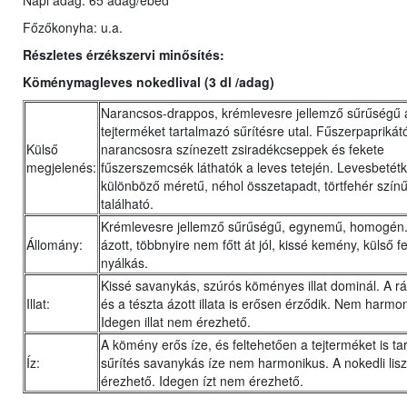
Napi adag: 65 adag/ebéd
Főzőkonyha: u.a.
Részletes érzékszervi minősítés:
Köménymagleves nokedlival
(3 dl /adag)
Narancsos-drappos, krémlevesre jellemző sűrűségű a
tejterméket tartalmazó sűrítésre utal. Fűszerpaprikátó
Külső
narancsosra színezett zsiradékcseppek és fekete
megjelenés:
fűszerszemcsék láthatók a leves tetején. Levesbetét
különböző méretű, néhol összetapadt, törtfehér színű
található.
Krémlevesre jellemző sűrűségű, egynemű, homogén.
Állomány:
ázott, többnyire nem főtt át jól, kissé kemény, külső fe
nyálkás.
Kissé savanykás, szúrós köményes illat dominál. A rá
Illat:
és a tészta ázott illata is erősen érződik. Nem harmo
Idegen illat nem érezhető.
A kömény erős íze, és feltehetően a tejterméket is t
Íz:
sűrítés savanykás íze nem harmonikus. A nokedli liszt
érezhető. Idegen ízt nem érezhető.