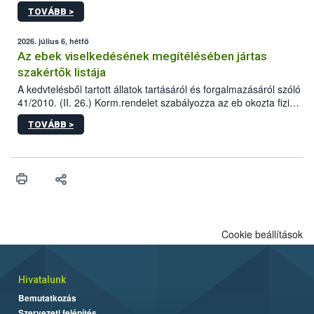
állomás a Kis Rókus utca 15. szám alatti, Czigler Győző által
TOVÁBB >
tervezett új épületébe.
2026. július 6, hétfő
Az ebek viselkedésének megítélésében jártas
szakértők listája
A kedvtelésből tartott állatok tartásáról és forgalmazásáról szóló
41/2010. (II. 26.) Korm.rendelet szabályozza az eb okozta fizikai
sérülés, illetve ennek veszélye keletkezésekor felmerülő
TOVÁBB >
hatósági feladatokat, valamint a veszélyes eb tartását és annak
engedélyezését. Ezen eljárások során szükség esetén be kell
vonni az ebek viselkedésének megítélésében jártas szakértőt.
Cookie beállítások
Hivatalunk
Bemutatkozás
Szervezeti felépítés