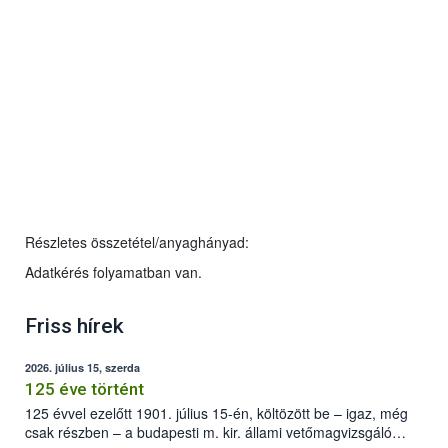
Részletes összetétel/anyaghányad:
Adatkérés folyamatban van.
Friss hírek
2026. július 15, szerda
125 éve történt
125 évvel ezelőtt 1901. július 15-én, költözött be – igaz, még
csak részben – a budapesti m. kir. állami vetőmagvizsgáló