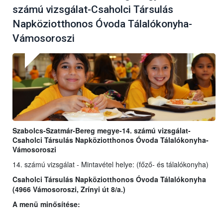
számú vizsgálat-Csaholci Társulás
Napköziotthonos Óvoda Tálalókonyha-
Vámosoroszi
Szabolcs-Szatmár-Bereg megye-14. számú vizsgálat-
Csaholci Társulás Napköziotthonos Óvoda Tálalókonyha-
Vámosoroszi
14. számú vizsgálat - Mintavétel helye: (főző- és tálalókonyha)
Csaholci Társulás Napköziotthonos Óvoda Tálalókonyha
(4966 Vámosoroszi, Zrínyi út 8/a.)
A menü minősítése: