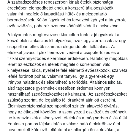
A szabadszedéses rendszerben kínált ételek biztonsága
érdekében elengedhetetlenek a korszerű tálalóeszközök,
valamint megfelelő kapacitású hűtő- és melegentartó
berendezések. Külön figyelmet és tervezést igényel a tányérok,
evőeszközök, poharak szennyeződéstől védett elhelyezése.
A folyamatok megtervezése kiemelten fontos: jó gyakorlat a
készételek szakaszos kihelyezése, azaz egyszerre csak az egy
csoportban étkezők számára elegendő étel feltálalása. Az
ételeket javasolt plexi lemezzel védeni a cseppfertőzés és a
fizikai szennyeződés elkerülése érdekében. Hatékony megoldás
lehet az eszközök és ételek megfelelő sorrendben való
kihelyezése: tálca, nyéllel felfelé elérhető evőeszközök, szalvéta,
lefelé fordított pohár, valamint tányér. Így a gyerekek egy
irányba haladnak és elkerülhető a torlódás. Általános iskolás,
alsó tagozatos gyermekek esetében érdemes könnyen
használható szedőeszközöket alkalmazni. Az szedőeszközöket
szükség szerint, de legalább fél óránként ajánlott cserélni.
Élelmiszerbiztonsági szempontból szintén alapvető elvárás,
hogy az étkezést követően a szennyezett eszközök és edények
ne keresztezzék a kihelyezett ételek és a még sorban állók útját.
Fontos a pontos tájékoztatás a választható ételekről: az étel
neve mellett kötelező feltüntetni az allergén összetevőket, a