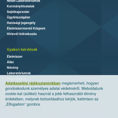
Nébih Laboratóriumok
Kormányhivatalok
Sajtókapcsolat
Ügyfélszolgálat
Hatósági jogsegély
Élelmiszermentő Központ
Hírlevél feliratkozás
Gyakori kérdések
Élelmiszer
Állat
Növény
Laboratóriumok
Labor/Egyéb
Adatkezelési tájékoztatónkban
megismerheti, hogyan
gondoskodunk személyes adatai védelméről. Weboldalunk
cookie-kat (sütiket) használ a jobb felhasználói élmény
érdekében, melynek biztosításához kérjük, kattintson az
„Elfogadom” gombra.