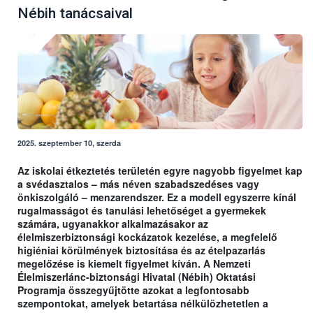
Nébih tanácsaival
2025. szeptember 10, szerda
Az iskolai étkeztetés területén egyre nagyobb figyelmet kap
a svédasztalos – más néven szabadszedéses vagy
önkiszolgáló – menzarendszer. Ez a modell egyszerre kínál
rugalmasságot és tanulási lehetőséget a gyermekek
számára, ugyanakkor alkalmazásakor az
élelmiszerbiztonsági kockázatok kezelése, a megfelelő
higiéniai körülmények biztosítása és az ételpazarlás
megelőzése is kiemelt figyelmet kíván. A Nemzeti
Élelmiszerlánc-biztonsági Hivatal (Nébih) Oktatási
Programja összegyűjtötte azokat a legfontosabb
szempontokat, amelyek betartása nélkülözhetetlen a