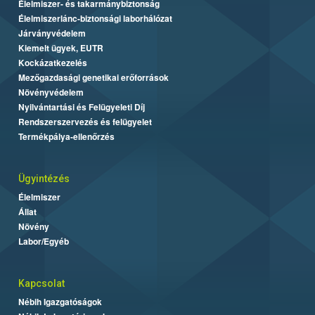
Élelmiszer- és takarmánybiztonság
Élelmiszerlánc-biztonsági laborhálózat
Járványvédelem
Kiemelt ügyek, EUTR
Kockázatkezelés
Mezőgazdasági genetikai erőforrások
Növényvédelem
Nyilvántartási és Felügyeleti Díj
Rendszerszervezés és felügyelet
Termékpálya-ellenőrzés
Ügyintézés
Élelmiszer
Állat
Növény
Labor/Egyéb
Kapcsolat
Nébih Igazgatóságok