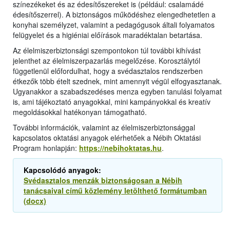
színezékeket és az édesítőszereket is (például: csalamádé
édesítőszerrel). A biztonságos működéshez elengedhetetlen a
konyhai személyzet, valamint a pedagógusok általi folyamatos
felügyelet és a higiéniai előírások maradéktalan betartása.
Az élelmiszerbiztonsági szempontokon túl további kihívást
jelenthet az élelmiszerpazarlás megelőzése. Korosztálytól
függetlenül előfordulhat, hogy a svédasztalos rendszerben
étkezők több ételt szednek, mint amennyit végül elfogyasztanak.
Ugyanakkor a szabadszedéses menza egyben tanulási folyamat
is, ami tájékoztató anyagokkal, mini kampányokkal és kreatív
megoldásokkal hatékonyan támogatható.
További információk, valamint az élelmiszerbiztonsággal
kapcsolatos oktatási anyagok elérhetőek a Nébih Oktatási
Program honlapján:
https://nebihoktatas.hu
.
Kapcsolódó anyagok:
Svédasztalos menzák biztonságosan a Nébih
tanácsaival című közlemény letölthető formátumban
(docx)