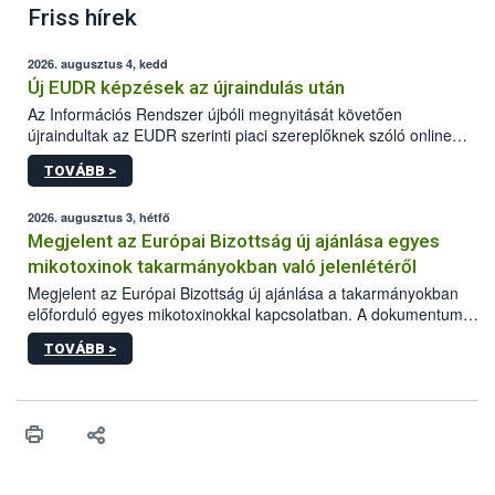
Friss hírek
2026. augusztus 4, kedd
Új EUDR képzések az újraindulás után
Az Információs Rendszer újbóli megnyitását követően
újraindultak az EUDR szerinti piaci szereplőknek szóló online
képzések.
TOVÁBB >
2026. augusztus 3, hétfő
Megjelent az Európai Bizottság új ajánlása egyes
mikotoxinok takarmányokban való jelenlétéről
Megjelent az Európai Bizottság új ajánlása a takarmányokban
előforduló egyes mikotoxinokkal kapcsolatban. A dokumentum
2027-től új irányértékek alkalmazását írja elő, és a jelenleg
TOVÁBB >
hatályos uniós ajánlások helyébe lép.