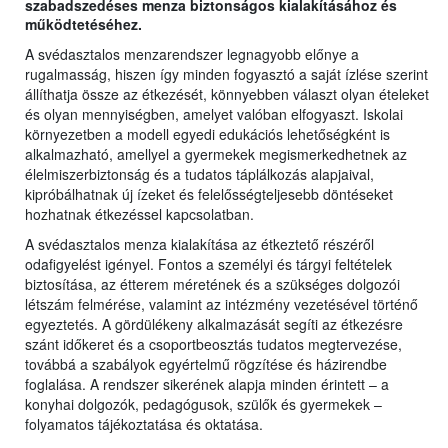
szabadszedéses menza biztonságos kialakításához és
működtetéséhez.
A svédasztalos menzarendszer legnagyobb előnye a
rugalmasság, hiszen így minden fogyasztó a saját ízlése szerint
állíthatja össze az étkezését, könnyebben választ olyan ételeket
és olyan mennyiségben, amelyet valóban elfogyaszt. Iskolai
környezetben a modell egyedi edukációs lehetőségként is
alkalmazható, amellyel a gyermekek megismerkedhetnek az
élelmiszerbiztonság és a tudatos táplálkozás alapjaival,
kipróbálhatnak új ízeket és felelősségteljesebb döntéseket
hozhatnak étkezéssel kapcsolatban.
A svédasztalos menza kialakítása az étkeztető részéről
odafigyelést igényel. Fontos a személyi és tárgyi feltételek
biztosítása, az étterem méretének és a szükséges dolgozói
létszám felmérése, valamint az intézmény vezetésével történő
egyeztetés. A gördülékeny alkalmazását segíti az étkezésre
szánt időkeret és a csoportbeosztás tudatos megtervezése,
továbbá a szabályok egyértelmű rögzítése és házirendbe
foglalása. A rendszer sikerének alapja minden érintett – a
konyhai dolgozók, pedagógusok, szülők és gyermekek –
folyamatos tájékoztatása és oktatása.