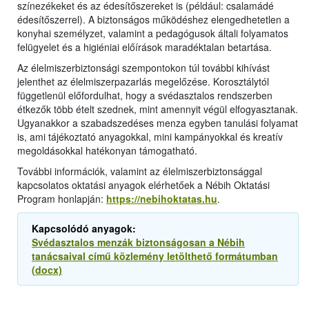
színezékeket és az édesítőszereket is (például: csalamádé
édesítőszerrel). A biztonságos működéshez elengedhetetlen a
konyhai személyzet, valamint a pedagógusok általi folyamatos
felügyelet és a higiéniai előírások maradéktalan betartása.
Az élelmiszerbiztonsági szempontokon túl további kihívást
jelenthet az élelmiszerpazarlás megelőzése. Korosztálytól
függetlenül előfordulhat, hogy a svédasztalos rendszerben
étkezők több ételt szednek, mint amennyit végül elfogyasztanak.
Ugyanakkor a szabadszedéses menza egyben tanulási folyamat
is, ami tájékoztató anyagokkal, mini kampányokkal és kreatív
megoldásokkal hatékonyan támogatható.
További információk, valamint az élelmiszerbiztonsággal
kapcsolatos oktatási anyagok elérhetőek a Nébih Oktatási
Program honlapján:
https://nebihoktatas.hu
.
Kapcsolódó anyagok:
Svédasztalos menzák biztonságosan a Nébih
tanácsaival című közlemény letölthető formátumban
(docx)