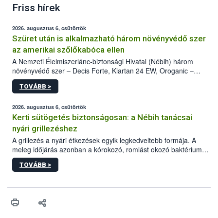
Friss hírek
2026. augusztus 6, csütörtök
Szüret után is alkalmazható három növényvédő szer
az amerikai szőlőkabóca ellen
A Nemzeti Élelmiszerlánc-biztonsági Hivatal (Nébih) három
növényvédő szer – Decis Forte, Klartan 24 EW, Oroganic –
engedélyokiratát módosította, így azok a szüretet követően,
TOVÁBB >
egészen a vesszőérettség (BBCH 91) stádiumáig
felhasználhatóak a szőlőben. A kiterjesztések célja, hogy a korai
érésű szőlőkben is legyen lehetőség a károsító elleni további
2026. augusztus 6, csütörtök
védekezésre. Az Oroganic készítmény kis kiszerelésben kiskerti
Kerti sütögetés biztonságosan: a Nébih tanácsai
felhasználók számára is elérhető és ökológiai termesztésben is
nyári grillezéshez
engedélyezett.
A grillezés a nyári étkezések egyik legkedveltebb formája. A
meleg időjárás azonban a kórokozó, romlást okozó baktériumok
gyorsabb szaporodásának is kedvez. A szabadtéri sütögetés
TOVÁBB >
ezért nem csupán a megfelelő sütési technikáról szól: legalább
ilyen fontos az alapanyagok biztonságos kezelése, az alapvető
higiéniai szabályok betartása, a megfelelő hőkezelés, valamint a
maradékok szakszerű tárolása. A Nemzeti Élelmiszerlánc-
biztonsági Hivatal (Nébih) Oktatási Programja összegyűjtötte a
biztonságos grillezés legfontosabb tudnivalóit.