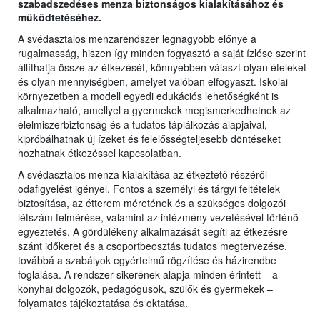
szabadszedéses menza biztonságos kialakításához és
működtetéséhez.
A svédasztalos menzarendszer legnagyobb előnye a
rugalmasság, hiszen így minden fogyasztó a saját ízlése szerint
állíthatja össze az étkezését, könnyebben választ olyan ételeket
és olyan mennyiségben, amelyet valóban elfogyaszt. Iskolai
környezetben a modell egyedi edukációs lehetőségként is
alkalmazható, amellyel a gyermekek megismerkedhetnek az
élelmiszerbiztonság és a tudatos táplálkozás alapjaival,
kipróbálhatnak új ízeket és felelősségteljesebb döntéseket
hozhatnak étkezéssel kapcsolatban.
A svédasztalos menza kialakítása az étkeztető részéről
odafigyelést igényel. Fontos a személyi és tárgyi feltételek
biztosítása, az étterem méretének és a szükséges dolgozói
létszám felmérése, valamint az intézmény vezetésével történő
egyeztetés. A gördülékeny alkalmazását segíti az étkezésre
szánt időkeret és a csoportbeosztás tudatos megtervezése,
továbbá a szabályok egyértelmű rögzítése és házirendbe
foglalása. A rendszer sikerének alapja minden érintett – a
konyhai dolgozók, pedagógusok, szülők és gyermekek –
folyamatos tájékoztatása és oktatása.