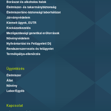
Borászat és alkoholos italok
Élelmiszer- és takarmánybiztonság
Élelmiszerlánc-biztonsági laborhálózat
Járványvédelem
Kiemelt ügyek, EUTR
Kockázatkezelés
Mezőgazdasági genetikai erőforrások
Növényvédelem
Nyilvántartási és Felügyeleti Díj
Rendszerszervezés és felügyelet
Termékpálya-ellenőrzés
Ügyintézés
Élelmiszer
Állat
Növény
Labor/Egyéb
Kapcsolat