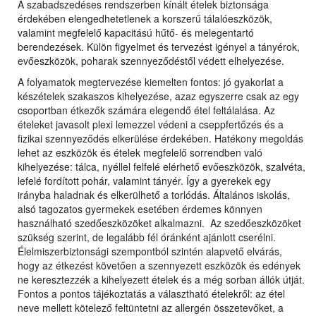
A szabadszedéses rendszerben kínált ételek biztonsága
érdekében elengedhetetlenek a korszerű tálalóeszközök,
valamint megfelelő kapacitású hűtő- és melegentartó
berendezések. Külön figyelmet és tervezést igényel a tányérok,
evőeszközök, poharak szennyeződéstől védett elhelyezése.
A folyamatok megtervezése kiemelten fontos: jó gyakorlat a
készételek szakaszos kihelyezése, azaz egyszerre csak az egy
csoportban étkezők számára elegendő étel feltálalása. Az
ételeket javasolt plexi lemezzel védeni a cseppfertőzés és a
fizikai szennyeződés elkerülése érdekében. Hatékony megoldás
lehet az eszközök és ételek megfelelő sorrendben való
kihelyezése: tálca, nyéllel felfelé elérhető evőeszközök, szalvéta,
lefelé fordított pohár, valamint tányér. Így a gyerekek egy
irányba haladnak és elkerülhető a torlódás. Általános iskolás,
alsó tagozatos gyermekek esetében érdemes könnyen
használható szedőeszközöket alkalmazni. Az szedőeszközöket
szükség szerint, de legalább fél óránként ajánlott cserélni.
Élelmiszerbiztonsági szempontból szintén alapvető elvárás,
hogy az étkezést követően a szennyezett eszközök és edények
ne keresztezzék a kihelyezett ételek és a még sorban állók útját.
Fontos a pontos tájékoztatás a választható ételekről: az étel
neve mellett kötelező feltüntetni az allergén összetevőket, a