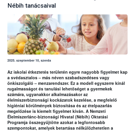
Nébih tanácsaival
2025. szeptember 10, szerda
Az iskolai étkeztetés területén egyre nagyobb figyelmet kap
a svédasztalos – más néven szabadszedéses vagy
önkiszolgáló – menzarendszer. Ez a modell egyszerre kínál
rugalmasságot és tanulási lehetőséget a gyermekek
számára, ugyanakkor alkalmazásakor az
élelmiszerbiztonsági kockázatok kezelése, a megfelelő
higiéniai körülmények biztosítása és az ételpazarlás
megelőzése is kiemelt figyelmet kíván. A Nemzeti
Élelmiszerlánc-biztonsági Hivatal (Nébih) Oktatási
Programja összegyűjtötte azokat a legfontosabb
szempontokat, amelyek betartása nélkülözhetetlen a