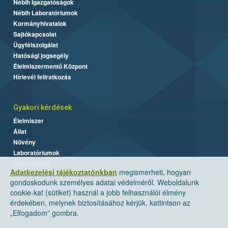
Nébih Igazgatóságok
Nébih Laboratóriumok
Kormányhivatalok
Sajtókapcsolat
Ügyfélszolgálat
Hatósági jogsegély
Élelmiszermentő Központ
Hírlevél feliratkozás
Gyakori kérdések
Élelmiszer
Állat
Növény
Laboratóriumok
Labor/Egyéb
Adatkezelési tájékoztatónkban
megismerheti, hogyan
gondoskodunk személyes adatai védelméről. Weboldalunk
cookie-kat (sütiket) használ a jobb felhasználói élmény
érdekében, melynek biztosításához kérjük, kattintson az
„Elfogadom” gombra.