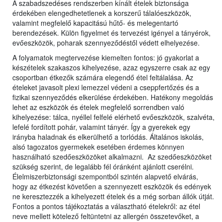
A szabadszedéses rendszerben kínált ételek biztonsága
érdekében elengedhetetlenek a korszerű tálalóeszközök,
valamint megfelelő kapacitású hűtő- és melegentartó
berendezések. Külön figyelmet és tervezést igényel a tányérok,
evőeszközök, poharak szennyeződéstől védett elhelyezése.
A folyamatok megtervezése kiemelten fontos: jó gyakorlat a
készételek szakaszos kihelyezése, azaz egyszerre csak az egy
csoportban étkezők számára elegendő étel feltálalása. Az
ételeket javasolt plexi lemezzel védeni a cseppfertőzés és a
fizikai szennyeződés elkerülése érdekében. Hatékony megoldás
lehet az eszközök és ételek megfelelő sorrendben való
kihelyezése: tálca, nyéllel felfelé elérhető evőeszközök, szalvéta,
lefelé fordított pohár, valamint tányér. Így a gyerekek egy
irányba haladnak és elkerülhető a torlódás. Általános iskolás,
alsó tagozatos gyermekek esetében érdemes könnyen
használható szedőeszközöket alkalmazni. Az szedőeszközöket
szükség szerint, de legalább fél óránként ajánlott cserélni.
Élelmiszerbiztonsági szempontból szintén alapvető elvárás,
hogy az étkezést követően a szennyezett eszközök és edények
ne keresztezzék a kihelyezett ételek és a még sorban állók útját.
Fontos a pontos tájékoztatás a választható ételekről: az étel
neve mellett kötelező feltüntetni az allergén összetevőket, a