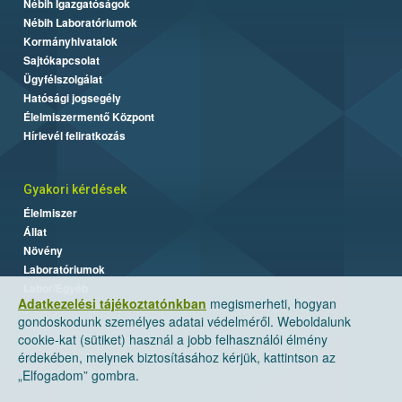
Nébih Igazgatóságok
Nébih Laboratóriumok
Kormányhivatalok
Sajtókapcsolat
Ügyfélszolgálat
Hatósági jogsegély
Élelmiszermentő Központ
Hírlevél feliratkozás
Gyakori kérdések
Élelmiszer
Állat
Növény
Laboratóriumok
Labor/Egyéb
Adatkezelési tájékoztatónkban
megismerheti, hogyan
gondoskodunk személyes adatai védelméről. Weboldalunk
cookie-kat (sütiket) használ a jobb felhasználói élmény
érdekében, melynek biztosításához kérjük, kattintson az
„Elfogadom” gombra.