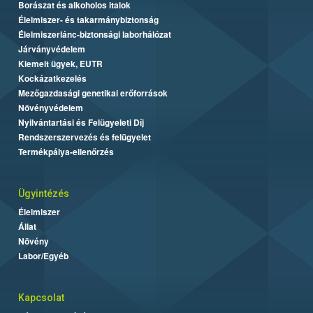
Borászat és alkoholos italok
Élelmiszer- és takarmánybiztonság
Élelmiszerlánc-biztonsági laborhálózat
Járványvédelem
Kiemelt ügyek, EUTR
Kockázatkezelés
Mezőgazdasági genetikai erőforrások
Növényvédelem
Nyilvántartási és Felügyeleti Díj
Rendszerszervezés és felügyelet
Termékpálya-ellenőrzés
Ügyintézés
Élelmiszer
Állat
Növény
Labor/Egyéb
Kapcsolat