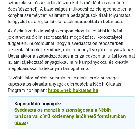
színezékeket és az édesítőszereket is (például: csalamádé
édesítőszerrel). A biztonságos működéshez elengedhetetlen a
konyhai személyzet, valamint a pedagógusok általi folyamatos
felügyelet és a higiéniai előírások maradéktalan betartása.
Az élelmiszerbiztonsági szempontokon túl további kihívást
jelenthet az élelmiszerpazarlás megelőzése. Korosztálytól
függetlenül előfordulhat, hogy a svédasztalos rendszerben
étkezők több ételt szednek, mint amennyit végül elfogyasztanak.
Ugyanakkor a szabadszedéses menza egyben tanulási folyamat
is, ami tájékoztató anyagokkal, mini kampányokkal és kreatív
megoldásokkal hatékonyan támogatható.
További információk, valamint az élelmiszerbiztonsággal
kapcsolatos oktatási anyagok elérhetőek a Nébih Oktatási
Program honlapján:
https://nebihoktatas.hu
.
Kapcsolódó anyagok:
Svédasztalos menzák biztonságosan a Nébih
tanácsaival című közlemény letölthető formátumban
(docx)