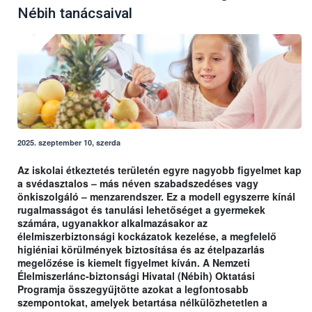
Nébih tanácsaival
2025. szeptember 10, szerda
Az iskolai étkeztetés területén egyre nagyobb figyelmet kap
a svédasztalos – más néven szabadszedéses vagy
önkiszolgáló – menzarendszer. Ez a modell egyszerre kínál
rugalmasságot és tanulási lehetőséget a gyermekek
számára, ugyanakkor alkalmazásakor az
élelmiszerbiztonsági kockázatok kezelése, a megfelelő
higiéniai körülmények biztosítása és az ételpazarlás
megelőzése is kiemelt figyelmet kíván. A Nemzeti
Élelmiszerlánc-biztonsági Hivatal (Nébih) Oktatási
Programja összegyűjtötte azokat a legfontosabb
szempontokat, amelyek betartása nélkülözhetetlen a