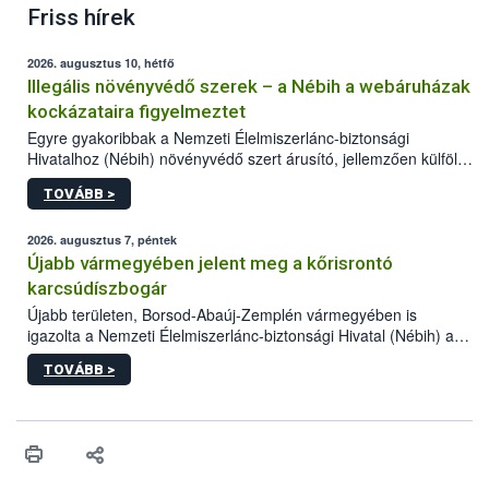
Friss hírek
2026. augusztus 10, hétfő
Illegális növényvédő szerek – a Nébih a webáruházak
kockázataira figyelmeztet
Egyre gyakoribbak a Nemzeti Élelmiszerlánc-biztonsági
Hivatalhoz (Nébih) növényvédő szert árusító, jellemzően külföldi
honlapok kapcsán érkező bejelentések. Emellett az ilyen
TOVÁBB >
termékeket kínáló kéretlen online reklámok mennyisége is
számottevően megnövekedett az elmúlt időszakban. A Nébih
összegyűjtötte az illegális növényvédő szerek kapcsán
2026. augusztus 7, péntek
előforduló árulkodó jeleket, valamint a webáruházakból való
Újabb vármegyében jelent meg a kőrisrontó
vásárlás kockázatait.
karcsúdíszbogár
Újabb területen, Borsod-Abaúj-Zemplén vármegyében is
igazolta a Nemzeti Élelmiszerlánc-biztonsági Hivatal (Nébih) a
kőrisrontó karcsúdíszbogár (Agrilus planipennis) jelenlétét. A
TOVÁBB >
kártevőt nem csak színcsapdában találták meg, de már fertőzött
fában is azonosították. A növényvédelmi szakemberek folytatják
az intenzív felderítést, emellett az intézkedéseket a szlovák
hatósággal is összehangolják a terjedés megállítása érdekében.