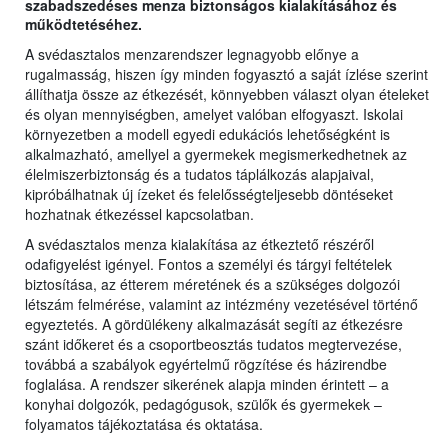
szabadszedéses menza biztonságos kialakításához és
működtetéséhez.
A svédasztalos menzarendszer legnagyobb előnye a
rugalmasság, hiszen így minden fogyasztó a saját ízlése szerint
állíthatja össze az étkezését, könnyebben választ olyan ételeket
és olyan mennyiségben, amelyet valóban elfogyaszt. Iskolai
környezetben a modell egyedi edukációs lehetőségként is
alkalmazható, amellyel a gyermekek megismerkedhetnek az
élelmiszerbiztonság és a tudatos táplálkozás alapjaival,
kipróbálhatnak új ízeket és felelősségteljesebb döntéseket
hozhatnak étkezéssel kapcsolatban.
A svédasztalos menza kialakítása az étkeztető részéről
odafigyelést igényel. Fontos a személyi és tárgyi feltételek
biztosítása, az étterem méretének és a szükséges dolgozói
létszám felmérése, valamint az intézmény vezetésével történő
egyeztetés. A gördülékeny alkalmazását segíti az étkezésre
szánt időkeret és a csoportbeosztás tudatos megtervezése,
továbbá a szabályok egyértelmű rögzítése és házirendbe
foglalása. A rendszer sikerének alapja minden érintett – a
konyhai dolgozók, pedagógusok, szülők és gyermekek –
folyamatos tájékoztatása és oktatása.