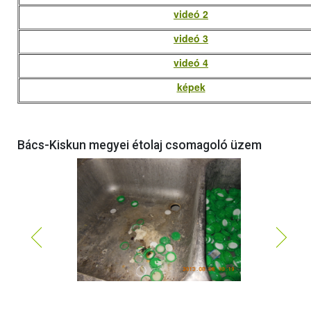
videó 2
videó 3
videó 4
képek
Bács-Kiskun megyei étolaj csomagoló üzem