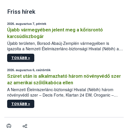
Friss hírek
2026. augusztus 7, péntek
Újabb vármegyében jelent meg a kőrisrontó
karcsúdíszbogár
Újabb területen, Borsod-Abaúj-Zemplén vármegyében is
igazolta a Nemzeti Élelmiszerlánc-biztonsági Hivatal (Nébih) a
kőrisrontó karcsúdíszbogár (Agrilus planipennis) jelenlétét. A
TOVÁBB >
kártevőt nem csak színcsapdában találták meg, de már fertőzött
fában is azonosították. A növényvédelmi szakemberek folytatják
az intenzív felderítést, emellett az intézkedéseket a szlovák
2026. augusztus 6, csütörtök
hatósággal is összehangolják a terjedés megállítása érdekében.
Szüret után is alkalmazható három növényvédő szer
az amerikai szőlőkabóca ellen
A Nemzeti Élelmiszerlánc-biztonsági Hivatal (Nébih) három
növényvédő szer – Decis Forte, Klartan 24 EW, Oroganic –
engedélyokiratát módosította, így azok a szüretet követően,
TOVÁBB >
egészen a vesszőérettség (BBCH 91) stádiumáig
felhasználhatóak a szőlőben. A kiterjesztések célja, hogy a korai
érésű szőlőkben is legyen lehetőség a károsító elleni további
védekezésre. Az Oroganic készítmény kis kiszerelésben kiskerti
felhasználók számára is elérhető és ökológiai termesztésben is