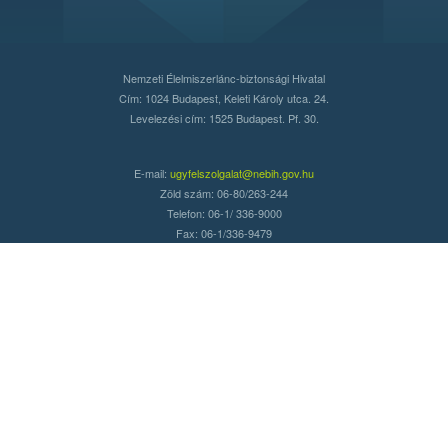
Nemzeti Élelmiszerlánc-biztonsági Hivatal
Cím: 1024 Budapest, Keleti Károly utca. 24.
Levelezési cím: 1525 Budapest. Pf. 30.
E-mail:
ugyfelszolgalat@nebih.gov.hu
Zöld szám: 06-80/263-244
Telefon: 06-1/ 336-9000
Fax: 06-1/336-9479