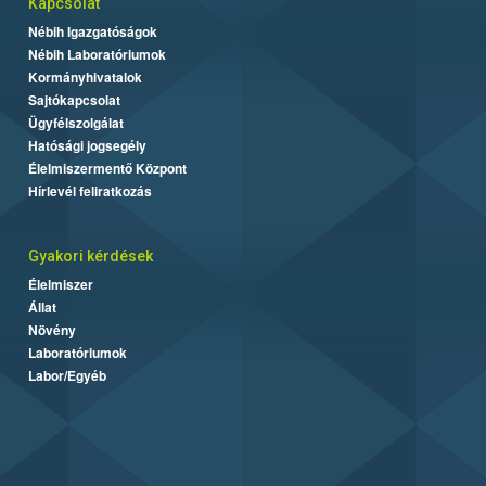
Kapcsolat
Nébih Igazgatóságok
Nébih Laboratóriumok
Kormányhivatalok
Sajtókapcsolat
Ügyfélszolgálat
Hatósági jogsegély
Élelmiszermentő Központ
Hírlevél feliratkozás
Gyakori kérdések
Élelmiszer
Állat
Növény
Laboratóriumok
Labor/Egyéb