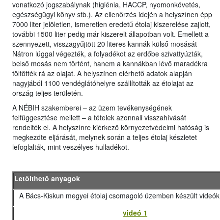
vonatkozó jogszabálynak (higiénia, HACCP, nyomonkövetés,
egészségügyi könyv stb.). Az ellenőrzés idején a helyszínen épp
7000 liter jelöletlen, ismeretlen eredetű étolaj kiszerelése zajlott,
további 1500 liter pedig már kiszerelt állapotban volt. Emellett a
szennyezett, visszagyűjtött 20 literes kannák külső mosását
Nátron lúggal végezték, a folyadékot az erdőbe szivattyúzták,
belső mosás nem történt, hanem a kannákban lévő maradékra
töltötték rá az olajat. A helyszínen elérhető adatok alapján
nagyjából 1100 vendéglátóhelyre szállították az étolajat az
ország teljes területén.
A NÉBIH szakemberei – az üzem tevékenységének
felfüggesztése mellett – a tételek azonnali visszahívását
rendelték el. A helyszínre kiérkező környezetvédelmi hatóság is
megkezdte eljárását, melynek során a teljes étolaj készletet
lefoglalták, mint veszélyes hulladékot.
Letölthető anyagok
A Bács-Kiskun megyei étolaj csomagoló üzemben készült videók
videó 1