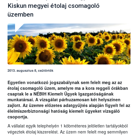
Kiskun megyei étolaj csomagoló
üzemben
2013. augusztus 8, csütörtök
Egyetlen vonatkozó jogszabálynak sem felelt meg az az
étolaj csomagoló üzem, amelyre ma a kora reggeli órákban
csaptak le a NÉBIH Kiemelt Ügyek Igazgatóságának
munkatársai. A vizsgálat párhuzamosan két helyszínen
zajlott. Az üzemre előzetes adatgyűjtés alapján figyelt fel az
élelmiszerbiztonsági hatóság kiemelt ügyeket vizsgáló
csoportja.
A vállalat egyik telephelyén 1 köbméteres jelöletlen tartályokból
végeztek étolaj kiszerelést. Az üzem nem felelt meg semmilyen