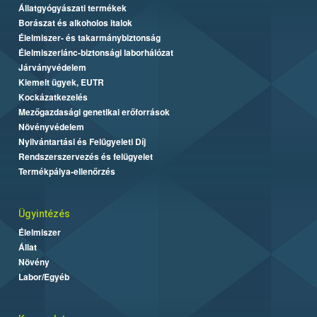
Állatgyógyászati termékek
Borászat és alkoholos italok
Élelmiszer- és takarmánybiztonság
Élelmiszerlánc-biztonsági laborhálózat
Járványvédelem
Kiemelt ügyek, EUTR
Kockázatkezelés
Mezőgazdasági genetikai erőforrások
Növényvédelem
Nyilvántartási és Felügyeleti Díj
Rendszerszervezés és felügyelet
Termékpálya-ellenőrzés
Ügyintézés
Élelmiszer
Állat
Növény
Labor/Egyéb