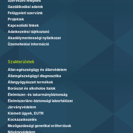
Szervezeti felépítés
Gazdálkodási adatok
Felügyeleti szervünk
Projektek
Kapcsolódó linkek
Adatkezelési tájékoztató
Akadálymentességi nyilatkozat
Üzemeltetési információ
Szakterületek
Állat-egészségügy és állatvédelem
Állategészségügyi diagnosztika
Állatgyógyászati termékek
Borászat és alkoholos italok
Élelmiszer- és takarmánybiztonság
Élelmiszerlánc-biztonsági laborhálózat
Járványvédelem
Kiemelt ügyek, EUTR
Kockázatkezelés
Mezőgazdasági genetikai erőforrások
Növényvédelem