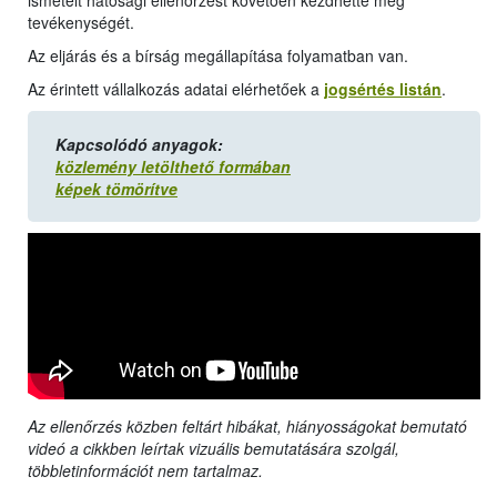
ismételt hatósági ellenőrzést követően kezdhette meg
tevékenységét.
Az eljárás és a bírság megállapítása folyamatban van.
Az érintett vállalkozás adatai elérhetőek a
jogsértés listán
.
Kapcsolódó anyagok:
közlemény letölthető formában
képek tömörítve
Az ellenőrzés közben feltárt hibákat, hiányosságokat bemutató
videó a cikkben leírtak vizuális bemutatására szolgál,
többletinformációt nem tartalmaz.