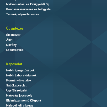
Nyilvántartási és Felügyeleti Díj
Rendszerszervezés és felügyelet
Termékpálya-ellenőrzés
Ügyintézés
Élelmiszer
Állat
Növény
Labor/Egyéb
Kapcsolat
Nébih Igazgatóságok
Nébih Laboratóriumok
Kormányhivatalok
Sajtókapcsolat
Ügyfélszolgálat
Hatósági jogsegély
Élelmiszermentő Központ
Hírlevél feliratkozás