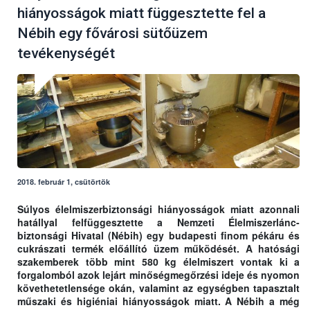
hiányosságok miatt függesztette fel a
Nébih egy fővárosi sütőüzem
tevékenységét
2018. február 1, csütörtök
Súlyos élelmiszerbiztonsági hiányosságok miatt azonnali
hatállyal felfüggesztette a Nemzeti Élelmiszerlánc-
biztonsági Hivatal (Nébih) egy budapesti finom pékáru és
cukrászati termék előállító üzem működését. A hatósági
szakemberek több mint 580 kg élelmiszert vontak ki a
forgalomból azok lejárt minőségmegőrzési ideje és nyomon
követhetetlensége okán, valamint az egységben tapasztalt
műszaki és higiéniai hiányosságok miatt. A Nébih a még