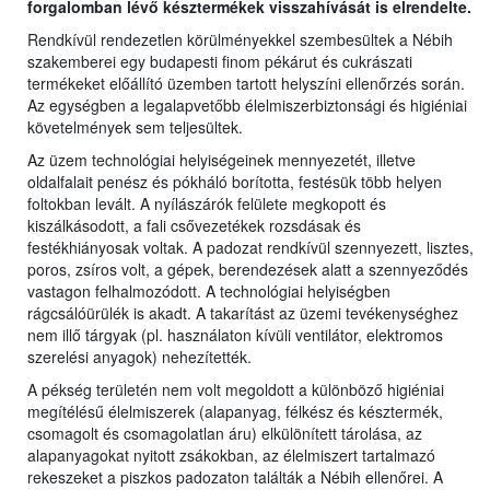
forgalomban lévő késztermékek visszahívását is elrendelte.
Rendkívül rendezetlen körülményekkel szembesültek a Nébih
szakemberei egy budapesti finom pékárut és cukrászati
termékeket előállító üzemben tartott helyszíni ellenőrzés során.
Az egységben a legalapvetőbb élelmiszerbiztonsági és higiéniai
követelmények sem teljesültek.
Az üzem technológiai helyiségeinek mennyezetét, illetve
oldalfalait penész és pókháló borította, festésük több helyen
foltokban levált. A nyílászárók felülete megkopott és
kiszálkásodott, a fali csővezetékek rozsdásak és
festékhiányosak voltak. A padozat rendkívül szennyezett, lisztes,
poros, zsíros volt, a gépek, berendezések alatt a szennyeződés
vastagon felhalmozódott. A technológiai helyiségben
rágcsálóürülék is akadt. A takarítást az üzemi tevékenységhez
nem illő tárgyak (pl. használaton kívüli ventilátor, elektromos
szerelési anyagok) nehezítették.
A pékség területén nem volt megoldott a különböző higiéniai
megítélésű élelmiszerek (alapanyag, félkész és késztermék,
csomagolt és csomagolatlan áru) elkülönített tárolása, az
alapanyagokat nyitott zsákokban, az élelmiszert tartalmazó
rekeszeket a piszkos padozaton találták a Nébih ellenőrei. A