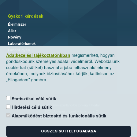
Gyakori kérdések
Élelmiszer
Állat
Növény
Laboratóriumok
Labor/Egyéb
Adatkezelési tájékoztatónkban
megismerheti, hogyan
gondoskodunk személyes adatai védelméről. Weboldalunk
cookie-kat (sütiket) használ a jobb felhasználói élmény
érdekében, melynek biztosításához kérjük, kattintson az
„Elfogadom” gombra.
Statisztikai célú sütik
Nemzeti Élelmiszerlánc-biztonsági Hivatal
Hirdetési célú sütik
Cím: 1024 Budapest, Keleti Károly utca. 24.
Alapműködést biztosító és funkcionális sütik
Levelezési cím: 1525 Budapest. Pf. 30.
ÖSSZES SÜTI ELFOGADÁSA
E-mail:
ugyfelszolgalat@nebih.gov.hu