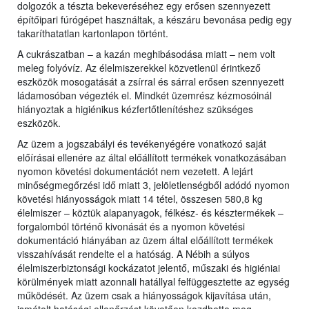
dolgozók a tészta bekeveréséhez egy erősen szennyezett
építőipari fúrógépet használtak, a készáru bevonása pedig egy
takaríthatatlan kartonlapon történt.
A cukrászatban – a kazán meghibásodása miatt – nem volt
meleg folyóvíz. Az élelmiszerekkel közvetlenül érintkező
eszközök mosogatását a zsírral és sárral erősen szennyezett
ládamosóban végezték el. Mindkét üzemrész kézmosóinál
hiányoztak a higiénikus kézfertőtlenítéshez szükséges
eszközök.
Az üzem a jogszabályi és tevékenyégére vonatkozó saját
előírásai ellenére az által előállított termékek vonatkozásában
nyomon követési dokumentációt nem vezetett. A lejárt
minőségmegőrzési idő miatt 3, jelöletlenségből adódó nyomon
követési hiányosságok miatt 14 tétel, összesen 580,8 kg
élelmiszer – köztük alapanyagok, félkész- és késztermékek –
forgalomból történő kivonását és a nyomon követési
dokumentáció hiányában az üzem által előállított termékek
visszahívását rendelte el a hatóság. A Nébih a súlyos
élelmiszerbiztonsági kockázatot jelentő, műszaki és higiéniai
körülmények miatt azonnali hatállyal felfüggesztette az egység
működését. Az üzem csak a hiányosságok kijavítása után,