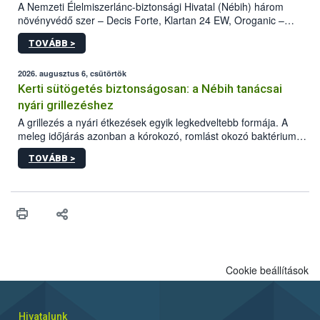
A Nemzeti Élelmiszerlánc-biztonsági Hivatal (Nébih) három
növényvédő szer – Decis Forte, Klartan 24 EW, Oroganic –
engedélyokiratát módosította, így azok a szüretet követően,
TOVÁBB >
egészen a vesszőérettség (BBCH 91) stádiumáig
felhasználhatóak a szőlőben. A kiterjesztések célja, hogy a korai
érésű szőlőkben is legyen lehetőség a károsító elleni további
2026. augusztus 6, csütörtök
védekezésre. Az Oroganic készítmény kis kiszerelésben kiskerti
Kerti sütögetés biztonságosan: a Nébih tanácsai
felhasználók számára is elérhető és ökológiai termesztésben is
nyári grillezéshez
engedélyezett.
A grillezés a nyári étkezések egyik legkedveltebb formája. A
meleg időjárás azonban a kórokozó, romlást okozó baktériumok
gyorsabb szaporodásának is kedvez. A szabadtéri sütögetés
TOVÁBB >
ezért nem csupán a megfelelő sütési technikáról szól: legalább
ilyen fontos az alapanyagok biztonságos kezelése, az alapvető
higiéniai szabályok betartása, a megfelelő hőkezelés, valamint a
maradékok szakszerű tárolása. A Nemzeti Élelmiszerlánc-
biztonsági Hivatal (Nébih) Oktatási Programja összegyűjtötte a
biztonságos grillezés legfontosabb tudnivalóit.
Cookie beállítások
Hivatalunk