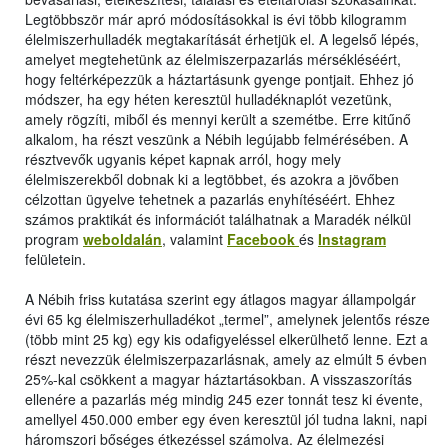
Legtöbbször már apró módosításokkal is évi több kilogramm
élelmiszerhulladék megtakarítását érhetjük el. A legelső lépés,
amelyet megtehetünk az élelmiszerpazarlás mérsékléséért,
hogy feltérképezzük a háztartásunk gyenge pontjait. Ehhez jó
módszer, ha egy héten keresztül hulladéknaplót vezetünk,
amely rögzíti, miből és mennyi került a szemétbe. Erre kitűnő
alkalom, ha részt veszünk a Nébih legújabb felmérésében. A
résztvevők ugyanis képet kapnak arról, hogy mely
élelmiszerekből dobnak ki a legtöbbet, és azokra a jövőben
célzottan ügyelve tehetnek a pazarlás enyhítéséért. Ehhez
számos praktikát és információt találhatnak a Maradék nélkül
program
weboldalán
, valamint
Facebook
és
Instagram
felületein.
A Nébih friss kutatása szerint egy átlagos magyar állampolgár
évi 65 kg élelmiszerhulladékot „termel”, amelynek jelentős része
(több mint 25 kg) egy kis odafigyeléssel elkerülhető lenne. Ezt a
részt nevezzük élelmiszerpazarlásnak, amely az elmúlt 5 évben
25%-kal csökkent a magyar háztartásokban. A visszaszorítás
ellenére a pazarlás még mindig 245 ezer tonnát tesz ki évente,
amellyel 450.000 ember egy éven keresztül jól tudna lakni, napi
háromszori bőséges étkezéssel számolva. Az élelmezési