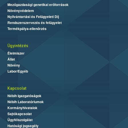
Mezőgazdasági genetikai erőforrások
Növényvédelem
Nyilvántartási és Felügyeleti Díj
Rendszerszervezés és felügyelet
Termékpálya-ellenőrzés
Ügyintézés
Élelmiszer
Állat
Növény
Labor/Egyéb
Kapcsolat
Nébih Igazgatóságok
Nébih Laboratóriumok
Kormányhivatalok
Sajtókapcsolat
Ügyfélszolgálat
Hatósági jogsegély