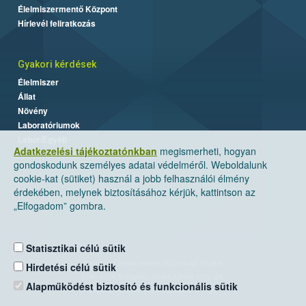
Élelmiszermentő Központ
Hírlevél feliratkozás
Gyakori kérdések
Élelmiszer
Állat
Növény
Laboratóriumok
Labor/Egyéb
Adatkezelési tájékoztatónkban
megismerheti, hogyan
gondoskodunk személyes adatai védelméről. Weboldalunk
cookie-kat (sütiket) használ a jobb felhasználói élmény
érdekében, melynek biztosításához kérjük, kattintson az
„Elfogadom” gombra.
Statisztikai célú sütik
Nemzeti Élelmiszerlánc-biztonsági Hivatal
Hirdetési célú sütik
Cím: 1024 Budapest, Keleti Károly utca. 24.
Alapműködést biztosító és funkcionális sütik
Levelezési cím: 1525 Budapest. Pf. 30.