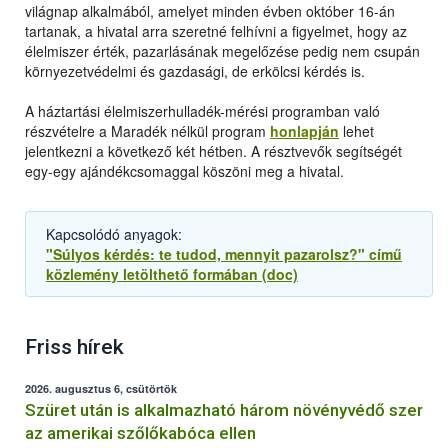
világnap alkalmából, amelyet minden évben október 16-án
tartanak, a hivatal arra szeretné felhívni a figyelmet, hogy az
élelmiszer érték, pazarlásának megelőzése pedig nem csupán
környezetvédelmi és gazdasági, de erkölcsi kérdés is.
A háztartási élelmiszerhulladék-mérési programban való
részvételre a Maradék nélkül program
honlapján
lehet
jelentkezni a következő két hétben. A résztvevők segítségét
egy-egy ajándékcsomaggal köszöni meg a hivatal.
Kapcsolódó anyagok:
"Súlyos kérdés: te tudod, mennyit pazarolsz?" című
közlemény letölthető formában (doc)
Friss hírek
2026. augusztus 6, csütörtök
Szüret után is alkalmazható három növényvédő szer
az amerikai szőlőkabóca ellen