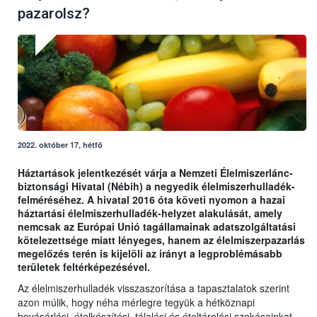
pazarolsz?
2022. október 17, hétfő
Háztartások jelentkezését várja a Nemzeti Élelmiszerlánc-
biztonsági Hivatal (Nébih) a negyedik élelmiszerhulladék-
felméréséhez. A hivatal 2016 óta követi nyomon a hazai
háztartási élelmiszerhulladék-helyzet alakulását, amely
nemcsak az Európai Unió tagállamainak adatszolgáltatási
kötelezettsége miatt lényeges, hanem az élelmiszerpazarlás
megelőzés terén is kijelöli az irányt a legproblémásabb
területek feltérképezésével.
Az élelmiszerhulladék visszaszorítása a tapasztalatok szerint
azon múlik, hogy néha mérlegre tegyük a hétköznapi
bevásárlási, ételkészítési, tálalási és ételtárolási szokásainkat.