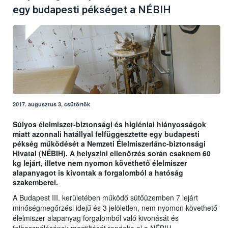
egy budapesti pékséget a NÉBIH
2017. augusztus 3, csütörtök
Súlyos élelmiszer-biztonsági és higiéniai hiányosságok
miatt azonnali hatállyal felfüggesztette egy budapesti
pékség működését a Nemzeti Élelmiszerlánc-biztonsági
Hivatal (NÉBIH). A helyszíni ellenőrzés során csaknem 60
kg lejárt, illetve nem nyomon követhető élelmiszer
alapanyagot is kivontak a forgalomból a hatóság
szakemberei.
A Budapest III. kerületében működő sütőüzemben 7 lejárt
minőségmegőrzési idejű és 3 jelöletlen, nem nyomon követhető
élelmiszer alapanyag forgalomból való kivonását és