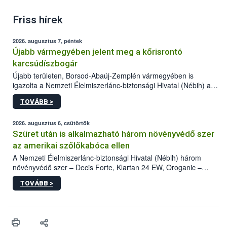
Friss hírek
2026. augusztus 7, péntek
Újabb vármegyében jelent meg a kőrisrontó
karcsúdíszbogár
Újabb területen, Borsod-Abaúj-Zemplén vármegyében is
igazolta a Nemzeti Élelmiszerlánc-biztonsági Hivatal (Nébih) a
kőrisrontó karcsúdíszbogár (Agrilus planipennis) jelenlétét. A
TOVÁBB >
kártevőt nem csak színcsapdában találták meg, de már fertőzött
fában is azonosították. A növényvédelmi szakemberek folytatják
az intenzív felderítést, emellett az intézkedéseket a szlovák
2026. augusztus 6, csütörtök
hatósággal is összehangolják a terjedés megállítása érdekében.
Szüret után is alkalmazható három növényvédő szer
az amerikai szőlőkabóca ellen
A Nemzeti Élelmiszerlánc-biztonsági Hivatal (Nébih) három
növényvédő szer – Decis Forte, Klartan 24 EW, Oroganic –
engedélyokiratát módosította, így azok a szüretet követően,
TOVÁBB >
egészen a vesszőérettség (BBCH 91) stádiumáig
felhasználhatóak a szőlőben. A kiterjesztések célja, hogy a korai
érésű szőlőkben is legyen lehetőség a károsító elleni további
védekezésre. Az Oroganic készítmény kis kiszerelésben kiskerti
felhasználók számára is elérhető és ökológiai termesztésben is