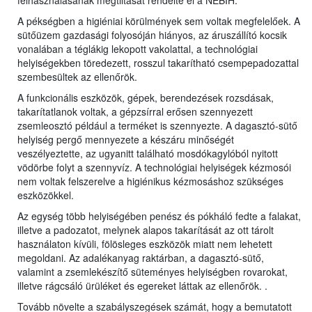
felhasználásának megtiltását rendelte el a NÉBIH.
A pékségben a higiéniai körülmények sem voltak megfelelőek. A
sütőüzem gazdasági folyosóján hiányos, az áruszállító kocsik
vonalában a téglákig lekopott vakolattal, a technológiai
helyiségekben töredezett, rosszul takarítható csempepadozattal
szembesültek az ellenőrök.
A funkcionális eszközök, gépek, berendezések rozsdásak,
takarítatlanok voltak, a gépzsírral erősen szennyezett
zsemleosztó például a terméket is szennyezte. A dagasztó-sütő
helyiség pergő mennyezete a készáru minőségét
veszélyeztette, az ugyanitt található mosdókagylóból nyitott
vödörbe folyt a szennyvíz. A technológiai helyiségek kézmosói
nem voltak felszerelve a higiénikus kézmosáshoz szükséges
eszközökkel.
Az egység több helyiségében penész és pókháló fedte a falakat,
illetve a padozatot, melynek alapos takarítását az ott tárolt
használaton kívüli, fölösleges eszközök miatt nem lehetett
megoldani. Az adalékanyag raktárban, a dagasztó-sütő,
valamint a zsemlekészítő süteményes helyiségben rovarokat,
illetve rágcsáló ürüléket és egereket láttak az ellenőrök. .
Tovább növelte a szabályszegések számát, hogy a bemutatott