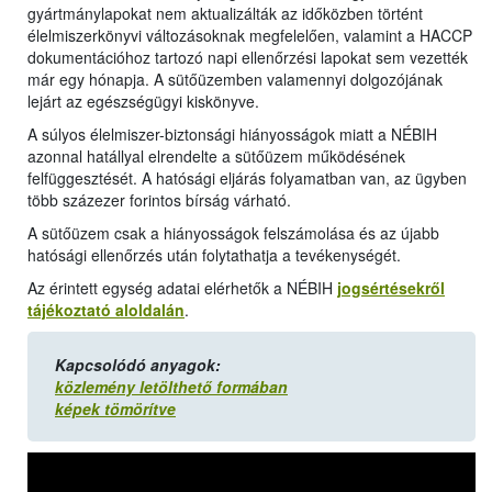
gyártmánylapokat nem aktualizálták az időközben történt
élelmiszerkönyvi változásoknak megfelelően, valamint a HACCP
dokumentációhoz tartozó napi ellenőrzési lapokat sem vezették
már egy hónapja. A sütőüzemben valamennyi dolgozójának
lejárt az egészségügyi kiskönyve.
A súlyos élelmiszer-biztonsági hiányosságok miatt a NÉBIH
azonnal hatállyal elrendelte a sütőüzem működésének
felfüggesztését. A hatósági eljárás folyamatban van, az ügyben
több százezer forintos bírság várható.
A sütőüzem csak a hiányosságok felszámolása és az újabb
hatósági ellenőrzés után folytathatja a tevékenységét.
Az érintett egység adatai elérhetők a NÉBIH
jogsértésekről
tájékoztató aloldalán
.
Kapcsolódó anyagok:
közlemény letölthető formában
képek tömörítve