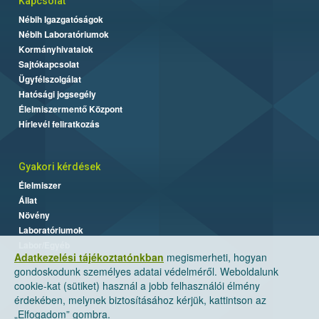
Kapcsolat
Nébih Igazgatóságok
Nébih Laboratóriumok
Kormányhivatalok
Sajtókapcsolat
Ügyfélszolgálat
Hatósági jogsegély
Élelmiszermentő Központ
Hírlevél feliratkozás
Gyakori kérdések
Élelmiszer
Állat
Növény
Laboratóriumok
Labor/Egyéb
Adatkezelési tájékoztatónkban
megismerheti, hogyan
gondoskodunk személyes adatai védelméről. Weboldalunk
cookie-kat (sütiket) használ a jobb felhasználói élmény
érdekében, melynek biztosításához kérjük, kattintson az
„Elfogadom” gombra.