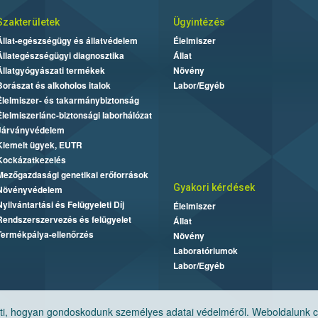
Szakterületek
Ügyintézés
Állat-egészségügy és állatvédelem
Élelmiszer
Állategészségügyi diagnosztika
Állat
Állatgyógyászati termékek
Növény
Borászat és alkoholos italok
Labor/Egyéb
Élelmiszer- és takarmánybiztonság
Élelmiszerlánc-biztonsági laborhálózat
Járványvédelem
Kiemelt ügyek, EUTR
Kockázatkezelés
Mezőgazdasági genetikai erőforrások
Gyakori kérdések
Növényvédelem
Nyilvántartási és Felügyeleti Díj
Élelmiszer
Rendszerszervezés és felügyelet
Állat
Termékpálya-ellenőrzés
Növény
Laboratóriumok
Labor/Egyéb
, hogyan gondoskodunk személyes adatai védelméről. Weboldalunk cook