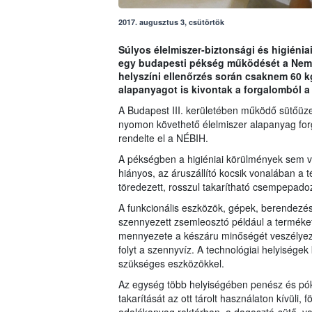
2017. augusztus 3, csütörtök
Súlyos élelmiszer-biztonsági és higiénia
egy budapesti pékség működését a Nemze
helyszíni ellenőrzés során csaknem 60 kg
alapanyagot is kivontak a forgalomból a
A Budapest III. kerületében működő sütőüze
nyomon követhető élelmiszer alapanyag forg
rendelte el a NÉBIH.
A pékségben a higiéniai körülmények sem v
hiányos, az áruszállító kocsik vonalában a t
töredezett, rosszul takarítható csempepadoz
A funkcionális eszközök, gépek, berendezése
szennyezett zsemleosztó például a terméket
mennyezete a készáru minőségét veszélyezte
folyt a szennyvíz. A technológiai helyisége
szükséges eszközökkel.
Az egység több helyiségében penész és pókhá
takarítását az ott tárolt használaton kívüli,