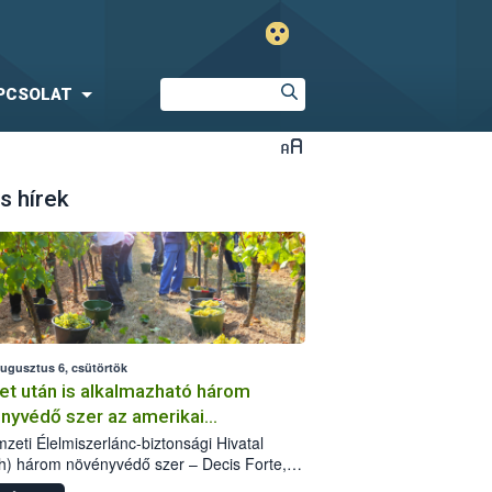
PCSOLAT
s hírek
augusztus 6, csütörtök
et után is alkalmazható három
nyvédő szer az amerikai
őkabóca ellen
zeti Élelmiszerlánc-biztonsági Hivatal
h) három növényvédő szer – Decis Forte,
an 24 EW, Oroganic – engedélyokiratát