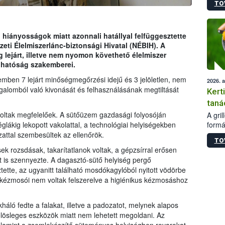
TO
módos
egész
felha
célja
i hiányosságok miatt azonnali hatállyal felfüggesztette
lehet
ti Élelmiszerlánc-biztonsági Hivatal (NÉBIH). A
Az Or
 lejárt, illetve nem nyomon követhető élelmiszer
felha
 hatóság szakemberei.
terme
mben 7 lejárt minőségmegőrzési idejű és 3 jelöletlen, nem
2026. 
alomból való kivonását és felhasználásának megtiltását
Kert
taná
oltak megfelelőek. A sütőüzem gazdasági folyosóján
A gri
formá
églákig lekopott vakolattal, a technológiai helyiségekben
romlá
attal szembesültek az ellenőrök.
TO
szapo
k rozsdásak, takarítatlanok voltak, a gépzsírral erősen
sütög
 is szennyezte. A dagasztó-sütő helyiség pergő
techni
tte, az ugyanitt található mosdókagylóból nyitott vödörbe
alapa
k kézmosói nem voltak felszerelve a higiénikus kézmosáshoz
higié
hőkez
tárol
ló fedte a falakat, illetve a padozatot, melynek alapos
Hivat
 fölösleges eszközök miatt nem lehetett megoldani. Az
a biz