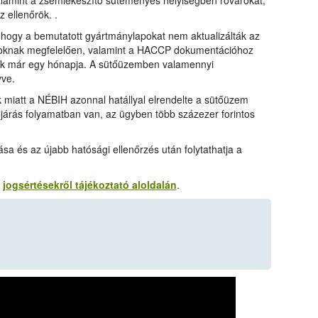
alamint a zsemlekészítő süteményes helyiségben rovarokat,
z ellenőrök. .
hogy a bemutatott gyártmánylapokat nem aktualizálták az
ásoknak megfelelően, valamint a HACCP dokumentációhoz
tték már egy hónapja. A sütőüzemben valamennyi
yve.
 miatt a NÉBIH azonnal hatállyal elrendelte a sütőüzem
járás folyamatban van, az ügyben több százezer forintos
a és az újabb hatósági ellenőrzés után folytathatja a
H
jogsértésekről tájékoztató aloldalán
.