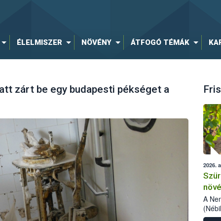
ÉLELMISZER
NÖVÉNY
ÁTFOGÓ TÉMÁK
KA
att zárt be egy budapesti pékséget a
Fris
2026. 
Szür
növé
szől
A Nem
(Nébi
Klart