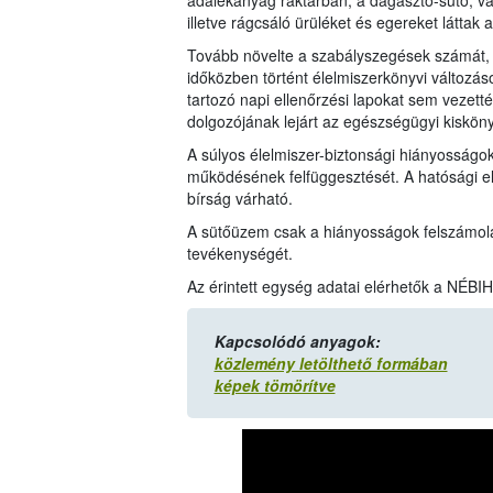
adalékanyag raktárban, a dagasztó-sütő, v
illetve rágcsáló ürüléket és egereket láttak a
Tovább növelte a szabályszegések számát, 
időközben történt élelmiszerkönyvi változ
tartozó napi ellenőrzési lapokat sem veze
dolgozójának lejárt az egészségügyi kiskön
A súlyos élelmiszer-biztonsági hiányosságok
működésének felfüggesztését. A hatósági el
bírság várható.
A sütőüzem csak a hiányosságok felszámolás
tevékenységét.
Az érintett egység adatai elérhetők a NÉBI
Kapcsolódó anyagok:
közlemény letölthető formában
képek tömörítve