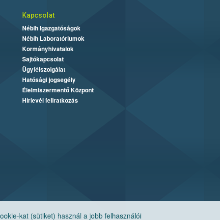
Kapcsolat
Nébih Igazgatóságok
Nébih Laboratóriumok
Kormányhivatalok
Sajtókapcsolat
Ügyfélszolgálat
Hatósági jogsegély
Élelmiszermentő Központ
Hírlevél feliratkozás
ie-kat (sütiket) használ a jobb felhasználói