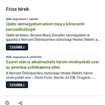
Friss hírek
2026. augusztus 7, péntek
Újabb vármegyében jelent meg a kőrisrontó
karcsúdíszbogár
Újabb területen, Borsod-Abaúj-Zemplén vármegyében is
igazolta a Nemzeti Élelmiszerlánc-biztonsági Hivatal (Nébih) a
kőrisrontó karcsúdíszbogár (Agrilus planipennis) jelenlétét. A
TOVÁBB >
kártevőt nem csak színcsapdában találták meg, de már fertőzött
fában is azonosították. A növényvédelmi szakemberek folytatják
az intenzív felderítést, emellett az intézkedéseket a szlovák
2026. augusztus 6, csütörtök
hatósággal is összehangolják a terjedés megállítása érdekében.
Szüret után is alkalmazható három növényvédő szer
az amerikai szőlőkabóca ellen
A Nemzeti Élelmiszerlánc-biztonsági Hivatal (Nébih) három
növényvédő szer – Decis Forte, Klartan 24 EW, Oroganic –
engedélyokiratát módosította, így azok a szüretet követően,
TOVÁBB >
egészen a vesszőérettség (BBCH 91) stádiumáig
felhasználhatóak a szőlőben. A kiterjesztések célja, hogy a korai
érésű szőlőkben is legyen lehetőség a károsító elleni további
védekezésre. Az Oroganic készítmény kis kiszerelésben kiskerti
felhasználók számára is elérhető és ökológiai termesztésben is