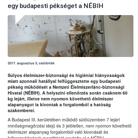
egy budapesti pékséget a NÉBIH
2017. augusztus 3, csütörtök
Súlyos élelmiszer-biztonsági és higiéniai hiányosságok
miatt azonnali hatállyal felfüggesztette egy budapesti
pékség működését a Nemzeti Élelmiszerlánc-biztonsági
Hivatal (NÉBIH). A helyszíni ellenőrzés során csaknem 60
kg lejárt, illetve nem nyomon követhető élelmiszer
alapanyagot is kivontak a forgalomból a hatóság
szakemberei.
A Budapest III. kerületében működő sütőüzemben 7 lejárt
minőségmegőrzési idejű és 3 jelöletlen, nem nyomon követhető
élelmiszer alapanyag forgalomból való kivonását és