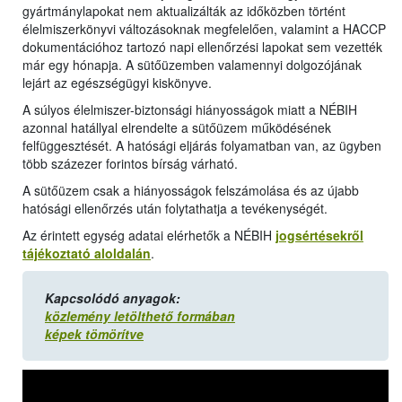
gyártmánylapokat nem aktualizálták az időközben történt
élelmiszerkönyvi változásoknak megfelelően, valamint a HACCP
dokumentációhoz tartozó napi ellenőrzési lapokat sem vezették
már egy hónapja. A sütőüzemben valamennyi dolgozójának
lejárt az egészségügyi kiskönyve.
A súlyos élelmiszer-biztonsági hiányosságok miatt a NÉBIH
azonnal hatállyal elrendelte a sütőüzem működésének
felfüggesztését. A hatósági eljárás folyamatban van, az ügyben
több százezer forintos bírság várható.
A sütőüzem csak a hiányosságok felszámolása és az újabb
hatósági ellenőrzés után folytathatja a tevékenységét.
Az érintett egység adatai elérhetők a NÉBIH
jogsértésekről
tájékoztató aloldalán
.
Kapcsolódó anyagok:
közlemény letölthető formában
képek tömörítve