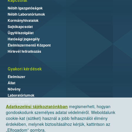
Kapcsolat
Nébih Igazgatóságok
Nébih Laboratóriumok
Kormányhivatalok
Sajtókapcsolat
Ügyfélszolgálat
Hatósági jogsegély
Élelmiszermentő Központ
Hírlevél feliratkozás
Gyakori kérdések
Élelmiszer
Állat
Növény
Laboratóriumok
Labor/Egyéb
Adatkezelési tájékoztatónkban
megismerheti, hogyan
gondoskodunk személyes adatai védelméről. Weboldalunk
cookie-kat (sütiket) használ a jobb felhasználói élmény
érdekében, melynek biztosításához kérjük, kattintson az
„Elfogadom” gombra.