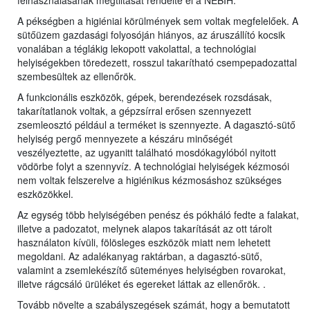
felhasználásának megtiltását rendelte el a NÉBIH.
A pékségben a higiéniai körülmények sem voltak megfelelőek. A
sütőüzem gazdasági folyosóján hiányos, az áruszállító kocsik
vonalában a téglákig lekopott vakolattal, a technológiai
helyiségekben töredezett, rosszul takarítható csempepadozattal
szembesültek az ellenőrök.
A funkcionális eszközök, gépek, berendezések rozsdásak,
takarítatlanok voltak, a gépzsírral erősen szennyezett
zsemleosztó például a terméket is szennyezte. A dagasztó-sütő
helyiség pergő mennyezete a készáru minőségét
veszélyeztette, az ugyanitt található mosdókagylóból nyitott
vödörbe folyt a szennyvíz. A technológiai helyiségek kézmosói
nem voltak felszerelve a higiénikus kézmosáshoz szükséges
eszközökkel.
Az egység több helyiségében penész és pókháló fedte a falakat,
illetve a padozatot, melynek alapos takarítását az ott tárolt
használaton kívüli, fölösleges eszközök miatt nem lehetett
megoldani. Az adalékanyag raktárban, a dagasztó-sütő,
valamint a zsemlekészítő süteményes helyiségben rovarokat,
illetve rágcsáló ürüléket és egereket láttak az ellenőrök. .
Tovább növelte a szabályszegések számát, hogy a bemutatott