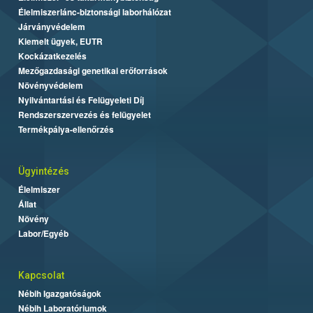
Élelmiszerlánc-biztonsági laborhálózat
Járványvédelem
Kiemelt ügyek, EUTR
Kockázatkezelés
Mezőgazdasági genetikai erőforrások
Növényvédelem
Nyilvántartási és Felügyeleti Díj
Rendszerszervezés és felügyelet
Termékpálya-ellenőrzés
Ügyintézés
Élelmiszer
Állat
Növény
Labor/Egyéb
Kapcsolat
Nébih Igazgatóságok
Nébih Laboratóriumok