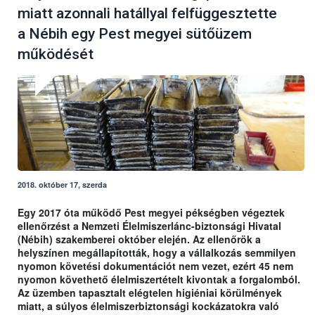
miatt azonnali hatállyal felfüggesztette
a Nébih egy Pest megyei sütőüzem
működését
2018. október 17, szerda
Egy 2017 óta működő Pest megyei pékségben végeztek
ellenőrzést a Nemzeti Élelmiszerlánc-biztonsági Hivatal
(Nébih) szakemberei október elején. Az ellenőrök a
helyszínen megállapították, hogy a vállalkozás semmilyen
nyomon követési dokumentációt nem vezet, ezért 45 nem
nyomon követhető élelmiszertételt kivontak a forgalomból.
Az üzemben tapasztalt elégtelen higiéniai körülmények
miatt, a súlyos élelmiszerbiztonsági kockázatokra való