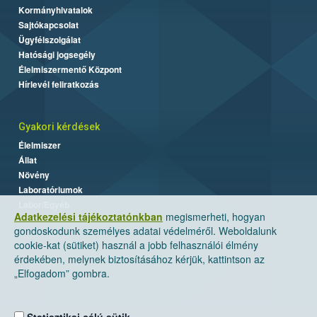
Kormányhivatalok
Sajtókapcsolat
Ügyfélszolgálat
Hatósági jogsegély
Élelmiszermentő Központ
Hírlevél feliratkozás
Gyakori kérdések
Élelmiszer
Állat
Növény
Laboratóriumok
Labor/Egyéb
Adatkezelési tájékoztatónkban
megismerheti, hogyan
gondoskodunk személyes adatai védelméről. Weboldalunk
cookie-kat (sütiket) használ a jobb felhasználói élmény
érdekében, melynek biztosításához kérjük, kattintson az
„Elfogadom” gombra.