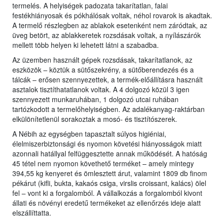
termelés. A helyiségek padozata takarítatlan, falai
festékhiányosak és pókhálósak voltak, néhol rovarok is akadtak.
A termelő részlegben az ablakok esetenként nem záródtak, az
üveg betört, az ablakkeretek rozsdásak voltak, a nyílászárók
mellett több helyen ki lehetett látni a szabadba.
Az üzemben használt gépek rozsdásak, takarítatlanok, az
eszközök – köztük a sütőszekrény, a sütőberendezés és a
tálcák – erősen szennyezettek, a termék-előállításra használt
asztalok tisztíthatatlanok voltak. A 4 dolgozó közül 3 igen
szennyezett munkaruhában, 1 dolgozó utcai ruhában
tartózkodott a termelőhelyiségben. Az adalékanyag-raktárban
elkülönítetlenül sorakoztak a mosó- és tisztítószerek.
A Nébih az egységben tapasztalt súlyos higiéniai,
élelmiszerbiztonsági és nyomon követési hiányosságok miatt
azonnali hatállyal felfüggesztette annak működését. A hatóság
45 tétel nem nyomon követhető terméket – amely mintegy
394,55 kg kenyeret és ömlesztett árut, valamint 1809 db finom
pékárut (kifli, bukta, kakaós csiga, virslis croissant, kalács) ölel
fel – vont ki a forgalomból. A vállalkozás a forgalomból kivont
állati és növényi eredetű termékeket az ellenőrzés ideje alatt
elszállíttatta.