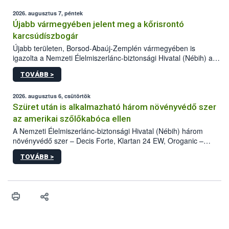
2026. augusztus 7, péntek
Újabb vármegyében jelent meg a kőrisrontó
karcsúdíszbogár
Újabb területen, Borsod-Abaúj-Zemplén vármegyében is
igazolta a Nemzeti Élelmiszerlánc-biztonsági Hivatal (Nébih) a
kőrisrontó karcsúdíszbogár (Agrilus planipennis) jelenlétét. A
TOVÁBB >
kártevőt nem csak színcsapdában találták meg, de már fertőzött
fában is azonosították. A növényvédelmi szakemberek folytatják
az intenzív felderítést, emellett az intézkedéseket a szlovák
2026. augusztus 6, csütörtök
hatósággal is összehangolják a terjedés megállítása érdekében.
Szüret után is alkalmazható három növényvédő szer
az amerikai szőlőkabóca ellen
A Nemzeti Élelmiszerlánc-biztonsági Hivatal (Nébih) három
növényvédő szer – Decis Forte, Klartan 24 EW, Oroganic –
engedélyokiratát módosította, így azok a szüretet követően,
TOVÁBB >
egészen a vesszőérettség (BBCH 91) stádiumáig
felhasználhatóak a szőlőben. A kiterjesztések célja, hogy a korai
érésű szőlőkben is legyen lehetőség a károsító elleni további
védekezésre. Az Oroganic készítmény kis kiszerelésben kiskerti
felhasználók számára is elérhető és ökológiai termesztésben is
engedélyezett.