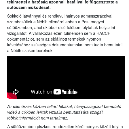
tekintettel a hatóság azonnali hatállyal felfüggesztette a
sütőüzem működését.
Sokkoló látvánnyal és rendkívül hiányos adminisztrációval
szembesültek a Nébih ellenőrei abban a Pest megyei
sütőüzemben, ahol október első felében folytattak helyszíni
vizsgálatot. A vállalkozás ezen túlmenően sem a HACCP
dokumentációt, sem az előállított termékek nyomon
követéséhez szükséges dokumentumokat nem tudta bemutatni
a Nébih szakembereinek.
Az ellenőrzés közben feltárt hibákat, hiányosságokat bemutató
videó a cikkben leírtak vizuális bemutatására szolgál,
többletinformációt nem tartalmaz.
A sütőüzemben piszkos, rendezetlen körülmények között folyt a