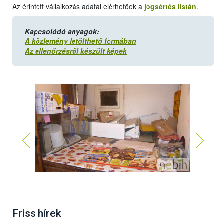
Az érintett vállalkozás adatai elérhetőek a
jogsértés listán
.
Kapcsolódó anyagok:
A közlemény letölthető formában
Az ellenőrzésről készült képek
Friss hírek