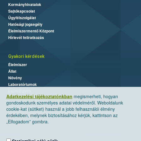
Kormányhivatalok
Sajtókapcsolat
Ügyfélszolgálat
Hatósági jogsegély
Élelmiszermentő Központ
Hírlevél feliratkozás
Gyakori kérdések
Élelmiszer
Állat
Növény
Laboratóriumok
Labor/Egyéb
Adatkezelési tájékoztatónkban
megismerheti, hogyan
gondoskodunk személyes adatai védelméről. Weboldalunk
cookie-kat (sütiket) használ a jobb felhasználói élmény
érdekében, melynek biztosításához kérjük, kattintson az
„Elfogadom” gombra.