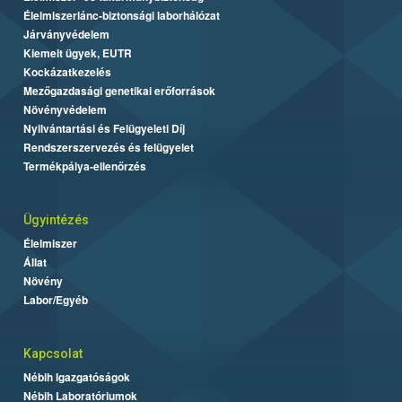
Élelmiszerlánc-biztonsági laborhálózat
Járványvédelem
Kiemelt ügyek, EUTR
Kockázatkezelés
Mezőgazdasági genetikai erőforrások
Növényvédelem
Nyilvántartási és Felügyeleti Díj
Rendszerszervezés és felügyelet
Termékpálya-ellenőrzés
Ügyintézés
Élelmiszer
Állat
Növény
Labor/Egyéb
Kapcsolat
Nébih Igazgatóságok
Nébih Laboratóriumok