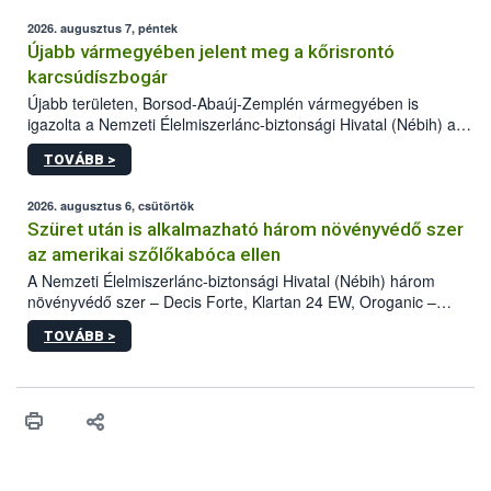
2026. augusztus 7, péntek
Újabb vármegyében jelent meg a kőrisrontó
karcsúdíszbogár
Újabb területen, Borsod-Abaúj-Zemplén vármegyében is
igazolta a Nemzeti Élelmiszerlánc-biztonsági Hivatal (Nébih) a
kőrisrontó karcsúdíszbogár (Agrilus planipennis) jelenlétét. A
TOVÁBB >
kártevőt nem csak színcsapdában találták meg, de már fertőzött
fában is azonosították. A növényvédelmi szakemberek folytatják
az intenzív felderítést, emellett az intézkedéseket a szlovák
2026. augusztus 6, csütörtök
hatósággal is összehangolják a terjedés megállítása érdekében.
Szüret után is alkalmazható három növényvédő szer
az amerikai szőlőkabóca ellen
A Nemzeti Élelmiszerlánc-biztonsági Hivatal (Nébih) három
növényvédő szer – Decis Forte, Klartan 24 EW, Oroganic –
engedélyokiratát módosította, így azok a szüretet követően,
TOVÁBB >
egészen a vesszőérettség (BBCH 91) stádiumáig
felhasználhatóak a szőlőben. A kiterjesztések célja, hogy a korai
érésű szőlőkben is legyen lehetőség a károsító elleni további
védekezésre. Az Oroganic készítmény kis kiszerelésben kiskerti
felhasználók számára is elérhető és ökológiai termesztésben is
engedélyezett.