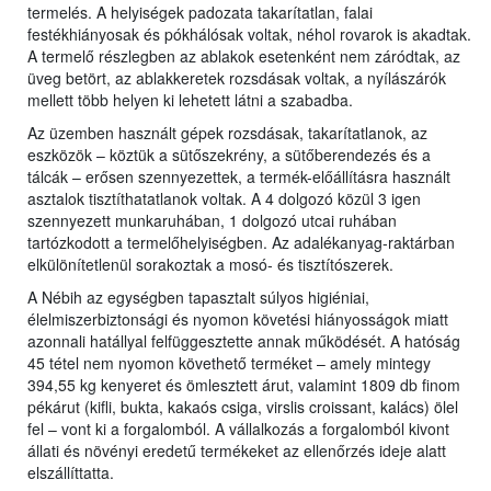
termelés. A helyiségek padozata takarítatlan, falai
festékhiányosak és pókhálósak voltak, néhol rovarok is akadtak.
A termelő részlegben az ablakok esetenként nem záródtak, az
üveg betört, az ablakkeretek rozsdásak voltak, a nyílászárók
mellett több helyen ki lehetett látni a szabadba.
Az üzemben használt gépek rozsdásak, takarítatlanok, az
eszközök – köztük a sütőszekrény, a sütőberendezés és a
tálcák – erősen szennyezettek, a termék-előállításra használt
asztalok tisztíthatatlanok voltak. A 4 dolgozó közül 3 igen
szennyezett munkaruhában, 1 dolgozó utcai ruhában
tartózkodott a termelőhelyiségben. Az adalékanyag-raktárban
elkülönítetlenül sorakoztak a mosó- és tisztítószerek.
A Nébih az egységben tapasztalt súlyos higiéniai,
élelmiszerbiztonsági és nyomon követési hiányosságok miatt
azonnali hatállyal felfüggesztette annak működését. A hatóság
45 tétel nem nyomon követhető terméket – amely mintegy
394,55 kg kenyeret és ömlesztett árut, valamint 1809 db finom
pékárut (kifli, bukta, kakaós csiga, virslis croissant, kalács) ölel
fel – vont ki a forgalomból. A vállalkozás a forgalomból kivont
állati és növényi eredetű termékeket az ellenőrzés ideje alatt
elszállíttatta.