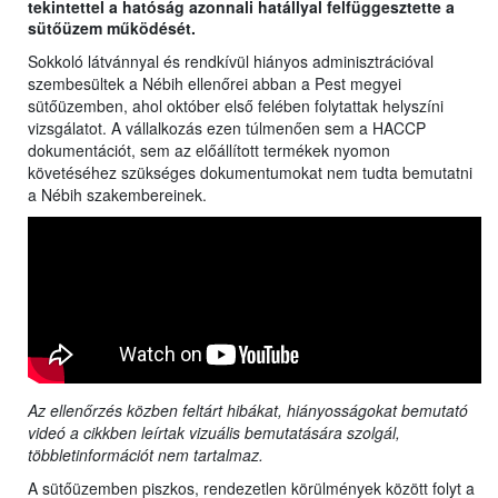
tekintettel a hatóság azonnali hatállyal felfüggesztette a
sütőüzem működését.
Sokkoló látvánnyal és rendkívül hiányos adminisztrációval
szembesültek a Nébih ellenőrei abban a Pest megyei
sütőüzemben, ahol október első felében folytattak helyszíni
vizsgálatot. A vállalkozás ezen túlmenően sem a HACCP
dokumentációt, sem az előállított termékek nyomon
követéséhez szükséges dokumentumokat nem tudta bemutatni
a Nébih szakembereinek.
Az ellenőrzés közben feltárt hibákat, hiányosságokat bemutató
videó a cikkben leírtak vizuális bemutatására szolgál,
többletinformációt nem tartalmaz.
A sütőüzemben piszkos, rendezetlen körülmények között folyt a