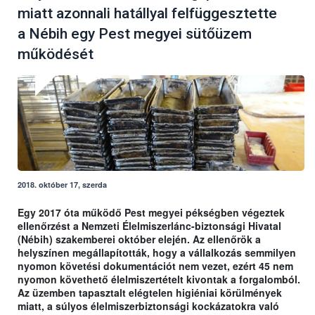
miatt azonnali hatállyal felfüggesztette
a Nébih egy Pest megyei sütőüzem
működését
2018. október 17, szerda
Egy 2017 óta működő Pest megyei pékségben végeztek
ellenőrzést a Nemzeti Élelmiszerlánc-biztonsági Hivatal
(Nébih) szakemberei október elején. Az ellenőrök a
helyszínen megállapították, hogy a vállalkozás semmilyen
nyomon követési dokumentációt nem vezet, ezért 45 nem
nyomon követhető élelmiszertételt kivontak a forgalomból.
Az üzemben tapasztalt elégtelen higiéniai körülmények
miatt, a súlyos élelmiszerbiztonsági kockázatokra való