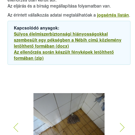
Az eljárás és a bírság megállapítása folyamatban van.
Az érintett vállalkozás adatai megtalálhatóak a
jogsértés listán
.
Kapcsolódó anyagok:
Súlyos élelmiszerbiztonsági hiányosságokkal
szembesült egy pékségben a Nébih című közlemény
letölthető formában (docx)
Az ellenőrzés során készült fényképek letölthető
formában (zip)