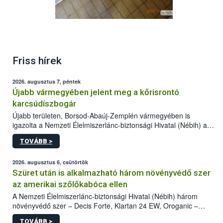
Friss hírek
2026. augusztus 7, péntek
Újabb vármegyében jelent meg a kőrisrontó
karcsúdíszbogár
Újabb területen, Borsod-Abaúj-Zemplén vármegyében is
igazolta a Nemzeti Élelmiszerlánc-biztonsági Hivatal (Nébih) a
kőrisrontó karcsúdíszbogár (Agrilus planipennis) jelenlétét. A
TOVÁBB >
kártevőt nem csak színcsapdában találták meg, de már fertőzött
fában is azonosították. A növényvédelmi szakemberek folytatják
az intenzív felderítést, emellett az intézkedéseket a szlovák
2026. augusztus 6, csütörtök
hatósággal is összehangolják a terjedés megállítása érdekében.
Szüret után is alkalmazható három növényvédő szer
az amerikai szőlőkabóca ellen
A Nemzeti Élelmiszerlánc-biztonsági Hivatal (Nébih) három
növényvédő szer – Decis Forte, Klartan 24 EW, Oroganic –
engedélyokiratát módosította, így azok a szüretet követően,
TOVÁBB >