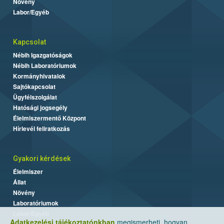
Növény
Labor/Egyéb
Kapcsolat
Nébih Igazgatóságok
Nébih Laboratóriumok
Kormányhivatalok
Sajtókapcsolat
Ügyfélszolgálat
Hatósági jogsegély
Élelmiszermentő Központ
Hírlevél feliratkozás
Gyakori kérdések
Élelmiszer
Állat
Növény
Laboratóriumok
Labor/Egyéb
Adatkezelési tájékoztatónkban
megismerheti, hogyan