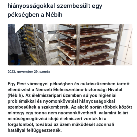
hiányosságokkal szembesült egy
pékségben a Nébih
2023. november 29, szerda
Egy Pest vármegyei pékségben és cukrászüzemben tartott
ellenőrzést a Nemzeti Élelmiszerlánc-biztonsági Hivatal
(Nébih). Az élelmiszeripari üzemben súlyos higiéniai
problémákkal és nyomonkövetési hiányosságokkal
szembesültek a szakemberek. Az akció során többek között
mintegy egy tonna nem nyomonkövethető, valamint lejárt
minőségmegőrzési idejű élelmiszert vontak ki a
forgalomból, továbbá az üzem működését azonnali
hatállyal felfüggesztették.