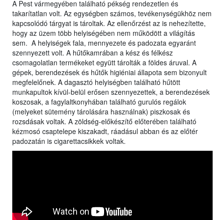
A Pest vármegyében található pékség rendezetlen és
takarítatlan volt. Az egységben számos, tevékenységükhöz nem
kapcsolódó tárgyat is tároltak. Az ellenőrzést az is nehezítette,
hogy az üzem több helyiségében nem működött a világítás
sem. A helyiségek fala, mennyezete és padozata egyaránt
szennyezett volt. A hűtőkamrában a kész és félkész
csomagolatlan termékeket együtt tárolták a földes áruval. A
gépek, berendezések és hűtők higiéniai állapota sem bizonyult
megfelelőnek. A dagasztó helyiségben található hűtött
munkapultok kívül-belül erősen szennyezettek, a berendezések
koszosak, a fagylaltkonyhában található gurulós regálok
(melyeket sütemény tárolására használnak) piszkosak és
rozsdásak voltak. A zöldség-előkészítő előterében található
kézmosó csaptelepe kiszakadt, ráadásul abban és az előtér
padozatán is cigarettacsikkek voltak.