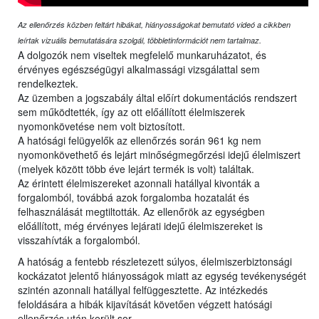
Az ellenőrzés közben feltárt hibákat, hiányosságokat bemutató videó a cikkben
leírtak vizuális bemutatására szolgál, többletinformációt nem tartalmaz.
A dolgozók nem viseltek megfelelő munkaruházatot, és
érvényes egészségügyi alkalmassági vizsgálattal sem
rendelkeztek.
Az üzemben a jogszabály által előírt dokumentációs rendszert
sem működtették, így az ott előállított élelmiszerek
nyomonkövetése nem volt biztosított.
A hatósági felügyelők az ellenőrzés során 961 kg nem
nyomonkövethető és lejárt minőségmegőrzési idejű élelmiszert
(melyek között több éve lejárt termék is volt) találtak.
Az érintett élelmiszereket azonnali hatállyal kivonták a
forgalomból, továbbá azok forgalomba hozatalát és
felhasználását megtiltották. Az ellenőrök az egységben
előállított, még érvényes lejárati idejű élelmiszereket is
visszahívták a forgalomból.
A hatóság a fentebb részletezett súlyos, élelmiszerbiztonsági
kockázatot jelentő hiányosságok miatt az egység tevékenységét
szintén azonnali hatállyal felfüggesztette. Az intézkedés
feloldására a hibák kijavítását követően végzett hatósági
ellenőrzés után került sor.