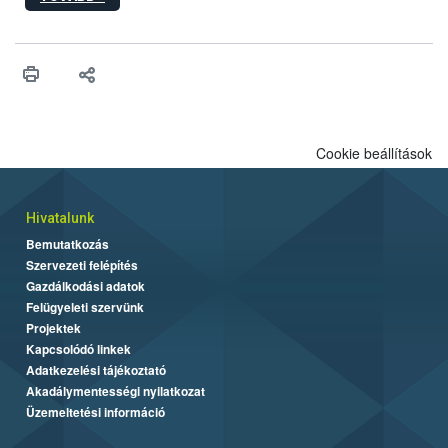
egészen a vesszőérettség (BBCH 91) stádiumáig
felhasználhatóak a szőlőben. A kiterjesztések célja, hogy a korai
érésű szőlőkben is legyen lehetőség a károsító elleni további
védekezésre. Az Oroganic készítmény kis kiszerelésben kiskerti
felhasználók számára is elérhető és ökológiai termesztésben is
engedélyezett.
Cookie beállítások
Hivatalunk
Bemutatkozás
Szervezeti felépítés
Gazdálkodási adatok
Felügyeleti szervünk
Projektek
Kapcsolódó linkek
Adatkezelési tájékoztató
Akadálymentességi nyilatkozat
Üzemeltetési információ