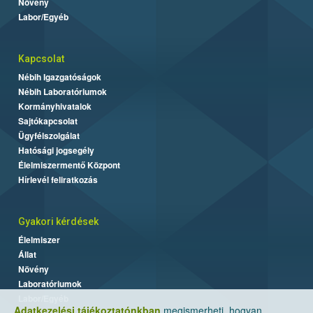
Növény
Labor/Egyéb
Kapcsolat
Nébih Igazgatóságok
Nébih Laboratóriumok
Kormányhivatalok
Sajtókapcsolat
Ügyfélszolgálat
Hatósági jogsegély
Élelmiszermentő Központ
Hírlevél feliratkozás
Gyakori kérdések
Élelmiszer
Állat
Növény
Laboratóriumok
Labor/Egyéb
Adatkezelési tájékoztatónkban
megismerheti, hogyan