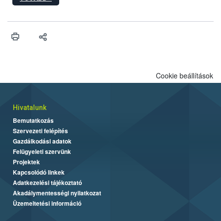
egészen a vesszőérettség (BBCH 91) stádiumáig
felhasználhatóak a szőlőben. A kiterjesztések célja, hogy a korai
érésű szőlőkben is legyen lehetőség a károsító elleni további
védekezésre. Az Oroganic készítmény kis kiszerelésben kiskerti
felhasználók számára is elérhető és ökológiai termesztésben is
engedélyezett.
Cookie beállítások
Hivatalunk
Bemutatkozás
Szervezeti felépítés
Gazdálkodási adatok
Felügyeleti szervünk
Projektek
Kapcsolódó linkek
Adatkezelési tájékoztató
Akadálymentességi nyilatkozat
Üzemeltetési információ