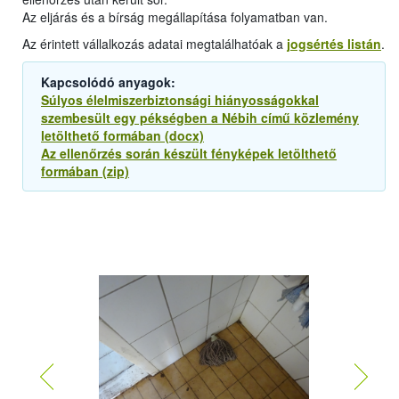
Az eljárás és a bírság megállapítása folyamatban van.
Az érintett vállalkozás adatai megtalálhatóak a
jogsértés listán
.
Kapcsolódó anyagok:
Súlyos élelmiszerbiztonsági hiányosságokkal
szembesült egy pékségben a Nébih című közlemény
letölthető formában (docx)
Az ellenőrzés során készült fényképek letölthető
formában (zip)