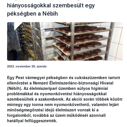
hiányosságokkal szembesült egy
pékségben a Nébih
2023. november 29, szerda
Egy Pest vármegyei pékségben és cukrászüzemben tartott
ellenőrzést a Nemzeti Élelmiszerlánc-biztonsági Hivatal
(Nébih). Az élelmiszeripari üzemben súlyos higiéniai
problémákkal és nyomonkövetési hiányosságokkal
szembesültek a szakemberek. Az akció során többek között
mintegy egy tonna nem nyomonkövethető, valamint lejárt
minőségmegőrzési idejű élelmiszert vontak ki a
forgalomból, továbbá az üzem működését azonnali
hatállyal felfüggesztették.