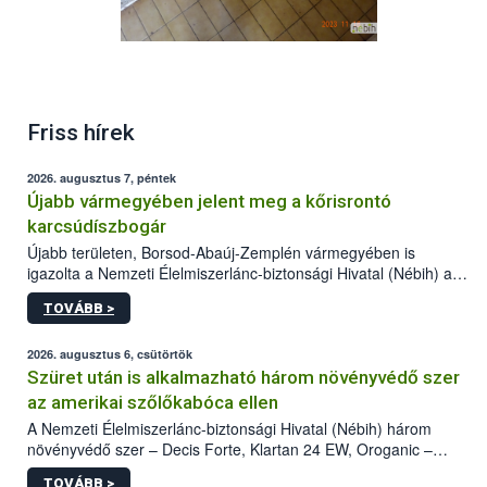
Friss hírek
2026. augusztus 7, péntek
Újabb vármegyében jelent meg a kőrisrontó
karcsúdíszbogár
Újabb területen, Borsod-Abaúj-Zemplén vármegyében is
igazolta a Nemzeti Élelmiszerlánc-biztonsági Hivatal (Nébih) a
kőrisrontó karcsúdíszbogár (Agrilus planipennis) jelenlétét. A
TOVÁBB >
kártevőt nem csak színcsapdában találták meg, de már fertőzött
fában is azonosították. A növényvédelmi szakemberek folytatják
az intenzív felderítést, emellett az intézkedéseket a szlovák
2026. augusztus 6, csütörtök
hatósággal is összehangolják a terjedés megállítása érdekében.
Szüret után is alkalmazható három növényvédő szer
az amerikai szőlőkabóca ellen
A Nemzeti Élelmiszerlánc-biztonsági Hivatal (Nébih) három
növényvédő szer – Decis Forte, Klartan 24 EW, Oroganic –
engedélyokiratát módosította, így azok a szüretet követően,
TOVÁBB >