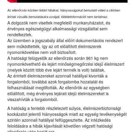
Az ellenőrzés közben feltárt hibákat, hiányosságokat bemutató videó a cikkben
leírtak vizuális bemutatására szolgál, többletinformációt nem tartalmaz.
A dolgozók nem viseltek megfelelő munkaruházatot, és
érvényes egészségügyi alkalmassági vizsgálattal sem
rendelkeztek.
Az üzemben a jogszabály által előírt dokumentációs rendszert
sem működtették, így az ott előállított élelmiszerek
nyomonkövetése nem volt biztosított.
A hatósági felügyelők az ellenőrzés során 961 kg nem
nyomonkövethető és lejárt minőségmegőrzési idejű élelmiszert
(melyek között több éve lejárt termék is volt) találtak.
Az érintett élelmiszereket azonnali hatállyal kivonták a
forgalomból, továbbá azok forgalomba hozatalát és
felhasználását megtiltották. Az ellenőrök az egységben
előállított, még érvényes lejárati idejű élelmiszereket is
visszahívták a forgalomból.
A hatóság a fentebb részletezett súlyos, élelmiszerbiztonsági
kockázatot jelentő hiányosságok miatt az egység tevékenységét
szintén azonnali hatállyal felfüggesztette. Az intézkedés
feloldására a hibák kijavítását követően végzett hatósági
ellenőrzés után került sor.