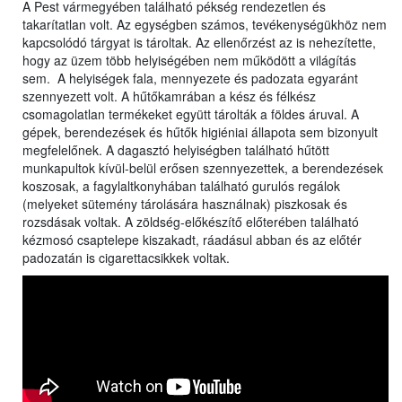
A Pest vármegyében található pékség rendezetlen és
takarítatlan volt. Az egységben számos, tevékenységükhöz nem
kapcsolódó tárgyat is tároltak. Az ellenőrzést az is nehezítette,
hogy az üzem több helyiségében nem működött a világítás
sem. A helyiségek fala, mennyezete és padozata egyaránt
szennyezett volt. A hűtőkamrában a kész és félkész
csomagolatlan termékeket együtt tárolták a földes áruval. A
gépek, berendezések és hűtők higiéniai állapota sem bizonyult
megfelelőnek. A dagasztó helyiségben található hűtött
munkapultok kívül-belül erősen szennyezettek, a berendezések
koszosak, a fagylaltkonyhában található gurulós regálok
(melyeket sütemény tárolására használnak) piszkosak és
rozsdásak voltak. A zöldség-előkészítő előterében található
kézmosó csaptelepe kiszakadt, ráadásul abban és az előtér
padozatán is cigarettacsikkek voltak.