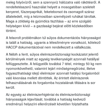
meleg folyóvízről, sem a szennyvíz hálózatra való rákötésről. A
rendeltetésszerű használat helyett a mosogatóban szeletelt
kenyeret, fűszerpaprikát, feketeborsot és csomagolt száraz
állateledelt, míg a kézmosóban személyzeti ruhákat tároltak.
Maga a zöldség és gyümölcs tisztítása – az erre szolgáló
helyiségen kívül – a gazdasági bejárat előtti közlekedőben
történt.
A felsorolt problémákon túl súlyos dokumentációs hiányosságot
is talált a hatóság, ugyanis a létesítményre vonatkozó, kötelező
HACCP dokumentációval nem rendelkezett a vállalkozás.
A Nébih a fenti, súlyos élelmiszerbiztonsági kockázatot jelentő
körülmények miatt az egység tevékenységét azonnali hatállyal
felfüggesztette. A felügyelők továbbá 7 tétel, mintegy 50 kg nem
nyomonkövethető, valamint lejárt minőségmegőrzési, illetve
fogyaszthatósági idejű élelmiszer azonnali hatályú forgalomból
való kivonása mellett döntöttek. Az érintett élelmiszerek
felhasználásának és forgalomba hozatalának tiltására is sor
került.
Az egység az élelmiszerhigiéniai és élelmiszerbiztonsági
hiányosságok kijavítását, továbbá a hatóság kedvező
eredményű helyszíni ellenőrzését követően folytathatta