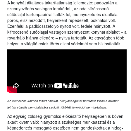
A konyhát általános takarítatlanság jellemezte: padozatán a
szennyeződés vastagon lerakódott, az oda kifröccsenő
sütőolajat kartonpapírral itatták fel, mennyezete és oldalfala
poros, elszíneződött, helyenként repedezett, pókhálós volt.
Ezenfelül a padlóösszefolyó nyitott volt, fedele hiányzott. A
kifröccsenő sütőolajjal vastagon szennyezett konyhai ablakot – a
rovarháló hiánya ellenére – nyitva tartották. Az egységben több
helyen a világítótestek törés elleni védelmét sem biztosították.
Az ellenőrzés közben feltárt hibákat, hiányosságokat bemutató videó a cikkben
leírtak vizuális bemutatására szolgál, többletinformációt nem tartalmaz.
Az egység zöldség-gyümölcs előkészítő helyiségében is bőven
akadt kivetnivaló: hiányzott a szükséges munkaasztal és a
kétmedencés mosogató esetében nem gondoskodtak a hideg-