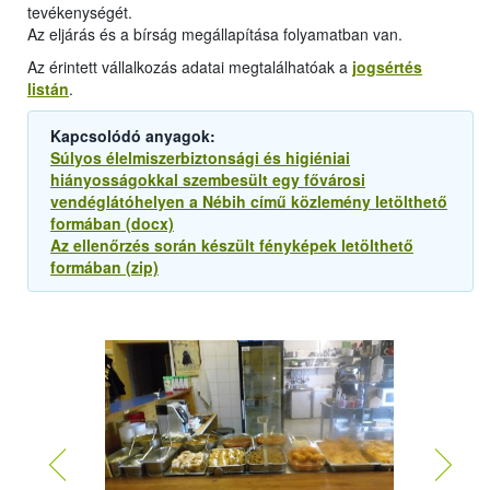
tevékenységét.
Az eljárás és a bírság megállapítása folyamatban van.
Az érintett vállalkozás adatai megtalálhatóak a
jogsértés
listán
.
Kapcsolódó anyagok:
Súlyos élelmiszerbiztonsági és higiéniai
hiányosságokkal szembesült egy fővárosi
vendéglátóhelyen a Nébih című közlemény letölthető
formában (docx)
Az ellenőrzés során készült fényképek letölthető
formában (zip)