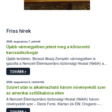
Friss hírek
2026. augusztus 7, péntek
Újabb vármegyében jelent meg a kőrisrontó
karcsúdíszbogár
Újabb területen, Borsod-Abaúj-Zemplén vármegyében is
igazolta a Nemzeti Élelmiszerlánc-biztonsági Hivatal (Nébih) a
kőrisrontó karcsúdíszbogár (Agrilus planipennis) jelenlétét. A
TOVÁBB >
kártevőt nem csak színcsapdában találták meg, de már fertőzött
fában is azonosították. A növényvédelmi szakemberek folytatják
az intenzív felderítést, emellett az intézkedéseket a szlovák
2026. augusztus 6, csütörtök
hatósággal is összehangolják a terjedés megállítása érdekében.
Szüret után is alkalmazható három növényvédő szer
az amerikai szőlőkabóca ellen
A Nemzeti Élelmiszerlánc-biztonsági Hivatal (Nébih) három
növényvédő szer – Decis Forte, Klartan 24 EW, Oroganic –
engedélyokiratát módosította, így azok a szüretet követően,
TOVÁBB >