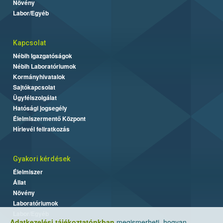
Növény
Labor/Egyéb
Kapcsolat
Nébih Igazgatóságok
Nébih Laboratóriumok
Kormányhivatalok
Sajtókapcsolat
Ügyfélszolgálat
Hatósági jogsegély
Élelmiszermentő Központ
Hírlevél feliratkozás
Gyakori kérdések
Élelmiszer
Állat
Növény
Laboratóriumok
Labor/Egyéb
Adatkezelési tájékoztatónkban
megismerheti, hogyan