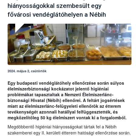
hiányosságokkal szembesült egy
fővárosi vendéglátóhelyen a Nébih
2024. május 2, csütörtök
Egy budapesti vendéglátóhely ellenőrzése során súlyos
élelmiszerbiztonsági kockázatot jelentő higiéniai
problémákat tapasztaltak a Nemzeti Élelmiszerlánc-
biztonsági Hivatal (Nébih) ellenőrei. A feltárt jogsértések
miatt az élelmiszerlánc-felügyeleti ellenőrök az étterem
tevékenységét azonnali hatállyal felfüggesztették, és
megközelítőleg 50 kg élelmiszert vontak ki a forgalomból.
Megdöbbentő higiéniai hiányosságokat tártak fel a Nébih
szakemberei egy II. kerületi étterem hatósági ellenőrzése során.