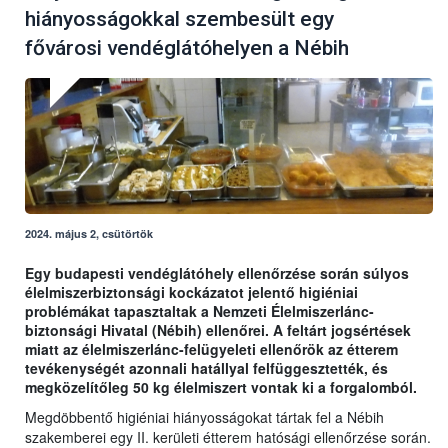
hiányosságokkal szembesült egy
fővárosi vendéglátóhelyen a Nébih
2024. május 2, csütörtök
Egy budapesti vendéglátóhely ellenőrzése során súlyos
élelmiszerbiztonsági kockázatot jelentő higiéniai
problémákat tapasztaltak a Nemzeti Élelmiszerlánc-
biztonsági Hivatal (Nébih) ellenőrei. A feltárt jogsértések
miatt az élelmiszerlánc-felügyeleti ellenőrök az étterem
tevékenységét azonnali hatállyal felfüggesztették, és
megközelítőleg 50 kg élelmiszert vontak ki a forgalomból.
Megdöbbentő higiéniai hiányosságokat tártak fel a Nébih
szakemberei egy II. kerületi étterem hatósági ellenőrzése során.