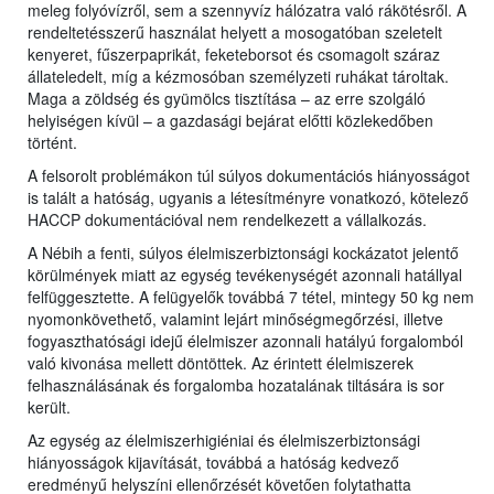
meleg folyóvízről, sem a szennyvíz hálózatra való rákötésről. A
rendeltetésszerű használat helyett a mosogatóban szeletelt
kenyeret, fűszerpaprikát, feketeborsot és csomagolt száraz
állateledelt, míg a kézmosóban személyzeti ruhákat tároltak.
Maga a zöldség és gyümölcs tisztítása – az erre szolgáló
helyiségen kívül – a gazdasági bejárat előtti közlekedőben
történt.
A felsorolt problémákon túl súlyos dokumentációs hiányosságot
is talált a hatóság, ugyanis a létesítményre vonatkozó, kötelező
HACCP dokumentációval nem rendelkezett a vállalkozás.
A Nébih a fenti, súlyos élelmiszerbiztonsági kockázatot jelentő
körülmények miatt az egység tevékenységét azonnali hatállyal
felfüggesztette. A felügyelők továbbá 7 tétel, mintegy 50 kg nem
nyomonkövethető, valamint lejárt minőségmegőrzési, illetve
fogyaszthatósági idejű élelmiszer azonnali hatályú forgalomból
való kivonása mellett döntöttek. Az érintett élelmiszerek
felhasználásának és forgalomba hozatalának tiltására is sor
került.
Az egység az élelmiszerhigiéniai és élelmiszerbiztonsági
hiányosságok kijavítását, továbbá a hatóság kedvező
eredményű helyszíni ellenőrzését követően folytathatta