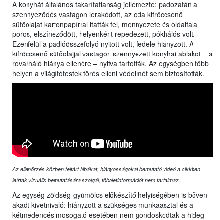
A konyhát általános takarítatlanság jellemezte: padozatán a
szennyeződés vastagon lerakódott, az oda kifröccsenő
sütőolajat kartonpapírral itatták fel, mennyezete és oldalfala
poros, elszíneződött, helyenként repedezett, pókhálós volt.
Ezenfelül a padlóösszefolyó nyitott volt, fedele hiányzott. A
kifröccsenő sütőolajjal vastagon szennyezett konyhai ablakot – a
rovarháló hiánya ellenére – nyitva tartották. Az egységben több
helyen a világítótestek törés elleni védelmét sem biztosították.
Az ellenőrzés közben feltárt hibákat, hiányosságokat bemutató videó a cikkben
leírtak vizuális bemutatására szolgál, többletinformációt nem tartalmaz.
Az egység zöldség-gyümölcs előkészítő helyiségében is bőven
akadt kivetnivaló: hiányzott a szükséges munkaasztal és a
kétmedencés mosogató esetében nem gondoskodtak a hideg-