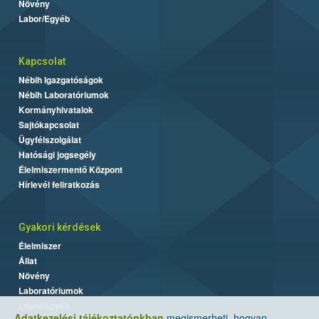
Növény
Labor/Egyéb
Kapcsolat
Nébih Igazgatóságok
Nébih Laboratóriumok
Kormányhivatalok
Sajtókapcsolat
Ügyfélszolgálat
Hatósági jogsegély
Élelmiszermentő Központ
Hírlevél feliratkozás
Gyakori kérdések
Élelmiszer
Állat
Növény
Laboratóriumok
Labor/Egyéb
Adatkezelési tájékoztatónkban
megismerheti, hogyan