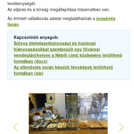
tevékenységét.
Az eljárás és a bírság megállapítása folyamatban van.
Az érintett vállalkozás adatai megtalálhatóak a
jogsértés
listán
.
Kapcsolódó anyagok:
Súlyos élelmiszerbiztonsági és higiéniai
hiányosságokkal szembesült egy fővárosi
vendéglátóhelyen a Nébih című közlemény letölthető
formában (docx)
Az ellenőrzés során készült fényképek letölthető
formában (zip)