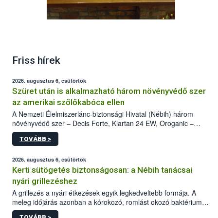
Friss hírek
2026. augusztus 6, csütörtök
Szüret után is alkalmazható három növényvédő szer
az amerikai szőlőkabóca ellen
A Nemzeti Élelmiszerlánc-biztonsági Hivatal (Nébih) három
növényvédő szer – Decis Forte, Klartan 24 EW, Oroganic –
engedélyokiratát módosította, így azok a szüretet követően,
TOVÁBB >
egészen a vesszőérettség (BBCH 91) stádiumáig
felhasználhatóak a szőlőben. A kiterjesztések célja, hogy a korai
érésű szőlőkben is legyen lehetőség a károsító elleni további
2026. augusztus 6, csütörtök
védekezésre. Az Oroganic készítmény kis kiszerelésben kiskerti
Kerti sütögetés biztonságosan: a Nébih tanácsai
felhasználók számára is elérhető és ökológiai termesztésben is
nyári grillezéshez
engedélyezett.
A grillezés a nyári étkezések egyik legkedveltebb formája. A
meleg időjárás azonban a kórokozó, romlást okozó baktériumok
gyorsabb szaporodásának is kedvez. A szabadtéri sütögetés
TOVÁBB >