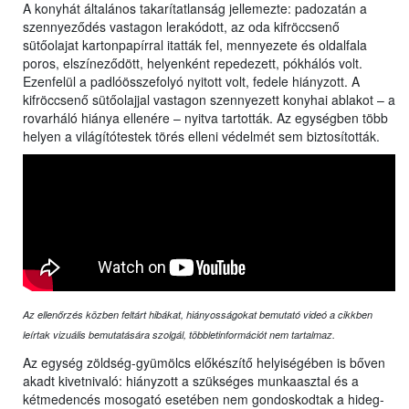
A konyhát általános takarítatlanság jellemezte: padozatán a
szennyeződés vastagon lerakódott, az oda kifröccsenő
sütőolajat kartonpapírral itatták fel, mennyezete és oldalfala
poros, elszíneződött, helyenként repedezett, pókhálós volt.
Ezenfelül a padlóösszefolyó nyitott volt, fedele hiányzott. A
kifröccsenő sütőolajjal vastagon szennyezett konyhai ablakot – a
rovarháló hiánya ellenére – nyitva tartották. Az egységben több
helyen a világítótestek törés elleni védelmét sem biztosították.
Az ellenőrzés közben feltárt hibákat, hiányosságokat bemutató videó a cikkben
leírtak vizuális bemutatására szolgál, többletinformációt nem tartalmaz.
Az egység zöldség-gyümölcs előkészítő helyiségében is bőven
akadt kivetnivaló: hiányzott a szükséges munkaasztal és a
kétmedencés mosogató esetében nem gondoskodtak a hideg-