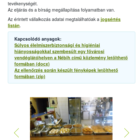
tevékenységét.
Az eljárás és a bírság megállapítása folyamatban van.
Az érintett vállalkozás adatai megtalálhatóak a
jogsértés
listán
.
Kapcsolódó anyagok:
Súlyos élelmiszerbiztonsági és higiéniai
hiányosságokkal szembesült egy fővárosi
vendéglátóhelyen a Nébih című közlemény letölthető
formában (docx)
Az ellenőrzés során készült fényképek letölthető
formában (zip)