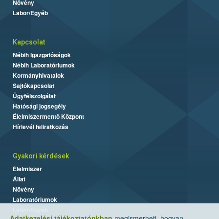
Növény
Labor/Egyéb
Kapcsolat
Nébih Igazgatóságok
Nébih Laboratóriumok
Kormányhivatalok
Sajtókapcsolat
Ügyfélszolgálat
Hatósági jogsegély
Élelmiszermentő Központ
Hírlevél feliratkozás
Gyakori kérdések
Élelmiszer
Állat
Növény
Laboratóriumok
Labor/Egyéb
Adatkezelési tájékoztatónkban
megismerheti, hogyan