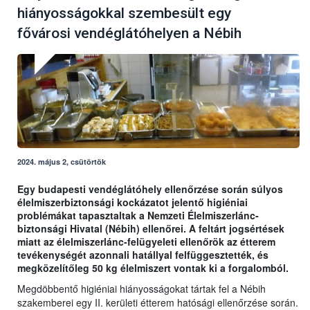
hiányosságokkal szembesült egy
fővárosi vendéglátóhelyen a Nébih
2024. május 2, csütörtök
Egy budapesti vendéglátóhely ellenőrzése során súlyos
élelmiszerbiztonsági kockázatot jelentő higiéniai
problémákat tapasztaltak a Nemzeti Élelmiszerlánc-
biztonsági Hivatal (Nébih) ellenőrei. A feltárt jogsértések
miatt az élelmiszerlánc-felügyeleti ellenőrök az étterem
tevékenységét azonnali hatállyal felfüggesztették, és
megközelítőleg 50 kg élelmiszert vontak ki a forgalomból.
Megdöbbentő higiéniai hiányosságokat tártak fel a Nébih
szakemberei egy II. kerületi étterem hatósági ellenőrzése során.