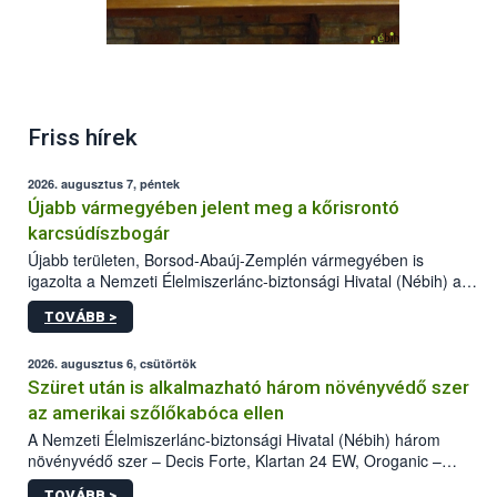
Friss hírek
2026. augusztus 7, péntek
Újabb vármegyében jelent meg a kőrisrontó
karcsúdíszbogár
Újabb területen, Borsod-Abaúj-Zemplén vármegyében is
igazolta a Nemzeti Élelmiszerlánc-biztonsági Hivatal (Nébih) a
kőrisrontó karcsúdíszbogár (Agrilus planipennis) jelenlétét. A
TOVÁBB >
kártevőt nem csak színcsapdában találták meg, de már fertőzött
fában is azonosították. A növényvédelmi szakemberek folytatják
az intenzív felderítést, emellett az intézkedéseket a szlovák
2026. augusztus 6, csütörtök
hatósággal is összehangolják a terjedés megállítása érdekében.
Szüret után is alkalmazható három növényvédő szer
az amerikai szőlőkabóca ellen
A Nemzeti Élelmiszerlánc-biztonsági Hivatal (Nébih) három
növényvédő szer – Decis Forte, Klartan 24 EW, Oroganic –
engedélyokiratát módosította, így azok a szüretet követően,
TOVÁBB >