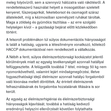
meleg folyóvízről, sem a szennyvíz hálózatra való rákötésről. A
rendeltetésszerű használat helyett a mosogatóban szeletelt
kenyeret, fűszerpaprikát, feketeborsot és csomagolt száraz
állateledelt, míg a kézmosóban személyzeti ruhákat tároltak.
Maga a zöldség és gyümölcs tisztítása – az erre szolgáló
helyiségen kívül – a gazdasági bejárat előtti közlekedőben
történt.
A felsorolt problémákon túl súlyos dokumentációs hiányosságot
is talált a hatóság, ugyanis a létesítményre vonatkozó, kötelező
HACCP dokumentációval nem rendelkezett a vállalkozás.
A Nébih a fenti, súlyos élelmiszerbiztonsági kockázatot jelentő
körülmények miatt az egység tevékenységét azonnali hatállyal
felfüggesztette. A felügyelők továbbá 7 tétel, mintegy 50 kg nem
nyomonkövethető, valamint lejárt minőségmegőrzési, illetve
fogyaszthatósági idejű élelmiszer azonnali hatályú forgalomból
való kivonása mellett döntöttek. Az érintett élelmiszerek
felhasználásának és forgalomba hozatalának tiltására is sor
került.
Az egység az élelmiszerhigiéniai és élelmiszerbiztonsági
hiányosságok kijavítását, továbbá a hatóság kedvező
eredményű helyszíni ellenőrzését követően folytathatta