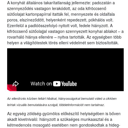
A konyhát általános takarítatlanság jellemezte: padozatán a
szennyeződés vastagon lerakódott, az oda kifröccsenő
sütőolajat kartonpapírral itatták fel, mennyezete és oldalfala
poros, elszíneződött, helyenként repedezett, pókhálós volt.
Ezenfelül a padlóösszefolyó nyitott volt, fedele hiányzott. A
kifröccsenő sütőolajjal vastagon szennyezett konyhai ablakot – a
rovarháló hiánya ellenére – nyitva tartották. Az egységben több
helyen a világítótestek törés elleni védelmét sem biztosították.
Az ellenőrzés közben feltárt hibákat, hiányosságokat bemutató videó a cikkben
leírtak vizuális bemutatására szolgál, többletinformációt nem tartalmaz.
Az egység zöldség-gyümölcs előkészítő helyiségében is bőven
akadt kivetnivaló: hiányzott a szükséges munkaasztal és a
kétmedencés mosogató esetében nem gondoskodtak a hideg-