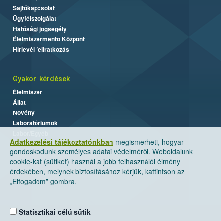
Sajtókapcsolat
Ügyfélszolgálat
Hatósági jogsegély
Élelmiszermentő Központ
Hírlevél feliratkozás
Gyakori kérdések
Élelmiszer
Állat
Növény
Laboratóriumok
Labor/Egyéb
Adatkezelési tájékoztatónkban
megismerheti, hogyan
gondoskodunk személyes adatai védelméről. Weboldalunk
cookie-kat (sütiket) használ a jobb felhasználói élmény
érdekében, melynek biztosításához kérjük, kattintson az
„Elfogadom” gombra.
Statisztikai célú sütik