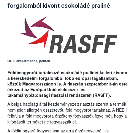
forgalomból kivont csokoládé praliné
2015. szeptember 4, péntek
Földimogyorót tartalmazó csokoládé pralinét kellett kivonni
a kereskedelmi forgalomból több európai tagállamban,
köztük Magyarországon is. A riasztás szeptember 3-án este
érkezett az Európai Unió élelmiszer- és
takarmánybiztonsági riasztási rendszerén (RASFF).
A belga hatóság által kezdeményezett riasztás szerint a termék
nem jelölt allergén összetevőt, földimogyorót tartalmaz. A NÉBIH
felhívja a földimogyoróra érzékeny fogyasztók figyelmét, hogy a
kifogásolt terméket ne fogyasszák el.
A földimogyoró fogyasztása az arra érzékenyeknél kis