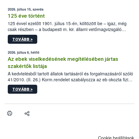
2026. július 15, szerda
125 éve történt
125 évvel ezelőtt 1901. július 15-én, költözött be – igaz, még
csak részben – a budapesti m. kir. állami vetőmagvizsgáló
állomás a Kis Rókus utca 15. szám alatti, Czigler Győző által
TOVÁBB >
tervezett új épületébe.
2026. július 6, hétfő
Az ebek viselkedésének megítélésében jártas
szakértők listája
A kedvtelésből tartott állatok tartásáról és forgalmazásáról szóló
41/2010. (II. 26.) Korm.rendelet szabályozza az eb okozta fizikai
sérülés, illetve ennek veszélye keletkezésekor felmerülő
TOVÁBB >
hatósági feladatokat, valamint a veszélyes eb tartását és annak
engedélyezését. Ezen eljárások során szükség esetén be kell
vonni az ebek viselkedésének megítélésében jártas szakértőt.
Cookie beállítások