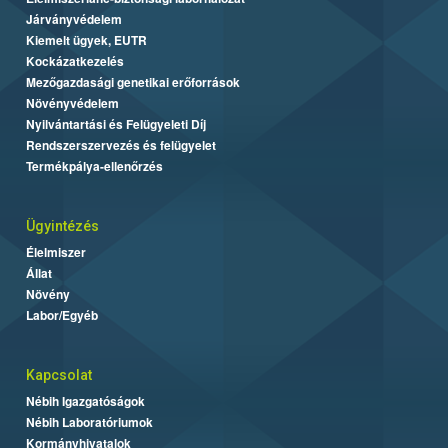
Járványvédelem
Kiemelt ügyek, EUTR
Kockázatkezelés
Mezőgazdasági genetikai erőforrások
Növényvédelem
Nyilvántartási és Felügyeleti Díj
Rendszerszervezés és felügyelet
Termékpálya-ellenőrzés
Ügyintézés
Élelmiszer
Állat
Növény
Labor/Egyéb
Kapcsolat
Nébih Igazgatóságok
Nébih Laboratóriumok
Kormányhivatalok