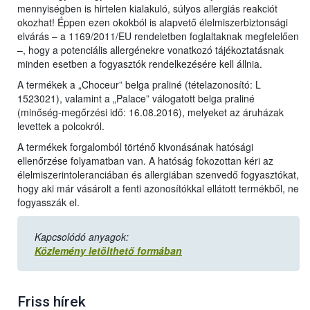
mennyiségben is hirtelen kialakuló, súlyos allergiás reakciót
okozhat! Éppen ezen okokból is alapvető élelmiszerbiztonsági
elvárás – a 1169/2011/EU rendeletben foglaltaknak megfelelően
–, hogy a potenciális allergénekre vonatkozó tájékoztatásnak
minden esetben a fogyasztók rendelkezésére kell állnia.
A termékek a „Choceur” belga praliné (tételazonosító: L
1523021), valamint a „Palace” válogatott belga praliné
(minőség-megőrzési idő: 16.08.2016), melyeket az áruházak
levettek a polcokról.
A termékek forgalomból történő kivonásának hatósági
ellenőrzése folyamatban van. A hatóság fokozottan kéri az
élelmiszerintoleranciában és allergiában szenvedő fogyasztókat,
hogy aki már vásárolt a fenti azonosítókkal ellátott termékből, ne
fogyasszák el.
Kapcsolódó anyagok:
Közlemény letölthető formában
Friss hírek