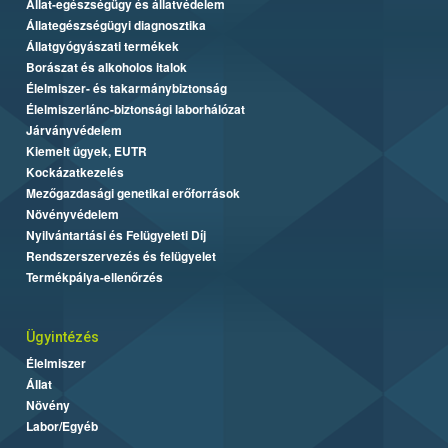
Állat-egészségügy és állatvédelem
Állategészségügyi diagnosztika
Állatgyógyászati termékek
Borászat és alkoholos italok
Élelmiszer- és takarmánybiztonság
Élelmiszerlánc-biztonsági laborhálózat
Járványvédelem
Kiemelt ügyek, EUTR
Kockázatkezelés
Mezőgazdasági genetikai erőforrások
Növényvédelem
Nyilvántartási és Felügyeleti Díj
Rendszerszervezés és felügyelet
Termékpálya-ellenőrzés
Ügyintézés
Élelmiszer
Állat
Növény
Labor/Egyéb