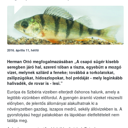
2016. április 11, hétfő
Herman Ottó megfogalmazásában „A csapó sügér kisebb
seregben járó hal, szereti tóban a tiszta, egyebütt a mozgó
vizet, melynek szilárd a feneke; továbbá a torkolatokat,
zsilipzúgókat, hídoszlopokat, hol prédáját - mely leginkább
halivadék, de rovar is - lesi.”
Európa és Szibéria vizeiben elterjedt őshonos halunk, amely a
legtöbb vizünkben előfordul. A gyengén áramló vizeket részesíti
előnyben, de jelentős állományai alakulhatnak ki a
növényzetben gazdag, iszapos medrű, sekély állóvizekben is. A
gyorsfolyású hegyi patakokban és lápokban életfeltételeit nem
találja meg.