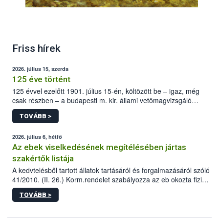
Friss hírek
2026. július 15, szerda
125 éve történt
125 évvel ezelőtt 1901. július 15-én, költözött be – igaz, még
csak részben – a budapesti m. kir. állami vetőmagvizsgáló
állomás a Kis Rókus utca 15. szám alatti, Czigler Győző által
TOVÁBB >
tervezett új épületébe.
2026. július 6, hétfő
Az ebek viselkedésének megítélésében jártas
szakértők listája
A kedvtelésből tartott állatok tartásáról és forgalmazásáról szóló
41/2010. (II. 26.) Korm.rendelet szabályozza az eb okozta fizikai
sérülés, illetve ennek veszélye keletkezésekor felmerülő
TOVÁBB >
hatósági feladatokat, valamint a veszélyes eb tartását és annak
engedélyezését. Ezen eljárások során szükség esetén be kell
vonni az ebek viselkedésének megítélésében jártas szakértőt.