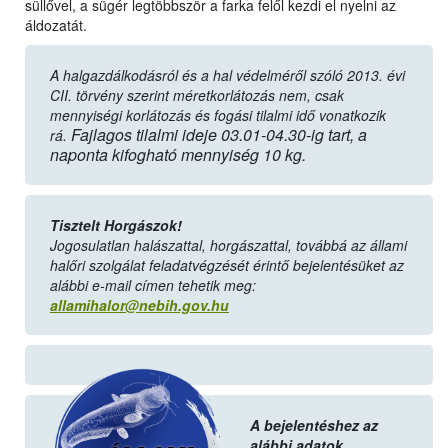
süllővel, a sügér legtöbbször a farka felől kezdi el nyelni az
áldozatát.
A halgazdálkodásról és a hal védelméről szóló 2013. évi
CII. törvény szerint
méretkorlátozás nem, csak
mennyiségi korlátozás és fogási tilalmi idő vonatkozik
Fajlagos tilalmi ideje 03.01-04.30-ig tart, a
rá.
naponta kifogható mennyiség 10 kg.
Tisztelt Horgászok!
Jogosulatlan halászattal, horgászattal, továbbá az állami
halőri szolgálat feladatvégzését érintő bejelentésüket az
alábbi e-mail címen tehetik meg:
allamihalor@nebih.gov.hu
A bejelentéshez az
alábbi adatok