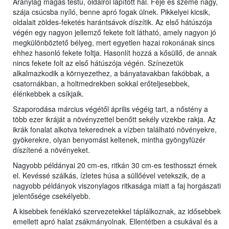
Aránylag magas testű, oldalról lapított hal. Feje és szeme nagy,
szája csúcsba nyíló, benne apró fogak ülnek. Pikkelyei kicsik,
oldalait zöldes-feketés harántsávok díszítik. Az első hátúszója
végén egy nagyon jellemző fekete folt látható, amely nagyon jó
megkülönböztető bélyeg, mert egyetlen hazai rokonának sincs
ehhez hasonló fekete foltja. Hasonlít hozzá a kősüllő, de annak
nincs fekete folt az első hátúszója végén. Színezetük
alkalmazkodik a környezethez, a bányatavakban fakóbbak, a
csatornákban, a holtmedrekben sokkal erőteljesebbek,
élénkebbek a csíkjaik.
Szaporodása március végétől április végéig tart, a nőstény a
több ezer ikráját a növényzettel benőtt sekély vizekbe rakja. Az
ikrák fonalat alkotva tekerednek a vízben található növényekre,
gyökerekre, olyan benyomást keltenek, mintha gyöngyfüzér
díszítené a növényeket.
Nagyobb példányai 20 cm-es, ritkán 30 cm-es testhosszt érnek
el. Kevéssé szálkás, ízletes húsa a süllőével vetekszik, de a
nagyobb példányok viszonylagos ritkasága miatt a faj horgászati
jelentősége csekélyebb.
A kisebbek fenéklakó szervezetekkel táplálkoznak, az idősebbek
emellett apró halat zsákmányolnak. Ellentétben a csukával és a