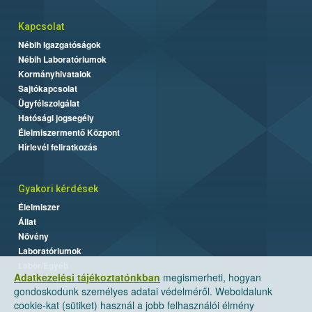
Kapcsolat
Nébih Igazgatóságok
Nébih Laboratóriumok
Kormányhivatalok
Sajtókapcsolat
Ügyfélszolgálat
Hatósági jogsegély
Élelmiszermentő Központ
Hírlevél feliratkozás
Gyakori kérdések
Élelmiszer
Állat
Növény
Laboratóriumok
Labor/Egyéb
Adatkezelési tájékoztatónkban
megismerheti, hogyan
gondoskodunk személyes adatai védelméről. Weboldalunk
cookie-kat (sütiket) használ a jobb felhasználói élmény