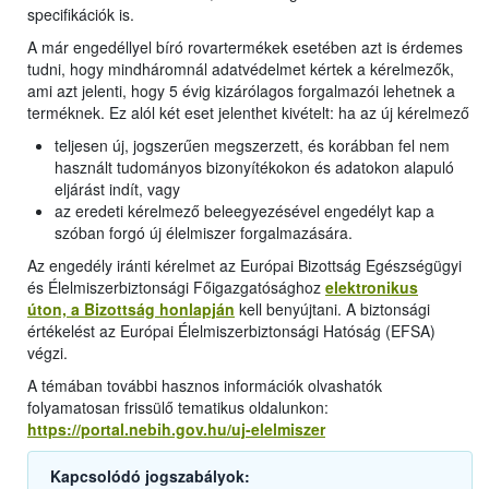
specifikációk is.
A már engedéllyel bíró rovartermékek esetében azt is érdemes
tudni, hogy mindháromnál adatvédelmet kértek a kérelmezők,
ami azt jelenti, hogy 5 évig kizárólagos forgalmazói lehetnek a
terméknek. Ez alól két eset jelenthet kivételt: ha az új kérelmező
teljesen új, jogszerűen megszerzett, és korábban fel nem
használt tudományos bizonyítékokon és adatokon alapuló
eljárást indít, vagy
az eredeti kérelmező beleegyezésével engedélyt kap a
szóban forgó új élelmiszer forgalmazására.
Az engedély iránti kérelmet az Európai Bizottság Egészségügyi
és Élelmiszerbiztonsági Főigazgatósághoz
elektronikus
úton, a Bizottság honlapján
kell benyújtani. A biztonsági
értékelést az Európai Élelmiszerbiztonsági Hatóság (EFSA)
végzi.
A témában további hasznos információk olvashatók
folyamatosan frissülő tematikus oldalunkon:
https://portal.nebih.gov.hu/uj-elelmiszer
Kapcsolódó jogszabályok: