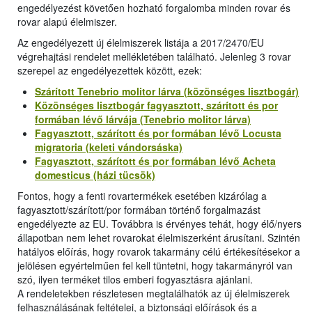
engedélyezést követően hozható forgalomba minden rovar és
rovar alapú élelmiszer.
Az engedélyezett új élelmiszerek listája a 2017/2470/EU
végrehajtási rendelet mellékletében található. Jelenleg 3 rovar
szerepel az engedélyezettek között, ezek:
Szárított Tenebrio molitor lárva (közönséges lisztbogár)
Közönséges lisztbogár fagyasztott, szárított és por
formában lévő lárvája (Tenebrio molitor lárva)
Fagyasztott, szárított és por formában lévő Locusta
migratoria (keleti vándorsáska)
Fagyasztott, szárított és por formában lévő Acheta
domesticus (házi tücsök)
Fontos, hogy a fenti rovartermékek esetében kizárólag a
fagyasztott/szárított/por formában történő forgalmazást
engedélyezte az EU. Továbbra is érvényes tehát, hogy élő/nyers
állapotban nem lehet rovarokat élelmiszerként árusítani. Szintén
hatályos előírás, hogy rovarok takarmány célú értékesítésekor a
jelölésen egyértelműen fel kell tüntetni, hogy takarmányról van
szó, ilyen terméket tilos emberi fogyasztásra ajánlani.
A rendeletekben részletesen megtalálhatók az új élelmiszerek
felhasználásának feltételei, a biztonsági előírások és a