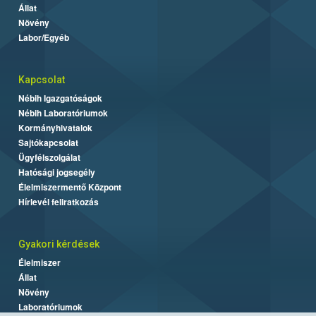
Állat
Növény
Labor/Egyéb
Kapcsolat
Nébih Igazgatóságok
Nébih Laboratóriumok
Kormányhivatalok
Sajtókapcsolat
Ügyfélszolgálat
Hatósági jogsegély
Élelmiszermentő Központ
Hírlevél feliratkozás
Gyakori kérdések
Élelmiszer
Állat
Növény
Laboratóriumok