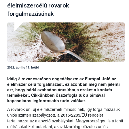
élelmiszercélú rovarok
forgalmazásának
2022. április 11, hétfő
Idáig 3 rovar esetében engedélyezte az Európai Unió az
élelmiszer célú forgalmazást, ez azonban még nem jelenti
azt, hogy bárki szabadon árusíthatja ezeket a konkrét
termékeket. Cikkünkben összefoglaltuk a témával
kapcsolatos legfontosabb tudnivalókat.
A rovarok ún. új élelmiszernek minősülnek, így forgalmazásuk
uniós szinten szabályozott, a 2015/2283/EU rendelet
tartalmazza az alapvető szabályokat. Magyarországon is a fenti
előírásokat kell betartani, azaz kizárólag előzetes uniós