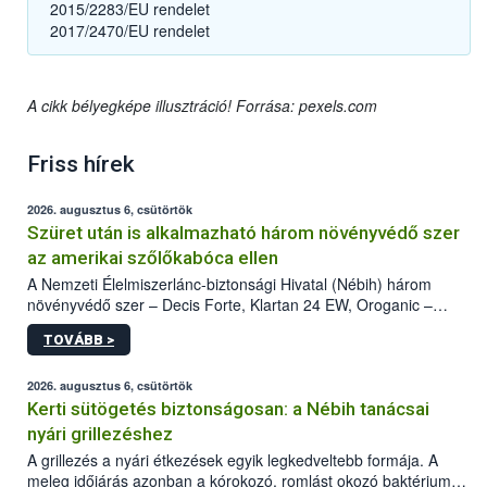
2015/2283/EU rendelet
2017/2470/EU rendelet
A cikk bélyegképe illusztráció! Forrása: pexels.com
Friss hírek
2026. augusztus 6, csütörtök
Szüret után is alkalmazható három növényvédő szer
az amerikai szőlőkabóca ellen
A Nemzeti Élelmiszerlánc-biztonsági Hivatal (Nébih) három
növényvédő szer – Decis Forte, Klartan 24 EW, Oroganic –
engedélyokiratát módosította, így azok a szüretet követően,
TOVÁBB >
egészen a vesszőérettség (BBCH 91) stádiumáig
felhasználhatóak a szőlőben. A kiterjesztések célja, hogy a korai
érésű szőlőkben is legyen lehetőség a károsító elleni további
2026. augusztus 6, csütörtök
védekezésre. Az Oroganic készítmény kis kiszerelésben kiskerti
Kerti sütögetés biztonságosan: a Nébih tanácsai
felhasználók számára is elérhető és ökológiai termesztésben is
nyári grillezéshez
engedélyezett.
A grillezés a nyári étkezések egyik legkedveltebb formája. A
meleg időjárás azonban a kórokozó, romlást okozó baktériumok