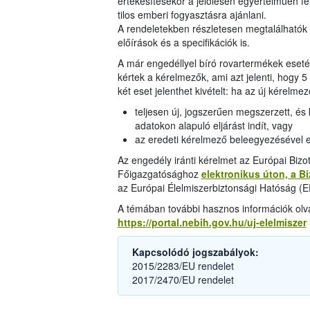
értékesítésekor a jelölésen egyértelműen fel
tilos emberi fogyasztásra ajánlani.
A rendeletekben részletesen megtalálhatók a
előírások és a specifikációk is.
A már engedéllyel bíró rovartermékek eset
kértek a kérelmezők, ami azt jelenti, hogy 5
két eset jelenthet kivételt: ha az új kérelmez
teljesen új, jogszerűen megszerzett, é
adatokon alapuló eljárást indít, vagy
az eredeti kérelmező beleegyezésével e
Az engedély iránti kérelmet az Európai Bizo
Főigazgatósághoz
elektronikus úton, a B
az Európai Élelmiszerbiztonsági Hatóság (
A témában további hasznos információk olva
https://portal.nebih.gov.hu/uj-elelmiszer
Kapcsolódó jogszabályok:
2015/2283/EU rendelet
2017/2470/EU rendelet