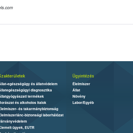
els.com
Szakterületek
Ügyintézés
Állat-egészségügy és állatvédelem
Élelmiszer
Állategészségügyi diagnosztika
Állat
Állatgyógyászati termékek
Növény
Borászat és alkoholos italok
Labor/Egyéb
Élelmiszer- és takarmánybiztonság
Élelmiszerlánc-biztonsági laborhálózat
Járványvédelem
Kiemelt ügyek, EUTR