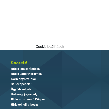
Cookie beállítások
Kapcsolat
Nébih Igazgatóságok
Nébih Laboratóriumok
Kormányhivatalok
Sajtókapcsolat
Ügyfélszolgálat
Hatósági jogsegély
Élelmiszermentő Központ
Hírlevél feliratkozás