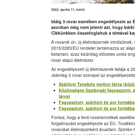
2022. április 11, hétfő
Idáig 3 rovar esetében engedélyezte az E
azonban még nem jelenti azt, hogy bárki
Cikkünkben összefoglaltuk a témával ka
A rovarok ún. új élelmiszernek minősülnek, 
2015/2283/EU rendelet tartalmazza az alapve
betartani, azaz kizárólag előzetes uniós e
rovar alapú élelmiszer.
Az engedélyezett új élelmiszerek listája a 2
Jelenleg 3 rovar szerepel az engedélyezette
Szárított Tenebrio molitor lárva (köz
Közönséges lisztbogár fagyasztott, sz
lárva)
Fagyasztott, szárított és por formáb
Fagyasztott, szárított és por formáb
Fontos, hogy a fenti rovartermékek esetében
forgalmazást engedélyezte az EU. Továbbra 
rovarokat élelmiszerként árusítani. Szintén