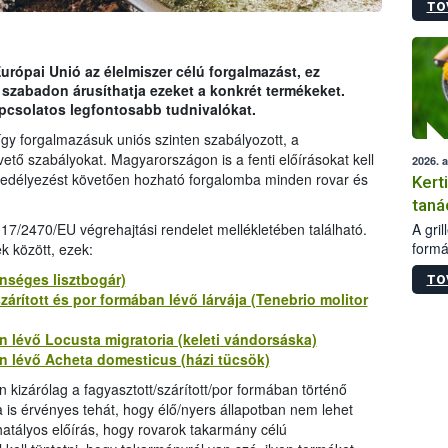
TO
módos
egész
felha
célja
urópai Unió az élelmiszer célú forgalmazást, ez
lehet
 szabadon árusíthatja ezeket a konkrét termékeket.
Az Or
pcsolatos legfontosabb tudnivalókat.
felha
így forgalmazásuk uniós szinten szabályozott, a
terme
tő szabályokat. Magyarországon is a fenti előírásokat kell
2026. 
ngedélyezést követően hozható forgalomba minden rovar és
Kert
taná
A gri
017/2470/EU végrehajtási rendelet mellékletében található.
formá
k között, ezek:
romlá
önséges lisztbogár)
TO
szapo
árított és por formában lévő lárvája (Tenebrio molitor
sütög
techni
an lévő Locusta migratoria (keleti vándorsáska)
alapa
an lévő Acheta domesticus (házi tücsök)
higié
hőkez
 kizárólag a fagyasztott/szárított/por formában történő
tárol
is érvényes tehát, hogy élő/nyers állapotban nem lehet
Hivat
 hatályos előírás, hogy rovarok takarmány célú
a biz