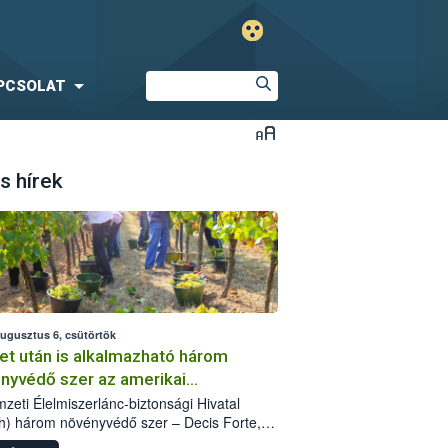
PCSOLAT
s hírek
augusztus 6, csütörtök
et után is alkalmazható három
nyvédő szer az amerikai
őkabóca ellen
zeti Élelmiszerlánc-biztonsági Hivatal
h) három növényvédő szer – Decis Forte,
an 24 EW, Oroganic – engedélyokiratát