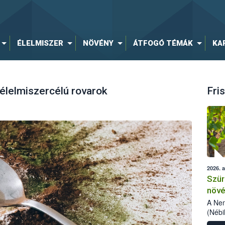
ÉLELMISZER
NÖVÉNY
ÁTFOGÓ TÉMÁK
KA
 élelmiszercélú rovarok
Fris
2026. 
Szür
növé
szől
A Nem
(Nébi
Klart