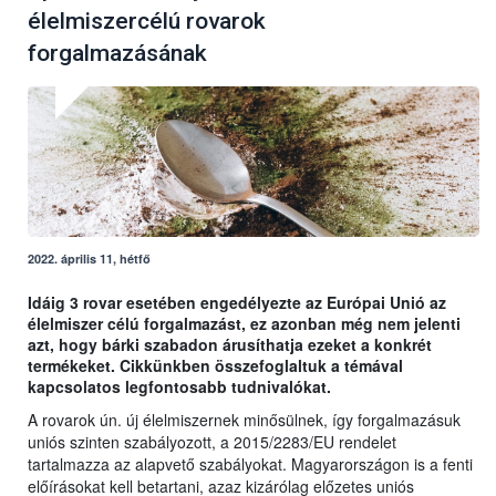
élelmiszercélú rovarok
forgalmazásának
2022. április 11, hétfő
Idáig 3 rovar esetében engedélyezte az Európai Unió az
élelmiszer célú forgalmazást, ez azonban még nem jelenti
azt, hogy bárki szabadon árusíthatja ezeket a konkrét
termékeket. Cikkünkben összefoglaltuk a témával
kapcsolatos legfontosabb tudnivalókat.
A rovarok ún. új élelmiszernek minősülnek, így forgalmazásuk
uniós szinten szabályozott, a 2015/2283/EU rendelet
tartalmazza az alapvető szabályokat. Magyarországon is a fenti
előírásokat kell betartani, azaz kizárólag előzetes uniós