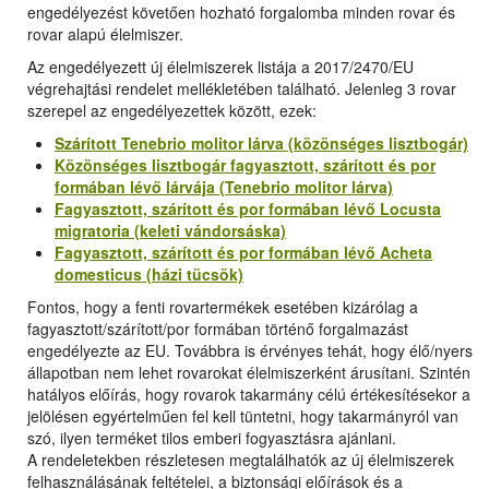
engedélyezést követően hozható forgalomba minden rovar és
rovar alapú élelmiszer.
Az engedélyezett új élelmiszerek listája a 2017/2470/EU
végrehajtási rendelet mellékletében található. Jelenleg 3 rovar
szerepel az engedélyezettek között, ezek:
Szárított Tenebrio molitor lárva (közönséges lisztbogár)
Közönséges lisztbogár fagyasztott, szárított és por
formában lévő lárvája (Tenebrio molitor lárva)
Fagyasztott, szárított és por formában lévő Locusta
migratoria (keleti vándorsáska)
Fagyasztott, szárított és por formában lévő Acheta
domesticus (házi tücsök)
Fontos, hogy a fenti rovartermékek esetében kizárólag a
fagyasztott/szárított/por formában történő forgalmazást
engedélyezte az EU. Továbbra is érvényes tehát, hogy élő/nyers
állapotban nem lehet rovarokat élelmiszerként árusítani. Szintén
hatályos előírás, hogy rovarok takarmány célú értékesítésekor a
jelölésen egyértelműen fel kell tüntetni, hogy takarmányról van
szó, ilyen terméket tilos emberi fogyasztásra ajánlani.
A rendeletekben részletesen megtalálhatók az új élelmiszerek
felhasználásának feltételei, a biztonsági előírások és a