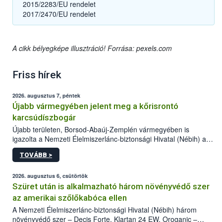
2015/2283/EU rendelet
2017/2470/EU rendelet
A cikk bélyegképe illusztráció! Forrása: pexels.com
Friss hírek
2026. augusztus 7, péntek
Újabb vármegyében jelent meg a kőrisrontó
karcsúdíszbogár
Újabb területen, Borsod-Abaúj-Zemplén vármegyében is
igazolta a Nemzeti Élelmiszerlánc-biztonsági Hivatal (Nébih) a
kőrisrontó karcsúdíszbogár (Agrilus planipennis) jelenlétét. A
TOVÁBB >
kártevőt nem csak színcsapdában találták meg, de már fertőzött
fában is azonosították. A növényvédelmi szakemberek folytatják
az intenzív felderítést, emellett az intézkedéseket a szlovák
2026. augusztus 6, csütörtök
hatósággal is összehangolják a terjedés megállítása érdekében.
Szüret után is alkalmazható három növényvédő szer
az amerikai szőlőkabóca ellen
A Nemzeti Élelmiszerlánc-biztonsági Hivatal (Nébih) három
növényvédő szer – Decis Forte, Klartan 24 EW, Oroganic –