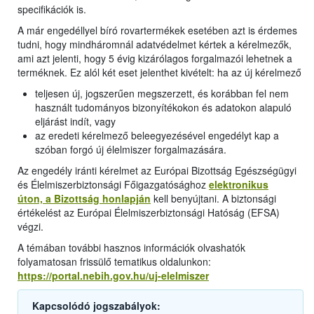
specifikációk is.
A már engedéllyel bíró rovartermékek esetében azt is érdemes
tudni, hogy mindháromnál adatvédelmet kértek a kérelmezők,
ami azt jelenti, hogy 5 évig kizárólagos forgalmazói lehetnek a
terméknek. Ez alól két eset jelenthet kivételt: ha az új kérelmező
teljesen új, jogszerűen megszerzett, és korábban fel nem
használt tudományos bizonyítékokon és adatokon alapuló
eljárást indít, vagy
az eredeti kérelmező beleegyezésével engedélyt kap a
szóban forgó új élelmiszer forgalmazására.
Az engedély iránti kérelmet az Európai Bizottság Egészségügyi
és Élelmiszerbiztonsági Főigazgatósághoz
elektronikus
úton, a Bizottság honlapján
kell benyújtani. A biztonsági
értékelést az Európai Élelmiszerbiztonsági Hatóság (EFSA)
végzi.
A témában további hasznos információk olvashatók
folyamatosan frissülő tematikus oldalunkon:
https://portal.nebih.gov.hu/uj-elelmiszer
Kapcsolódó jogszabályok: