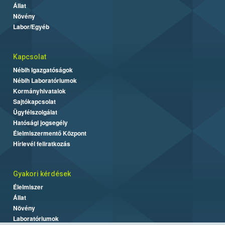
Állat
Növény
Labor/Egyéb
Kapcsolat
Nébih Igazgatóságok
Nébih Laboratóriumok
Kormányhivatalok
Sajtókapcsolat
Ügyfélszolgálat
Hatósági jogsegély
Élelmiszermentő Központ
Hírlevél feliratkozás
Gyakori kérdések
Élelmiszer
Állat
Növény
Laboratóriumok