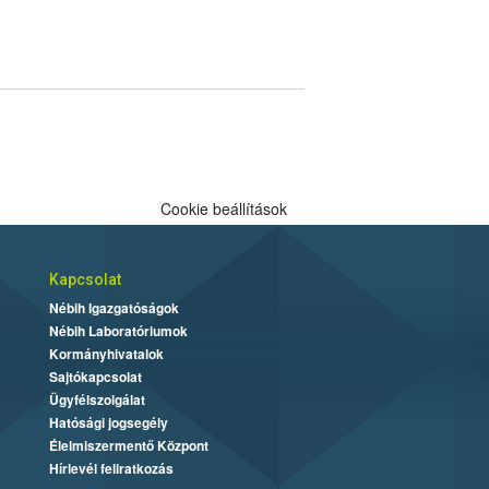
Cookie beállítások
Kapcsolat
Nébih Igazgatóságok
Nébih Laboratóriumok
Kormányhivatalok
Sajtókapcsolat
Ügyfélszolgálat
Hatósági jogsegély
Élelmiszermentő Központ
Hírlevél feliratkozás