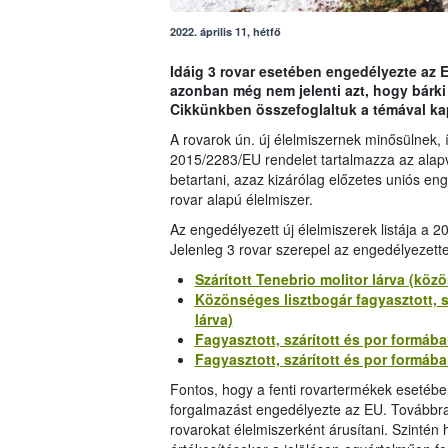
2022. április 11, hétfő
Idáig 3 rovar esetében engedélyezte az E
azonban még nem jelenti azt, hogy bárki
Cikkünkben összefoglaltuk a témával ka
A rovarok ún. új élelmiszernek minősülnek, 
2015/2283/EU rendelet tartalmazza az alapve
betartani, azaz kizárólag előzetes uniós e
rovar alapú élelmiszer.
Az engedélyezett új élelmiszerek listája a 2
Jelenleg 3 rovar szerepel az engedélyezette
Szárított Tenebrio molitor lárva (köz
Közönséges lisztbogár fagyasztott, sz
lárva)
Fagyasztott, szárított és por formáb
Fagyasztott, szárított és por formáb
Fontos, hogy a fenti rovartermékek esetében
forgalmazást engedélyezte az EU. Továbbra 
rovarokat élelmiszerként árusítani. Szintén