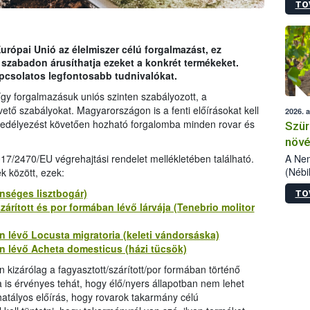
TO
kőris
jelen
talál
azono
urópai Unió az élelmiszer célú forgalmazást, ez
folyta
 szabadon árusíthatja ezeket a konkrét termékeket.
intéz
pcsolatos legfontosabb tudnivalókat.
össze
így forgalmazásuk uniós szinten szabályozott, a
érdek
tő szabályokat. Magyarországon is a fenti előírásokat kell
2026. 
ngedélyezést követően hozható forgalomba minden rovar és
Szür
növé
szől
A Nem
017/2470/EU végrehajtási rendelet mellékletében található.
(Nébi
k között, ezek:
Klart
önséges lisztbogár)
TO
módos
árított és por formában lévő lárvája (Tenebrio molitor
egész
felha
an lévő Locusta migratoria (keleti vándorsáska)
célja
an lévő Acheta domesticus (házi tücsök)
lehet
Az Or
 kizárólag a fagyasztott/szárított/por formában történő
felha
is érvényes tehát, hogy élő/nyers állapotban nem lehet
terme
 hatályos előírás, hogy rovarok takarmány célú