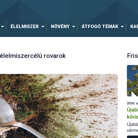
ÉLELMISZER
NÖVÉNY
ÁTFOGÓ TÉMÁK
KA
 élelmiszercélú rovarok
Fris
2026. 
Újab
kőri
Újabb
várme
Élelm