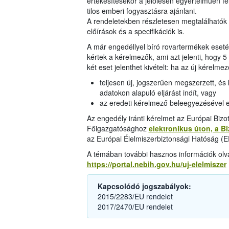
értékesítésekor a jelölésen egyértelműen fel
tilos emberi fogyasztásra ajánlani.
A rendeletekben részletesen megtalálhatók a
előírások és a specifikációk is.
A már engedéllyel bíró rovartermékek eset
kértek a kérelmezők, ami azt jelenti, hogy 5
két eset jelenthet kivételt: ha az új kérelmez
teljesen új, jogszerűen megszerzett, é
adatokon alapuló eljárást indít, vagy
az eredeti kérelmező beleegyezésével e
Az engedély iránti kérelmet az Európai Bizo
Főigazgatósághoz
elektronikus úton, a B
az Európai Élelmiszerbiztonsági Hatóság (
A témában további hasznos információk olva
https://portal.nebih.gov.hu/uj-elelmiszer
Kapcsolódó jogszabályok:
2015/2283/EU rendelet
2017/2470/EU rendelet