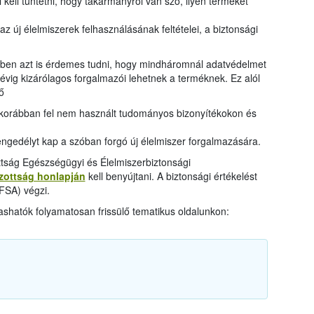
 kell tüntetni, hogy takarmányról van szó, ilyen terméket
z új élelmiszerek felhasználásának feltételei, a biztonsági
ében azt is érdemes tudni, hogy mindháromnál adatvédelmet
 évig kizárólagos forgalmazói lehetnek a terméknek. Ez alól
ő
s korábban fel nem használt tudományos bizonyítékokon és
ngedélyt kap a szóban forgó új élelmiszer forgalmazására.
ttság Egészségügyi és Élelmiszerbiztonsági
izottság honlapján
kell benyújtani. A biztonsági értékelést
EFSA) végzi.
shatók folyamatosan frissülő tematikus oldalunkon: