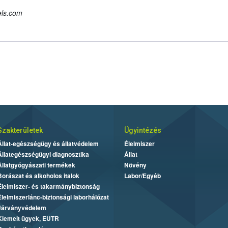
els.com
Szakterületek
Ügyintézés
Állat-egészségügy és állatvédelem
Élelmiszer
Állategészségügyi diagnosztika
Állat
Állatgyógyászati termékek
Növény
Borászat és alkoholos italok
Labor/Egyéb
Élelmiszer- és takarmánybiztonság
Élelmiszerlánc-biztonsági laborhálózat
Járványvédelem
Kiemelt ügyek, EUTR