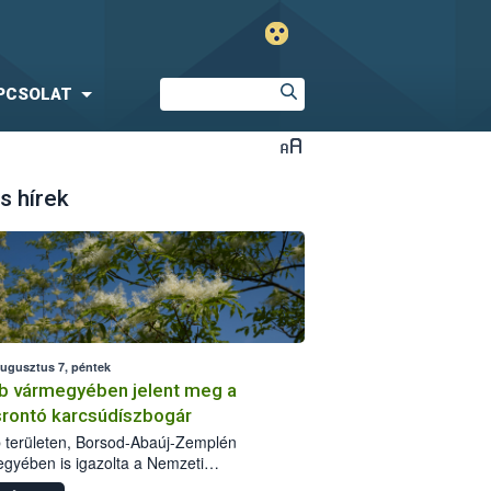
PCSOLAT
s hírek
augusztus 7, péntek
b vármegyében jelent meg a
srontó karcsúdíszbogár
 területen, Borsod-Abaúj-Zemplén
gyében is igazolta a Nemzeti
iszerlánc-biztonsági Hivatal (Nébih) a