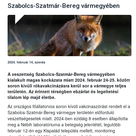
Szabolcs-Szatmár-Bereg vármegyében
2024. február 14, szerda
A veszettség Szabolcs-Szatmár-Bereg vármegyében
kialakult magas kockázata miatt 2024. február 24-25. között
soron kívüli rókavakcinázásra kerül sor a vármegye teljes
területén. Az érintett térségben ebzárlat és legeltetési
tilalom lép majd életbe.
Az országos főállatorvos soron kívüli vakcinaszórást rendelt el a
Szabolcs-Szatmár-Bereg vármegye területén előforduló
veszettségesetek miatt. 2024-ben ezidáig 8 esetben állapította
meg a Nébih laboratóriuma a betegség jelenlétét, legutóbb
február 12-én egy Kispalád település mellett, monitoring