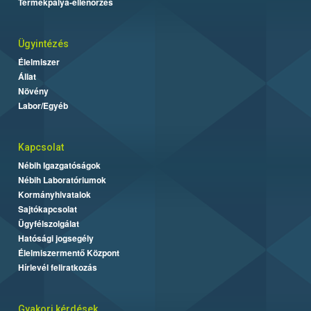
Termékpálya-ellenőrzés
Ügyintézés
Élelmiszer
Állat
Növény
Labor/Egyéb
Kapcsolat
Nébih Igazgatóságok
Nébih Laboratóriumok
Kormányhivatalok
Sajtókapcsolat
Ügyfélszolgálat
Hatósági jogsegély
Élelmiszermentő Központ
Hírlevél feliratkozás
Gyakori kérdések