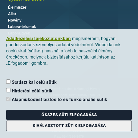
Élelmiszer
Állat
Növény
Laboratóriumok
Labor/Egyéb
Adatkezelési tájékoztatónkban
megismerheti, hogyan
gondoskodunk személyes adatai védelméről. Weboldalunk
cookie-kat (sütiket) használ a jobb felhasználói élmény
érdekében, melynek biztosításához kérjük, kattintson az
„Elfogadom” gombra.
Statisztikai célú sütik
Nemzeti Élelmiszerlánc-biztonsági Hivatal
Hirdetési célú sütik
Cím: 1024 Budapest, Keleti Károly utca. 24.
Alapműködést biztosító és funkcionális sütik
Levelezési cím: 1525 Budapest. Pf. 30.
ÖSSZES SÜTI ELFOGADÁSA
E-mail:
ugyfelszolgalat@nebih.gov.hu
Zöld szám: 06-80/263-244
KIVÁLASZTOTT SÜTIK ELFOGADÁSA
Telefon: 06-1/ 336-9000
Fax: 06-1/336-9479