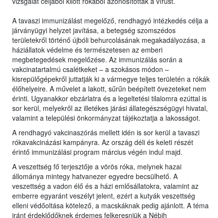
vizsgálat céljából kilőtt rókából azonosították a vírust.
A tavaszi immunizálást megelőző, rendhagyó intézkedés célja a
járványügyi helyzet javítása, a betegség szomszédos
területekről történő újbóli behurcolásának megakadályozása, a
háziállatok védelme és természetesen az emberi
megbetegedések megelőzése. Az immunizálás során a
vakcinatartalmú csalétkeket – a szokásos módon –
kisrepülőgépekről juttatják ki a vármegye teljes területén a rókák
élőhelyeire. A művelet a lakott, sűrűn beépített övezeteket nem
érinti. Ugyanakkor ebzárlatra és a legeltetési tilalomra ezúttal is
sor kerül, melyekről az illetékes járási állategészségügyi hivatal,
valamint a települési önkormányzat tájékoztatja a lakosságot.
A rendhagyó vakcinaszórás mellett idén is sor kerül a tavaszi
rókavakcinázási kampányra. Az ország déli és keleti részét
érintő immunizálási program március végén indul majd.
A veszettség fő terjesztője a vörös róka, melynek hazai
állománya mintegy hatvanezer egyedre becsülhető. A
veszettség a vadon élő és a házi emlősállatokra, valamint az
emberre egyaránt veszélyt jelent, ezért a kutyák veszettség
elleni védőoltása kötelező, a macskáknak pedig ajánlott. A téma
iránt érdeklődőknek érdemes felkeresniük a Nébih