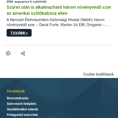
az intenzív felderítést, emellett az intézkedéseket a szlovák
2026. augusztus 6, csütörtök
hatósággal is összehangolják a terjedés megállítása érdekében.
Szüret után is alkalmazható három növényvédő szer
az amerikai szőlőkabóca ellen
A Nemzeti Élelmiszerlánc-biztonsági Hivatal (Nébih) három
növényvédő szer – Decis Forte, Klartan 24 EW, Oroganic –
engedélyokiratát módosította, így azok a szüretet követően,
TOVÁBB >
egészen a vesszőérettség (BBCH 91) stádiumáig
felhasználhatóak a szőlőben. A kiterjesztések célja, hogy a korai
érésű szőlőkben is legyen lehetőség a károsító elleni további
védekezésre. Az Oroganic készítmény kis kiszerelésben kiskerti
felhasználók számára is elérhető és ökológiai termesztésben is
engedélyezett.
Cookie beállítások
Hivatalunk
Bemutatkozás
Szervezeti felépítés
Gazdálkodási adatok
Felügyeleti szervünk