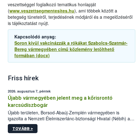
veszettséggel foglalkozó tematikus honlapját
(
www.veszettsegmentesites.hu
), ami többek között a
betegség tüneteiről, terjedésének módjáról és a megelőzéséről
is tájékoztatást nyújt.
Kapcsolódó anyag:
Soron kívül vakcinázzák a rókákat Szabolcs-Szatmár-
Bereg vármegyében című közlemény letölthető
formában (docx)
Friss hírek
2026. augusztus 7, péntek
Újabb vármegyében jelent meg a kőrisrontó
karcsúdíszbogár
Újabb területen, Borsod-Abaúj-Zemplén vármegyében is
igazolta a Nemzeti Élelmiszerlánc-biztonsági Hivatal (Nébih) a
kőrisrontó karcsúdíszbogár (Agrilus planipennis) jelenlétét. A
TOVÁBB >
kártevőt nem csak színcsapdában találták meg, de már fertőzött
fában is azonosították. A növényvédelmi szakemberek folytatják