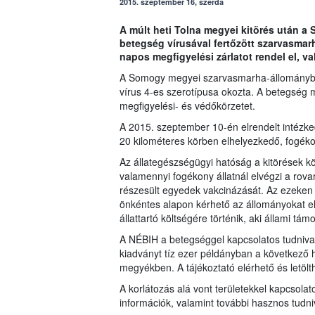
2015. szeptember 16, szerda
A múlt heti Tolna megyei kitörés után a
betegség vírusával fertőzött szarvasmarh
napos megfigyelési zárlatot rendel el, v
A Somogy megyei szarvasmarha-állományban eg
vírus 4-es szerotípusa okozta. A betegség 
megfigyelési- és védőkörzetet.
A 2015. szeptember 10-én elrendelt intézked
20 kilométeres körben elhelyezkedő, fogékony
Az állategészségügyi hatóság a kitörések k
valamennyi fogékony állatnál elvégzi a rova
részesült egyedek vakcinázását. Az ezeken
önkéntes alapon kérhető az állományokat ell
állattartó költségére történik, aki állami tám
A NÉBIH a betegséggel kapcsolatos tudnivaló
kiadványt tíz ezer példányban a következő het
megyékben. A tájékoztató elérhető és letölthe
A korlátozás alá vont területekkel kapcsolat
információk, valamint további hasznos tudn