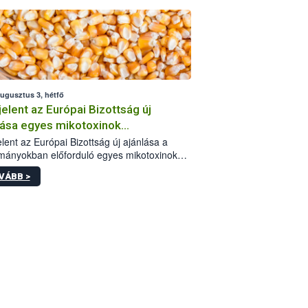
augusztus 3, hétfő
elent az Európai Bizottság új
lása egyes mikotoxinok
rmányokban való jelenlétéről
lent az Európai Bizottság új ajánlása a
mányokban előforduló egyes mikotoxinokkal
olatban. A dokumentum 2027-től új
VÁBB >
értékek alkalmazását írja elő, és a jelenleg
yos uniós ajánlások helyébe lép.