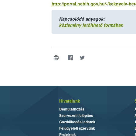
http://portal.nebih.gov.hu/-/keknyelv-b
Kapcsolódó anyagok:
közlemény letölthető formában
Hivatalunk
Bemutatkozás
Szervezeti felépítés
Gazdálkodási adatok
Felügyeleti szervünk
Projektek