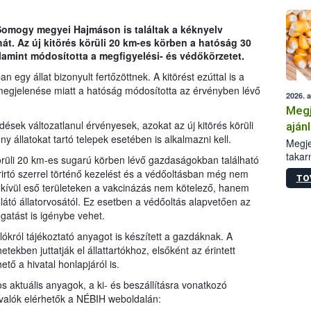
 Somogy megyei Hajmáson is találtak a kéknyelv
át. Az új kitörés körüli 20 km-es körben a hatóság 30
alamint módosította a megfigyelési- és védőkörzetet.
y állat bizonyult fertőzöttnek. A kitörést ezúttal is a
megjelenése miatt a hatóság módosította az érvényben lévő
2026. 
Megj
ések változatlanul érvényesek, azokat az új kitörés körüli
aján
 állatokat tartó telepek esetében is alkalmazni kell.
taka
Megje
takar
örüli 20 km-es sugarú körben lévő gazdaságokban található
kapcs
rirtó szerrel történő kezelést és a védőoltásban még nem
TO
irány
 kívül eső területeken a vakcinázás nem kötelező, hanem
hatál
átó állatorvosától. Ez esetben a védőoltás alapvetően az
ogatást is igénybe vehet.
król tájékoztató anyagot is készített a gazdáknak. A
ekben juttatják el állattartókhoz, elsőként az érintett
tő a hivatal honlapjáról is.
os aktuális anyagok, a ki- és beszállításra vonatkozó
ivalók elérhetők a NÉBIH weboldalán: