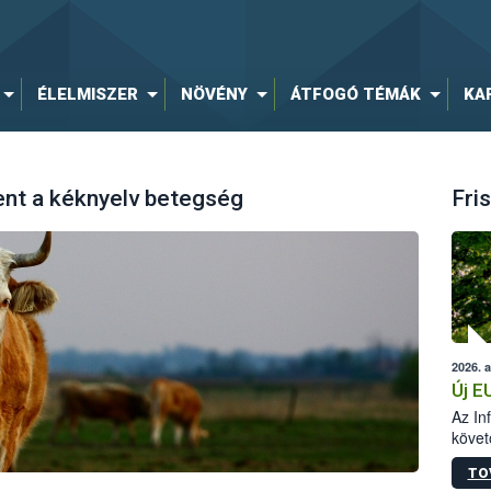
ÉLELMISZER
NÖVÉNY
ÁTFOGÓ TÉMÁK
KA
nt a kéknyelv betegség
Fris
2026. 
Új E
Az In
követ
szere
TO