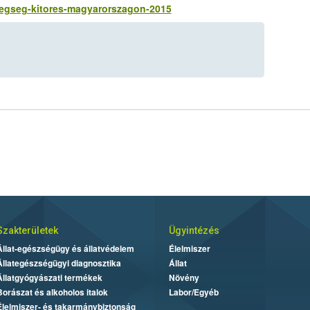
etegseg-kitores-magyarorszagon-2015
Szakterületek
Ügyintézés
Állat-egészségügy és állatvédelem
Élelmiszer
Állategészségügyi diagnosztika
Állat
Állatgyógyászati termékek
Növény
Borászat és alkoholos italok
Labor/Egyéb
Élelmiszer- és takarmánybiztonság