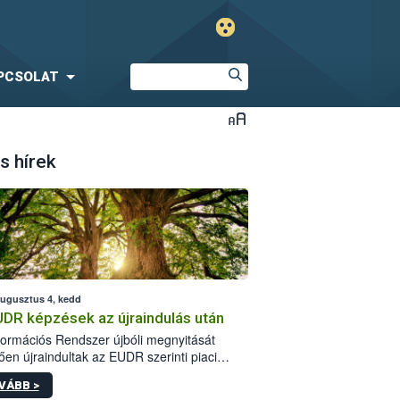
PCSOLAT
s hírek
augusztus 4, kedd
UDR képzések az újraindulás után
formációs Rendszer újbóli megnyitását
ően újraindultak az EUDR szerinti piaci
plőknek szóló online képzések.
VÁBB >