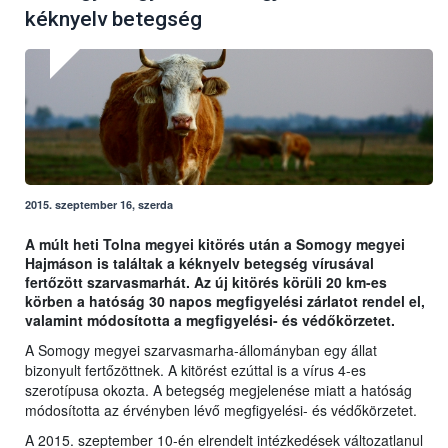
kéknyelv betegség
2015. szeptember 16, szerda
A múlt heti Tolna megyei kitörés után a Somogy megyei
Hajmáson is találtak a kéknyelv betegség vírusával
fertőzött szarvasmarhát. Az új kitörés körüli 20 km-es
körben a hatóság 30 napos megfigyelési zárlatot rendel el,
valamint módosította a megfigyelési- és védőkörzetet.
A Somogy megyei szarvasmarha-állományban egy állat
bizonyult fertőzöttnek. A kitörést ezúttal is a vírus 4-es
szerotípusa okozta. A betegség megjelenése miatt a hatóság
módosította az érvényben lévő megfigyelési- és védőkörzetet.
A 2015. szeptember 10-én elrendelt intézkedések változatlanul