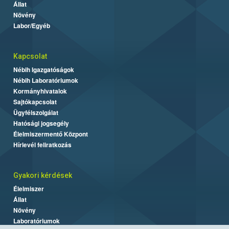
Állat
Növény
Labor/Egyéb
Kapcsolat
Nébih Igazgatóságok
Nébih Laboratóriumok
Kormányhivatalok
Sajtókapcsolat
Ügyfélszolgálat
Hatósági jogsegély
Élelmiszermentő Központ
Hírlevél feliratkozás
Gyakori kérdések
Élelmiszer
Állat
Növény
Laboratóriumok