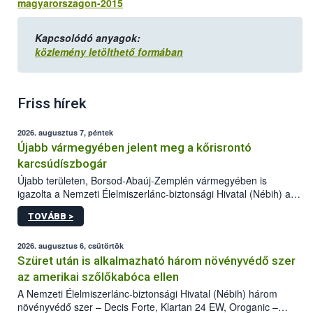
magyarorszagon-2015
Kapcsolódó anyagok:
közlemény letölthető formában
Friss hírek
2026. augusztus 7, péntek
Újabb vármegyében jelent meg a kőrisrontó
karcsúdíszbogár
Újabb területen, Borsod-Abaúj-Zemplén vármegyében is
igazolta a Nemzeti Élelmiszerlánc-biztonsági Hivatal (Nébih) a
kőrisrontó karcsúdíszbogár (Agrilus planipennis) jelenlétét. A
TOVÁBB >
kártevőt nem csak színcsapdában találták meg, de már fertőzött
fában is azonosították. A növényvédelmi szakemberek folytatják
az intenzív felderítést, emellett az intézkedéseket a szlovák
2026. augusztus 6, csütörtök
hatósággal is összehangolják a terjedés megállítása érdekében.
Szüret után is alkalmazható három növényvédő szer
az amerikai szőlőkabóca ellen
A Nemzeti Élelmiszerlánc-biztonsági Hivatal (Nébih) három
növényvédő szer – Decis Forte, Klartan 24 EW, Oroganic –