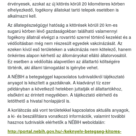
érvényesek, azokat az új kitörés körüli 20 kilométeres körben
elhelyezkedő, fogékony állatokat tartó telepek esetében is
alkalmazni kell.
Az állategészségügyi hatóság a kitörések körüli 20 km-es
sugarú körben lévő gazdaságokban található valamennyi
fogékony állatnál elvégzi a rovarirtó szerrel történő kezelést és a
védőoltásban még nem részesült egyedek vakcinázását. Az
ezeken kívül eső területeken a vakcinázás nem kötelező, hanem
önkéntes alapon kérhető az állományokat ellátó állatorvosától.
Ez esetben a védőoltás alapvetően az állattartó költségére
történik, aki állami támogatást is igénybe vehet.
A NÉBIH a betegséggel kapcsolatos tudnivalókról tájékoztató
anyagot is készített a gazdáknak. A kiadványt tíz ezer
példányban a következő hetekben juttatják el állattartókhoz,
elsőként az érintett megyékben. A tájékoztató elérhető és
letölthető a hivatal honlapjáról is.
A korlátozás alá vont területekkel kapcsolatos aktuális anyagok,
a ki- és beszállításra vonatkozó információk, valamint további
hasznos tudnivalók elérhetők a NÉBIH weboldalán:
http://portal.nebih.gov.hu/-/keknyelv-betegseg-kitores-