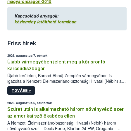
magyarorszagon-2015
Kapcsolódó anyagok:
közlemény letölthető formában
Friss hírek
2026. augusztus 7, péntek
Újabb vármegyében jelent meg a kőrisrontó
karcsúdíszbogár
Újabb területen, Borsod-Abaúj-Zemplén vármegyében is
igazolta a Nemzeti Élelmiszerlánc-biztonsági Hivatal (Nébih) a
kőrisrontó karcsúdíszbogár (Agrilus planipennis) jelenlétét. A
TOVÁBB >
kártevőt nem csak színcsapdában találták meg, de már fertőzött
fában is azonosították. A növényvédelmi szakemberek folytatják
az intenzív felderítést, emellett az intézkedéseket a szlovák
2026. augusztus 6, csütörtök
hatósággal is összehangolják a terjedés megállítása érdekében.
Szüret után is alkalmazható három növényvédő szer
az amerikai szőlőkabóca ellen
A Nemzeti Élelmiszerlánc-biztonsági Hivatal (Nébih) három
növényvédő szer – Decis Forte, Klartan 24 EW, Oroganic –