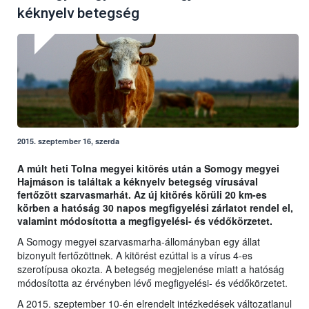
kéknyelv betegség
2015. szeptember 16, szerda
A múlt heti Tolna megyei kitörés után a Somogy megyei
Hajmáson is találtak a kéknyelv betegség vírusával
fertőzött szarvasmarhát. Az új kitörés körüli 20 km-es
körben a hatóság 30 napos megfigyelési zárlatot rendel el,
valamint módosította a megfigyelési- és védőkörzetet.
A Somogy megyei szarvasmarha-állományban egy állat
bizonyult fertőzöttnek. A kitörést ezúttal is a vírus 4-es
szerotípusa okozta. A betegség megjelenése miatt a hatóság
módosította az érvényben lévő megfigyelési- és védőkörzetet.
A 2015. szeptember 10-én elrendelt intézkedések változatlanul