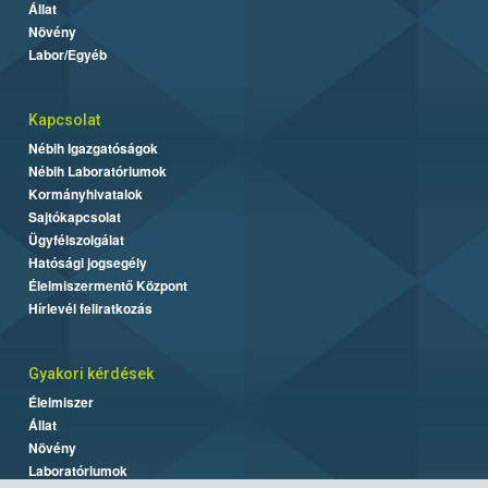
Állat
Növény
Labor/Egyéb
Kapcsolat
Nébih Igazgatóságok
Nébih Laboratóriumok
Kormányhivatalok
Sajtókapcsolat
Ügyfélszolgálat
Hatósági jogsegély
Élelmiszermentő Központ
Hírlevél feliratkozás
Gyakori kérdések
Élelmiszer
Állat
Növény
Laboratóriumok