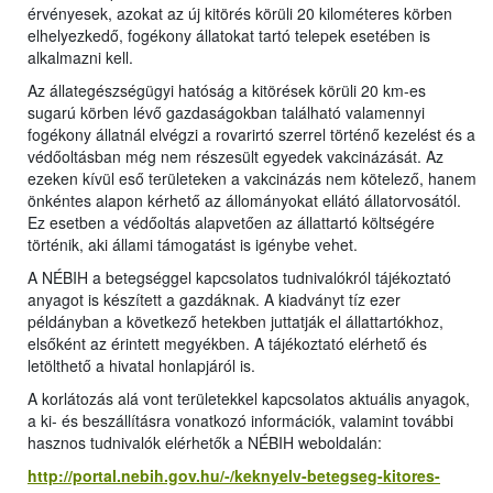
érvényesek, azokat az új kitörés körüli 20 kilométeres körben
elhelyezkedő, fogékony állatokat tartó telepek esetében is
alkalmazni kell.
Az állategészségügyi hatóság a kitörések körüli 20 km-es
sugarú körben lévő gazdaságokban található valamennyi
fogékony állatnál elvégzi a rovarirtó szerrel történő kezelést és a
védőoltásban még nem részesült egyedek vakcinázását. Az
ezeken kívül eső területeken a vakcinázás nem kötelező, hanem
önkéntes alapon kérhető az állományokat ellátó állatorvosától.
Ez esetben a védőoltás alapvetően az állattartó költségére
történik, aki állami támogatást is igénybe vehet.
A NÉBIH a betegséggel kapcsolatos tudnivalókról tájékoztató
anyagot is készített a gazdáknak. A kiadványt tíz ezer
példányban a következő hetekben juttatják el állattartókhoz,
elsőként az érintett megyékben. A tájékoztató elérhető és
letölthető a hivatal honlapjáról is.
A korlátozás alá vont területekkel kapcsolatos aktuális anyagok,
a ki- és beszállításra vonatkozó információk, valamint további
hasznos tudnivalók elérhetők a NÉBIH weboldalán:
http://portal.nebih.gov.hu/-/keknyelv-betegseg-kitores-