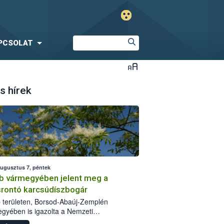
PCSOLAT
s hírek
augusztus 7, péntek
b vármegyében jelent meg a
srontó karcsúdíszbogár
 területen, Borsod-Abaúj-Zemplén
gyében is igazolta a Nemzeti
iszerlánc-biztonsági Hivatal (Nébih) a