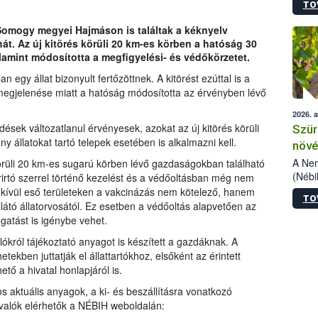
TO
kőris
jelen
 Somogy megyei Hajmáson is találtak a kéknyelv
talál
át. Az új kitörés körüli 20 km-es körben a hatóság 30
azono
alamint módosította a megfigyelési- és védőkörzetet.
folyta
intéz
y állat bizonyult fertőzöttnek. A kitörést ezúttal is a
össze
megjelenése miatt a hatóság módosította az érvényben lévő
érdek
2026. 
ések változatlanul érvényesek, azokat az új kitörés körüli
Szür
 állatokat tartó telepek esetében is alkalmazni kell.
növé
szől
A Nem
örüli 20 km-es sugarú körben lévő gazdaságokban található
(Nébi
rirtó szerrel történő kezelést és a védőoltásban még nem
Klart
 kívül eső területeken a vakcinázás nem kötelező, hanem
TO
módos
átó állatorvosától. Ez esetben a védőoltás alapvetően az
egész
ogatást is igénybe vehet.
felha
król tájékoztató anyagot is készített a gazdáknak. A
célja
ekben juttatják el állattartókhoz, elsőként az érintett
lehet
tő a hivatal honlapjáról is.
Az Or
felha
os aktuális anyagok, a ki- és beszállításra vonatkozó
terme
ivalók elérhetők a NÉBIH weboldalán: