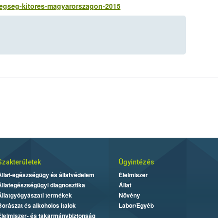
etegseg-kitores-magyarorszagon-2015
Szakterületek
Ügyintézés
Állat-egészségügy és állatvédelem
Élelmiszer
Állategészségügyi diagnosztika
Állat
Állatgyógyászati termékek
Növény
Borászat és alkoholos italok
Labor/Egyéb
Élelmiszer- és takarmánybiztonság