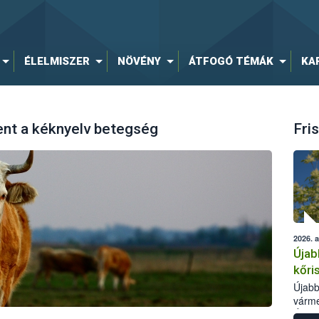
ÉLELMISZER
NÖVÉNY
ÁTFOGÓ TÉMÁK
KA
nt a kéknyelv betegség
Fris
2026. 
Újab
kőri
Újabb
várme
Élelm