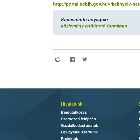
http://portal.nebih.gov.hu/-/keknyelv-b
Kapcsolódó anyagok:
közlemény letölthető formában
Hivatalunk
Bemutatkozás
Szervezeti felépítés
Gazdálkodási adatok
Felügyeleti szervünk
Projektek