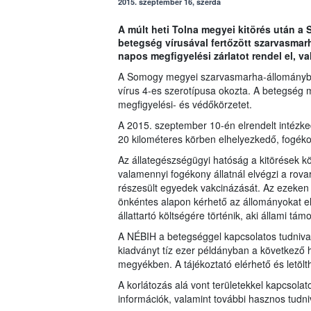
2015. szeptember 16, szerda
A múlt heti Tolna megyei kitörés után a
betegség vírusával fertőzött szarvasmarh
napos megfigyelési zárlatot rendel el, v
A Somogy megyei szarvasmarha-állományban eg
vírus 4-es szerotípusa okozta. A betegség 
megfigyelési- és védőkörzetet.
A 2015. szeptember 10-én elrendelt intézked
20 kilométeres körben elhelyezkedő, fogékony
Az állategészségügyi hatóság a kitörések k
valamennyi fogékony állatnál elvégzi a rova
részesült egyedek vakcinázását. Az ezeken
önkéntes alapon kérhető az állományokat ell
állattartó költségére történik, aki állami tám
A NÉBIH a betegséggel kapcsolatos tudnivaló
kiadványt tíz ezer példányban a következő het
megyékben. A tájékoztató elérhető és letölthe
A korlátozás alá vont területekkel kapcsolat
információk, valamint további hasznos tudn