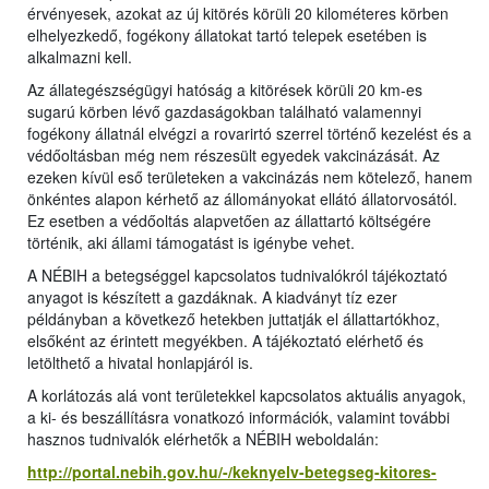
érvényesek, azokat az új kitörés körüli 20 kilométeres körben
elhelyezkedő, fogékony állatokat tartó telepek esetében is
alkalmazni kell.
Az állategészségügyi hatóság a kitörések körüli 20 km-es
sugarú körben lévő gazdaságokban található valamennyi
fogékony állatnál elvégzi a rovarirtó szerrel történő kezelést és a
védőoltásban még nem részesült egyedek vakcinázását. Az
ezeken kívül eső területeken a vakcinázás nem kötelező, hanem
önkéntes alapon kérhető az állományokat ellátó állatorvosától.
Ez esetben a védőoltás alapvetően az állattartó költségére
történik, aki állami támogatást is igénybe vehet.
A NÉBIH a betegséggel kapcsolatos tudnivalókról tájékoztató
anyagot is készített a gazdáknak. A kiadványt tíz ezer
példányban a következő hetekben juttatják el állattartókhoz,
elsőként az érintett megyékben. A tájékoztató elérhető és
letölthető a hivatal honlapjáról is.
A korlátozás alá vont területekkel kapcsolatos aktuális anyagok,
a ki- és beszállításra vonatkozó információk, valamint további
hasznos tudnivalók elérhetők a NÉBIH weboldalán:
http://portal.nebih.gov.hu/-/keknyelv-betegseg-kitores-