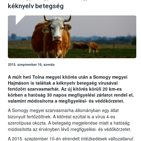
kéknyelv betegség
2015. szeptember 16, szerda
A múlt heti Tolna megyei kitörés után a Somogy megyei
Hajmáson is találtak a kéknyelv betegség vírusával
fertőzött szarvasmarhát. Az új kitörés körüli 20 km-es
körben a hatóság 30 napos megfigyelési zárlatot rendel el,
valamint módosította a megfigyelési- és védőkörzetet.
A Somogy megyei szarvasmarha-állományban egy állat
bizonyult fertőzöttnek. A kitörést ezúttal is a vírus 4-es
szerotípusa okozta. A betegség megjelenése miatt a hatóság
módosította az érvényben lévő megfigyelési- és védőkörzetet.
A 2015. szeptember 10-én elrendelt intézkedések változatlanul