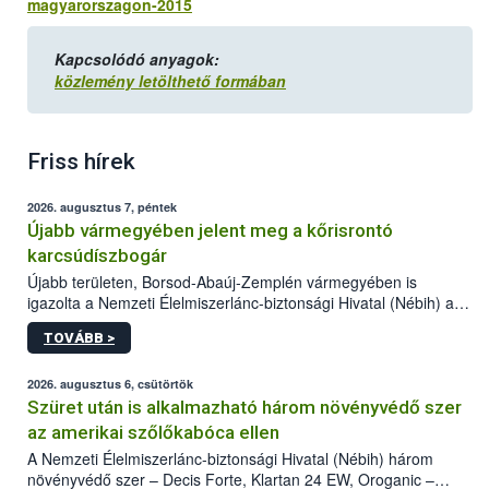
magyarorszagon-2015
Kapcsolódó anyagok:
közlemény letölthető formában
Friss hírek
2026. augusztus 7, péntek
Újabb vármegyében jelent meg a kőrisrontó
karcsúdíszbogár
Újabb területen, Borsod-Abaúj-Zemplén vármegyében is
igazolta a Nemzeti Élelmiszerlánc-biztonsági Hivatal (Nébih) a
kőrisrontó karcsúdíszbogár (Agrilus planipennis) jelenlétét. A
TOVÁBB >
kártevőt nem csak színcsapdában találták meg, de már fertőzött
fában is azonosították. A növényvédelmi szakemberek folytatják
az intenzív felderítést, emellett az intézkedéseket a szlovák
2026. augusztus 6, csütörtök
hatósággal is összehangolják a terjedés megállítása érdekében.
Szüret után is alkalmazható három növényvédő szer
az amerikai szőlőkabóca ellen
A Nemzeti Élelmiszerlánc-biztonsági Hivatal (Nébih) három
növényvédő szer – Decis Forte, Klartan 24 EW, Oroganic –