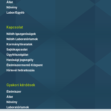
Állat
Növény
Labor/Egyéb
Kapcsolat
Nébih Igazgatóságok
Nébih Laboratóriumok
Kormányhivatalok
Sajtókapcsolat
Ügyfélszolgálat
Hatósági jogsegély
Élelmiszermentő Központ
Hírlevél feliratkozás
Gyakori kérdések
Élelmiszer
Állat
Növény
Laboratóriumok