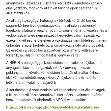
érvényesek, azokat az új kitörés körüli 20 kilométeres körben
elhelyezkedő, fogékony állatokat tartó telepek esetében is
alkalmazni kell.
Az állategészségügyi hatóság a kitörések körüli 20 km-es
sugarú körben lévő gazdaságokban található valamennyi
fogékony állatnál elvégzi a rovarirtó szerrel történő kezelést és a
védőoltásban még nem részesült egyedek vakcinázását. Az
ezeken kívül eső területeken a vakcinázás nem kötelező, hanem
önkéntes alapon kérhető az állományokat ellátó állatorvosától.
Ez esetben a védőoltás alapvetően az állattartó költségére
történik, aki állami támogatást is igénybe vehet.
A NÉBIH a betegséggel kapcsolatos tudnivalókról tájékoztató
anyagot is készített a gazdáknak. A kiadványt tíz ezer
példányban a következő hetekben juttatják el állattartókhoz,
elsőként az érintett megyékben. A tájékoztató elérhető és
letölthető a hivatal honlapjáról is.
A korlátozás alá vont területekkel kapcsolatos aktuális anyagok,
a ki- és beszállításra vonatkozó információk, valamint további
hasznos tudnivalók elérhetők a NÉBIH weboldalán:
http://portal.nebih.gov.hu/-/keknyelv-betegseg-kitores-