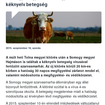
kéknyelv betegség
2015. szeptember 16, szerda
A múlt heti Tolna megyei kitörés után a Somogy megyei
Hajmáson is találtak a kéknyelv betegség vírusával
fertőzött szarvasmarhát. Az új kitörés körüli 20 km-es
körben a hatóság 30 napos megfigyelési zárlatot rendel el,
valamint módosította a megfigyelési- és védőkörzetet.
A Somogy megyei szarvasmarha-állományban egy állat
bizonyult fertőzöttnek. A kitörést ezúttal is a vírus 4-es
szerotípusa okozta. A betegség megjelenése miatt a hatóság
módosította az érvényben lévő megfigyelési- és védőkörzetet.
A 2015. szeptember 10-én elrendelt intézkedések változatlanul