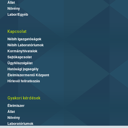
Állat
Növény
Labor/Egyéb
Kapcsolat
Nébih Igazgatóságok
Nébih Laboratóriumok
Kormányhivatalok
Sajtókapcsolat
Ügyfélszolgálat
Hatósági jogsegély
Élelmiszermentő Központ
Hírlevél feliratkozás
Gyakori kérdések
Élelmiszer
Állat
Növény
Laboratóriumok