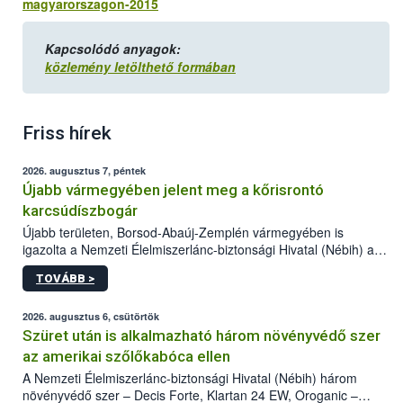
magyarorszagon-2015
Kapcsolódó anyagok:
közlemény letölthető formában
Friss hírek
2026. augusztus 7, péntek
Újabb vármegyében jelent meg a kőrisrontó
karcsúdíszbogár
Újabb területen, Borsod-Abaúj-Zemplén vármegyében is
igazolta a Nemzeti Élelmiszerlánc-biztonsági Hivatal (Nébih) a
kőrisrontó karcsúdíszbogár (Agrilus planipennis) jelenlétét. A
TOVÁBB >
kártevőt nem csak színcsapdában találták meg, de már fertőzött
fában is azonosították. A növényvédelmi szakemberek folytatják
az intenzív felderítést, emellett az intézkedéseket a szlovák
2026. augusztus 6, csütörtök
hatósággal is összehangolják a terjedés megállítása érdekében.
Szüret után is alkalmazható három növényvédő szer
az amerikai szőlőkabóca ellen
A Nemzeti Élelmiszerlánc-biztonsági Hivatal (Nébih) három
növényvédő szer – Decis Forte, Klartan 24 EW, Oroganic –