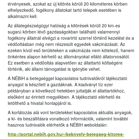
érvényesek, azokat az új kitörés körüli 20 kilométeres körben
elhelyezkedő, fogékony állatokat tartó telepek esetében is
alkalmazni kell.
Az állategészségügyi hatóság a kitörések körüli 20 km-es
sugarú körben lévő gazdaságokban található valamennyi
fogékony állatnál elvégzi a rovarirtó szerrel történő kezelést és a
védőoltásban még nem részesült egyedek vakcinázását. Az
ezeken kívül eső területeken a vakcinázás nem kötelező, hanem
önkéntes alapon kérhető az állományokat ellátó állatorvosától.
Ez esetben a védőoltás alapvetően az állattartó költségére
történik, aki állami támogatást is igénybe vehet.
A NÉBIH a betegséggel kapcsolatos tudnivalókról tájékoztató
anyagot is készített a gazdáknak. A kiadványt tíz ezer
példányban a következő hetekben juttatják el állattartókhoz,
elsőként az érintett megyékben. A tájékoztató elérhető és
letölthető a hivatal honlapjáról is.
A korlátozás alá vont területekkel kapcsolatos aktuális anyagok,
a ki- és beszállításra vonatkozó információk, valamint további
hasznos tudnivalók elérhetők a NÉBIH weboldalán:
http://portal.nebih.gov.hu/-/keknyelv-betegseg-kitores-