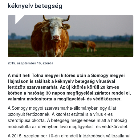
kéknyelv betegség
2015. szeptember 16, szerda
A múlt heti Tolna megyei kitörés után a Somogy megyei
Hajmáson is találtak a kéknyelv betegség vírusával
fertőzött szarvasmarhát. Az új kitörés körüli 20 km-es
körben a hatóság 30 napos megfigyelési zárlatot rendel el,
valamint módosította a megfigyelési- és védőkörzetet.
A Somogy megyei szarvasmarha-állományban egy állat
bizonyult fertőzöttnek. A kitörést ezúttal is a vírus 4-es
szerotípusa okozta. A betegség megjelenése miatt a hatóság
módosította az érvényben lévő megfigyelési- és védőkörzetet.
A 2015. szeptember 10-én elrendelt intézkedések változatlanul