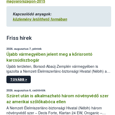
magyarorszagon-2015
Kapcsolódó anyagok:
közlemény letölthető formában
Friss hírek
2026. augusztus 7, péntek
Újabb vármegyében jelent meg a kőrisrontó
karcsúdíszbogár
Újabb területen, Borsod-Abaúj-Zemplén vármegyében is
igazolta a Nemzeti Élelmiszerlánc-biztonsági Hivatal (Nébih) a
kőrisrontó karcsúdíszbogár (Agrilus planipennis) jelenlétét. A
TOVÁBB >
kártevőt nem csak színcsapdában találták meg, de már fertőzött
fában is azonosították. A növényvédelmi szakemberek folytatják
az intenzív felderítést, emellett az intézkedéseket a szlovák
2026. augusztus 6, csütörtök
hatósággal is összehangolják a terjedés megállítása érdekében.
Szüret után is alkalmazható három növényvédő szer
az amerikai szőlőkabóca ellen
A Nemzeti Élelmiszerlánc-biztonsági Hivatal (Nébih) három
növényvédő szer – Decis Forte, Klartan 24 EW, Oroganic –