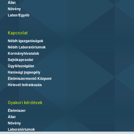
Állat
Növény
Labor/Egyéb
Kapcsolat
Nébih Igazgatóságok
Nébih Laboratóriumok
Kormányhivatalok
Sajtókapcsolat
Ügyfélszolgálat
Hatósági jogsegély
Élelmiszermentő Központ
Hírlevél feliratkozás
Gyakori kérdések
Élelmiszer
Állat
Növény
Laboratóriumok