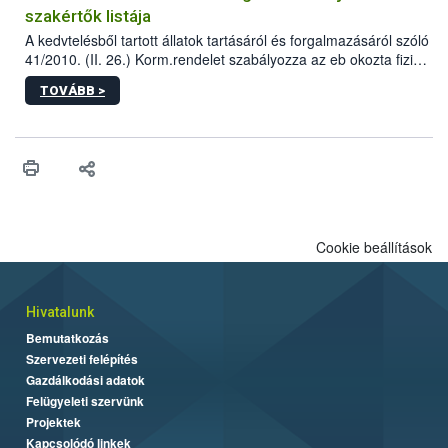
szakértők listája
A kedvtelésből tartott állatok tartásáról és forgalmazásáról szóló
41/2010. (II. 26.) Korm.rendelet szabályozza az eb okozta fizikai
sérülés, illetve ennek veszélye keletkezésekor felmerülő
TOVÁBB >
hatósági feladatokat, valamint a veszélyes eb tartását és annak
engedélyezését. Ezen eljárások során szükség esetén be kell
vonni az ebek viselkedésének megítélésében jártas szakértőt.
Cookie beállítások
Hivatalunk
Bemutatkozás
Szervezeti felépítés
Gazdálkodási adatok
Felügyeleti szervünk
Projektek
Kapcsolódó linkek