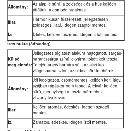
Az alap lé sűrű, a zöldségek és a hús kellően
Állomány:
átfőttek, a gombóc rugalmas.
Harmonikusan fűszerezett, jellegzetesen
Illat:
zöldséges illatú. Idegen szagtól mentes.
Íz:
Ízletes, kellően fűszeres. Idegen íztől mentes.
Ízes bukta (3db/adag)
Jellegzetes téglatest alakúra hajtogatott, sárgás-
Külső
narancssárga színű lekvárral töltött kelt tészta.
megjelenés:
Tetején arany barnára sült, az alsó lap
világosbarna színű, az oldalai tört tofehérek.
Jól kidolgozott, csomómentes, kellően kelt, lágy,
szájban rágáskor nem tapad. A lekvár kellően
Állomány:
sűrű, mennyisége a tészta méretéhez
viszonyítva kevés.
Kellően aromás, édeskés. Idegen szagtól
Illat:
mentes.
Íz:
Zamatos, édeskés. Idegen íztől mentes.