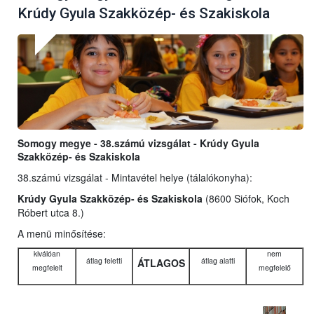
Krúdy Gyula Szakközép- és Szakiskola
Somogy megye - 38.számú vizsgálat - Krúdy Gyula
Szakközép- és Szakiskola
38.számú vizsgálat - Mintavétel helye (tálalókonyha):
Krúdy Gyula Szakközép- és Szakiskola
(8600 Siófok, Koch
Róbert utca 8.)
A menü minősítése:
kiválóan
nem
átlag feletti
átlag alatti
ÁTLAGOS
megfelelt
megfelelő