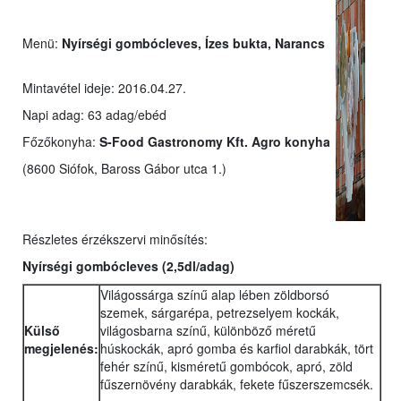
Menü:
Nyírségi gombócleves, Ízes bukta, Narancs
Mintavétel ideje: 2016.04.27.
Napi adag: 63 adag/ebéd
Főzőkonyha:
S-Food Gastronomy Kft. Agro konyha
(8600 Siófok, Baross Gábor utca 1.)
Részletes érzékszervi minősítés:
Nyírségi gombócleves
(2,5dl/adag)
Világossárga színű alap lében zöldborsó
szemek, sárgarépa, petrezselyem kockák,
Külső
világosbarna színű, különböző méretű
megjelenés:
húskockák, apró gomba és karfiol darabkák, tört
fehér színű, kisméretű gombócok, apró, zöld
fűszernövény darabkák, fekete fűszerszemcsék.