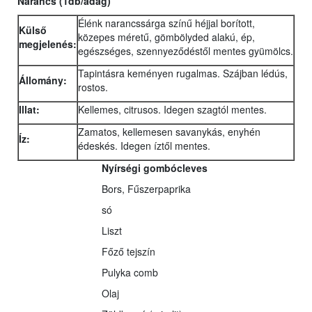
Narancs (1db/adag)
Élénk narancssárga színű héjjal borított,
Külső
közepes méretű, gömbölyded alakú, ép,
megjelenés:
egészséges, szennyeződéstől mentes gyümölcs.
Tapintásra keményen rugalmas. Szájban lédús,
Állomány:
rostos.
Illat:
Kellemes, citrusos. Idegen szagtól mentes.
Zamatos, kellemesen savanykás, enyhén
Íz:
édeskés. Idegen íztől mentes.
Nyírségi gombócleves
Bors, Fűszerpaprika
só
Liszt
Főző tejszín
Pulyka comb
Olaj