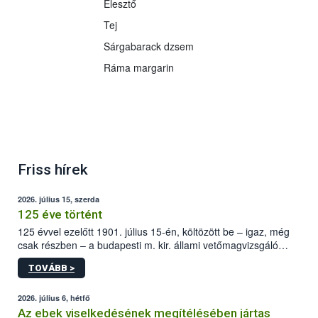
Élesztő
Tej
Sárgabarack dzsem
Ráma margarin
Friss hírek
2026. július 15, szerda
125 éve történt
125 évvel ezelőtt 1901. július 15-én, költözött be – igaz, még
csak részben – a budapesti m. kir. állami vetőmagvizsgáló
állomás a Kis Rókus utca 15. szám alatti, Czigler Győző által
TOVÁBB >
tervezett új épületébe.
2026. július 6, hétfő
Az ebek viselkedésének megítélésében jártas