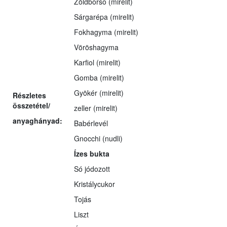
Zöldborsó (mirelit)
Sárgarépa (mirelit)
Fokhagyma (mirelit)
Vöröshagyma
Karfiol (mirelit)
Gomba (mirelit)
Gyökér (mirelit)
Részletes
összetétel/
zeller (mirelit)
anyaghányad:
Babérlevél
Gnocchi (nudli)
Ízes bukta
Só jódozott
Kristálycukor
Tojás
Liszt