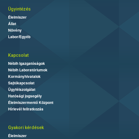
Ügyintézés
Élelmiszer
Állat
Növény
Labor/Egyéb
Kapcsolat
Nébih Igazgatóságok
Nébih Laboratóriumok
Kormányhivatalok
Sajtókapcsolat
Ügyfélszolgálat
Hatósági jogsegély
Élelmiszermentő Központ
Hírlevél feliratkozás
Gyakori kérdések
Élelmiszer