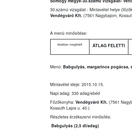
Somogy megye-30.számú vizsgálat- Vend
30.számú vizsgálat - Mintavétel helye (főző
Vendégváró Kft.
(7561 Nagybajom, Kossuth
A menü minősítése:
kiválóan megfelelt
ÁTLAG FELETTI
Menü:
Babgulyás, margarinos pogácsa, 
Mintavétel ideje: 2015.10.15.
Napi adag: 330 adag/ebéd
Főzőkonyha:
Vendégváró Kft.
(7561 Nagy
Kossuth Lajos u. 40.)
Részletes érzékszervi minősítés:
Babgulyás (2,5 dl/adag)