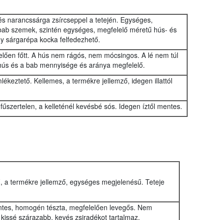
vés narancssárga zsírcseppel a tetején. Egységes,
ab szemek, szintén egységes, megfelelő méretű hús- és
y sárgarépa kocka felfedezhető.
elően főtt. A hús nem rágós, nem mócsingos. A lé nem túl
 hús és a bab mennyisége és aránya megfelelő.
lékeztető. Kellemes, a termékre jellemző, idegen illattól
fűszertelen, a kelleténél kevésbé sós. Idegen íztől mentes.
, a termékre jellemző, egységes megjelenésű. Teteje
ntes, homogén tészta, megfelelően levegős. Nem
 kissé szárazabb, kevés zsiradékot tartalmaz.