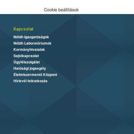
Cookie beállítások
Kapcsolat
Nébih Igazgatóságok
Nébih Laboratóriumok
Kormányhivatalok
Sajtókapcsolat
Ügyfélszolgálat
Hatósági jogsegély
Élelmiszermentő Központ
Hírlevél feliratkozás