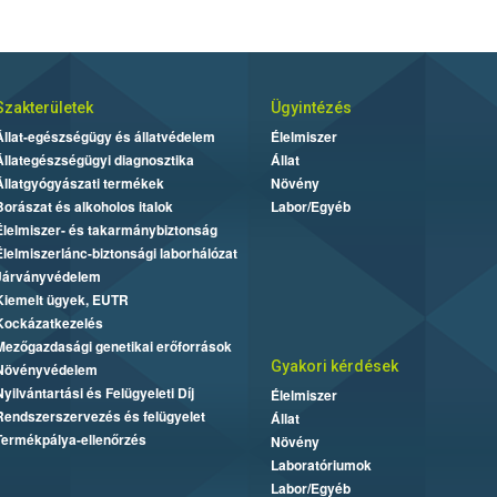
Szakterületek
Ügyintézés
Állat-egészségügy és állatvédelem
Élelmiszer
Állategészségügyi diagnosztika
Állat
Állatgyógyászati termékek
Növény
Borászat és alkoholos italok
Labor/Egyéb
Élelmiszer- és takarmánybiztonság
Élelmiszerlánc-biztonsági laborhálózat
Járványvédelem
Kiemelt ügyek, EUTR
Kockázatkezelés
Mezőgazdasági genetikai erőforrások
Gyakori kérdések
Növényvédelem
Nyilvántartási és Felügyeleti Díj
Élelmiszer
Rendszerszervezés és felügyelet
Állat
Termékpálya-ellenőrzés
Növény
Laboratóriumok
Labor/Egyéb