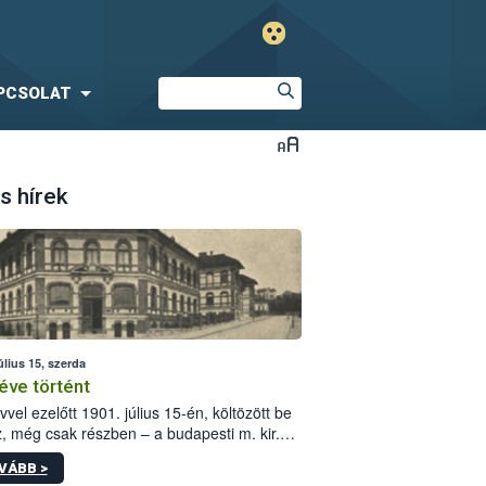
PCSOLAT
s hírek
úlius 15, szerda
éve történt
vvel ezelőtt 1901. július 15-én, költözött be
z, még csak részben – a budapesti m. kir.
i vetőmagvizsgáló állomás a Kis Rókus utca
VÁBB >
ám alatti, Czigler Győző által tervezett új