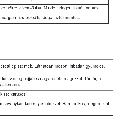
ermékre jellemző illat. Minden idegen illattól mentes.
 margarin íze érződik. Idegen íztől mentes.
méretű ép szemek. Láthatóan mosott, hibátlan gyümölcs.
dús, vastag héjjal és nagyméretű magokkal. Tömör, a
 állomány.
 kissé citrusos.
 savanykás-kesernyés utóízzel. Harmonikus, idegen íztől