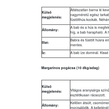
Átlátszatlan barna lé ke
Külső
nagyméretű egész tarkab
megjelenés:
füstölthús-kockák. Néhán
A bab és a hús is megfel
Állomány:
híg, a bab harapható. A
Babra és füstölt húsra em
Illat:
mentes.
Íz:
A bab íze dominál. Kissé 
Margarinos pogácsa (10 dkg/adag)
Külső
Világos aranysárga színű
megjelenés:
esztétikusan rácsozott.
Kellően átsült, csomóme
Állomány:
morzsálódik. A kelleténél