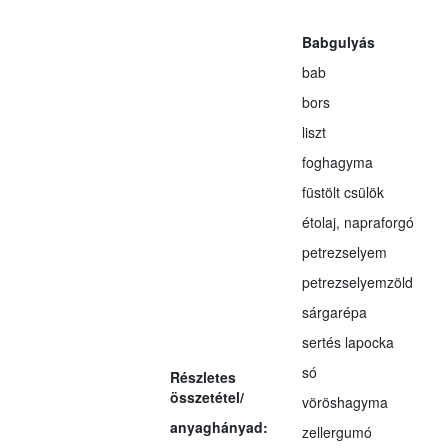
Babgulyás
bab
bors
liszt
foghagyma
füstölt csülök
étolaj, napraforgó
petrezselyem
petrezselyemzöld
sárgarépa
sertés lapocka
só
Részletes
összetétel/
vöröshagyma
anyaghányad:
zellergumó