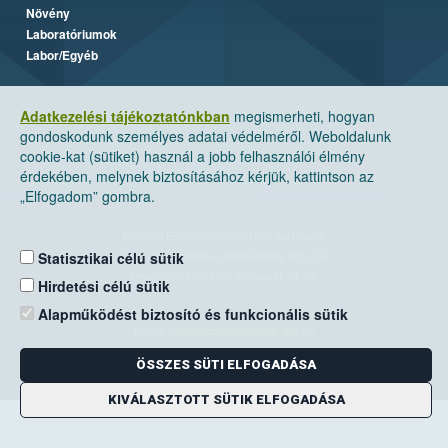
Növény
Laboratóriumok
Labor/Egyéb
Adatkezelési tájékoztatónkban
megismerheti, hogyan
gondoskodunk személyes adatai védelméről. Weboldalunk
cookie-kat (sütiket) használ a jobb felhasználói élmény
érdekében, melynek biztosításához kérjük, kattintson az
„Elfogadom” gombra.
Nemzeti Élelmiszerlánc-biztonsági Hivatal
Cím: 1024 Budapest, Keleti Károly utca. 24.
Statisztikai célú sütik
Levelezési cím: 1525 Budapest. Pf. 30.
Hirdetési célú sütik
Alapműködést biztosító és funkcionális sütik
E-mail:
ugyfelszolgalat@nebih.gov.hu
Zöld szám: 06-80/263-244
ÖSSZES SÜTI ELFOGADÁSA
Telefon: 06-1/ 336-9000
Fax: 06-1/336-9479
KIVÁLASZTOTT SÜTIK ELFOGADÁSA