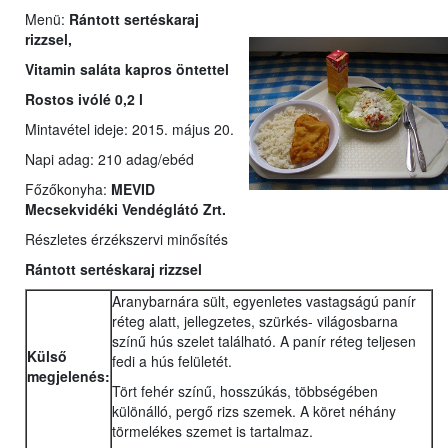
Menü:
Rántott sertéskaraj
rizzsel,
Vitamin saláta kapros öntettel
Rostos ivólé 0,2 l
Mintavétel ideje: 2015. május 20.
Napi adag: 210 adag/ebéd
Főzőkonyha:
MEVID
Mecsekvidéki Vendéglátó Zrt.
Részletes érzékszervi minősítés
Rántott sertéskaraj rizzsel
Aranybarnára sült, egyenletes vastagságú panír
réteg alatt, jellegzetes, szürkés- világosbarna
színű hús szelet található. A panír réteg teljesen
Külső
fedi a hús felületét.
megjelenés:
Tört fehér színű, hosszúkás, többségében
különálló, pergő rizs szemek. A köret néhány
törmelékes szemet is tartalmaz.