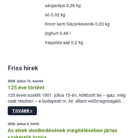
sárgarépa 0,28 kg
só 0,02 kg
Knorr kerti fűszerkeverék 0,03 kg
joghurt 0,48 l
trappista sajt 0,2 kg
Friss hírek
2026. július 15, szerda
125 éve történt
125 évvel ezelőtt 1901. július 15-én, költözött be – igaz, még
csak részben – a budapesti m. kir. állami vetőmagvizsgáló
állomás a Kis Rókus utca 15. szám alatti, Czigler Győző által
TOVÁBB >
tervezett új épületébe.
2026. július 6, hétfő
Az ebek viselkedésének megítélésében jártas
szakértők listája