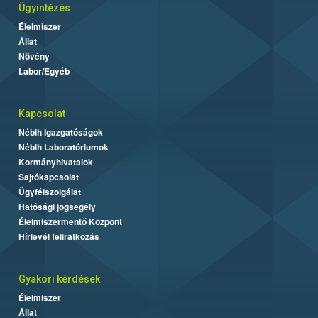
Ügyintézés
Élelmiszer
Állat
Növény
Labor/Egyéb
Kapcsolat
Nébih Igazgatóságok
Nébih Laboratóriumok
Kormányhivatalok
Sajtókapcsolat
Ügyfélszolgálat
Hatósági jogsegély
Élelmiszermentő Központ
Hírlevél feliratkozás
Gyakori kérdések
Élelmiszer
Állat