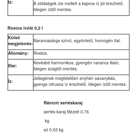
Íz:
A zöldségek íze mellett a kapros íz jól érezhető.
Idegen íztől mentes.
Rostos ivólé 0,2 l
Külső
Narancssárga színű, egyöntetű, homogén ital.
megjelenés:
Állomány:
Rostos.
Kevésbé harmonikus, gyengén narancs illatú.
Illat:
Idegen szagtól mentes.
Jellegének megfelelően enyhén savanykás,
Íz:
gyenge citrusos íz érezhető. Idegen íztől mentes.
Rántott sertéskaraj
sertés karaj filézett 0,76
kg
só 0,02 kg