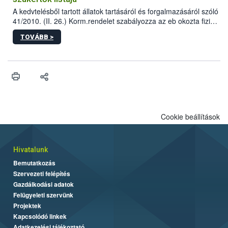
A kedvtelésből tartott állatok tartásáról és forgalmazásáról szóló
41/2010. (II. 26.) Korm.rendelet szabályozza az eb okozta fizikai
sérülés, illetve ennek veszélye keletkezésekor felmerülő
TOVÁBB >
hatósági feladatokat, valamint a veszélyes eb tartását és annak
engedélyezését. Ezen eljárások során szükség esetén be kell
vonni az ebek viselkedésének megítélésében jártas szakértőt.
Cookie beállítások
Hivatalunk
Bemutatkozás
Szervezeti felépítés
Gazdálkodási adatok
Felügyeleti szervünk
Projektek
Kapcsolódó linkek
Adatkezelési tájékoztató