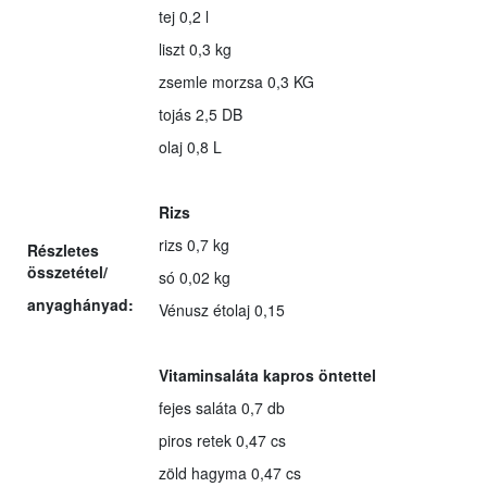
tej 0,2 l
liszt 0,3 kg
zsemle morzsa 0,3 KG
tojás 2,5 DB
olaj 0,8 L
Rizs
rizs 0,7 kg
Részletes
összetétel/
só 0,02 kg
anyaghányad:
Vénusz étolaj 0,15
Vitaminsaláta kapros öntettel
fejes saláta 0,7 db
piros retek 0,47 cs
zöld hagyma 0,47 cs