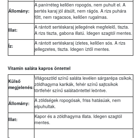
A panírréteg kellően ropogós, nem puhult el. A
Állomány:
sertés karaj jól átsült, nem rágós. A rizs puhára
főtt, nem ragacsos, kellően rugalmas.
A rántott sertéskaraj jellegének megfelelő, tiszta.
Illat:
A rizs tiszta, gabona illatú. Idegen szagtól mentes.
A rántott sertéskaraj ízletes, kellően sós. A rizs
Íz:
jellegzetes, tiszta. Idegen íztől mentes.
Vitamin saláta kapros öntettel
Világoszöld színű saláta levélen sárgarépa csíkok,
Külső
zöldhagyma karikák, fehér színű sajtcsíkok
megjelenés:
törtfehér színű salátaöntettel leöntve.
A zöldségek ropogósak, friss hatásúak, nem
Állomány:
elpuhultak.
Kapor és a zöldhagyma illata. Idegen szagtól
Illat:
mentes.