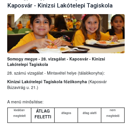
Kaposvár - Kinizsi Lakótelepi Tagiskola
Somogy megye - 28. vizsgálat - Kaposvár - Kinizsi
Lakótelepi Tagiskola
28. számú vizsgálat - Mintavétel helye (tálalókonyha):
Kinizsi Lakótelepi Tagiskola főzőkonyha
(Kaposvár
Búzavirág u. 21.)
A menü minősítése:
kiválóan
nem
ÁTLAG
átlagos
átlag alatti
megfelelt
megfelelő
FELETTI