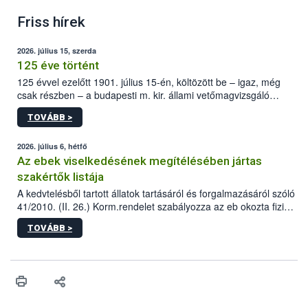
Friss hírek
2026. július 15, szerda
125 éve történt
125 évvel ezelőtt 1901. július 15-én, költözött be – igaz, még
csak részben – a budapesti m. kir. állami vetőmagvizsgáló
állomás a Kis Rókus utca 15. szám alatti, Czigler Győző által
TOVÁBB >
tervezett új épületébe.
2026. július 6, hétfő
Az ebek viselkedésének megítélésében jártas
szakértők listája
A kedvtelésből tartott állatok tartásáról és forgalmazásáról szóló
41/2010. (II. 26.) Korm.rendelet szabályozza az eb okozta fizikai
sérülés, illetve ennek veszélye keletkezésekor felmerülő
TOVÁBB >
hatósági feladatokat, valamint a veszélyes eb tartását és annak
engedélyezését. Ezen eljárások során szükség esetén be kell
vonni az ebek viselkedésének megítélésében jártas szakértőt.