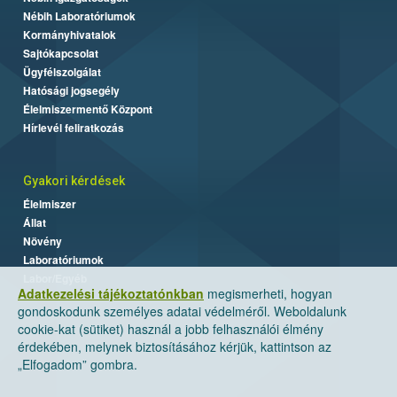
Nébih Laboratóriumok
Kormányhivatalok
Sajtókapcsolat
Ügyfélszolgálat
Hatósági jogsegély
Élelmiszermentő Központ
Hírlevél feliratkozás
Gyakori kérdések
Élelmiszer
Állat
Növény
Laboratóriumok
Labor/Egyéb
Adatkezelési tájékoztatónkban
megismerheti, hogyan
gondoskodunk személyes adatai védelméről. Weboldalunk
cookie-kat (sütiket) használ a jobb felhasználói élmény
érdekében, melynek biztosításához kérjük, kattintson az
„Elfogadom” gombra.