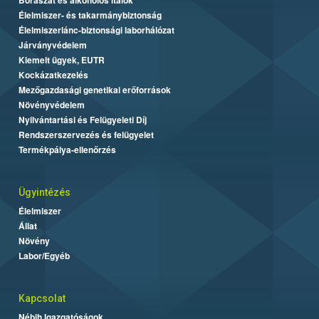
Élelmiszer- és takarmánybiztonság
Élelmiszerlánc-biztonsági laborhálózat
Járványvédelem
Kiemelt ügyek, EUTR
Kockázatkezelés
Mezőgazdasági genetikai erőforrások
Növényvédelem
Nyilvántartási és Felügyeleti Díj
Rendszerszervezés és felügyelet
Termékpálya-ellenőrzés
Ügyintézés
Élelmiszer
Állat
Növény
Labor/Egyéb
Kapcsolat
Nébih Igazgatóságok