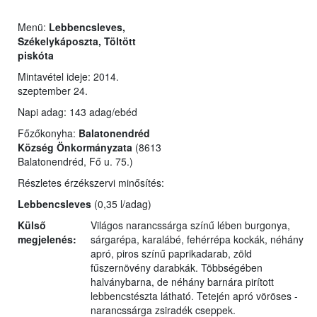
Menü:
Lebbencsleves,
Székelykáposzta, Töltött
piskóta
Mintavétel ideje: 2014.
szeptember 24.
Napi adag: 143 adag/ebéd
Főzőkonyha:
Balatonendréd
Község Önkormányzata
(8613
Balatonendréd, Fő u. 75.)
Részletes érzékszervi minősítés:
Lebbencsleves
(0,35 l/adag)
Külső
Világos narancssárga színű lében burgonya,
megjelenés:
sárgarépa, karalábé, fehérrépa kockák, néhány
apró, piros színű paprikadarab, zöld
fűszernövény darabkák. Többségében
halványbarna, de néhány barnára pirított
lebbencstészta látható. Tetején apró vöröses -
narancssárga zsiradék cseppek.