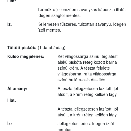
Illat:
Termékre jellemzően savanykás káposzta illatú.
Idegen szagtól mentes.
Íz:
Kellemesen fűszeres, túlzottan savanyú. Idegen
íztől mentes.
Töltött piskóta
(1 darab/adag)
Külső megjelenés:
Két világossárga színű, téglatest
alakú piskóta réteg között barna
színű krém. A tészta felülete
világosbarna, rajta világossárga
színű hullám-csík díszítés.
Állomány:
A tészta jellegzetesen lazított, jól
átsült, a krém réteg kellően lágy.
Illat:
A tészta jellegzetesen lazított, jól
átsült, a krém réteg kellően lágy.
Íz:
Jellegzetes, édes. Idegen íztől
mentes.