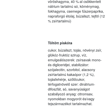
vöröshagyma, 40 %-al csökkentett
nátrium tartalmú só, köménymag,
fokhagyma, csemege fűszerpaprika,
napraforgó étolaj, búzaliszt, tejföl (12
% zsírtartalmú)
Töltött piskóta
cukor, búzaliszt, tojás, növényi zsír,
glükóz-fruktóz szirup, víz,
emulgeálószerek: zsírsavak mono-
és digliceridjei, stabilizátor:
szójalecitin, szorbitol, alacsony
zsírtartalmú kakaópor (1,2 %),
tojásfehérje, szőlőcukor,
térfogatnövelő szer: dinátrium-
difoszfát, só, savanyúságot
szabályozó anyag: citromsav,
nyomokban mogyorót és/vagy
tejszármazékot tartalmazhat.