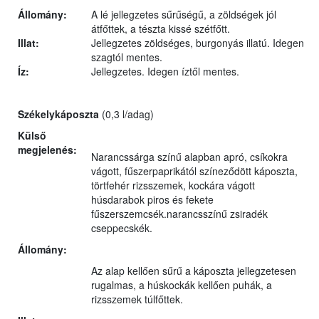
Állomány:
A lé jellegzetes sűrűségű, a zöldségek jól
átfőttek, a tészta kissé szétfőtt.
Illat:
Jellegzetes zöldséges, burgonyás illatú. Idegen
szagtól mentes.
Íz:
Jellegzetes. Idegen íztől mentes.
Székelykáposzta
(0,3 l/adag)
Külső
megjelenés:
Narancssárga színű alapban apró, csíkokra
vágott, fűszerpaprikától színeződött káposzta,
törtfehér rizsszemek, kockára vágott
húsdarabok piros és fekete
fűszerszemcsék.narancsszínű zsiradék
cseppecskék.
Állomány:
Az alap kellően sűrű a káposzta jellegzetesen
rugalmas, a húskockák kellően puhák, a
rizsszemek túlfőttek.