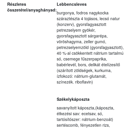
Részletes
Lebbencsleves
összetétel/anyaghányad:
burgonya, fodros nagykocka
száraztészta 4 tojásos, lecsó natur
(konzerv), gyorsfagyasztott
petrezselyem gyökér,
gyorsfagyasztott sárgarépa,
vöröshagyma, zeller gumó,
petrezselyemzöld (gyorsfagyasztott),
40 %-al csökkentett nátrium tartalmú
só, csemege fűszerpaprika,
babérlevél, bors, delikát ételízesítő
(szárított zöldségek, kurkuma,
ízfokozó: nátrium-glutamát,
színezék. riboflavin)
Székelykáposzta
savanyított káposzta,(káposzta,
étkezési sav: ecetsav, só,
tartósítószer: nátrium-benzoát)
sertéscomb, fényezetlen rizs,