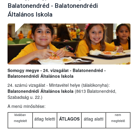
Balatonendréd - Balatonendrédi
Általános Iskola
Somogy megye - 24. vizsgálat - Balatonendréd -
Balatonendrédi Általános Iskola
24. számú vizsgálat - Mintavétel helye (tálalókonyha):
Balatonendrédi Általános Iskola
(8613 Balatonendréd,
Szabadság u. 22.)
A menü minősítése:
kiválóan
nem
átlag feletti
ÁTLAGOS
átlag alatti
megfelelt
megfelelő