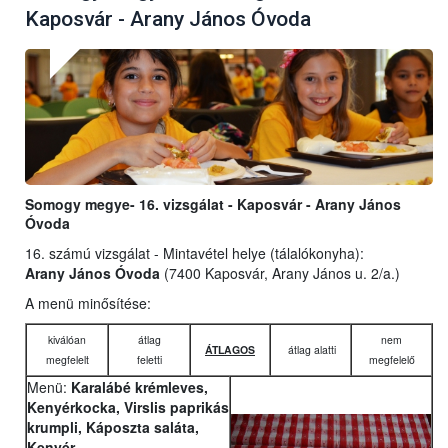
Kaposvár - Arany János Óvoda
Somogy megye- 16. vizsgálat - Kaposvár - Arany János
Óvoda
16. számú vizsgálat - Mintavétel helye (tálalókonyha):
Arany János Óvoda
(7400 Kaposvár, Arany János u. 2/a.)
A menü minősítése:
kiválóan
átlag
nem
ÁTLAGOS
átlag alatti
megfelelt
feletti
megfelelő
Menü:
Karalábé krémleves,
Kenyérkocka, Virslis paprikás
krumpli, Káposzta saláta,
Kenyér