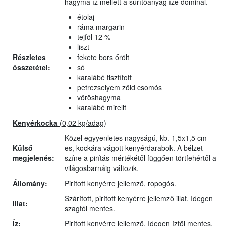
hagyma íz mellett a sűrítőanyag íze dominál.
étolaj
ráma margarin
tejföl 12 %
liszt
Részletes
fekete bors őrölt
összetétel:
só
karalábé tisztított
petrezselyem zöld csomós
vöröshagyma
karalábé mirelit
Kenyérkocka
(0,02 kg/adag)
Közel egyyenletes nagyságú, kb. 1,5x1,5 cm-
Külső
es, kockára vágott kenyérdarabok. A bélzet
megjelenés:
színe a pirítás mértékétől függően törtfehértől a
világosbarnáig változik.
Állomány:
Pirított kenyérre jellemző, ropogós.
Szárított, pirított kenyérre jellemző illat. Idegen
Illat:
szagtól mentes.
Íz:
Pirított kenyérre jellemző. Idegen íztől mentes.