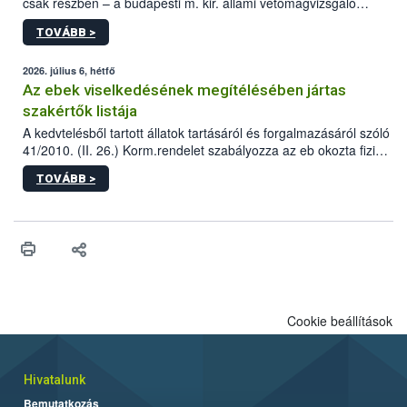
csak részben – a budapesti m. kir. állami vetőmagvizsgáló
állomás a Kis Rókus utca 15. szám alatti, Czigler Győző által
TOVÁBB >
tervezett új épületébe.
2026. július 6, hétfő
Az ebek viselkedésének megítélésében jártas
szakértők listája
A kedvtelésből tartott állatok tartásáról és forgalmazásáról szóló
41/2010. (II. 26.) Korm.rendelet szabályozza az eb okozta fizikai
sérülés, illetve ennek veszélye keletkezésekor felmerülő
TOVÁBB >
hatósági feladatokat, valamint a veszélyes eb tartását és annak
engedélyezését. Ezen eljárások során szükség esetén be kell
vonni az ebek viselkedésének megítélésében jártas szakértőt.
Cookie beállítások
Hivatalunk
Bemutatkozás