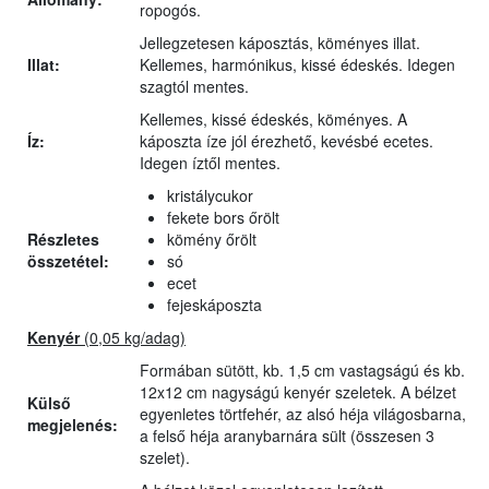
ropogós.
Jellegzetesen káposztás, köményes illat.
Illat:
Kellemes, harmónikus, kissé édeskés. Idegen
szagtól mentes.
Kellemes, kissé édeskés, köményes. A
Íz:
káposzta íze jól érezhető, kevésbé ecetes.
Idegen íztől mentes.
kristálycukor
fekete bors őrölt
Részletes
kömény őrölt
összetétel:
só
ecet
fejeskáposzta
Kenyér
(0,05 kg/adag)
Formában sütött, kb. 1,5 cm vastagságú és kb.
12x12 cm nagyságú kenyér szeletek. A bélzet
Külső
egyenletes törtfehér, az alsó héja világosbarna,
megjelenés:
a felső héja aranybarnára sült (összesen 3
szelet).