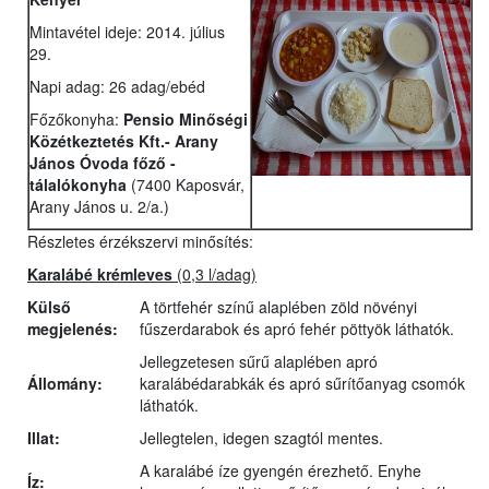
Mintavétel ideje: 2014. július
29.
Napi adag: 26 adag/ebéd
Főzőkonyha:
Pensio Minőségi
Közétkeztetés Kft.- Arany
János Óvoda főző -
tálalókonyha
(7400 Kaposvár,
Arany János u. 2/a.)
Részletes érzékszervi minősítés:
Karalábé krémleves
(0,3 l/adag)
Külső
A törtfehér színű alaplében zöld növényi
megjelenés:
fűszerdarabok és apró fehér pöttyök láthatók.
Jellegzetesen sűrű alaplében apró
Állomány:
karalábédarabkák és apró sűrítőanyag csomók
láthatók.
Illat:
Jellegtelen, idegen szagtól mentes.
A karalábé íze gyengén érezhető. Enyhe
Íz: