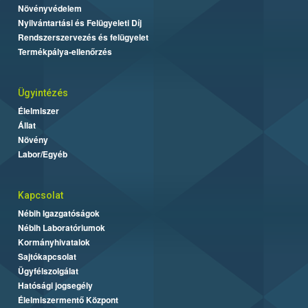
Növényvédelem
Nyilvántartási és Felügyeleti Díj
Rendszerszervezés és felügyelet
Termékpálya-ellenőrzés
Ügyintézés
Élelmiszer
Állat
Növény
Labor/Egyéb
Kapcsolat
Nébih Igazgatóságok
Nébih Laboratóriumok
Kormányhivatalok
Sajtókapcsolat
Ügyfélszolgálat
Hatósági jogsegély
Élelmiszermentő Központ