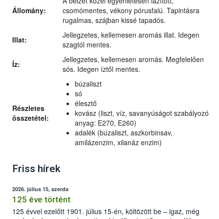
A bélzet közel egyenletesen lazított,
Állomány:
csomómentes, vékony pórusfalú. Tapintásra
rugalmas, szájban kissé tapadós.
Jellegzetes, kellemesen aromás illat. Idegen
Illat:
szagtól mentes.
Jellegzetes, kellemesen aromás. Megfelelően
Íz:
sós. Idegen íztől mentes.
búzaliszt
só
élesztő
Részletes
kovász (liszt, víz, savanyúságot szabályozó
összetétel:
anyag: E270, E260)
adalék (búzaliszt, aszkorbinsav,
amilázenzim, xilanáz enzim)
Friss hírek
2026. július 15, szerda
125 éve történt
125 évvel ezelőtt 1901. július 15-én, költözött be – igaz, még