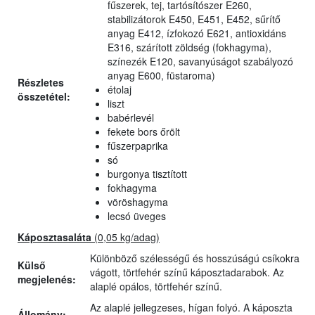
fűszerek, tej, tartósítószer E260,
stabilizátorok E450, E451, E452, sűrítő
anyag E412, ízfokozó E621, antioxidáns
E316, szárított zöldség (fokhagyma),
színezék E120, savanyúságot szabályozó
anyag E600, füstaroma)
Részletes
étolaj
összetétel:
liszt
babérlevél
fekete bors őrölt
fűszerpaprika
só
burgonya tisztított
fokhagyma
vöröshagyma
lecsó üveges
Káposztasaláta
(0,05 kg/adag)
Különböző szélességű és hosszúságú csíkokra
Külső
vágott, törtfehér színű káposztadarabok. Az
megjelenés:
alaplé opálos, törtfehér színű.
Az alaplé jellegzeses, hígan folyó. A káposzta
Állomány: