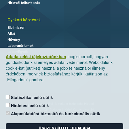
Hírlevél feliratkozás
Gyakori kérdések
Élelmiszer
Állat
Növény
Laboratóriumok
Labor/Egyéb
Adatkezelési tájékoztatónkban
megismerheti, hogyan
gondoskodunk személyes adatai védelméről. Weboldalunk
cookie-kat (sütiket) használ a jobb felhasználói élmény
érdekében, melynek biztosításához kérjük, kattintson az
„Elfogadom” gombra.
Statisztikai célú sütik
Nemzeti Élelmiszerlánc-biztonsági Hivatal
Hirdetési célú sütik
Cím: 1024 Budapest, Keleti Károly utca. 24.
Alapműködést biztosító és funkcionális sütik
Levelezési cím: 1525 Budapest. Pf. 30.
ÖSSZES SÜTI ELFOGADÁSA