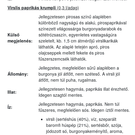
Virslis paprikás krumpli
(0,3 l/adag)
Jellegzetesen pirosas színű alaplében
különböző nagyságú és alakú, pirospaprikával
színezett világossárga burgonyadarabok és
Külső
sötétrózsaszín, egyenletes vastagságúra
megjelenés:
szeletelt, kb. 1,5 cm átmérőjű virslikarikák
láthatók. Az alaplé tetején apró, piros
olajcseppek mellett fekete és piros
fűszerszemcsék láthatók.
Jellegzetes, megfelelően sűrű alaplében a
Állomány:
burgonya jól átfőtt, nem széteső. A virsli jól
átfőtt, nem túl puha, rugalmas.
Jellegzetesen hagymás, paprikás illat érezhető.
Illat:
Idegen szagtól mentes.
Jellegzetesen hagymás, paprikás. Nem túl
Íz:
fűszeres, megfelelően sós. Idegen íztől mentes.
virsli (sertéshús (40%), víz, szeparált
baromfi húspép (21%), sertésbőr, szója,
jódozott só, burgonyakeményítő, aroma,