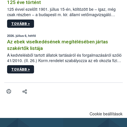
125 éve történt
125 évvel ezelőtt 1901. július 15-én, költözött be – igaz, még
csak részben – a budapesti m. kir. állami vetőmagvizsgáló
állomás a Kis Rókus utca 15. szám alatti, Czigler Győző által
TOVÁBB >
tervezett új épületébe.
2026. július 6, hétfő
Az ebek viselkedésének megítélésében jártas
szakértők listája
A kedvtelésből tartott állatok tartásáról és forgalmazásáról szóló
41/2010. (II. 26.) Korm.rendelet szabályozza az eb okozta fizikai
sérülés, illetve ennek veszélye keletkezésekor felmerülő
TOVÁBB >
hatósági feladatokat, valamint a veszélyes eb tartását és annak
engedélyezését. Ezen eljárások során szükség esetén be kell
vonni az ebek viselkedésének megítélésében jártas szakértőt.
Cookie beállítások