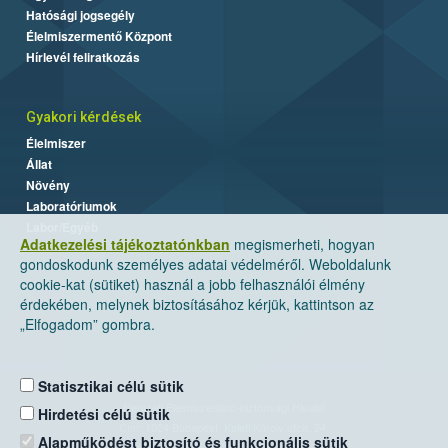
Hatósági jogsegély
Élelmiszermentő Központ
Hírlevél feliratkozás
Gyakori kérdések
Élelmiszer
Állat
Növény
Laboratóriumok
Labor/Egyéb
Adatkezelési tájékoztatónkban
megismerheti, hogyan
gondoskodunk személyes adatai védelméről. Weboldalunk
cookie-kat (sütiket) használ a jobb felhasználói élmény
érdekében, melynek biztosításához kérjük, kattintson az
„Elfogadom” gombra.
Statisztikai célú sütik
Nemzeti Élelmiszerlánc-biztonsági Hivatal
Hirdetési célú sütik
Cím: 1024 Budapest, Keleti Károly utca. 24.
Alapműködést biztosító és funkcionális sütik
Levelezési cím: 1525 Budapest. Pf. 30.