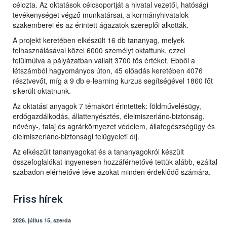
célozta. Az oktatások célcsoportját a hivatal vezetői, hatósági
tevékenységet végző munkatársai, a kormányhivatalok
szakemberei és az érintett ágazatok szereplői alkották.
A projekt keretében elkészült 16 db tananyag, melyek
felhasználásával közel 6000 személyt oktattunk, ezzel
felülmúlva a pályázatban vállalt 3700 fős értéket. Ebből a
létszámból hagyományos úton, 45 előadás keretében 4076
résztvevőt, míg a 9 db e-learning kurzus segítségével 1860 főt
sikerült oktatnunk.
Az oktatási anyagok 7 témakört érintettek: földművelésügy,
erdőgazdálkodás, állattenyésztés, élelmiszerlánc-biztonság,
növény-, talaj és agrárkörnyezet védelem, állategészségügy és
élelmiszerlánc-biztonsági felügyeleti díj.
Az elkészült tananyagokat és a tananyagokról készült
összefoglalókat ingyenesen hozzáférhetővé tettük alább, ezáltal
szabadon elérhetővé téve azokat minden érdeklődő számára.
Friss hírek
2026. július 15, szerda