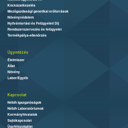
Kockázatkezelés
Mezőgazdasági genetikai erőforrások
Növényvédelem
Nyilvántartási és Felügyeleti Díj
Rendszerszervezés és felügyelet
Termékpálya-ellenőrzés
Ügyintézés
Élelmiszer
Állat
Növény
Labor/Egyéb
Kapcsolat
Nébih Igazgatóságok
Nébih Laboratóriumok
Kormányhivatalok
Sajtókapcsolat
Ügyfélszolgálat