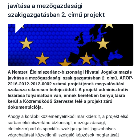
javítása a mezőgazdasági
szakigazgatásban 2. című projekt
A Nemzeti Élelmiszerlánc-biztonsági Hivatal Jogalkalmazás
javítása a mezőgazdasági szakigazgatásban 2. című, AROP-
2216-2012-2012-0002 számú projektjének megvalósítási
szakasza sikeresen befejeződött. A projekt adminisztratív
lezárása folyamatban van, ennek keretében benyújtásra
kerül a Közreműködő Szervezet felé a projekt záró
dokumentációja.
Ahogy a korábbi közleményeinkből már kiderült, a projekt első
sorban élelmiszerlánc-biztonsági, mezőgazdasági,
élelmiszeripari és speciális szakigazgatási jogszabályok
végrehajtását közvetlenül szolgáló képzések megtartását