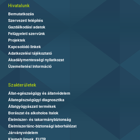
Hivatalunk
Bemutatkozás
Szervezeti felépítés
Gazdálkodási adatok
Felügyeleti szervünk
Projektek
Kapcsolódó linkek
Adatkezelési tájékoztató
Akadálymentességi nyilatkozat
Üzemeltetési információ
Szakterületek
Állat-egészségügy és állatvédelem
Állategészségügyi diagnosztika
Állatgyógyászati termékek
Borászat és alkoholos italok
Élelmiszer- és takarmánybiztonság
Élelmiszerlánc-biztonsági laborhálózat
Járványvédelem
Kiemelt ügyek, EUTR