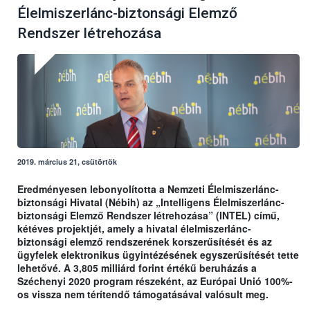
Élelmiszerlánc-biztonsági Elemző
Rendszer létrehozása
2019. március 21, csütörtök
Eredményesen lebonyolította a Nemzeti Élelmiszerlánc-
biztonsági Hivatal (Nébih) az „Intelligens Élelmiszerlánc-
biztonsági Elemző Rendszer létrehozása” (INTEL) című,
kétéves projektjét, amely a hivatal élelmiszerlánc-
biztonsági elemző rendszerének korszerűsítését és az
ügyfelek elektronikus ügyintézésének egyszerűsítését tette
lehetővé. A 3,805 milliárd forint értékű beruházás a
Széchenyi 2020 program részeként, az Európai Unió 100%-
os vissza nem térítendő támogatásával valósult meg.