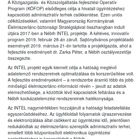
A Közigazgatás- és Közszolgáltatás-fejlesztési Operatív
Program (KÖFOP) elsődleges célja a hivatali ügyintézéshez
kapcsolódó adminisztratív terhek csökkentése. Ezen uniós
célkitűzésekkel, valamint Magyarország Kormányának
Élelmiszerlánc-biztonsági Stratégiájával összhangban indult
útjára 2017-ben a Nébih INTEL projektje. A kétéves, innovatív
program 2019. február 28-án zárult. Sajtónyilvános projektátadó
eseményét 2019. március 21-én tartotta a projektgazda, ahol a
fejlesztés eredményeit dr. Zarka Péter, a Nébih osztályvezetője
összegezte.
Az INTEL projekt egyik kiemelt célja a hatóság meglévő
adatelemző rendszereinek optimalizálása és korszerűsítése volt.
A fejlesztés eredményeként – a rendszerbe áramló több és jobb
minőségű élelmiszerlánc-információ révén – javult az adatok
elemezhetősége, a közöttük lévő kapcsolatok feltárása és a
Nébih kockázatelemzési rendszereinek hatékonysága.
Az INTEL nagymértékben hozzájárult a hatósági feladatellátás
egyszerűsödéséhez. Az ügyféloldali folyamatok újraszervezése
és elektronizálása által csökkent az ügyintézési idő, jelentősen
redukálódtak az élelmiszerlánc-szereplők adminisztratív terhei,
emellett több központosított elektronikus ügyintézési
szolgáltatáshoz is kapcsolódott a Nébih.