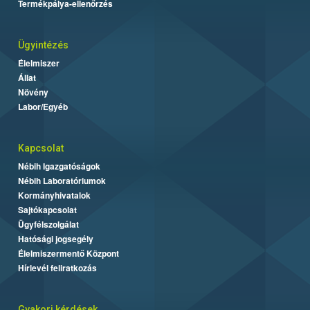
Termékpálya-ellenőrzés
Ügyintézés
Élelmiszer
Állat
Növény
Labor/Egyéb
Kapcsolat
Nébih Igazgatóságok
Nébih Laboratóriumok
Kormányhivatalok
Sajtókapcsolat
Ügyfélszolgálat
Hatósági jogsegély
Élelmiszermentő Központ
Hírlevél feliratkozás
Gyakori kérdések