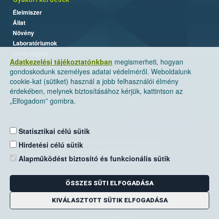
Élelmiszer
Állat
Növény
Laboratóriumok
Labor/Egyéb
Adatkezelési tájékoztatónkban
megismerheti, hogyan
gondoskodunk személyes adatai védelméről. Weboldalunk
cookie-kat (sütiket) használ a jobb felhasználói élmény
érdekében, melynek biztosításához kérjük, kattintson az
„Elfogadom” gombra.
Statisztikai célú sütik
Nemzeti Élelmiszerlánc-biztonsági Hivatal
Hirdetési célú sütik
Cím: 1024 Budapest, Keleti Károly utca. 24.
Alapműködést biztosító és funkcionális sütik
Levelezési cím: 1525 Budapest. Pf. 30.
ÖSSZES SÜTI ELFOGADÁSA
E-mail:
ugyfelszolgalat@nebih.gov.hu
Zöld szám: 06-80/263-244
KIVÁLASZTOTT SÜTIK ELFOGADÁSA
Telefon: 06-1/ 336-9000
Fax: 06-1/336-9479