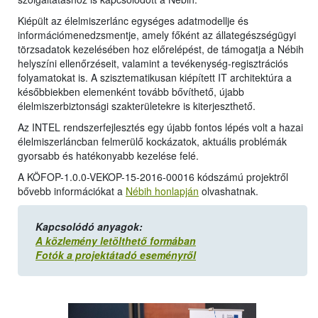
Kiépült az élelmiszerlánc egységes adatmodellje és
információmenedzsmentje, amely főként az állategészségügyi
törzsadatok kezelésében hoz előrelépést, de támogatja a Nébih
helyszíni ellenőrzéseit, valamint a tevékenység-regisztrációs
folyamatokat is. A szisztematikusan kiépített IT architektúra a
későbbiekben elemenként tovább bővíthető, újabb
élelmiszerbiztonsági szakterületekre is kiterjeszthető.
Az INTEL rendszerfejlesztés egy újabb fontos lépés volt a hazai
élelmiszerláncban felmerülő kockázatok, aktuális problémák
gyorsabb és hatékonyabb kezelése felé.
A KÖFOP-1.0.0-VEKOP-15-2016-00016 kódszámú projektről
bővebb információkat a
Nébih honlapján
olvashatnak.
Kapcsolódó anyagok:
A közlemény letölthető formában
Fotók a projektátadó eseményről