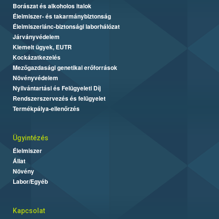
Borászat és alkoholos italok
Élelmiszer- és takarmánybiztonság
Élelmiszerlánc-biztonsági laborhálózat
Járványvédelem
Kiemelt ügyek, EUTR
Kockázatkezelés
Mezőgazdasági genetikai erőforrások
Növényvédelem
Nyilvántartási és Felügyeleti Díj
Rendszerszervezés és felügyelet
Termékpálya-ellenőrzés
Ügyintézés
Élelmiszer
Állat
Növény
Labor/Egyéb
Kapcsolat