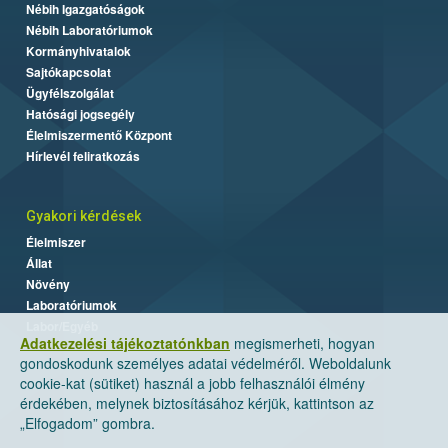
Nébih Igazgatóságok
Nébih Laboratóriumok
Kormányhivatalok
Sajtókapcsolat
Ügyfélszolgálat
Hatósági jogsegély
Élelmiszermentő Központ
Hírlevél feliratkozás
Gyakori kérdések
Élelmiszer
Állat
Növény
Laboratóriumok
Labor/Egyéb
Adatkezelési tájékoztatónkban
megismerheti, hogyan
gondoskodunk személyes adatai védelméről. Weboldalunk
cookie-kat (sütiket) használ a jobb felhasználói élmény
érdekében, melynek biztosításához kérjük, kattintson az
„Elfogadom” gombra.