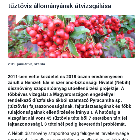
tűztövis állományának átvizsgálása
2019. január 23, szerda
2011-ben vette kezdetét és 2018 őszén eredményesen
zárult a Nemzeti Élelmiszerlánc-biztonsági Hivatal (Nébih)
dísznövény szaporítóanyag utóellenőrzési projektje. A
többéves vizsgálat a Magyarországon engedéllyel
rendelkező díszfaiskolákból származó Pyracantha sp.
(tűztövis) fajtaazonosságának, fajtatisztaságának és főbb
tulajdonságainak ellenőrzésére irányult. A hatóság a
vizsgálat alá vont 45 tűztövis tételből 7 esetében tárt fel
fajtaazonossági, 3 tételnél pedig keveredési problémát.
A Nébih dísznövény szaporítóanyag felügyeleti tevékenysége
részeként vizsgálta az engedéllyel rendelkező hazai faiskolák