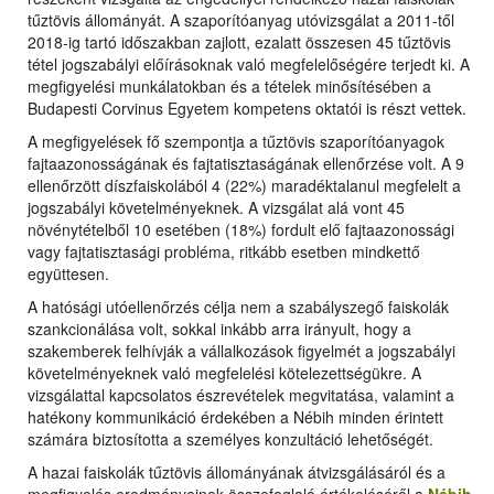
tűztövis állományát. A szaporítóanyag utóvizsgálat a 2011-től
2018-ig tartó időszakban zajlott, ezalatt összesen 45 tűztövis
tétel jogszabályi előírásoknak való megfelelőségére terjedt ki. A
megfigyelési munkálatokban és a tételek minősítésében a
Budapesti Corvinus Egyetem kompetens oktatói is részt vettek.
A megfigyelések fő szempontja a tűztövis szaporítóanyagok
fajtaazonosságának és fajtatisztaságának ellenőrzése volt. A 9
ellenőrzött díszfaiskolából 4 (22%) maradéktalanul megfelelt a
jogszabályi követelményeknek. A vizsgálat alá vont 45
növénytételből 10 esetében (18%) fordult elő fajtaazonossági
vagy fajtatisztasági probléma, ritkább esetben mindkettő
együttesen.
A hatósági utóellenőrzés célja nem a szabályszegő faiskolák
szankcionálása volt, sokkal inkább arra irányult, hogy a
szakemberek felhívják a vállalkozások figyelmét a jogszabályi
követelményeknek való megfelelési kötelezettségükre. A
vizsgálattal kapcsolatos észrevételek megvitatása, valamint a
hatékony kommunikáció érdekében a Nébih minden érintett
számára biztosította a személyes konzultáció lehetőségét.
A hazai faiskolák tűztövis állományának átvizsgálásáról és a