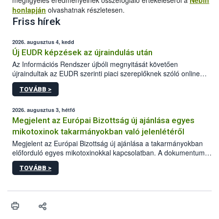
megfigyelés eredményeinek összefoglaló értékeléséről a
Nébih
honlapján
olvashatnak részletesen.
Friss hírek
2026. augusztus 4, kedd
Új EUDR képzések az újraindulás után
Az Információs Rendszer újbóli megnyitását követően
újraindultak az EUDR szerinti piaci szereplőknek szóló online
képzések.
TOVÁBB >
2026. augusztus 3, hétfő
Megjelent az Európai Bizottság új ajánlása egyes
mikotoxinok takarmányokban való jelenlétéről
Megjelent az Európai Bizottság új ajánlása a takarmányokban
előforduló egyes mikotoxinokkal kapcsolatban. A dokumentum
2027-től új irányértékek alkalmazását írja elő, és a jelenleg
TOVÁBB >
hatályos uniós ajánlások helyébe lép.