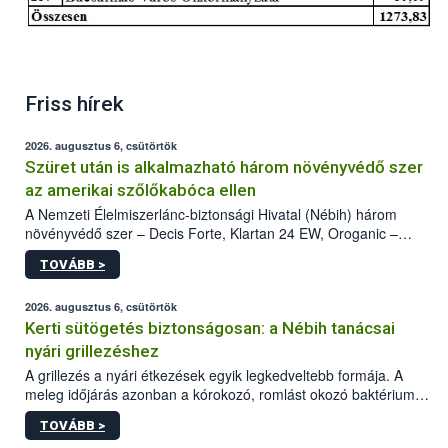
Friss hírek
2026. augusztus 6, csütörtök
Szüret után is alkalmazható három növényvédő szer
az amerikai szőlőkabóca ellen
A Nemzeti Élelmiszerlánc-biztonsági Hivatal (Nébih) három
növényvédő szer – Decis Forte, Klartan 24 EW, Oroganic –
engedélyokiratát módosította, így azok a szüretet követően,
TOVÁBB >
egészen a vesszőérettség (BBCH 91) stádiumáig
felhasználhatóak a szőlőben. A kiterjesztések célja, hogy a korai
érésű szőlőkben is legyen lehetőség a károsító elleni további
2026. augusztus 6, csütörtök
védekezésre. Az Oroganic készítmény kis kiszerelésben kiskerti
Kerti sütögetés biztonságosan: a Nébih tanácsai
felhasználók számára is elérhető és ökológiai termesztésben is
nyári grillezéshez
engedélyezett.
A grillezés a nyári étkezések egyik legkedveltebb formája. A
meleg időjárás azonban a kórokozó, romlást okozó baktériumok
gyorsabb szaporodásának is kedvez. A szabadtéri sütögetés
TOVÁBB >
ezért nem csupán a megfelelő sütési technikáról szól: legalább