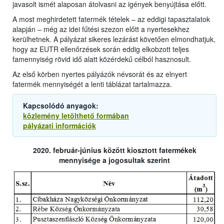
javasolt ismét alaposan átolvasni az igények benyújtása előtt.
A most meghirdetett fatermék tételek – az eddigi tapasztalatok
alapján – még az idei fűtési szezon előtt a nyertesekhez
kerülhetnek. A pályázat sikeres lezárást követően elmondhatjuk,
hogy az EUTR ellenőrzések során eddig elkobzott teljes
famennyiség rövid idő alatt közérdekű célból hasznosult.
Az első körben nyertes pályázók névsorát és az elnyert
fatermék mennyiségét a lenti táblázat tartalmazza.
Kapcsolódó anyagok:
közlemény letölthető formában
pályázati információk
2020. február-június között kiosztott fatermékek
mennyisége a jogosultak szerint