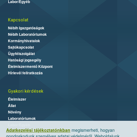
Labor/Egyéb
Kapcsolat
Nébih Igazgatóságok
Nébih Laboratóriumok
Kormányhivatalok
Sajtókapcsolat
Ügyfélszolgálat
Hatósági jogsegély
Élelmiszermentő Központ
Hírlevél feliratkozás
Gyakori kérdések
Élelmiszer
Állat
Növény
Laboratóriumok
Labor/Egyéb
Adatkezelési tájékoztatónkban
megismerheti, hogyan
gondoskodunk személyes adatai védelméről. Weboldalunk