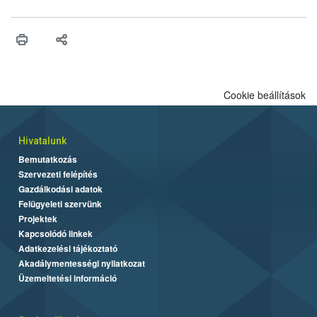
ilyen fontos az alapanyagok biztonságos kezelése, az alapvető
higiéniai szabályok betartása, a megfelelő hőkezelés, valamint a
maradékok szakszerű tárolása. A Nemzeti Élelmiszerlánc-
biztonsági Hivatal (Nébih) Oktatási Programja összegyűjtötte a
biztonságos grillezés legfontosabb tudnivalóit.
Cookie beállítások
Hivatalunk
Bemutatkozás
Szervezeti felépítés
Gazdálkodási adatok
Felügyeleti szervünk
Projektek
Kapcsolódó linkek
Adatkezelési tájékoztató
Akadálymentességi nyilatkozat
Üzemeltetési információ