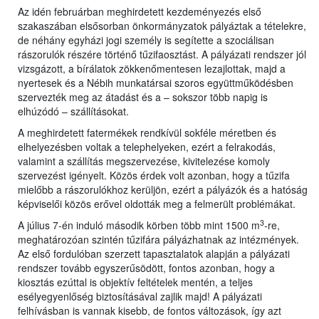
Az idén februárban meghirdetett kezdeményezés első
szakaszában elsősorban önkormányzatok pályáztak a tételekre,
de néhány egyházi jogi személy is segítette a szociálisan
rászorulók részére történő tűzifaosztást. A pályázati rendszer jól
vizsgázott, a bírálatok zökkenőmentesen lezajlottak, majd a
nyertesek és a Nébih munkatársai szoros együttműködésben
szervezték meg az átadást és a – sokszor több napig is
elhúzódó – szállításokat.
A meghirdetett fatermékek rendkívül sokféle méretben és
elhelyezésben voltak a telephelyeken, ezért a felrakodás,
valamint a szállítás megszervezése, kivitelezése komoly
szervezést igényelt. Közös érdek volt azonban, hogy a tűzifa
mielőbb a rászorulókhoz kerüljön, ezért a pályázók és a hatóság
képviselői közös erővel oldották meg a felmerült problémákat.
3
A július 7-én induló második körben több mint 1500 m
-re,
meghatározóan szintén tűzifára pályázhatnak az intézmények.
Az első fordulóban szerzett tapasztalatok alapján a pályázati
rendszer tovább egyszerűsödött, fontos azonban, hogy a
kiosztás ezúttal is objektív feltételek mentén, a teljes
esélyegyenlőség biztosításával zajlik majd! A pályázati
felhívásban is vannak kisebb, de fontos változások, így azt