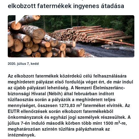
elkobzott fatermékek ingyenes átadása
2020. július 7, kedd
Az elkobzott fatermékek közérdekű célú felhasználására
meghirdetett pályázat első fordulója véget ért, de már indul
az újabb pályázati lehetőség. A Nemzeti Élelmiszerlánc-
biztonsági Hivatal (Nébih) által februárban indított
tűzifaosztás során a pályázók a meghirdetett teljes
3
mennyiséget, összesen 1273,83 m
faterméket elvitték. Az
EUTR ellenőrzések során elkobzott fatermékekből
önkormányzatok és egyházi jogi személyek részesültek. A
3
július 7-én induló második körben több mint 1500 m
-re,
meghatározóan szintén tűzifára pályázhatnak az
intézmények.