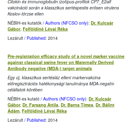
Citokin és immunoglobulin izotípus-profilok CP7_E2alf
vakcináció során a klasszikus sertéspestis erősen virulens
Koslov-törzse ellen
NÉBIH-es kutatók
/ Authors (NFCSO only)
:
Dr. Kulcsár
Gábor
,
Felföldiné Lévai Réka
Lezárult
/ Published
: 2014
Pre-registration efficacy study of a novel marker vaccine
against classical swine fever on Maternally Derived
Antibody negative (MDA-) target animals
Egy új, klasszikus sertésláz elleni markervakcina
előregisztrációs hatékonysági tanulmánya MDA-negatív
célállatok körében
NÉBIH-es kutató
/ Authors (NFCSO only)
:
Dr. Kulcsár
Gábor,
Dr. Farsang Attila
,
Dr. Barna Tímea
,
Dr. Bálint
Ádám
,
Felföldiné Lévai Réka
Lezárult
/ Published
: 2014