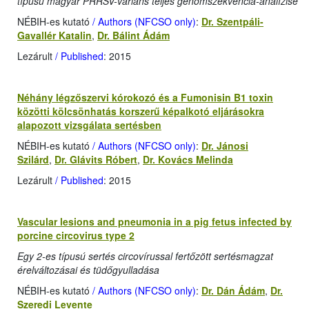
típusú magyar PRRSV-variáns teljes genomszekvencia-analízise
NÉBIH-es kutató
/ Authors (NFCSO only)
:
Dr. Szentpáli-
Gavallér Katalin
,
Dr. Bálint Ádám
Lezárult
/ Published
: 2015
Néhány légzőszervi kórokozó és a Fumonisin B1 toxin
közötti kölcsönhatás korszerű képalkotó eljárásokra
alapozott vizsgálata sertésben
NÉBIH-es kutató
/ Authors (NFCSO only)
:
Dr. Jánosi
Szilárd
,
Dr. Glávits Róbert
,
Dr. Kovács Melinda
Lezárult
/ Published
: 2015
Vascular lesions and pneumonia in a pig fetus infected by
porcine circovirus type 2
Egy 2-es típusú sertés circovírussal fertőzött sertésmagzat
érelváltozásai és tüdőgyulladása
NÉBIH-es kutató
/ Authors (NFCSO only)
:
Dr. Dán Ádám
,
Dr.
Szeredi Levente