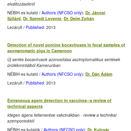
elváltozásokról
NÉBIH-es kutató
/ Authors (NFCSO only)
:
Dr. Jánosi
Szilárd
,
Dr. Szeredi Levente
,
Dr. Deim Zoltán
Lezárult
/ Published
: 2013
Detection of novel porcine bocaviruses in fecal samples of
asymptomatic pigs in Cameroon
Új sertés bocavírusok azonosítása aszimptomatikus sertések
ürülékmintáiból Kamerunban
NÉBIH-es kutató
/ Authors (NFCSO only)
:
Dr. Dán Ádám
Lezárult
/ Published
: 2013
Extraneous agent detection in vaccines--a review of
technical aspects
Idegen ágens felismerése vakcinákban - review a technikai
szempontoktól
NÉBIH-es kutatók
/ Authors (NFCSO only)
:
Dr. Kulcsár