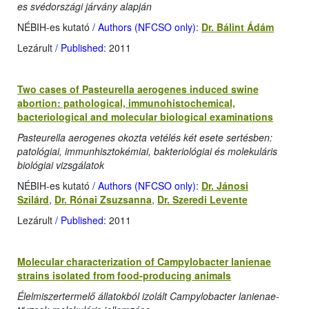
es svédországi járvány alapján
NÉBIH-es kutató
/ Authors (NFCSO only)
:
Dr. Bálint Ádám
Lezárult
/ Published
: 2011
Two cases of Pasteurella aerogenes induced swine
abortion: pathological, immunohistochemical,
bacteriological and molecular biological examinations
Pasteurella aerogenes okozta vetélés két esete sertésben:
patológiai, immunhisztokémiai, bakteriológiai és molekuláris
biológiai vizsgálatok
NÉBIH-es kutató
/ Authors (NFCSO only)
:
Dr. Jánosi
Szilárd
,
Dr. Rónai Zsuzsanna
,
Dr. Szeredi Levente
Lezárult
/ Published
: 2011
Molecular characterization of Campylobacter lanienae
strains isolated from food-producing animals
Élelmiszertermelő állatokból izolált Campylobacter lanienae-