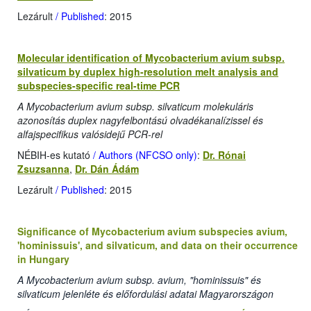
Lezárult
/ Published
: 2015
Molecular identification of Mycobacterium avium subsp.
silvaticum by duplex high-resolution melt analysis and
subspecies-specific real-time PCR
A Mycobacterium avium subsp. silvaticum molekuláris
azonosítás duplex nagyfelbontású olvadékanalízissel és
alfajspecifikus valósidejű PCR-rel
NÉBIH-es kutató
/ Authors (NFCSO only)
:
Dr. Rónai
Zsuzsanna
,
Dr. Dán Ádám
Lezárult
/ Published
: 2015
Significance of Mycobacterium avium subspecies avium,
'hominissuis', and silvaticum, and data on their occurrence
in Hungary
A Mycobacterium avium subsp. avium, "hominissuis" és
silvaticum jelenléte és előfordulási adatai Magyarországon