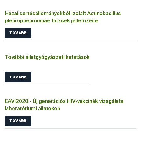
Hazai sertésállományokból izolált Actinobacillus
pleuropneumoniae törzsek jellemzése
TOVÁBB
További állatgyógyászati kutatások
TOVÁBB
EAVI2020 - Új generációs HIV-vakcinák vizsgálata
laboratóriumi állatokon
TOVÁBB