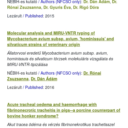
NÉBIH-es kutató
/ Authors (NFCSO only)
:
Dr. Dán Ádám
,
Dr.
Rónai Zsuzsanna
,
Dr. Gyuris Éva
,
Dr. Rigó Dóra
Lezárult
/ Published
: 2015
Molecular analysis and MIRU-VNTR typing of
Mycobacterium avium subsp. avium, 'hominissuis' and
silvaticum strains of veterinary origin
Állatorvosi eredetű Mycobacterium avium subsp. avium,
hominissuis és silvaticum törzsek molekuláris vizsgálata és
MIRU-VNTR-tipizálása
NÉBIH-es kutató
/ Authors (NFCSO only)
:
Dr. Rónai
Zsuzsanna
,
Dr. Dán Ádám
Lezárult
/ Published
: 2016
Acute tracheal oedema and haemorrhage with
fibrinonecrotic tracheitis in pigs--a porcine counterpart of
bovine honker syndrome?
Akut tracea ödéma és vérzés fibrinonekrotikus trachetisszel