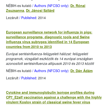
NÉBIH-es kutató
/ Authors (NFCSO only)
:
Dr. Rónai
Zsuzsanna
,
Dr. Jánosi Szilárd
Lezárult
/ Published
: 2014
European surveillance network for influenza in pigs:
surveillance programs, diagnostic tools and Swine
influenza virus subtypes identified in 14 European
countries from 2010 to 2013
Európai sertésinfluenza-felügyeleti hálózat: felügyeleti
programok, vizsgálati eszközök és 14 európai országban
azonosított sertésinfluenza-altípusok 2010 és 2013 között
NÉBIH-es kutató
/ Authors (NFCSO only)
:
Dr. Dán Ádám
Lezárult
/ Published
: 2014
Cytokine and immunoglobulin isotype profiles during
CP7_E2alf vaccination against a challenge with the highly
virulent Koslov strain of classical swine fever virus