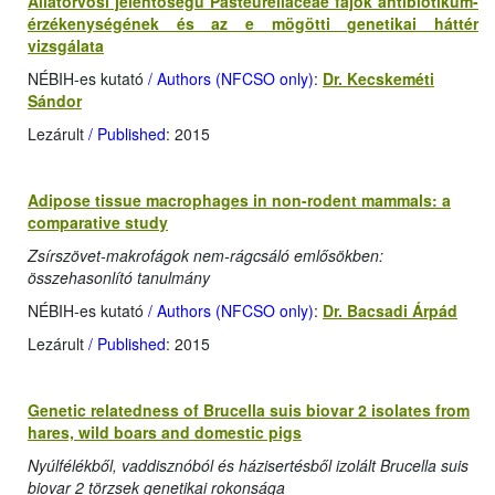
Állatorvosi jelentőségű Pasteurellaceae fajok antibiotikum-
érzékenységének és az e mögötti genetikai háttér
vizsgálata
NÉBIH-es kutató
/ Authors (NFCSO only)
:
Dr. Kecskeméti
Sándor
Lezárult
/ Published
: 2015
Adipose tissue macrophages in non-rodent mammals: a
comparative study
Zsírszövet-makrofágok nem-rágcsáló emlősökben:
összehasonlító tanulmány
NÉBIH-es kutató
/ Authors (NFCSO only)
:
Dr. Bacsadi Árpád
Lezárult
/ Published
: 2015
Genetic relatedness of Brucella suis biovar 2 isolates from
hares, wild boars and domestic pigs
Nyúlfélékből, vaddisznóból és házisertésből izolált Brucella suis
biovar 2 törzsek genetikai rokonsága