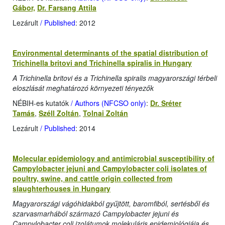
Gábor,
Dr. Farsang Attila
Lezárult
/ Published
: 2012
Environmental determinants of the spatial distribution of
Trichinella britovi and Trichinella spiralis in Hungary
A Trichinella britovi és a Trichinella spiralis magyarországi térbeli
eloszlását meghatározó környezeti tényezők
NÉBIH-es kutatók
/ Authors (NFCSO only)
:
Dr. Sréter
Tamás
,
Széll Zoltán
,
Tolnai Zoltán
Lezárult
/ Published
: 2014
Molecular epidemiology and antimicrobial susceptibility of
Campylobacter jejuni and Campylobacter coli isolates of
poultry, swine, and cattle origin collected from
slaughterhouses in Hungary
Magyarországi vágóhidakból gyűjtött, baromfiból, sertésből és
szarvasmarhából származó Campylobacter jejuni és
Campylobacter coli izolátumok molekuláris epidemiológiája és