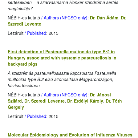
sertésekben – a szarvasmarha Honker-szindróma sertés-
megfelelője?
NÉBIH-es kutató
/ Authors (NFCSO only)
:
Dr. Dán Ádám
,
Dr.
Szeredi Levente
Lezárult
/ Published
: 2015
First detection of Pasteurella multocida type B:2 in
Hungary associated with systemic pasteurellosis in
backyard pigs
A szisztémás pasteurellosisszal kapcsolatos Pasteurella
multocida type B:2 első azonosítása Magyarországon,
házisertésekben
NÉBIH-es kutató
/ Authors (NFCSO only)
:
Dr. Jánosi
Szilárd
,
Dr. Szeredi Levente
,
Dr. Erdélyi Károly
,
Dr. Tóth
Gergely
Lezárult
/ Published
: 2015
Molecular Epidemiology and Evolution of Influenza Viruses