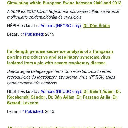
Circulating within European Swine between 2009 and 2013
A 2009 és 2013 között terjedő európai sertésinfluenza vírusok
molkeuláris epidemiológiája és evolúciója
NÉBIH-es kutató
/ Authors (NFCSO only)
:
Dr. Dán Ádám
Lezárult
/ Published:
2015
Full-length genome sequence analysis of a Hungarian
porcine reproductive and respiratory syndrome virus
isolated from a pig with severe respiratory disease
Súlyos légúti betegséggel fertőzött sertésből izolált sertés
reprodukciós és légzőszervi szindróma vírus (PRRSV) teljes
genomszekvencia-analízise
NÉBIH-es kutató
/ Authors (NFCSO only)
:
Dr. Bálint Ádám
,
Dr.
Kecskeméti Sándor,
,
Dr. Dán Ádám
,
Dr. Farsang Attila
,
Dr.
Szeredi Levente
Lezárult
/ Published
: 2015