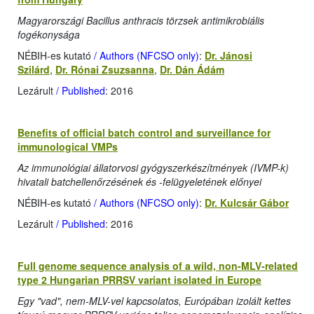
Magyarországi Bacillus anthracis törzsek antimikrobiális
fogékonysága
NÉBIH-es kutató
/ Authors (NFCSO only)
:
Dr. Jánosi
Szilárd
,
Dr. Rónai Zsuzsanna
,
Dr. Dán Ádám
Lezárult
/ Published
: 2016
Benefits of official batch control and surveillance for
immunological VMPs
Az immunológiai állatorvosi gyógyszerkészítmények (IVMP-k)
hivatali batchellenőrzésének és -felügyeletének előnyei
NÉBIH-es kutató
/ Authors (NFCSO only)
:
Dr. Kulcsár Gábor
Lezárult
/ Published
: 2016
Full genome sequence analysis of a wild, non-MLV-related
type 2 Hungarian PRRSV variant isolated in Europe
Egy "vad", nem-MLV-vel kapcsolatos, Európában izolált kettes