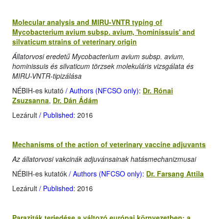
Molecular analysis and MIRU-VNTR typing of
Mycobacterium avium subsp. avium, 'hominissuis' and
silvaticum strains of veterinary origin
Állatorvosi eredetű Mycobacterium avium subsp. avium,
hominissuis és silvaticum törzsek molekuláris vizsgálata és
MIRU-VNTR-tipizálása
NÉBIH-es kutató
/ Authors (NFCSO only)
:
Dr. Rónai
Zsuzsanna
,
Dr. Dán Ádám
Lezárult
/ Published
: 2016
Mechanisms of the action of veterinary vaccine adjuvants
Az állatorvosi vakcinák adjuvánsainak hatásmechanizmusai
NÉBIH-es kutatók
/ Authors (NFCSO only)
:
Dr. Farsang Attila
Lezárult
/ Published
: 2016
Paraziták terjedése a változó európai környezetben: a