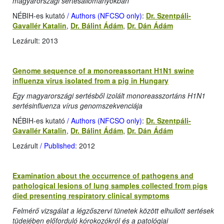
magyarországi sertésállományokban
NÉBIH-es kutató
/ Authors (NFCSO only)
:
Dr. Szentpáli-
Gavallér Katalin
,
Dr. Bálint Ádám
,
Dr. Dán Ádám
Lezárult: 2013
Genome sequence of a monoreassortant H1N1 swine
influenza virus isolated from a pig in Hungary
Egy magyarországi sertésből izolált monoreasszortáns H1N1
sertésinfluenza vírus genomszekvenciája
NÉBIH-es kutató
/ Authors (NFCSO only)
:
Dr. Szentpáli-
Gavallér Katalin
,
Dr. Bálint Ádám
,
Dr. Dán Ádám
Lezárult
/ Published
: 2012
Examination about the occurrence of pathogens and
pathological lesions of lung samples collected from pigs
died presenting respiratory clinical symptoms
Felmérő vizsgálat a légzőszervi tünetek között elhullott sertések
tüdejében előforduló kórokozókról és a patológiai