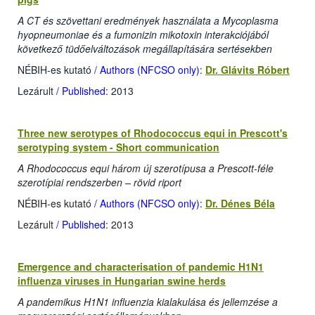
A CT és szövettani eredmények használata a Mycoplasma
hyopneumoniae és a fumonizin mikotoxin interakciójából
következő tüdőelváltozások megállapítására sertésekben
NÉBIH-es kutató
/ Authors (NFCSO only)
:
Dr. Glávits Róbert
Lezárult
/ Published
: 2013
Three new serotypes of Rhodococcus equi in Prescott's
serotyping system - Short communication
A Rhodococcus equi három új szerotípusa a Prescott-féle
szerotípiai rendszerben – rövid riport
NÉBIH-es kutató
/ Authors (NFCSO only)
:
Dr. Dénes Béla
Lezárult
/ Published
: 2013
Emergence and characterisation of pandemic H1N1
influenza viruses in Hungarian swine herds
A pandemikus H1N1 influenzia kialakulása és jellemzése a