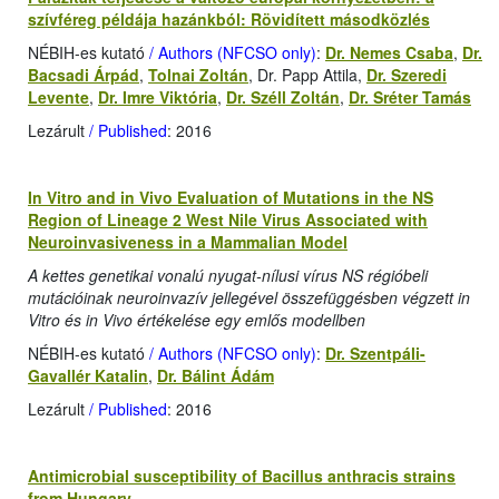
szívféreg példája hazánkból: Rövidített másodközlés
NÉBIH-es kutató
/ Authors (NFCSO only)
:
Dr. Nemes Csaba
,
Dr.
Bacsadi Árpád
,
Tolnai Zoltán
, Dr. Papp Attila,
Dr. Szeredi
Levente
,
Dr. Imre Viktória
,
Dr. Széll Zoltán
,
Dr. Sréter Tamás
Lezárult
/ Published
: 2016
In Vitro and in Vivo Evaluation of Mutations in the NS
Region of Lineage 2 West Nile Virus Associated with
Neuroinvasiveness in a Mammalian Model
A kettes genetikai vonalú nyugat-nílusi vírus NS régióbeli
mutációinak neuroinvazív jellegével összefüggésben végzett in
Vitro és in Vivo értékelése egy emlős modellben
NÉBIH-es kutató
/ Authors (NFCSO only)
:
Dr. Szentpáli-
Gavallér Katalin
,
Dr. Bálint Ádám
Lezárult
/ Published
: 2016
Antimicrobial susceptibility of Bacillus anthracis strains
from Hungary