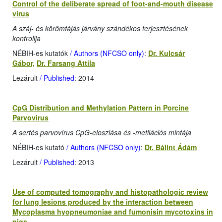
Control of the deliberate spread of foot-and-mouth disease
virus
A száj- és körömfájás járvány szándékos terjesztésének
kontrollja
NÉBIH-es kutatók
/ Authors (NFCSO only)
:
Dr. Kulcsár
Gábor,
Dr. Farsang Attila
Lezárult
/ Published
: 2014
CpG Distribution and Methylation Pattern in Porcine
Parvovirus
A sertés parvovírus CpG-eloszlása és -metilációs mintája
NÉBIH-es kutató
/ Authors (NFCSO only)
:
Dr. Bálint Ádám
Lezárult
/ Published
: 2013
Use of computed tomography and histopathologic review
for lung lesions produced by the interaction between
Mycoplasma hyopneumoniae and fumonisin mycotoxins in
pigs