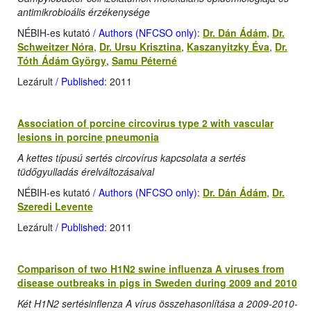
antimikrobioális érzékenysége
NÉBIH-es kutató
/ Authors (NFCSO only)
:
Dr. Dán Ádám
,
Dr.
Schweitzer Nóra
,
Dr. Ursu Krisztina
,
Kaszanyitzky Éva
,
Dr.
Tóth Ádám György
,
Samu Péterné
Lezárult
/ Published
: 2011
Association of porcine circovirus type 2 with vascular
lesions in porcine pneumonia
A kettes típusú sertés circovírus kapcsolata a sertés
tüdőgyulladás érelváltozásaival
NÉBIH-es kutató
/ Authors (NFCSO only)
:
Dr. Dán Ádám
,
Dr.
Szeredi Levente
Lezárult
/ Published
: 2011
Comparison of two H1N2 swine influenza A viruses from
disease outbreaks in pigs in Sweden during 2009 and 2010
Két H1N2 sertésinflenza A vírus összehasonlítása a 2009-2010-