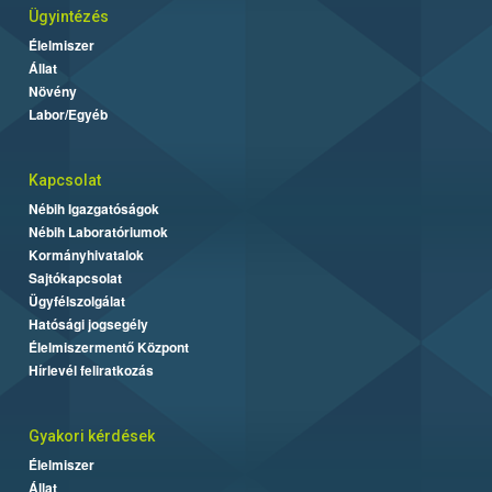
Ügyintézés
Élelmiszer
Állat
Növény
Labor/Egyéb
Kapcsolat
Nébih Igazgatóságok
Nébih Laboratóriumok
Kormányhivatalok
Sajtókapcsolat
Ügyfélszolgálat
Hatósági jogsegély
Élelmiszermentő Központ
Hírlevél feliratkozás
Gyakori kérdések
Élelmiszer
Állat