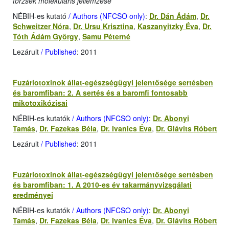
törzsek molekuláris jellemzése
NÉBIH-es kutató
/ Authors (NFCSO only)
:
Dr. Dán Ádám
,
Dr.
Schweitzer Nóra
,
Dr. Ursu Krisztina
,
Kaszanyitzky Éva
,
Dr.
Tóth Ádám György
,
Samu Péterné
Lezárult
/ Published
: 2011
Fuzáriotoxinok állat-egészségügyi jelentősége sertésben
és baromfiban: 2. A sertés és a baromfi fontosabb
mikotoxikózisai
NÉBIH-es kutatók
/ Authors (NFCSO only)
:
Dr. Abonyi
Tamás
,
Dr. Fazekas Béla
,
Dr. Ivanics Éva
,
Dr. Glávits Róbert
Lezárult
/ Published
: 2011
Fuzáriotoxinok állat-egészségügyi jelentősége sertésben
és baromfiban: 1. A 2010-es év takarmányvizsgálati
eredményei
NÉBIH-es kutatók
/ Authors (NFCSO only)
:
Dr. Abonyi
Tamás
,
Dr. Fazekas Béla
,
Dr. Ivanics Éva
,
Dr. Glávits Róbert