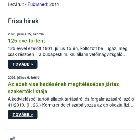
Lezárult
/ Published
: 2011
Friss hírek
2026. július 15, szerda
125 éve történt
125 évvel ezelőtt 1901. július 15-én, költözött be – igaz, még
csak részben – a budapesti m. kir. állami vetőmagvizsgáló
állomás a Kis Rókus utca 15. szám alatti, Czigler Győző által
TOVÁBB >
tervezett új épületébe.
2026. július 6, hétfő
Az ebek viselkedésének megítélésében jártas
szakértők listája
A kedvtelésből tartott állatok tartásáról és forgalmazásáról szóló
41/2010. (II. 26.) Korm.rendelet szabályozza az eb okozta fizikai
sérülés, illetve ennek veszélye keletkezésekor felmerülő
TOVÁBB >
hatósági feladatokat, valamint a veszélyes eb tartását és annak
engedélyezését. Ezen eljárások során szükség esetén be kell
vonni az ebek viselkedésének megítélésében jártas szakértőt.