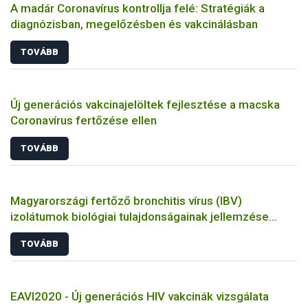
A madár Coronavírus kontrollja felé: Stratégiák a
diagnózisban, megelőzésben és vakcinálásban
TOVÁBB
Új generációs vakcinajelöltek fejlesztése a macska
Coronavírus fertőzése ellen
TOVÁBB
Magyarországi fertőző bronchitis vírus (IBV)
izolátumok biológiai tulajdonságainak jellemzése
állatkísérletes és molekuláris biológiai eszközökkel
TOVÁBB
EAVI2020 - Új generációs HIV vakcinák vizsgálata