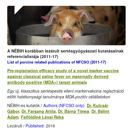
A NÉBIH korábban lezárult sertésgyógyászati kutatásainak
referencialistája (2011-17)
List of porcine related publications of NFCSO (2011-17)
Pre-registration efficacy study of a novel marker vaccine
against classical swine fever on maternally derived
antibody positive (MDA+) target animals
Egy új, klasszikus sertéspestis elleni markervakcina regisztráció
előtti hatékonysági tanulmánya MDA-pozitív célállatokon
NÉBIH-es kutatók
/ Authors (NFCSO only)
:
Dr. Kulcsár
Gábor,
Dr. Farsang Attila
,
Dr. Barna Tímea
,
Dr. Bálint
Ádám
,
Felföldiné Lévai Réka
Lezárult
/ Published
: 2016