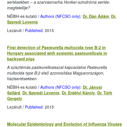
sertésekben – a szarvasmarha Honker-szindróma sertés-
megfelelője?
NÉBIH-es kutató
/ Authors (NFCSO only)
:
Dr. Dán Ádám
,
Dr.
Szeredi Levente
Lezárult
/ Published
: 2015
First detection of Pasteurella multocida type B:2 in
Hungary associated with systemic pasteurellosis in
backyard pigs
A szisztémás pasteurellosisszal kapcsolatos Pasteurella
multocida type B:2 első azonosítása Magyarországon,
házisertésekben
NÉBIH-es kutató
/ Authors (NFCSO only)
:
Dr. Jánosi
Szilárd
,
Dr. Szeredi Levente
,
Dr. Erdélyi Károly
,
Dr. Tóth
Gergely
Lezárult
/ Published
: 2015
Molecular Epidemiology and Evolution of Influenza Viruses