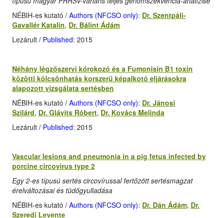
típusú magyar PRRSV-variáns teljes genomszekvencia-analízise
NÉBIH-es kutató
/ Authors (NFCSO only)
:
Dr. Szentpáli-
Gavallér Katalin
,
Dr. Bálint Ádám
Lezárult
/ Published
: 2015
Néhány légzőszervi kórokozó és a Fumonisin B1 toxin
közötti kölcsönhatás korszerű képalkotó eljárásokra
alapozott vizsgálata sertésben
NÉBIH-es kutató
/ Authors (NFCSO only)
:
Dr. Jánosi
Szilárd
,
Dr. Glávits Róbert
,
Dr. Kovács Melinda
Lezárult
/ Published
: 2015
Vascular lesions and pneumonia in a pig fetus infected by
porcine circovirus type 2
Egy 2-es típusú sertés circovírussal fertőzött sertésmagzat
érelváltozásai és tüdőgyulladása
NÉBIH-es kutató
/ Authors (NFCSO only)
:
Dr. Dán Ádám
,
Dr.
Szeredi Levente