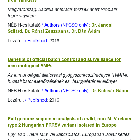
Magyarországi Bacillus anthracis törzsek antimikrobiális
fogékonysága
NÉBIH-es kutató
/ Authors (NFCSO only)
:
Dr. Jánosi
Szilárd
,
Dr. Rónai Zsuzsanna
,
Dr. Dán Ádám
Lezárult
/ Published
: 2016
Benefits of official batch control and surveillance for
immunological VMPs
Az immunológiai állatorvosi gyógyszerkészítmények (IVMP-k)
hivatali batchellenőrzésének és -felügyeletének előnyei
NÉBIH-es kutató
/ Authors (NFCSO only)
:
Dr. Kulcsár Gábor
Lezárult
/ Published
: 2016
Full genome sequence analysis of a wild, non-MLV-related
type 2 Hungarian PRRSV variant isolated in Europe
Egy "vad", nem-MLV-vel kapcsolatos, Európában izolált kettes