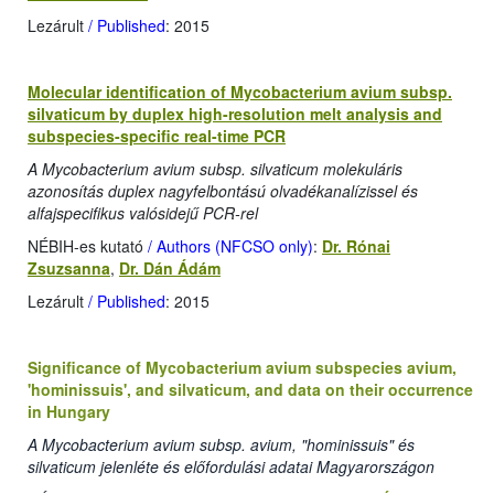
Lezárult
/ Published
: 2015
Molecular identification of Mycobacterium avium subsp.
silvaticum by duplex high-resolution melt analysis and
subspecies-specific real-time PCR
A Mycobacterium avium subsp. silvaticum molekuláris
azonosítás duplex nagyfelbontású olvadékanalízissel és
alfajspecifikus valósidejű PCR-rel
NÉBIH-es kutató
/ Authors (NFCSO only)
:
Dr. Rónai
Zsuzsanna
,
Dr. Dán Ádám
Lezárult
/ Published
: 2015
Significance of Mycobacterium avium subspecies avium,
'hominissuis', and silvaticum, and data on their occurrence
in Hungary
A Mycobacterium avium subsp. avium, "hominissuis" és
silvaticum jelenléte és előfordulási adatai Magyarországon