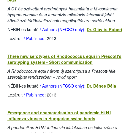
A CT és szövettani eredmények használata a Mycoplasma
hyopneumoniae és a fumonizin mikotoxin interakciójából
következő tüdőelváltozások megállapítására sertésekben
NÉBIH-es kutató
/ Authors (NFCSO only)
:
Dr. Glávits Róbert
Lezárult
/ Published
: 2013
Three new serotypes of Rhodococcus equi in Prescott's
serotyping system - Short communication
A Rhodococcus equi három új szerotípusa a Prescott-féle
szerotípiai rendszerben – rövid riport
NÉBIH-es kutató
/ Authors (NFCSO only)
:
Dr. Dénes Béla
Lezárult
/ Published
: 2013
Emergence and characterisation of pandemic H1N1
influenza viruses in Hungarian swine herds
A pandemikus H1N1 influenzia kialakulása és jellemzése a