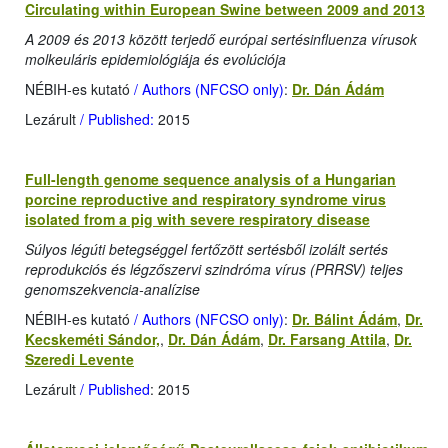
Circulating within European Swine between 2009 and 2013
A 2009 és 2013 között terjedő európai sertésinfluenza vírusok
molkeuláris epidemiológiája és evolúciója
NÉBIH-es kutató
/ Authors (NFCSO only)
:
Dr. Dán Ádám
Lezárult
/ Published:
2015
Full-length genome sequence analysis of a Hungarian
porcine reproductive and respiratory syndrome virus
isolated from a pig with severe respiratory disease
Súlyos légúti betegséggel fertőzött sertésből izolált sertés
reprodukciós és légzőszervi szindróma vírus (PRRSV) teljes
genomszekvencia-analízise
NÉBIH-es kutató
/ Authors (NFCSO only)
:
Dr. Bálint Ádám
,
Dr.
Kecskeméti Sándor,
,
Dr. Dán Ádám
,
Dr. Farsang Attila
,
Dr.
Szeredi Levente
Lezárult
/ Published
: 2015