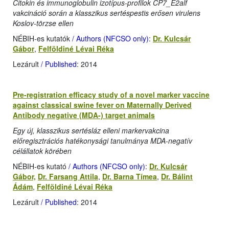
Citokin és immunoglobulin izotípus-profilok CP7_E2alf
vakcináció során a klasszikus sertéspestis erősen virulens
Koslov-törzse ellen
NÉBIH-es kutatók
/ Authors (NFCSO only)
:
Dr. Kulcsár
Gábor
,
Felföldiné Lévai Réka
Lezárult
/ Published
: 2014
Pre-registration efficacy study of a novel marker vaccine
against classical swine fever on Maternally Derived
Antibody negative (MDA-) target animals
Egy új, klasszikus sertésláz elleni markervakcina
előregisztrációs hatékonysági tanulmánya MDA-negatív
célállatok körében
NÉBIH-es kutató
/ Authors (NFCSO only)
:
Dr. Kulcsár
Gábor,
Dr. Farsang Attila
,
Dr. Barna Tímea
,
Dr. Bálint
Ádám
,
Felföldiné Lévai Réka
Lezárult
/ Published
: 2014