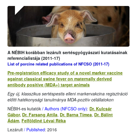
A NÉBIH korábban lezárult sertésgyógyászati kutatásainak
referencialistája (2011-17)
List of porcine related publications of NFCSO (2011-17)
Pre-registration efficacy study of a novel marker vaccine
against classical swine fever on maternally derived
antibody positive (MDA+) target animals
Egy új, klasszikus sertéspestis elleni markervakcina regisztráció
előtti hatékonysági tanulmánya MDA-pozitív célállatokon
NÉBIH-es kutatók
/ Authors (NFCSO only)
:
Dr. Kulcsár
Gábor,
Dr. Farsang Attila
,
Dr. Barna Tímea
,
Dr. Bálint
Ádám
,
Felföldiné Lévai Réka
Lezárult
/ Published
: 2016