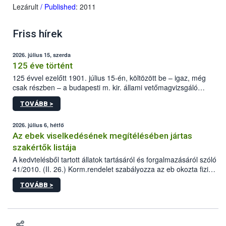
Lezárult
/ Published
: 2011
Friss hírek
2026. július 15, szerda
125 éve történt
125 évvel ezelőtt 1901. július 15-én, költözött be – igaz, még
csak részben – a budapesti m. kir. állami vetőmagvizsgáló
állomás a Kis Rókus utca 15. szám alatti, Czigler Győző által
TOVÁBB >
tervezett új épületébe.
2026. július 6, hétfő
Az ebek viselkedésének megítélésében jártas
szakértők listája
A kedvtelésből tartott állatok tartásáról és forgalmazásáról szóló
41/2010. (II. 26.) Korm.rendelet szabályozza az eb okozta fizikai
sérülés, illetve ennek veszélye keletkezésekor felmerülő
TOVÁBB >
hatósági feladatokat, valamint a veszélyes eb tartását és annak
engedélyezését. Ezen eljárások során szükség esetén be kell
vonni az ebek viselkedésének megítélésében jártas szakértőt.