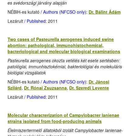
es svédországi járvány alapján
NÉBIH-es kutató
/ Authors (NFCSO only)
:
Dr. Bálint Ádám
Lezárult
/ Published
: 2011
Two cases of Pasteurella aerogenes induced swine
abortion: pathological, immunohistochemical,
bacteriological and molecular biological examinations
Pasteurella aerogenes okozta vetélés két esete sertésben:
patológiai, immunhisztokémiai, bakteriológiai és molekuláris
biológiai vizsgálatok
NÉBIH-es kutató
/ Authors (NFCSO only)
:
Dr. Jánosi
Szilárd
,
Dr. Rónai Zsuzsanna
,
Dr. Szeredi Levente
Lezárult
/ Published
: 2011
Molecular characterization of Campylobacter lanienae
strains isolated from food-producing animals
Élelmiszertermelő állatokból izolált Campylobacter lanienae-