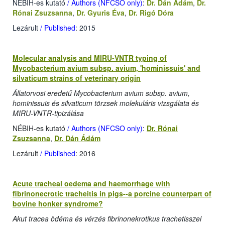
NÉBIH-es kutató
/ Authors (NFCSO only)
:
Dr. Dán Ádám
,
Dr.
Rónai Zsuzsanna
,
Dr. Gyuris Éva
,
Dr. Rigó Dóra
Lezárult
/ Published
: 2015
Molecular analysis and MIRU-VNTR typing of
Mycobacterium avium subsp. avium, 'hominissuis' and
silvaticum strains of veterinary origin
Állatorvosi eredetű Mycobacterium avium subsp. avium,
hominissuis és silvaticum törzsek molekuláris vizsgálata és
MIRU-VNTR-tipizálása
NÉBIH-es kutató
/ Authors (NFCSO only)
:
Dr. Rónai
Zsuzsanna
,
Dr. Dán Ádám
Lezárult
/ Published
: 2016
Acute tracheal oedema and haemorrhage with
fibrinonecrotic tracheitis in pigs--a porcine counterpart of
bovine honker syndrome?
Akut tracea ödéma és vérzés fibrinonekrotikus trachetisszel