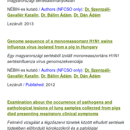
magyarországi sertésállományokban
NÉBIH-es kutató
/ Authors (NFCSO only)
:
Dr. Szentpáli-
Gavallér Katalin
,
Dr. Bálint Ádám
,
Dr. Dán Ádám
Lezárult: 2013
Genome sequence of a monoreassortant H1N1 swine
influenza virus isolated from a pig in Hungary
Egy magyarországi sertésből izolált monoreasszortáns H1N1
sertésinfluenza vírus genomszekvenciája
NÉBIH-es kutató
/ Authors (NFCSO only)
:
Dr. Szentpáli-
Gavallér Katalin
,
Dr. Bálint Ádám
,
Dr. Dán Ádám
Lezárult
/ Published
: 2012
Examination about the occurrence of pathogens and
pathological lesions of lung samples collected from pigs
died presenting respiratory clinical symptoms
Felmérő vizsgálat a légzőszervi tünetek között elhullott sertések
tüdejében előforduló kórokozókról és a patológiai