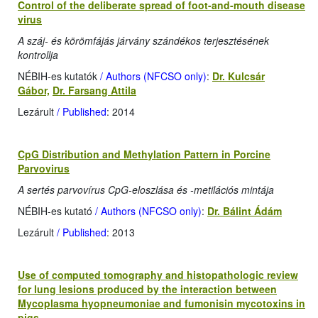
Control of the deliberate spread of foot-and-mouth disease
virus
A száj- és körömfájás járvány szándékos terjesztésének
kontrollja
NÉBIH-es kutatók
/ Authors (NFCSO only)
:
Dr. Kulcsár
Gábor,
Dr. Farsang Attila
Lezárult
/ Published
: 2014
CpG Distribution and Methylation Pattern in Porcine
Parvovirus
A sertés parvovírus CpG-eloszlása és -metilációs mintája
NÉBIH-es kutató
/ Authors (NFCSO only)
:
Dr. Bálint Ádám
Lezárult
/ Published
: 2013
Use of computed tomography and histopathologic review
for lung lesions produced by the interaction between
Mycoplasma hyopneumoniae and fumonisin mycotoxins in
pigs