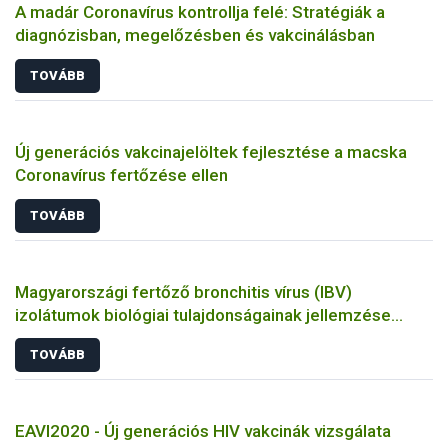
A madár Coronavírus kontrollja felé: Stratégiák a
diagnózisban, megelőzésben és vakcinálásban
TOVÁBB
Új generációs vakcinajelöltek fejlesztése a macska
Coronavírus fertőzése ellen
TOVÁBB
Magyarországi fertőző bronchitis vírus (IBV)
izolátumok biológiai tulajdonságainak jellemzése
állatkísérletes és molekuláris biológiai eszközökkel
TOVÁBB
EAVI2020 - Új generációs HIV vakcinák vizsgálata