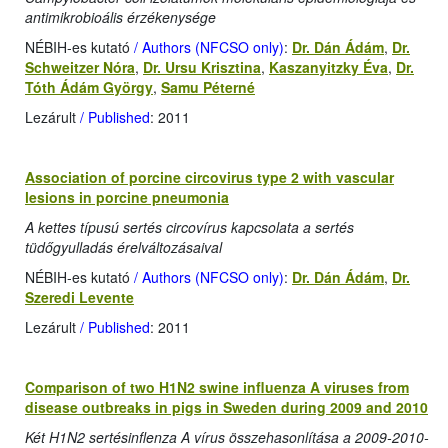
antimikrobioális érzékenysége
NÉBIH-es kutató
/ Authors (NFCSO only)
:
Dr. Dán Ádám
,
Dr.
Schweitzer Nóra
,
Dr. Ursu Krisztina
,
Kaszanyitzky Éva
,
Dr.
Tóth Ádám György
,
Samu Péterné
Lezárult
/ Published
: 2011
Association of porcine circovirus type 2 with vascular
lesions in porcine pneumonia
A kettes típusú sertés circovírus kapcsolata a sertés
tüdőgyulladás érelváltozásaival
NÉBIH-es kutató
/ Authors (NFCSO only)
:
Dr. Dán Ádám
,
Dr.
Szeredi Levente
Lezárult
/ Published
: 2011
Comparison of two H1N2 swine influenza A viruses from
disease outbreaks in pigs in Sweden during 2009 and 2010
Két H1N2 sertésinflenza A vírus összehasonlítása a 2009-2010-