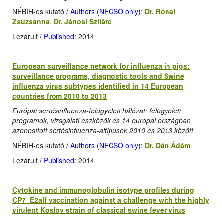
NÉBIH-es kutató
/ Authors (NFCSO only)
:
Dr. Rónai
Zsuzsanna
,
Dr. Jánosi Szilárd
Lezárult
/ Published
: 2014
European surveillance network for influenza in pigs:
surveillance programs, diagnostic tools and Swine
influenza virus subtypes identified in 14 European
countries from 2010 to 2013
Európai sertésinfluenza-felügyeleti hálózat: felügyeleti
programok, vizsgálati eszközök és 14 európai országban
azonosított sertésinfluenza-altípusok 2010 és 2013 között
NÉBIH-es kutató
/ Authors (NFCSO only)
:
Dr. Dán Ádám
Lezárult
/ Published
: 2014
Cytokine and immunoglobulin isotype profiles during
CP7_E2alf vaccination against a challenge with the highly
virulent Koslov strain of classical swine fever virus