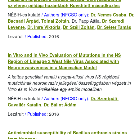
szívféreg példája hazánkból: Rövidített másodközlés
NÉBIH-es kutató
/ Authors (NFCSO only)
:
Dr. Nemes Csaba
,
Dr.
Bacsadi Árpád
,
Tolnai Zoltán
, Dr. Papp Attila,
Dr. Szeredi
Levente
,
Dr. Imre Viktória
,
Dr. Széll Zoltán
,
Dr. Sréter Tamás
Lezárult
/ Published
: 2016
In Vitro and in Vivo Evaluation of Mutations in the NS
Region of Lineage 2 West Nile Virus Associated with
Neuroinvasiveness in a Mammalian Model
A kettes genetikai vonalú nyugat-nílusi vírus NS régióbeli
mutációinak neuroinvazív jellegével összefüggésben végzett in
Vitro és in Vivo értékelése egy emlős modellben
NÉBIH-es kutató
/ Authors (NFCSO only)
:
Dr. Szentpáli-
Gavallér Katalin
,
Dr. Bálint Ádám
Lezárult
/ Published
: 2016
Antimicrobial susceptibility of Bacillus anthracis strains
from Hungary