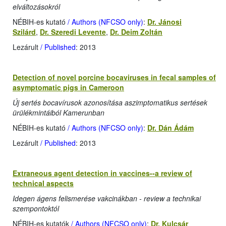
elváltozásokról
NÉBIH-es kutató
/ Authors (NFCSO only)
:
Dr. Jánosi
Szilárd
,
Dr. Szeredi Levente
,
Dr. Deim Zoltán
Lezárult
/ Published
: 2013
Detection of novel porcine bocaviruses in fecal samples of
asymptomatic pigs in Cameroon
Új sertés bocavírusok azonosítása aszimptomatikus sertések
ürülékmintáiból Kamerunban
NÉBIH-es kutató
/ Authors (NFCSO only)
:
Dr. Dán Ádám
Lezárult
/ Published
: 2013
Extraneous agent detection in vaccines--a review of
technical aspects
Idegen ágens felismerése vakcinákban - review a technikai
szempontoktól
NÉBIH-es kutatók
/ Authors (NFCSO only)
:
Dr. Kulcsár