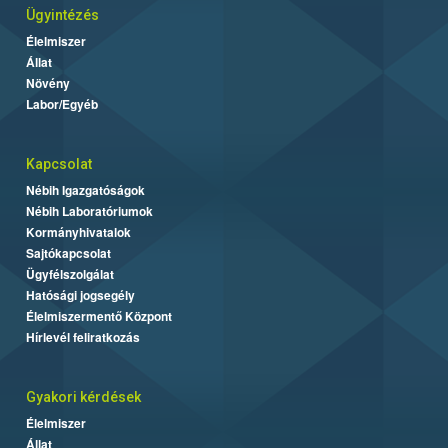
Ügyintézés
Élelmiszer
Állat
Növény
Labor/Egyéb
Kapcsolat
Nébih Igazgatóságok
Nébih Laboratóriumok
Kormányhivatalok
Sajtókapcsolat
Ügyfélszolgálat
Hatósági jogsegély
Élelmiszermentő Központ
Hírlevél feliratkozás
Gyakori kérdések
Élelmiszer
Állat