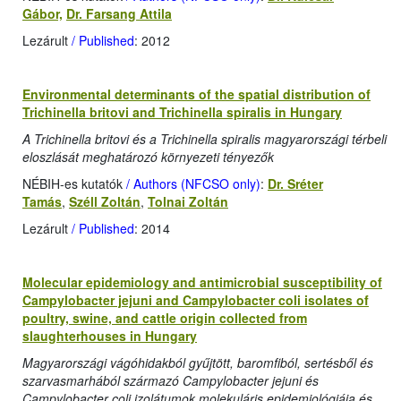
Gábor,
Dr. Farsang Attila
Lezárult
/ Published
: 2012
Environmental determinants of the spatial distribution of
Trichinella britovi and Trichinella spiralis in Hungary
A Trichinella britovi és a Trichinella spiralis magyarországi térbeli
eloszlását meghatározó környezeti tényezők
NÉBIH-es kutatók
/ Authors (NFCSO only)
:
Dr. Sréter
Tamás
,
Széll Zoltán
,
Tolnai Zoltán
Lezárult
/ Published
: 2014
Molecular epidemiology and antimicrobial susceptibility of
Campylobacter jejuni and Campylobacter coli isolates of
poultry, swine, and cattle origin collected from
slaughterhouses in Hungary
Magyarországi vágóhidakból gyűjtött, baromfiból, sertésből és
szarvasmarhából származó Campylobacter jejuni és
Campylobacter coli izolátumok molekuláris epidemiológiája és