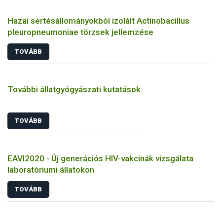
Hazai sertésállományokból izolált Actinobacillus
pleuropneumoniae törzsek jellemzése
TOVÁBB
További állatgyógyászati kutatások
TOVÁBB
EAVI2020 - Új generációs HIV-vakcinák vizsgálata
laboratóriumi állatokon
TOVÁBB