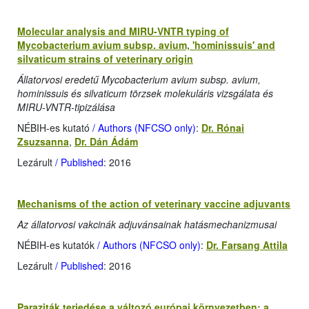
Molecular analysis and MIRU-VNTR typing of
Mycobacterium avium subsp. avium, 'hominissuis' and
silvaticum strains of veterinary origin
Állatorvosi eredetű Mycobacterium avium subsp. avium,
hominissuis és silvaticum törzsek molekuláris vizsgálata és
MIRU-VNTR-tipizálása
NÉBIH-es kutató
/ Authors (NFCSO only)
:
Dr. Rónai
Zsuzsanna
,
Dr. Dán Ádám
Lezárult
/ Published
: 2016
Mechanisms of the action of veterinary vaccine adjuvants
Az állatorvosi vakcinák adjuvánsainak hatásmechanizmusai
NÉBIH-es kutatók
/ Authors (NFCSO only)
:
Dr. Farsang Attila
Lezárult
/ Published
: 2016
Paraziták terjedése a változó európai környezetben: a