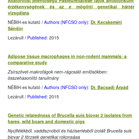
Állatorvosi jelentőségű Pasteurellaceae fajok antibiotikum-
érzékenységének és az e mögötti genetikai háttér
vizsgálata
NÉBIH-es kutató
/ Authors (NFCSO only)
:
Dr. Kecskeméti
Sándor
Lezárult
/ Published
: 2015
Adipose tissue macrophages in non-rodent mammals: a
comparative study
Zsírszövet-makrofágok nem-rágcsáló emlősökben:
összehasonlító tanulmány
NÉBIH-es kutató
/ Authors (NFCSO only)
:
Dr. Bacsadi Árpád
Lezárult
/ Published
: 2015
Genetic relatedness of Brucella suis biovar 2 isolates from
hares, wild boars and domestic pigs
Nyúlfélékből, vaddisznóból és házisertésből izolált Brucella suis
biovar 2 törzsek genetikai rokonsága