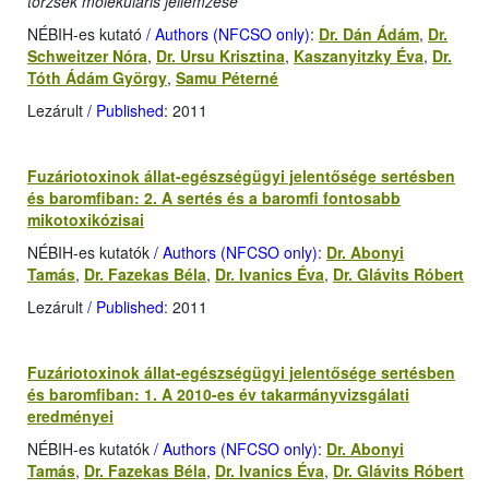
törzsek molekuláris jellemzése
NÉBIH-es kutató
/ Authors (NFCSO only)
:
Dr. Dán Ádám
,
Dr.
Schweitzer Nóra
,
Dr. Ursu Krisztina
,
Kaszanyitzky Éva
,
Dr.
Tóth Ádám György
,
Samu Péterné
Lezárult
/ Published
: 2011
Fuzáriotoxinok állat-egészségügyi jelentősége sertésben
és baromfiban: 2. A sertés és a baromfi fontosabb
mikotoxikózisai
NÉBIH-es kutatók
/ Authors (NFCSO only)
:
Dr. Abonyi
Tamás
,
Dr. Fazekas Béla
,
Dr. Ivanics Éva
,
Dr. Glávits Róbert
Lezárult
/ Published
: 2011
Fuzáriotoxinok állat-egészségügyi jelentősége sertésben
és baromfiban: 1. A 2010-es év takarmányvizsgálati
eredményei
NÉBIH-es kutatók
/ Authors (NFCSO only)
:
Dr. Abonyi
Tamás
,
Dr. Fazekas Béla
,
Dr. Ivanics Éva
,
Dr. Glávits Róbert