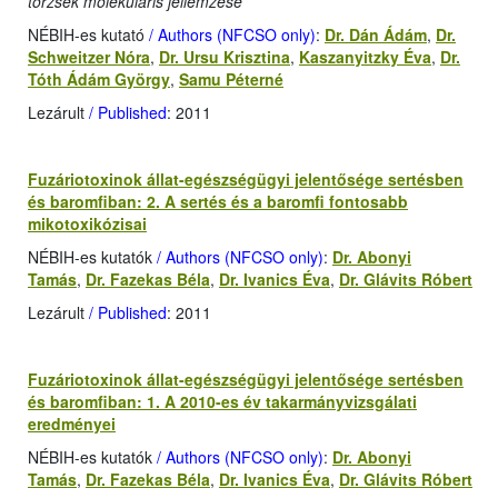
törzsek molekuláris jellemzése
NÉBIH-es kutató
/ Authors (NFCSO only)
:
Dr. Dán Ádám
,
Dr.
Schweitzer Nóra
,
Dr. Ursu Krisztina
,
Kaszanyitzky Éva
,
Dr.
Tóth Ádám György
,
Samu Péterné
Lezárult
/ Published
: 2011
Fuzáriotoxinok állat-egészségügyi jelentősége sertésben
és baromfiban: 2. A sertés és a baromfi fontosabb
mikotoxikózisai
NÉBIH-es kutatók
/ Authors (NFCSO only)
:
Dr. Abonyi
Tamás
,
Dr. Fazekas Béla
,
Dr. Ivanics Éva
,
Dr. Glávits Róbert
Lezárult
/ Published
: 2011
Fuzáriotoxinok állat-egészségügyi jelentősége sertésben
és baromfiban: 1. A 2010-es év takarmányvizsgálati
eredményei
NÉBIH-es kutatók
/ Authors (NFCSO only)
:
Dr. Abonyi
Tamás
,
Dr. Fazekas Béla
,
Dr. Ivanics Éva
,
Dr. Glávits Róbert