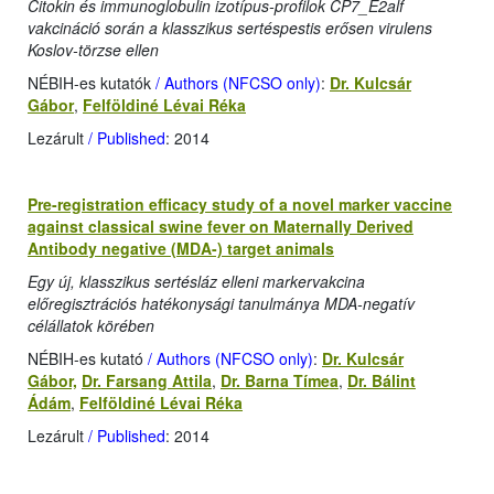
Citokin és immunoglobulin izotípus-profilok CP7_E2alf
vakcináció során a klasszikus sertéspestis erősen virulens
Koslov-törzse ellen
NÉBIH-es kutatók
/ Authors (NFCSO only)
:
Dr. Kulcsár
Gábor
,
Felföldiné Lévai Réka
Lezárult
/ Published
: 2014
Pre-registration efficacy study of a novel marker vaccine
against classical swine fever on Maternally Derived
Antibody negative (MDA-) target animals
Egy új, klasszikus sertésláz elleni markervakcina
előregisztrációs hatékonysági tanulmánya MDA-negatív
célállatok körében
NÉBIH-es kutató
/ Authors (NFCSO only)
:
Dr. Kulcsár
Gábor,
Dr. Farsang Attila
,
Dr. Barna Tímea
,
Dr. Bálint
Ádám
,
Felföldiné Lévai Réka
Lezárult
/ Published
: 2014