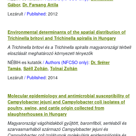
Gábor,
Dr. Farsang Attila
Lezárult
/ Published
: 2012
Environmental determinants of the spatial distribution of
Trichinella britovi and Trichinella spiralis in Hungary
A Trichinella britovi és a Trichinella spiralis magyarországi térbeli
eloszlását meghatározó környezeti tényezők
NÉBIH-es kutatók
/ Authors (NFCSO only)
:
Dr. Sréter
Tamás
,
Széll Zoltán
,
Tolnai Zoltán
Lezárult
/ Published
: 2014
Molecular epidemiology and antimicrobial susceptibility of
Campylobacter jejuni and Campylobacter coli isolates of
poultry, swine, and cattle origin collected from
slaughterhouses in Hungary
Magyarországi vágóhidakból gyűjtött, baromfiból, sertésből és
szarvasmarhából származó Campylobacter jejuni és
Campylobacter coli izolátumok molekuláris epidemiológiája és