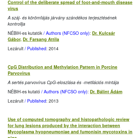
Control of the deliberate spread of foot-and-mouth disease
virus
A száj- és körömfájás járvány szándékos terjesztésének
kontrollja
NÉBIH-es kutatók
/ Authors (NFCSO only)
:
Dr. Kulcsár
Gábor,
Dr. Farsang Attila
Lezárult
/ Published
: 2014
CpG Distribution and Methylation Pattern in Porcine
Parvovirus
A sertés parvovírus CpG-eloszlása és -metilációs mintája
NÉBIH-es kutató
/ Authors (NFCSO only)
:
Dr. Bálint Ádám
Lezárult
/ Published
: 2013
Use of computed tomography and histopathologic review
for lung lesions produced by the interaction between
Mycoplasma hyopneumoniae and fumonisin mycotoxins in
pigs