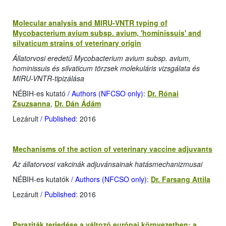
Molecular analysis and MIRU-VNTR typing of
Mycobacterium avium subsp. avium, 'hominissuis' and
silvaticum strains of veterinary origin
Állatorvosi eredetű Mycobacterium avium subsp. avium,
hominissuis és silvaticum törzsek molekuláris vizsgálata és
MIRU-VNTR-tipizálása
NÉBIH-es kutató
/ Authors (NFCSO only)
:
Dr. Rónai
Zsuzsanna
,
Dr. Dán Ádám
Lezárult
/ Published
: 2016
Mechanisms of the action of veterinary vaccine adjuvants
Az állatorvosi vakcinák adjuvánsainak hatásmechanizmusai
NÉBIH-es kutatók
/ Authors (NFCSO only)
:
Dr. Farsang Attila
Lezárult
/ Published
: 2016
Paraziták terjedése a változó európai környezetben: a