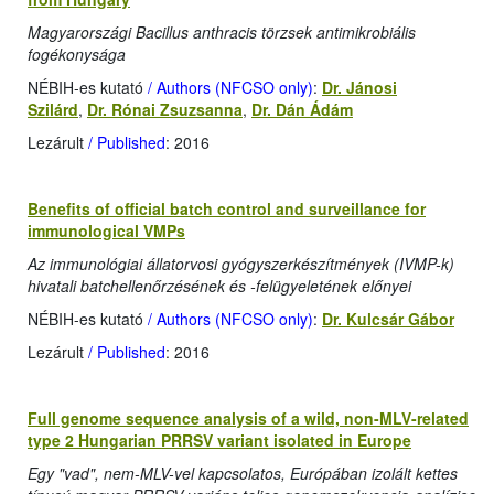
Magyarországi Bacillus anthracis törzsek antimikrobiális
fogékonysága
NÉBIH-es kutató
/ Authors (NFCSO only)
:
Dr. Jánosi
Szilárd
,
Dr. Rónai Zsuzsanna
,
Dr. Dán Ádám
Lezárult
/ Published
: 2016
Benefits of official batch control and surveillance for
immunological VMPs
Az immunológiai állatorvosi gyógyszerkészítmények (IVMP-k)
hivatali batchellenőrzésének és -felügyeletének előnyei
NÉBIH-es kutató
/ Authors (NFCSO only)
:
Dr. Kulcsár Gábor
Lezárult
/ Published
: 2016
Full genome sequence analysis of a wild, non-MLV-related
type 2 Hungarian PRRSV variant isolated in Europe
Egy "vad", nem-MLV-vel kapcsolatos, Európában izolált kettes