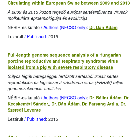
Circulating within European Swine between 2009 and 2013
A 2009 és 2013 között terjedő európai sertésinfluenza vírusok
molkeuláris epidemiológiája és evolúciója
NÉBIH-es kutató
/ Authors (NFCSO only)
:
Dr. Dán Ádám
Lezárult
/ Published:
2015
Full-length genome sequence analysis of a Hungarian
porcine reproductive and respiratory syndrome virus
isolated from a pig with severe respiratory disease
Súlyos légúti betegséggel fertőzött sertésből izolált sertés
reprodukciós és légzőszervi szindróma vírus (PRRSV) teljes
genomszekvencia-analízise
NÉBIH-es kutató
/ Authors (NFCSO only)
:
Dr. Bálint Ádám
,
Dr.
Kecskeméti Sándor,
,
Dr. Dán Ádám
,
Dr. Farsang Attila
,
Dr.
Szeredi Levente
Lezárult
/ Published
: 2015