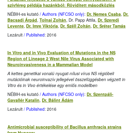
szívféreg példája hazánkból: Rövidített másodközlés
NÉBIH-es kutató
/ Authors (NFCSO only)
:
Dr. Nemes Csaba
,
Dr.
Bacsadi Árpád
,
Tolnai Zoltán
, Dr. Papp Attila,
Dr. Szeredi
Levente
,
Dr. Imre Viktória
,
Dr. Széll Zoltán
,
Dr. Sréter Tamás
Lezárult
/ Published
: 2016
In Vitro and in Vivo Evaluation of Mutations in the NS
Region of Lineage 2 West Nile Virus Associated with
Neuroinvasiveness in a Mammalian Model
A kettes genetikai vonalú nyugat-nílusi vírus NS régióbeli
mutációinak neuroinvazív jellegével összefüggésben végzett in
Vitro és in Vivo értékelése egy emlős modellben
NÉBIH-es kutató
/ Authors (NFCSO only)
:
Dr. Szentpáli-
Gavallér Katalin
,
Dr. Bálint Ádám
Lezárult
/ Published
: 2016
Antimicrobial susceptibility of Bacillus anthracis strains
from Hungary