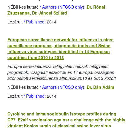
NÉBIH-es kutató
/ Authors (NFCSO only)
:
Dr. Rónai
Zsuzsanna
,
Dr. Jánosi Szilárd
Lezárult
/ Published
: 2014
European surveillance network for influenza in pigs:
surveillance programs, diagnostic tools and Swine
influenza virus subtypes identified in 14 European
countries from 2010 to 2013
Európai sertésinfluenza-felügyeleti hálózat: felügyeleti
programok, vizsgálati eszközök és 14 európai országban
azonosított sertésinfluenza-altípusok 2010 és 2013 között
NÉBIH-es kutató
/ Authors (NFCSO only)
:
Dr. Dán Ádám
Lezárult
/ Published
: 2014
Cytokine and immunoglobulin isotype profiles during
CP7_E2alf vaccination against a challenge with the highly
virulent Koslov strain of classical swine fever virus