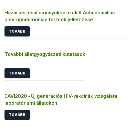
Hazai sertésállományokból izolált Actinobacillus
pleuropneumoniae törzsek jellemzése
TOVÁBB
További állatgyógyászati kutatások
TOVÁBB
EAVI2020 - Új generációs HIV-vakcinák vizsgálata
laboratóriumi állatokon
TOVÁBB