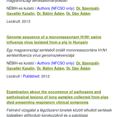
magyarországi sertésállományokban
NÉBIH-es kutató
/ Authors (NFCSO only)
:
Dr. Szentpáli-
Gavallér Katalin
,
Dr. Bálint Ádám
,
Dr. Dán Ádám
Lezárult: 2013
Genome sequence of a monoreassortant H1N1 swine
influenza virus isolated from a pig in Hungary
Egy magyarországi sertésből izolált monoreasszortáns H1N1
sertésinfluenza vírus genomszekvenciája
NÉBIH-es kutató
/ Authors (NFCSO only)
:
Dr. Szentpáli-
Gavallér Katalin
,
Dr. Bálint Ádám
,
Dr. Dán Ádám
Lezárult
/ Published
: 2012
Examination about the occurrence of pathogens and
pathological lesions of lung samples collected from pigs
died presenting respiratory clinical symptoms
Felmérő vizsgálat a légzőszervi tünetek között elhullott sertések
tüdejében előforduló kórokozókról és a patológiai