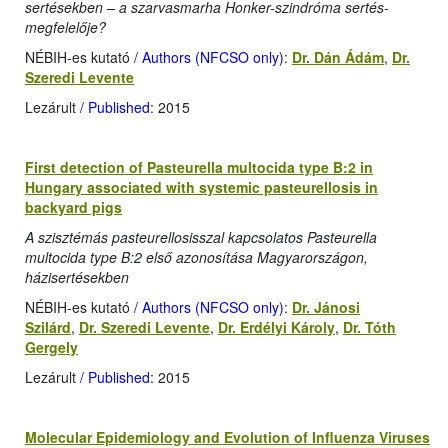
sertésekben – a szarvasmarha Honker-szindróma sertés-
megfelelője?
NÉBIH-es kutató
/ Authors (NFCSO only)
:
Dr. Dán Ádám
,
Dr.
Szeredi Levente
Lezárult
/ Published
: 2015
First detection of Pasteurella multocida type B:2 in
Hungary associated with systemic pasteurellosis in
backyard pigs
A szisztémás pasteurellosisszal kapcsolatos Pasteurella
multocida type B:2 első azonosítása Magyarországon,
házisertésekben
NÉBIH-es kutató
/ Authors (NFCSO only)
:
Dr. Jánosi
Szilárd
,
Dr. Szeredi Levente
,
Dr. Erdélyi Károly
,
Dr. Tóth
Gergely
Lezárult
/ Published
: 2015
Molecular Epidemiology and Evolution of Influenza Viruses