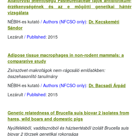
Állatorvosi jelentőségű Pasteurellaceae fajok antibiotikum-
érzékenységének és az e mögötti genetikai háttér
vizsgálata
NÉBIH-es kutató
/ Authors (NFCSO only)
:
Dr. Kecskeméti
Sándor
Lezárult
/ Published
: 2015
Adipose tissue macrophages in non-rodent mammals: a
comparative study
Zsírszövet-makrofágok nem-rágcsáló emlősökben:
összehasonlító tanulmány
NÉBIH-es kutató
/ Authors (NFCSO only)
:
Dr. Bacsadi Árpád
Lezárult
/ Published
: 2015
Genetic relatedness of Brucella suis biovar 2 isolates from
hares, wild boars and domestic pigs
Nyúlfélékből, vaddisznóból és házisertésből izolált Brucella suis
biovar 2 törzsek genetikai rokonsága