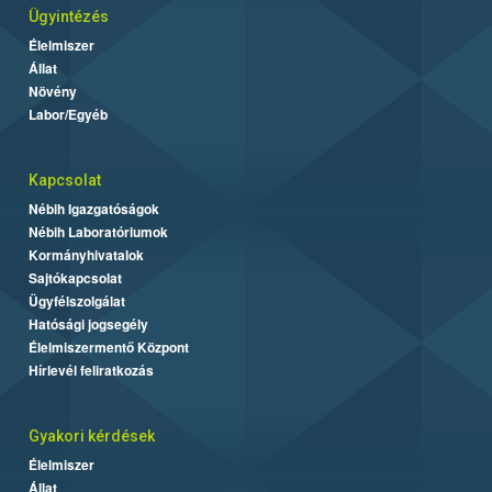
Ügyintézés
Élelmiszer
Állat
Növény
Labor/Egyéb
Kapcsolat
Nébih Igazgatóságok
Nébih Laboratóriumok
Kormányhivatalok
Sajtókapcsolat
Ügyfélszolgálat
Hatósági jogsegély
Élelmiszermentő Központ
Hírlevél feliratkozás
Gyakori kérdések
Élelmiszer
Állat