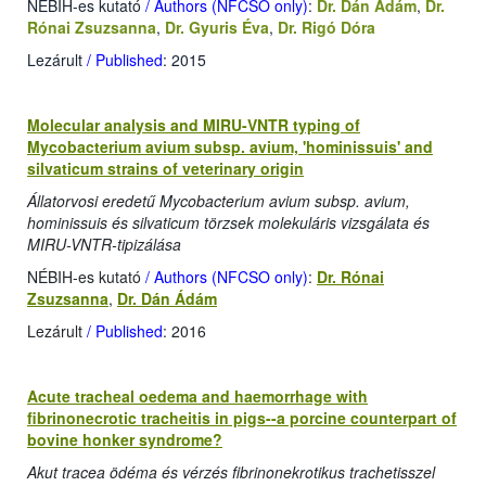
NÉBIH-es kutató
/ Authors (NFCSO only)
:
Dr. Dán Ádám
,
Dr.
Rónai Zsuzsanna
,
Dr. Gyuris Éva
,
Dr. Rigó Dóra
Lezárult
/ Published
: 2015
Molecular analysis and MIRU-VNTR typing of
Mycobacterium avium subsp. avium, 'hominissuis' and
silvaticum strains of veterinary origin
Állatorvosi eredetű Mycobacterium avium subsp. avium,
hominissuis és silvaticum törzsek molekuláris vizsgálata és
MIRU-VNTR-tipizálása
NÉBIH-es kutató
/ Authors (NFCSO only)
:
Dr. Rónai
Zsuzsanna
,
Dr. Dán Ádám
Lezárult
/ Published
: 2016
Acute tracheal oedema and haemorrhage with
fibrinonecrotic tracheitis in pigs--a porcine counterpart of
bovine honker syndrome?
Akut tracea ödéma és vérzés fibrinonekrotikus trachetisszel