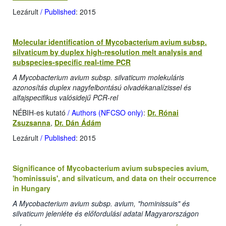
Lezárult
/ Published
: 2015
Molecular identification of Mycobacterium avium subsp.
silvaticum by duplex high-resolution melt analysis and
subspecies-specific real-time PCR
A Mycobacterium avium subsp. silvaticum molekuláris
azonosítás duplex nagyfelbontású olvadékanalízissel és
alfajspecifikus valósidejű PCR-rel
NÉBIH-es kutató
/ Authors (NFCSO only)
:
Dr. Rónai
Zsuzsanna
,
Dr. Dán Ádám
Lezárult
/ Published
: 2015
Significance of Mycobacterium avium subspecies avium,
'hominissuis', and silvaticum, and data on their occurrence
in Hungary
A Mycobacterium avium subsp. avium, "hominissuis" és
silvaticum jelenléte és előfordulási adatai Magyarországon