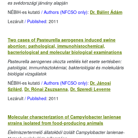
es svédországi járvány alapján
NÉBIH-es kutató
/ Authors (NFCSO only)
:
Dr. Bálint Ádám
Lezárult
/ Published
: 2011
Two cases of Pasteurella aerogenes induced swine
abortion: pathological, immunohistochemical,
bacteriological and molecular biological examinations
Pasteurella aerogenes okozta vetélés két esete sertésben:
patológiai, immunhisztokémiai, bakteriológiai és molekuláris
biológiai vizsgálatok
NÉBIH-es kutató
/ Authors (NFCSO only)
:
Dr. Jánosi
Szilárd
,
Dr. Rónai Zsuzsanna
,
Dr. Szeredi Levente
Lezárult
/ Published
: 2011
Molecular characterization of Campylobacter lanienae
strains isolated from food-producing animals
Élelmiszertermelő állatokból izolált Campylobacter lanienae-