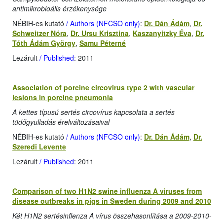
antimikrobioális érzékenysége
NÉBIH-es kutató
/ Authors (NFCSO only)
:
Dr. Dán Ádám
,
Dr.
Schweitzer Nóra
,
Dr. Ursu Krisztina
,
Kaszanyitzky Éva
,
Dr.
Tóth Ádám György
,
Samu Péterné
Lezárult
/ Published
: 2011
Association of porcine circovirus type 2 with vascular
lesions in porcine pneumonia
A kettes típusú sertés circovírus kapcsolata a sertés
tüdőgyulladás érelváltozásaival
NÉBIH-es kutató
/ Authors (NFCSO only)
:
Dr. Dán Ádám
,
Dr.
Szeredi Levente
Lezárult
/ Published
: 2011
Comparison of two H1N2 swine influenza A viruses from
disease outbreaks in pigs in Sweden during 2009 and 2010
Két H1N2 sertésinflenza A vírus összehasonlítása a 2009-2010-