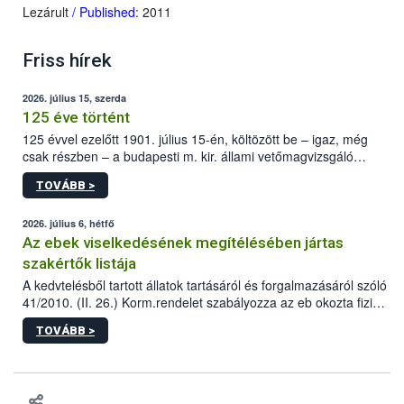
Lezárult
/ Published
: 2011
Friss hírek
2026. július 15, szerda
125 éve történt
125 évvel ezelőtt 1901. július 15-én, költözött be – igaz, még
csak részben – a budapesti m. kir. állami vetőmagvizsgáló
állomás a Kis Rókus utca 15. szám alatti, Czigler Győző által
TOVÁBB >
tervezett új épületébe.
2026. július 6, hétfő
Az ebek viselkedésének megítélésében jártas
szakértők listája
A kedvtelésből tartott állatok tartásáról és forgalmazásáról szóló
41/2010. (II. 26.) Korm.rendelet szabályozza az eb okozta fizikai
sérülés, illetve ennek veszélye keletkezésekor felmerülő
TOVÁBB >
hatósági feladatokat, valamint a veszélyes eb tartását és annak
engedélyezését. Ezen eljárások során szükség esetén be kell
vonni az ebek viselkedésének megítélésében jártas szakértőt.