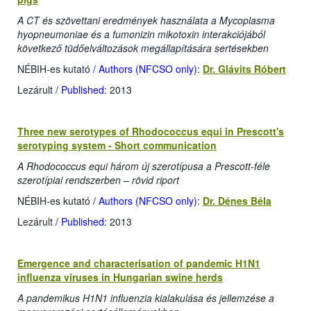
A CT és szövettani eredmények használata a Mycoplasma
hyopneumoniae és a fumonizin mikotoxin interakciójából
következő tüdőelváltozások megállapítására sertésekben
NÉBIH-es kutató
/ Authors (NFCSO only)
:
Dr. Glávits Róbert
Lezárult
/ Published
: 2013
Three new serotypes of Rhodococcus equi in Prescott's
serotyping system - Short communication
A Rhodococcus equi három új szerotípusa a Prescott-féle
szerotípiai rendszerben – rövid riport
NÉBIH-es kutató
/ Authors (NFCSO only)
:
Dr. Dénes Béla
Lezárult
/ Published
: 2013
Emergence and characterisation of pandemic H1N1
influenza viruses in Hungarian swine herds
A pandemikus H1N1 influenzia kialakulása és jellemzése a