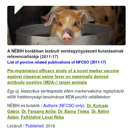
A NÉBIH korábban lezárult sertésgyógyászati kutatásainak
referencialistája (2011-17)
List of porcine related publications of NFCSO (2011-17)
Pre-registration efficacy study of a novel marker vaccine
against classical swine fever on maternally derived
antibody positive (MDA+) target animals
Egy új, klasszikus sertéspestis elleni markervakcina regisztráció
előtti hatékonysági tanulmánya MDA-pozitív célállatokon
NÉBIH-es kutatók
/ Authors (NFCSO only)
:
Dr. Kulcsár
Gábor,
Dr. Farsang Attila
,
Dr. Barna Tímea
,
Dr. Bálint
Ádám
,
Felföldiné Lévai Réka
Lezárult
/ Published
: 2016