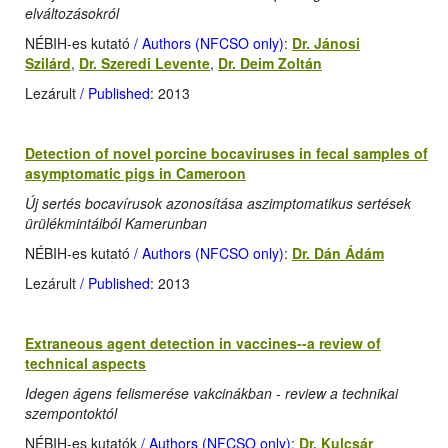
elváltozásokról
NÉBIH-es kutató
/ Authors (NFCSO only)
:
Dr. Jánosi
Szilárd
,
Dr. Szeredi Levente
,
Dr. Deim Zoltán
Lezárult
/ Published
: 2013
Detection of novel porcine bocaviruses in fecal samples of
asymptomatic pigs in Cameroon
Új sertés bocavírusok azonosítása aszimptomatikus sertések
ürülékmintáiból Kamerunban
NÉBIH-es kutató
/ Authors (NFCSO only)
:
Dr. Dán Ádám
Lezárult
/ Published
: 2013
Extraneous agent detection in vaccines--a review of
technical aspects
Idegen ágens felismerése vakcinákban - review a technikai
szempontoktól
NÉBIH-es kutatók
/ Authors (NFCSO only)
:
Dr. Kulcsár