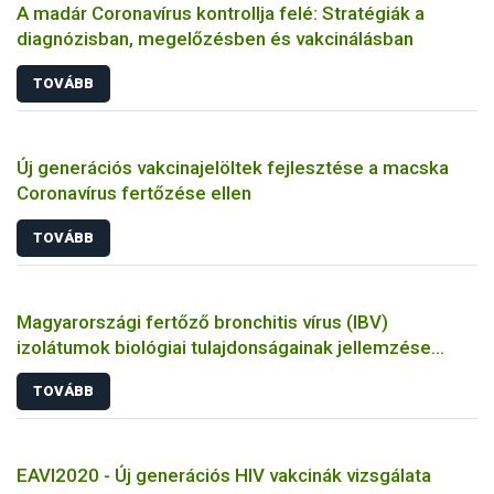
A madár Coronavírus kontrollja felé: Stratégiák a
diagnózisban, megelőzésben és vakcinálásban
TOVÁBB
Új generációs vakcinajelöltek fejlesztése a macska
Coronavírus fertőzése ellen
TOVÁBB
Magyarországi fertőző bronchitis vírus (IBV)
izolátumok biológiai tulajdonságainak jellemzése
állatkísérletes és molekuláris biológiai eszközökkel
TOVÁBB
EAVI2020 - Új generációs HIV vakcinák vizsgálata