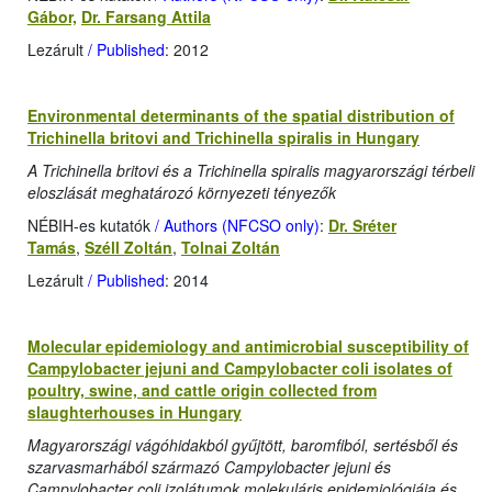
Gábor,
Dr. Farsang Attila
Lezárult
/ Published
: 2012
Environmental determinants of the spatial distribution of
Trichinella britovi and Trichinella spiralis in Hungary
A Trichinella britovi és a Trichinella spiralis magyarországi térbeli
eloszlását meghatározó környezeti tényezők
NÉBIH-es kutatók
/ Authors (NFCSO only)
:
Dr. Sréter
Tamás
,
Széll Zoltán
,
Tolnai Zoltán
Lezárult
/ Published
: 2014
Molecular epidemiology and antimicrobial susceptibility of
Campylobacter jejuni and Campylobacter coli isolates of
poultry, swine, and cattle origin collected from
slaughterhouses in Hungary
Magyarországi vágóhidakból gyűjtött, baromfiból, sertésből és
szarvasmarhából származó Campylobacter jejuni és
Campylobacter coli izolátumok molekuláris epidemiológiája és