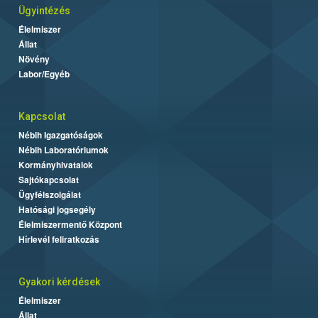
Ügyintézés
Élelmiszer
Állat
Növény
Labor/Egyéb
Kapcsolat
Nébih Igazgatóságok
Nébih Laboratóriumok
Kormányhivatalok
Sajtókapcsolat
Ügyfélszolgálat
Hatósági jogsegély
Élelmiszermentő Központ
Hírlevél feliratkozás
Gyakori kérdések
Élelmiszer
Állat