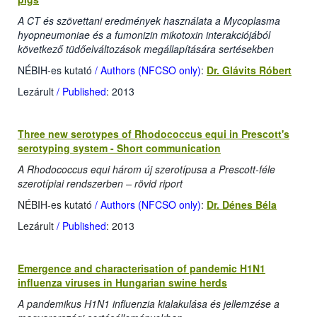
A CT és szövettani eredmények használata a Mycoplasma
hyopneumoniae és a fumonizin mikotoxin interakciójából
következő tüdőelváltozások megállapítására sertésekben
NÉBIH-es kutató
/ Authors (NFCSO only)
:
Dr. Glávits Róbert
Lezárult
/ Published
: 2013
Three new serotypes of Rhodococcus equi in Prescott's
serotyping system - Short communication
A Rhodococcus equi három új szerotípusa a Prescott-féle
szerotípiai rendszerben – rövid riport
NÉBIH-es kutató
/ Authors (NFCSO only)
:
Dr. Dénes Béla
Lezárult
/ Published
: 2013
Emergence and characterisation of pandemic H1N1
influenza viruses in Hungarian swine herds
A pandemikus H1N1 influenzia kialakulása és jellemzése a