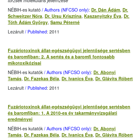
törzsek molekuláris jellemzése
NÉBIH-es kutató
/ Authors (NFCSO only)
:
Dr. Dán Ádám
,
Dr.
Schweitzer Nóra
,
Dr. Ursu Krisztina
,
Kaszanyitzky Éva
,
Dr.
Tóth Ádám György
,
Samu Péterné
Lezárult
/ Published
: 2011
Fuzáriotoxinok állat-egészségügyi jelentősége sertésben
és baromfiban: 2. A sertés és a baromfi fontosabb
mikotoxikózisai
NÉBIH-es kutatók
/ Authors (NFCSO only)
:
Dr. Abonyi
Tamás
,
Dr. Fazekas Béla
,
Dr. Ivanics Éva
,
Dr. Glávits Róbert
Lezárult
/ Published
: 2011
Fuzáriotoxinok állat-egészségügyi jelentősége sertésben
és baromfiban: 1. A 2010-es év takarmányvizsgálati
eredményei
NÉBIH-es kutatók
/ Authors (NFCSO only)
:
Dr. Abonyi
Tamás
,
Dr. Fazekas Béla
,
Dr. Ivanics Éva
,
Dr. Glávits Róbert