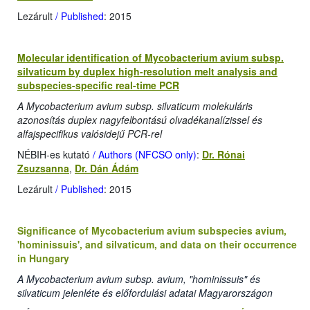
Lezárult
/ Published
: 2015
Molecular identification of Mycobacterium avium subsp.
silvaticum by duplex high-resolution melt analysis and
subspecies-specific real-time PCR
A Mycobacterium avium subsp. silvaticum molekuláris
azonosítás duplex nagyfelbontású olvadékanalízissel és
alfajspecifikus valósidejű PCR-rel
NÉBIH-es kutató
/ Authors (NFCSO only)
:
Dr. Rónai
Zsuzsanna
,
Dr. Dán Ádám
Lezárult
/ Published
: 2015
Significance of Mycobacterium avium subspecies avium,
'hominissuis', and silvaticum, and data on their occurrence
in Hungary
A Mycobacterium avium subsp. avium, "hominissuis" és
silvaticum jelenléte és előfordulási adatai Magyarországon