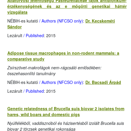
Állatorvosi jelentőségű Pasteurellaceae fajok antibiotikum-
érzékenységének és az e mögötti genetikai háttér
vizsgálata
NÉBIH-es kutató
/ Authors (NFCSO only)
:
Dr. Kecskeméti
Sándor
Lezárult
/ Published
: 2015
Adipose tissue macrophages in non-rodent mammals: a
comparative study
Zsírszövet-makrofágok nem-rágcsáló emlősökben:
összehasonlító tanulmány
NÉBIH-es kutató
/ Authors (NFCSO only)
:
Dr. Bacsadi Árpád
Lezárult
/ Published
: 2015
Genetic relatedness of Brucella suis biovar 2 isolates from
hares, wild boars and domestic pigs
Nyúlfélékből, vaddisznóból és házisertésből izolált Brucella suis
biovar 2 törzsek genetikai rokonsága