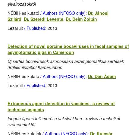
elváltozásokról
NÉBIH-es kutató
/ Authors (NFCSO only)
:
Dr. Jánosi
Szilárd
,
Dr. Szeredi Levente
,
Dr. Deim Zoltán
Lezárult
/ Published
: 2013
Detection of novel porcine bocaviruses in fecal samples of
asymptomatic pigs in Cameroon
Új sertés bocavírusok azonosítása aszimptomatikus sertések
ürülékmintáiból Kamerunban
NÉBIH-es kutató
/ Authors (NFCSO only)
:
Dr. Dán Ádám
Lezárult
/ Published
: 2013
Extraneous agent detection in vaccines--a review of
technical aspects
Idegen ágens felismerése vakcinákban - review a technikai
szempontoktól
NÉBIH-es kutatók
/ Authors (NFCSO only)
:
Dr. Kulcsár