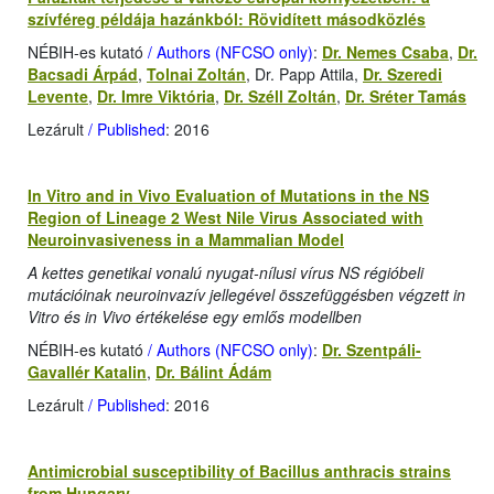
szívféreg példája hazánkból: Rövidített másodközlés
NÉBIH-es kutató
/ Authors (NFCSO only)
:
Dr. Nemes Csaba
,
Dr.
Bacsadi Árpád
,
Tolnai Zoltán
, Dr. Papp Attila,
Dr. Szeredi
Levente
,
Dr. Imre Viktória
,
Dr. Széll Zoltán
,
Dr. Sréter Tamás
Lezárult
/ Published
: 2016
In Vitro and in Vivo Evaluation of Mutations in the NS
Region of Lineage 2 West Nile Virus Associated with
Neuroinvasiveness in a Mammalian Model
A kettes genetikai vonalú nyugat-nílusi vírus NS régióbeli
mutációinak neuroinvazív jellegével összefüggésben végzett in
Vitro és in Vivo értékelése egy emlős modellben
NÉBIH-es kutató
/ Authors (NFCSO only)
:
Dr. Szentpáli-
Gavallér Katalin
,
Dr. Bálint Ádám
Lezárult
/ Published
: 2016
Antimicrobial susceptibility of Bacillus anthracis strains
from Hungary