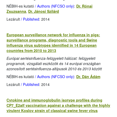
NÉBIH-es kutató
/ Authors (NFCSO only)
:
Dr. Rónai
Zsuzsanna
,
Dr. Jánosi Szilárd
Lezárult
/ Published
: 2014
European surveillance network for influenza in pigs:
surveillance programs, diagnostic tools and Swine
influenza virus subtypes identified in 14 European
countries from 2010 to 2013
Európai sertésinfluenza-felügyeleti hálózat: felügyeleti
programok, vizsgálati eszközök és 14 európai országban
azonosított sertésinfluenza-altípusok 2010 és 2013 között
NÉBIH-es kutató
/ Authors (NFCSO only)
:
Dr. Dán Ádám
Lezárult
/ Published
: 2014
Cytokine and immunoglobulin isotype profiles during
CP7_E2alf vaccination against a challenge with the highly
virulent Koslov strain of classical swine fever virus