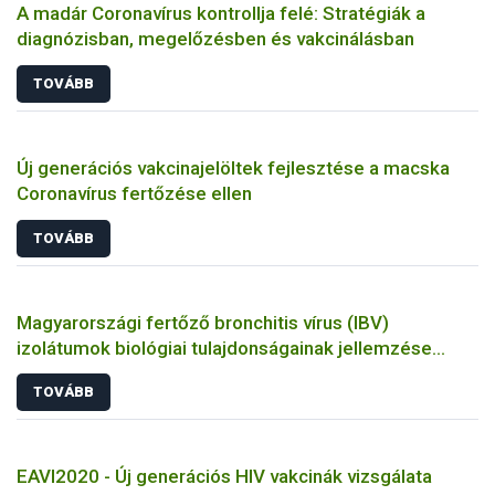
A madár Coronavírus kontrollja felé: Stratégiák a
diagnózisban, megelőzésben és vakcinálásban
TOVÁBB
Új generációs vakcinajelöltek fejlesztése a macska
Coronavírus fertőzése ellen
TOVÁBB
Magyarországi fertőző bronchitis vírus (IBV)
izolátumok biológiai tulajdonságainak jellemzése
állatkísérletes és molekuláris biológiai eszközökkel
TOVÁBB
EAVI2020 - Új generációs HIV vakcinák vizsgálata