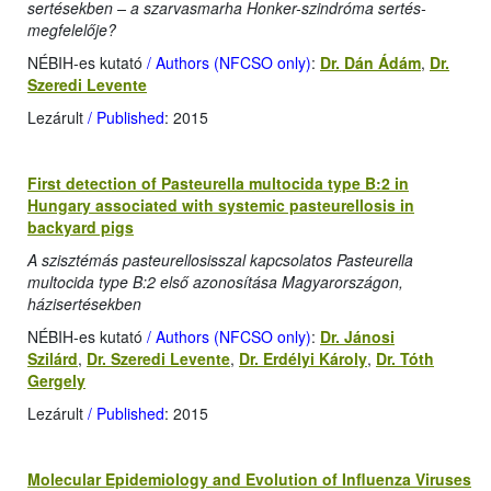
sertésekben – a szarvasmarha Honker-szindróma sertés-
megfelelője?
NÉBIH-es kutató
/ Authors (NFCSO only)
:
Dr. Dán Ádám
,
Dr.
Szeredi Levente
Lezárult
/ Published
: 2015
First detection of Pasteurella multocida type B:2 in
Hungary associated with systemic pasteurellosis in
backyard pigs
A szisztémás pasteurellosisszal kapcsolatos Pasteurella
multocida type B:2 első azonosítása Magyarországon,
házisertésekben
NÉBIH-es kutató
/ Authors (NFCSO only)
:
Dr. Jánosi
Szilárd
,
Dr. Szeredi Levente
,
Dr. Erdélyi Károly
,
Dr. Tóth
Gergely
Lezárult
/ Published
: 2015
Molecular Epidemiology and Evolution of Influenza Viruses