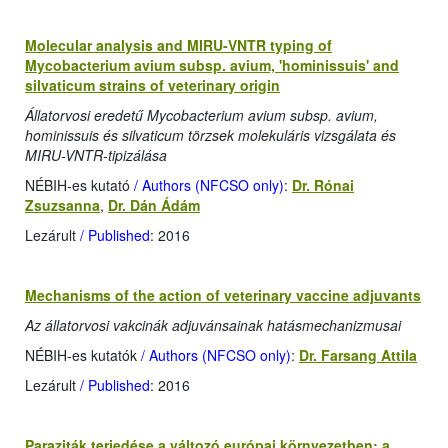
Molecular analysis and MIRU-VNTR typing of
Mycobacterium avium subsp. avium, 'hominissuis' and
silvaticum strains of veterinary origin
Állatorvosi eredetű Mycobacterium avium subsp. avium,
hominissuis és silvaticum törzsek molekuláris vizsgálata és
MIRU-VNTR-tipizálása
NÉBIH-es kutató
/ Authors (NFCSO only)
:
Dr. Rónai
Zsuzsanna
,
Dr. Dán Ádám
Lezárult
/ Published
: 2016
Mechanisms of the action of veterinary vaccine adjuvants
Az állatorvosi vakcinák adjuvánsainak hatásmechanizmusai
NÉBIH-es kutatók
/ Authors (NFCSO only)
:
Dr. Farsang Attila
Lezárult
/ Published
: 2016
Paraziták terjedése a változó európai környezetben: a