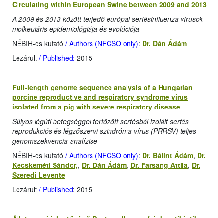
Circulating within European Swine between 2009 and 2013
A 2009 és 2013 között terjedő európai sertésinfluenza vírusok
molkeuláris epidemiológiája és evolúciója
NÉBIH-es kutató
/ Authors (NFCSO only)
:
Dr. Dán Ádám
Lezárult
/ Published:
2015
Full-length genome sequence analysis of a Hungarian
porcine reproductive and respiratory syndrome virus
isolated from a pig with severe respiratory disease
Súlyos légúti betegséggel fertőzött sertésből izolált sertés
reprodukciós és légzőszervi szindróma vírus (PRRSV) teljes
genomszekvencia-analízise
NÉBIH-es kutató
/ Authors (NFCSO only)
:
Dr. Bálint Ádám
,
Dr.
Kecskeméti Sándor,
,
Dr. Dán Ádám
,
Dr. Farsang Attila
,
Dr.
Szeredi Levente
Lezárult
/ Published
: 2015