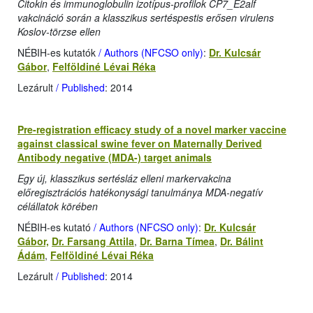
Citokin és immunoglobulin izotípus-profilok CP7_E2alf
vakcináció során a klasszikus sertéspestis erősen virulens
Koslov-törzse ellen
NÉBIH-es kutatók
/ Authors (NFCSO only)
:
Dr. Kulcsár
Gábor
,
Felföldiné Lévai Réka
Lezárult
/ Published
: 2014
Pre-registration efficacy study of a novel marker vaccine
against classical swine fever on Maternally Derived
Antibody negative (MDA-) target animals
Egy új, klasszikus sertésláz elleni markervakcina
előregisztrációs hatékonysági tanulmánya MDA-negatív
célállatok körében
NÉBIH-es kutató
/ Authors (NFCSO only)
:
Dr. Kulcsár
Gábor,
Dr. Farsang Attila
,
Dr. Barna Tímea
,
Dr. Bálint
Ádám
,
Felföldiné Lévai Réka
Lezárult
/ Published
: 2014