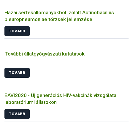
Hazai sertésállományokból izolált Actinobacillus
pleuropneumoniae törzsek jellemzése
TOVÁBB
További állatgyógyászati kutatások
TOVÁBB
EAVI2020 - Új generációs HIV-vakcinák vizsgálata
laboratóriumi állatokon
TOVÁBB