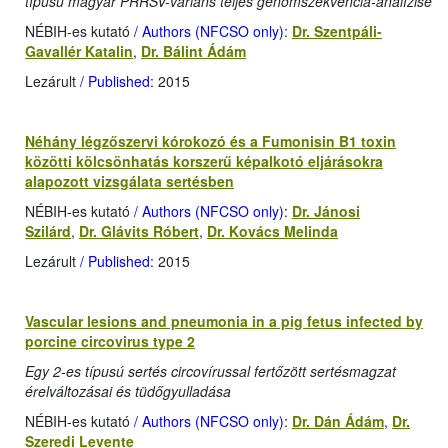
típusú magyar PRRSV-variáns teljes genomszekvencia-analízise
NÉBIH-es kutató
/ Authors (NFCSO only)
:
Dr. Szentpáli-
Gavallér Katalin
,
Dr. Bálint Ádám
Lezárult
/ Published
: 2015
Néhány légzőszervi kórokozó és a Fumonisin B1 toxin
közötti kölcsönhatás korszerű képalkotó eljárásokra
alapozott vizsgálata sertésben
NÉBIH-es kutató
/ Authors (NFCSO only)
:
Dr. Jánosi
Szilárd
,
Dr. Glávits Róbert
,
Dr. Kovács Melinda
Lezárult
/ Published
: 2015
Vascular lesions and pneumonia in a pig fetus infected by
porcine circovirus type 2
Egy 2-es típusú sertés circovírussal fertőzött sertésmagzat
érelváltozásai és tüdőgyulladása
NÉBIH-es kutató
/ Authors (NFCSO only)
:
Dr. Dán Ádám
,
Dr.
Szeredi Levente