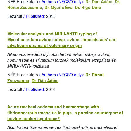
NÉBIH-es kutató
/ Authors (NFCSO only)
:
Dr. Dán Ádám
,
Dr.
Rónai Zsuzsanna
,
Dr. Gyuris Éva
,
Dr. Rigó Dóra
Lezárult
/ Published
: 2015
Molecular analysis and MIRU-VNTR typing of
Mycobacterium avium subsp. avium, 'hominissuis' and
silvaticum strains of veterinary origin
Állatorvosi eredetű Mycobacterium avium subsp. avium,
hominissuis és silvaticum törzsek molekuláris vizsgálata és
MIRU-VNTR-tipizálása
NÉBIH-es kutató
/ Authors (NFCSO only)
:
Dr. Rónai
Zsuzsanna
,
Dr. Dán Ádám
Lezárult
/ Published
: 2016
Acute tracheal oedema and haemorrhage with
fibrinonecrotic tracheitis in pigs--a porcine counterpart of
bovine honker syndrome?
Akut tracea ödéma és vérzés fibrinonekrotikus trachetisszel