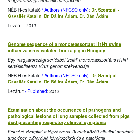
magyarországi sertésállományokban
NÉBIH-es kutató
/ Authors (NFCSO only)
:
Dr. Szentpáli-
Gavallér Katalin
,
Dr. Bálint Ádám
,
Dr. Dán Ádám
Lezárult: 2013
Genome sequence of a monoreassortant H1N1 swine
influenza virus isolated from a pig in Hungary
Egy magyarországi sertésből izolált monoreasszortáns H1N1
sertésinfluenza vírus genomszekvenciája
NÉBIH-es kutató
/ Authors (NFCSO only)
:
Dr. Szentpáli-
Gavallér Katalin
,
Dr. Bálint Ádám
,
Dr. Dán Ádám
Lezárult
/ Published
: 2012
Examination about the occurrence of pathogens and
pathological lesions of lung samples collected from pigs
died presenting respiratory clinical symptoms
Felmérő vizsgálat a légzőszervi tünetek között elhullott sertések
tüdejében előforduló kórokozókról és a patológiai