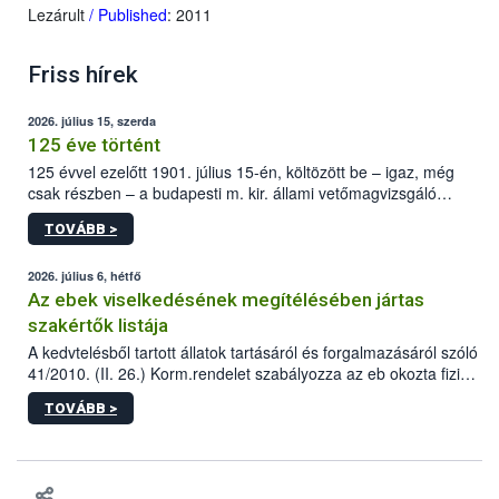
Lezárult
/ Published
: 2011
Friss hírek
2026. július 15, szerda
125 éve történt
125 évvel ezelőtt 1901. július 15-én, költözött be – igaz, még
csak részben – a budapesti m. kir. állami vetőmagvizsgáló
állomás a Kis Rókus utca 15. szám alatti, Czigler Győző által
TOVÁBB >
tervezett új épületébe.
2026. július 6, hétfő
Az ebek viselkedésének megítélésében jártas
szakértők listája
A kedvtelésből tartott állatok tartásáról és forgalmazásáról szóló
41/2010. (II. 26.) Korm.rendelet szabályozza az eb okozta fizikai
sérülés, illetve ennek veszélye keletkezésekor felmerülő
TOVÁBB >
hatósági feladatokat, valamint a veszélyes eb tartását és annak
engedélyezését. Ezen eljárások során szükség esetén be kell
vonni az ebek viselkedésének megítélésében jártas szakértőt.