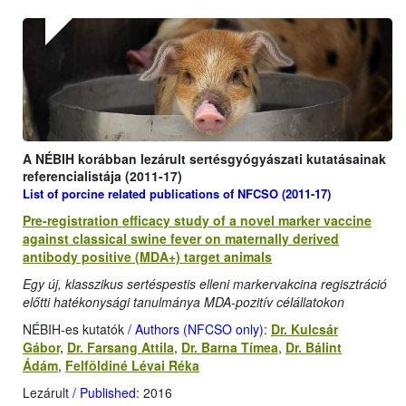
A NÉBIH korábban lezárult sertésgyógyászati kutatásainak
referencialistája (2011-17)
List of porcine related publications of NFCSO (2011-17)
Pre-registration efficacy study of a novel marker vaccine
against classical swine fever on maternally derived
antibody positive (MDA+) target animals
Egy új, klasszikus sertéspestis elleni markervakcina regisztráció
előtti hatékonysági tanulmánya MDA-pozitív célállatokon
NÉBIH-es kutatók
/ Authors (NFCSO only)
:
Dr. Kulcsár
Gábor,
Dr. Farsang Attila
,
Dr. Barna Tímea
,
Dr. Bálint
Ádám
,
Felföldiné Lévai Réka
Lezárult
/ Published
: 2016