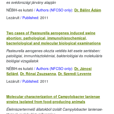
es svédországi járvány alapján
NÉBIH-es kutató
/ Authors (NFCSO only)
:
Dr. Bálint Ádám
Lezárult
/ Published
: 2011
Two cases of Pasteurella aerogenes induced swine
abortion: pathological, immunohistochemical,
bacteriological and molecular biological examinations
Pasteurella aerogenes okozta vetélés két esete sertésben:
patológiai, immunhisztokémiai, bakteriológiai és molekuláris
biológiai vizsgálatok
NÉBIH-es kutató
/ Authors (NFCSO only)
:
Dr. Jánosi
Szilárd
,
Dr. Rónai Zsuzsanna
,
Dr. Szeredi Levente
Lezárult
/ Published
: 2011
Molecular characterization of Campylobacter lanienae
strains isolated from food-producing animals
Élelmiszertermelő állatokból izolált Campylobacter lanienae-