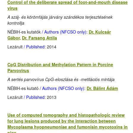
Control of the deliberate spread of foot-and-mouth disease
virus
A száj- és körömfájás járvány szándékos terjesztésének
kontrollja
NÉBIH-es kutatók
/ Authors (NFCSO only)
:
Dr. Kulcsár
Gábor,
Dr. Farsang Attila
Lezárult
/ Published
: 2014
CpG Distribution and Methylation Pattern in Porcine
Parvovirus
A sertés parvovírus CpG-eloszlása és -metilációs mintája
NÉBIH-es kutató
/ Authors (NFCSO only)
:
Dr. Bálint Ádám
Lezárult
/ Published
: 2013
Use of computed tomography and histopathologic review
for lung lesions produced by the interaction between
Mycoplasma hyopneumoniae and fumonisin mycotoxins in
pigs