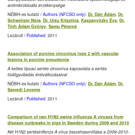
antimikrobioális érzékenysége
NÉBIH-es kutató
/ Authors (NFCSO only)
:
Dr. Dán Ádám
,
Dr.
Schweitzer Nóra
,
Dr. Ursu Krisztina
,
Kaszanyitzky Éva
,
Dr.
Tóth Ádám György
,
Samu Péterné
Lezárult
/ Published
: 2011
Association of porcine circovirus type 2 with vascular
lesions in porcine pneumonia
A kettes típusú sertés circovírus kapcsolata a sertés
tüdőgyulladás érelváltozásaival
NÉBIH-es kutató
/ Authors (NFCSO only)
:
Dr. Dán Ádám
,
Dr.
Szeredi Levente
Lezárult
/ Published
: 2011
Comparison of two H1N2 swine influenza A viruses from
disease outbreaks in pigs in Sweden during 2009 and 2010
Két H1N2 sertésinflenza A vírus összehasonlítása a 2009-2010-