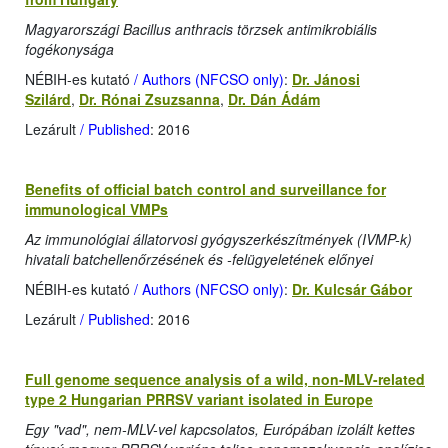
Magyarországi Bacillus anthracis törzsek antimikrobiális
fogékonysága
NÉBIH-es kutató
/ Authors (NFCSO only)
:
Dr. Jánosi
Szilárd
,
Dr. Rónai Zsuzsanna
,
Dr. Dán Ádám
Lezárult
/ Published
: 2016
Benefits of official batch control and surveillance for
immunological VMPs
Az immunológiai állatorvosi gyógyszerkészítmények (IVMP-k)
hivatali batchellenőrzésének és -felügyeletének előnyei
NÉBIH-es kutató
/ Authors (NFCSO only)
:
Dr. Kulcsár Gábor
Lezárult
/ Published
: 2016
Full genome sequence analysis of a wild, non-MLV-related
type 2 Hungarian PRRSV variant isolated in Europe
Egy "vad", nem-MLV-vel kapcsolatos, Európában izolált kettes