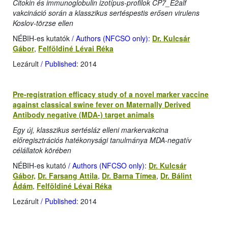
Citokin és immunoglobulin izotípus-profilok CP7_E2alf
vakcináció során a klasszikus sertéspestis erősen virulens
Koslov-törzse ellen
NÉBIH-es kutatók
/ Authors (NFCSO only)
:
Dr. Kulcsár
Gábor
,
Felföldiné Lévai Réka
Lezárult
/ Published
: 2014
Pre-registration efficacy study of a novel marker vaccine
against classical swine fever on Maternally Derived
Antibody negative (MDA-) target animals
Egy új, klasszikus sertésláz elleni markervakcina
előregisztrációs hatékonysági tanulmánya MDA-negatív
célállatok körében
NÉBIH-es kutató
/ Authors (NFCSO only)
:
Dr. Kulcsár
Gábor,
Dr. Farsang Attila
,
Dr. Barna Tímea
,
Dr. Bálint
Ádám
,
Felföldiné Lévai Réka
Lezárult
/ Published
: 2014