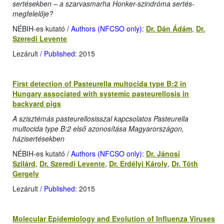
sertésekben – a szarvasmarha Honker-szindróma sertés-
megfelelője?
NÉBIH-es kutató
/ Authors (NFCSO only)
:
Dr. Dán Ádám
,
Dr.
Szeredi Levente
Lezárult
/ Published
: 2015
First detection of Pasteurella multocida type B:2 in
Hungary associated with systemic pasteurellosis in
backyard pigs
A szisztémás pasteurellosisszal kapcsolatos Pasteurella
multocida type B:2 első azonosítása Magyarországon,
házisertésekben
NÉBIH-es kutató
/ Authors (NFCSO only)
:
Dr. Jánosi
Szilárd
,
Dr. Szeredi Levente
,
Dr. Erdélyi Károly
,
Dr. Tóth
Gergely
Lezárult
/ Published
: 2015
Molecular Epidemiology and Evolution of Influenza Viruses