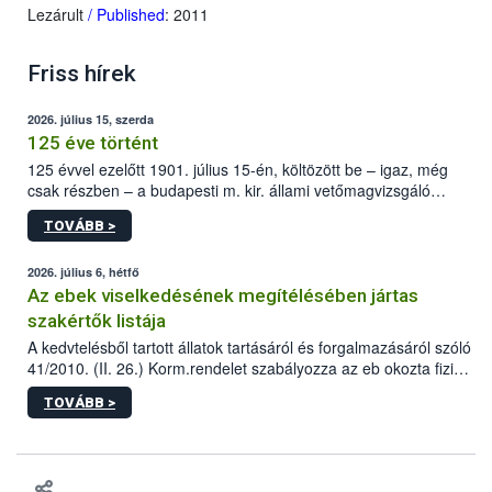
Lezárult
/ Published
: 2011
Friss hírek
2026. július 15, szerda
125 éve történt
125 évvel ezelőtt 1901. július 15-én, költözött be – igaz, még
csak részben – a budapesti m. kir. állami vetőmagvizsgáló
állomás a Kis Rókus utca 15. szám alatti, Czigler Győző által
TOVÁBB >
tervezett új épületébe.
2026. július 6, hétfő
Az ebek viselkedésének megítélésében jártas
szakértők listája
A kedvtelésből tartott állatok tartásáról és forgalmazásáról szóló
41/2010. (II. 26.) Korm.rendelet szabályozza az eb okozta fizikai
sérülés, illetve ennek veszélye keletkezésekor felmerülő
TOVÁBB >
hatósági feladatokat, valamint a veszélyes eb tartását és annak
engedélyezését. Ezen eljárások során szükség esetén be kell
vonni az ebek viselkedésének megítélésében jártas szakértőt.