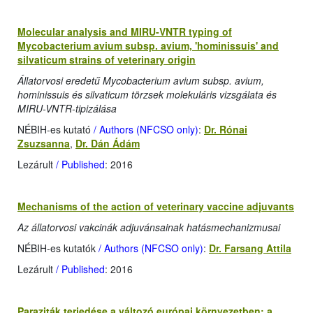
Molecular analysis and MIRU-VNTR typing of
Mycobacterium avium subsp. avium, 'hominissuis' and
silvaticum strains of veterinary origin
Állatorvosi eredetű Mycobacterium avium subsp. avium,
hominissuis és silvaticum törzsek molekuláris vizsgálata és
MIRU-VNTR-tipizálása
NÉBIH-es kutató
/ Authors (NFCSO only)
:
Dr. Rónai
Zsuzsanna
,
Dr. Dán Ádám
Lezárult
/ Published
: 2016
Mechanisms of the action of veterinary vaccine adjuvants
Az állatorvosi vakcinák adjuvánsainak hatásmechanizmusai
NÉBIH-es kutatók
/ Authors (NFCSO only)
:
Dr. Farsang Attila
Lezárult
/ Published
: 2016
Paraziták terjedése a változó európai környezetben: a