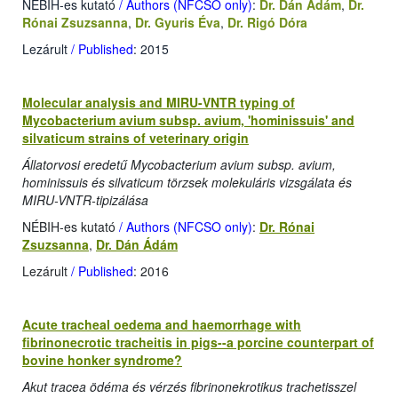
NÉBIH-es kutató
/ Authors (NFCSO only)
:
Dr. Dán Ádám
,
Dr.
Rónai Zsuzsanna
,
Dr. Gyuris Éva
,
Dr. Rigó Dóra
Lezárult
/ Published
: 2015
Molecular analysis and MIRU-VNTR typing of
Mycobacterium avium subsp. avium, 'hominissuis' and
silvaticum strains of veterinary origin
Állatorvosi eredetű Mycobacterium avium subsp. avium,
hominissuis és silvaticum törzsek molekuláris vizsgálata és
MIRU-VNTR-tipizálása
NÉBIH-es kutató
/ Authors (NFCSO only)
:
Dr. Rónai
Zsuzsanna
,
Dr. Dán Ádám
Lezárult
/ Published
: 2016
Acute tracheal oedema and haemorrhage with
fibrinonecrotic tracheitis in pigs--a porcine counterpart of
bovine honker syndrome?
Akut tracea ödéma és vérzés fibrinonekrotikus trachetisszel