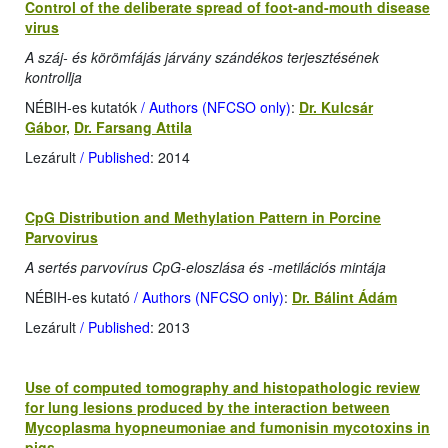
Control of the deliberate spread of foot-and-mouth disease
virus
A száj- és körömfájás járvány szándékos terjesztésének
kontrollja
NÉBIH-es kutatók
/ Authors (NFCSO only)
:
Dr. Kulcsár
Gábor,
Dr. Farsang Attila
Lezárult
/ Published
: 2014
CpG Distribution and Methylation Pattern in Porcine
Parvovirus
A sertés parvovírus CpG-eloszlása és -metilációs mintája
NÉBIH-es kutató
/ Authors (NFCSO only)
:
Dr. Bálint Ádám
Lezárult
/ Published
: 2013
Use of computed tomography and histopathologic review
for lung lesions produced by the interaction between
Mycoplasma hyopneumoniae and fumonisin mycotoxins in
pigs