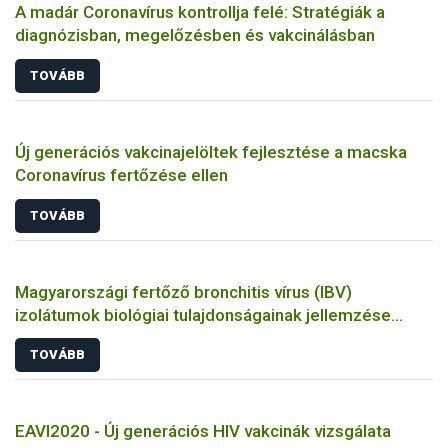
A madár Coronavírus kontrollja felé: Stratégiák a
diagnózisban, megelőzésben és vakcinálásban
TOVÁBB
Új generációs vakcinajelöltek fejlesztése a macska
Coronavírus fertőzése ellen
TOVÁBB
Magyarországi fertőző bronchitis vírus (IBV)
izolátumok biológiai tulajdonságainak jellemzése
állatkísérletes és molekuláris biológiai eszközökkel
TOVÁBB
EAVI2020 - Új generációs HIV vakcinák vizsgálata