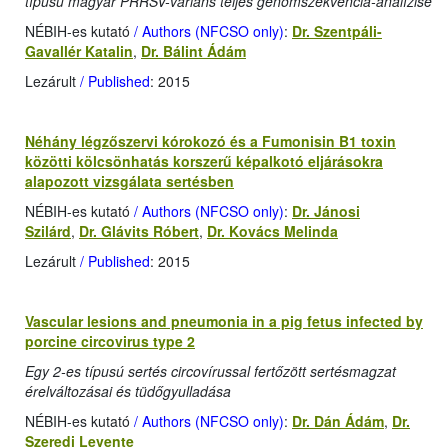
típusú magyar PRRSV-variáns teljes genomszekvencia-analízise
NÉBIH-es kutató
/ Authors (NFCSO only)
:
Dr. Szentpáli-
Gavallér Katalin
,
Dr. Bálint Ádám
Lezárult
/ Published
: 2015
Néhány légzőszervi kórokozó és a Fumonisin B1 toxin
közötti kölcsönhatás korszerű képalkotó eljárásokra
alapozott vizsgálata sertésben
NÉBIH-es kutató
/ Authors (NFCSO only)
:
Dr. Jánosi
Szilárd
,
Dr. Glávits Róbert
,
Dr. Kovács Melinda
Lezárult
/ Published
: 2015
Vascular lesions and pneumonia in a pig fetus infected by
porcine circovirus type 2
Egy 2-es típusú sertés circovírussal fertőzött sertésmagzat
érelváltozásai és tüdőgyulladása
NÉBIH-es kutató
/ Authors (NFCSO only)
:
Dr. Dán Ádám
,
Dr.
Szeredi Levente