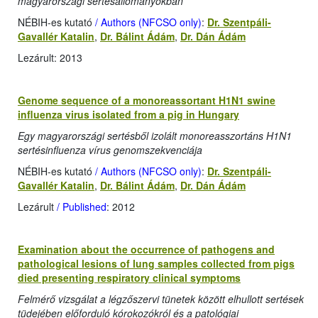
magyarországi sertésállományokban
NÉBIH-es kutató
/ Authors (NFCSO only)
:
Dr. Szentpáli-
Gavallér Katalin
,
Dr. Bálint Ádám
,
Dr. Dán Ádám
Lezárult: 2013
Genome sequence of a monoreassortant H1N1 swine
influenza virus isolated from a pig in Hungary
Egy magyarországi sertésből izolált monoreasszortáns H1N1
sertésinfluenza vírus genomszekvenciája
NÉBIH-es kutató
/ Authors (NFCSO only)
:
Dr. Szentpáli-
Gavallér Katalin
,
Dr. Bálint Ádám
,
Dr. Dán Ádám
Lezárult
/ Published
: 2012
Examination about the occurrence of pathogens and
pathological lesions of lung samples collected from pigs
died presenting respiratory clinical symptoms
Felmérő vizsgálat a légzőszervi tünetek között elhullott sertések
tüdejében előforduló kórokozókról és a patológiai