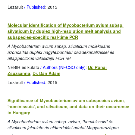
Lezárult
/ Published
: 2015
Molecular identification of Mycobacterium avium subsp.
silvaticum by duplex high-resolution melt analysis and
subspecies-specific real-time PCR
A Mycobacterium avium subsp. silvaticum molekuláris
azonosítás duplex nagyfelbontású olvadékanalízissel és
alfajspecifikus valósidejű PCR-rel
NÉBIH-es kutató
/ Authors (NFCSO only)
:
Dr. Rónai
Zsuzsanna
,
Dr. Dán Ádám
Lezárult
/ Published
: 2015
Significance of Mycobacterium avium subspecies avium,
'hominissuis', and silvaticum, and data on their occurrence
in Hungary
A Mycobacterium avium subsp. avium, "hominissuis" és
silvaticum jelenléte és előfordulási adatai Magyarországon