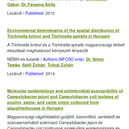
Gábor,
Dr. Farsang Attila
Lezárult
/ Published
: 2012
Environmental determinants of the spatial distribution of
Trichinella britovi and Trichinella spiralis in Hungary
A Trichinella britovi és a Trichinella spiralis magyarországi térbeli
eloszlását meghatározó környezeti tényezők
NÉBIH-es kutatók
/ Authors (NFCSO only)
:
Dr. Sréter
Tamás
,
Széll Zoltán
,
Tolnai Zoltán
Lezárult
/ Published
: 2014
Molecular epidemiology and antimicrobial susceptibility of
Campylobacter jejuni and Campylobacter coli isolates of
poultry, swine, and cattle origin collected from
slaughterhouses in Hungary
Magyarországi vágóhidakból gyűjtött, baromfiból, sertésből és
szarvasmarhából származó Campylobacter jejuni és
Campylobacter coli izolátumok molekuláris epidemiológiája és