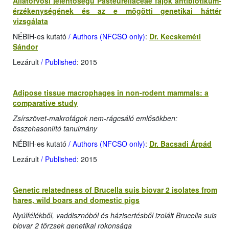
Állatorvosi jelentőségű Pasteurellaceae fajok antibiotikum-
érzékenységének és az e mögötti genetikai háttér
vizsgálata
NÉBIH-es kutató
/ Authors (NFCSO only)
:
Dr. Kecskeméti
Sándor
Lezárult
/ Published
: 2015
Adipose tissue macrophages in non-rodent mammals: a
comparative study
Zsírszövet-makrofágok nem-rágcsáló emlősökben:
összehasonlító tanulmány
NÉBIH-es kutató
/ Authors (NFCSO only)
:
Dr. Bacsadi Árpád
Lezárult
/ Published
: 2015
Genetic relatedness of Brucella suis biovar 2 isolates from
hares, wild boars and domestic pigs
Nyúlfélékből, vaddisznóból és házisertésből izolált Brucella suis
biovar 2 törzsek genetikai rokonsága