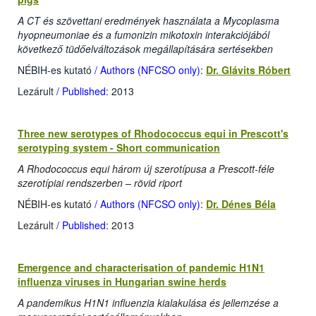
A CT és szövettani eredmények használata a Mycoplasma
hyopneumoniae és a fumonizin mikotoxin interakciójából
következő tüdőelváltozások megállapítására sertésekben
NÉBIH-es kutató
/ Authors (NFCSO only)
:
Dr. Glávits Róbert
Lezárult
/ Published
: 2013
Three new serotypes of Rhodococcus equi in Prescott's
serotyping system - Short communication
A Rhodococcus equi három új szerotípusa a Prescott-féle
szerotípiai rendszerben – rövid riport
NÉBIH-es kutató
/ Authors (NFCSO only)
:
Dr. Dénes Béla
Lezárult
/ Published
: 2013
Emergence and characterisation of pandemic H1N1
influenza viruses in Hungarian swine herds
A pandemikus H1N1 influenzia kialakulása és jellemzése a