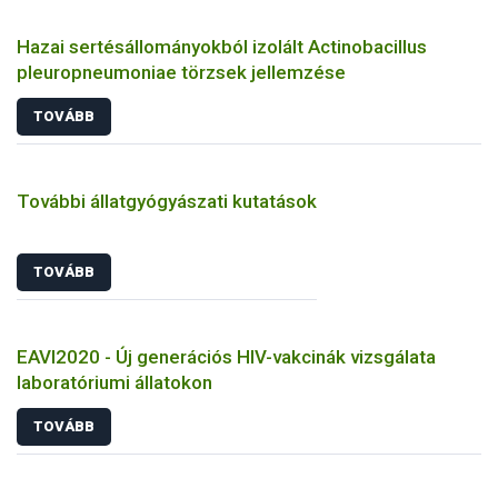
Hazai sertésállományokból izolált Actinobacillus
pleuropneumoniae törzsek jellemzése
TOVÁBB
További állatgyógyászati kutatások
TOVÁBB
EAVI2020 - Új generációs HIV-vakcinák vizsgálata
laboratóriumi állatokon
TOVÁBB