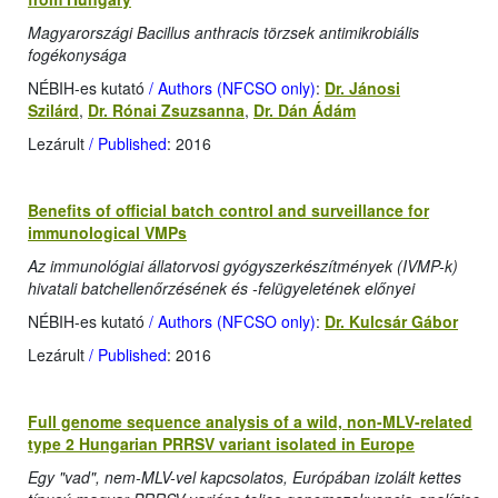
Magyarországi Bacillus anthracis törzsek antimikrobiális
fogékonysága
NÉBIH-es kutató
/ Authors (NFCSO only)
:
Dr. Jánosi
Szilárd
,
Dr. Rónai Zsuzsanna
,
Dr. Dán Ádám
Lezárult
/ Published
: 2016
Benefits of official batch control and surveillance for
immunological VMPs
Az immunológiai állatorvosi gyógyszerkészítmények (IVMP-k)
hivatali batchellenőrzésének és -felügyeletének előnyei
NÉBIH-es kutató
/ Authors (NFCSO only)
:
Dr. Kulcsár Gábor
Lezárult
/ Published
: 2016
Full genome sequence analysis of a wild, non-MLV-related
type 2 Hungarian PRRSV variant isolated in Europe
Egy "vad", nem-MLV-vel kapcsolatos, Európában izolált kettes