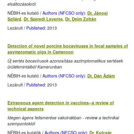
elváltozásokról
NÉBIH-es kutató
/ Authors (NFCSO only)
:
Dr. Jánosi
Szilárd
,
Dr. Szeredi Levente
,
Dr. Deim Zoltán
Lezárult
/ Published
: 2013
Detection of novel porcine bocaviruses in fecal samples of
asymptomatic pigs in Cameroon
Új sertés bocavírusok azonosítása aszimptomatikus sertések
ürülékmintáiból Kamerunban
NÉBIH-es kutató
/ Authors (NFCSO only)
:
Dr. Dán Ádám
Lezárult
/ Published
: 2013
Extraneous agent detection in vaccines--a review of
technical aspects
Idegen ágens felismerése vakcinákban - review a technikai
szempontoktól
NÉBIH-es kutatók
/ Authors (NFCSO only)
:
Dr. Kulcsár