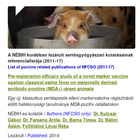
A NÉBIH korábban lezárult sertésgyógyászati kutatásainak
referencialistája (2011-17)
List of porcine related publications of NFCSO (2011-17)
Pre-registration efficacy study of a novel marker vaccine
against classical swine fever on maternally derived
antibody positive (MDA+) target animals
Egy új, klasszikus sertéspestis elleni markervakcina regisztráció
előtti hatékonysági tanulmánya MDA-pozitív célállatokon
NÉBIH-es kutatók
/ Authors (NFCSO only)
:
Dr. Kulcsár
Gábor,
Dr. Farsang Attila
,
Dr. Barna Tímea
,
Dr. Bálint
Ádám
,
Felföldiné Lévai Réka
Lezárult
/ Published
: 2016