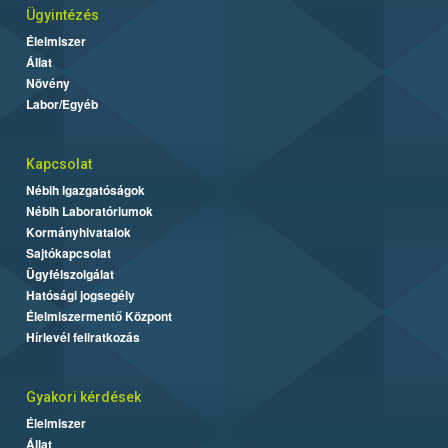
Ügyintézés
Élelmiszer
Állat
Növény
Labor/Egyéb
Kapcsolat
Nébih Igazgatóságok
Nébih Laboratóriumok
Kormányhivatalok
Sajtókapcsolat
Ügyfélszolgálat
Hatósági jogsegély
Élelmiszermentő Központ
Hírlevél feliratkozás
Gyakori kérdések
Élelmiszer
Állat