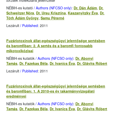
törzsek molekuláris jellemzése
NÉBIH-es kutató
/ Authors (NFCSO only)
:
Dr. Dán Ádám
,
Dr.
Schweitzer Nóra
,
Dr. Ursu Krisztina
,
Kaszanyitzky Éva
,
Dr.
Tóth Ádám György
,
Samu Péterné
Lezárult
/ Published
: 2011
Fuzáriotoxinok állat-egészségügyi jelentősége sertésben
és baromfiban: 2. A sertés és a baromfi fontosabb
mikotoxikózisai
NÉBIH-es kutatók
/ Authors (NFCSO only)
:
Dr. Abonyi
Tamás
,
Dr. Fazekas Béla
,
Dr. Ivanics Éva
,
Dr. Glávits Róbert
Lezárult
/ Published
: 2011
Fuzáriotoxinok állat-egészségügyi jelentősége sertésben
és baromfiban: 1. A 2010-es év takarmányvizsgálati
eredményei
NÉBIH-es kutatók
/ Authors (NFCSO only)
:
Dr. Abonyi
Tamás
,
Dr. Fazekas Béla
,
Dr. Ivanics Éva
,
Dr. Glávits Róbert