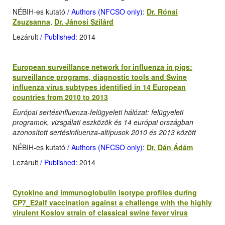
NÉBIH-es kutató
/ Authors (NFCSO only)
:
Dr. Rónai
Zsuzsanna
,
Dr. Jánosi Szilárd
Lezárult
/ Published
: 2014
European surveillance network for influenza in pigs:
surveillance programs, diagnostic tools and Swine
influenza virus subtypes identified in 14 European
countries from 2010 to 2013
Európai sertésinfluenza-felügyeleti hálózat: felügyeleti
programok, vizsgálati eszközök és 14 európai országban
azonosított sertésinfluenza-altípusok 2010 és 2013 között
NÉBIH-es kutató
/ Authors (NFCSO only)
:
Dr. Dán Ádám
Lezárult
/ Published
: 2014
Cytokine and immunoglobulin isotype profiles during
CP7_E2alf vaccination against a challenge with the highly
virulent Koslov strain of classical swine fever virus