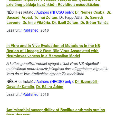
szívféreg példája hazánkból: Rövidített másodközlés
NÉBIH-es kutató
/ Authors (NFCSO only)
:
Dr. Nemes Csaba
,
Dr.
Bacsadi Árpád
,
Tolnai Zoltán
, Dr. Papp Attila,
Dr. Szeredi
Levente
,
Dr. Imre Viktória
,
Dr. Széll Zoltán
,
Dr. Sréter Tamás
Lezárult
/ Published
: 2016
In Vitro and in Vivo Evaluation of Mutations in the NS
Region of Lineage 2 West Nile Virus Associated with
Neuroinvasiveness in a Mammalian Model
A kettes genetikai vonalú nyugat-nílusi vírus NS régióbeli
mutációinak neuroinvazív jellegével összefüggésben végzett in
Vitro és in Vivo értékelése egy emlős modellben
NÉBIH-es kutató
/ Authors (NFCSO only)
:
Dr. Szentpáli-
Gavallér Katalin
,
Dr. Bálint Ádám
Lezárult
/ Published
: 2016
Antimicrobial susceptibility of Bacillus anthracis strains
from Hungary