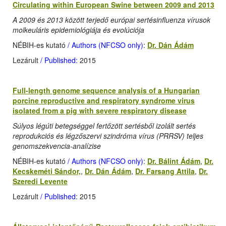
Circulating within European Swine between 2009 and 2013
A 2009 és 2013 között terjedő európai sertésinfluenza vírusok
molkeuláris epidemiológiája és evolúciója
NÉBIH-es kutató
/ Authors (NFCSO only)
:
Dr. Dán Ádám
Lezárult
/ Published:
2015
Full-length genome sequence analysis of a Hungarian
porcine reproductive and respiratory syndrome virus
isolated from a pig with severe respiratory disease
Súlyos légúti betegséggel fertőzött sertésből izolált sertés
reprodukciós és légzőszervi szindróma vírus (PRRSV) teljes
genomszekvencia-analízise
NÉBIH-es kutató
/ Authors (NFCSO only)
:
Dr. Bálint Ádám
,
Dr.
Kecskeméti Sándor,
,
Dr. Dán Ádám
,
Dr. Farsang Attila
,
Dr.
Szeredi Levente
Lezárult
/ Published
: 2015