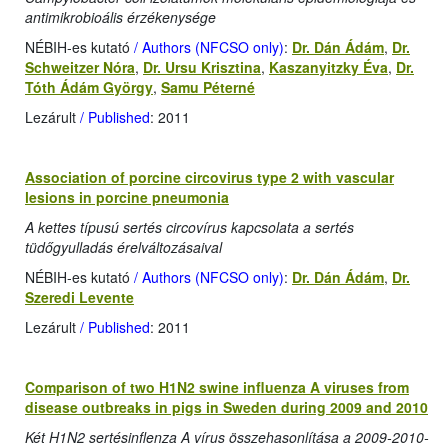
antimikrobioális érzékenysége
NÉBIH-es kutató
/ Authors (NFCSO only)
:
Dr. Dán Ádám
,
Dr.
Schweitzer Nóra
,
Dr. Ursu Krisztina
,
Kaszanyitzky Éva
,
Dr.
Tóth Ádám György
,
Samu Péterné
Lezárult
/ Published
: 2011
Association of porcine circovirus type 2 with vascular
lesions in porcine pneumonia
A kettes típusú sertés circovírus kapcsolata a sertés
tüdőgyulladás érelváltozásaival
NÉBIH-es kutató
/ Authors (NFCSO only)
:
Dr. Dán Ádám
,
Dr.
Szeredi Levente
Lezárult
/ Published
: 2011
Comparison of two H1N2 swine influenza A viruses from
disease outbreaks in pigs in Sweden during 2009 and 2010
Két H1N2 sertésinflenza A vírus összehasonlítása a 2009-2010-