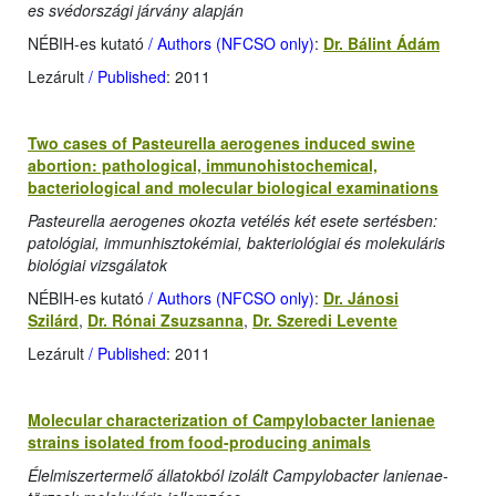
es svédországi járvány alapján
NÉBIH-es kutató
/ Authors (NFCSO only)
:
Dr. Bálint Ádám
Lezárult
/ Published
: 2011
Two cases of Pasteurella aerogenes induced swine
abortion: pathological, immunohistochemical,
bacteriological and molecular biological examinations
Pasteurella aerogenes okozta vetélés két esete sertésben:
patológiai, immunhisztokémiai, bakteriológiai és molekuláris
biológiai vizsgálatok
NÉBIH-es kutató
/ Authors (NFCSO only)
:
Dr. Jánosi
Szilárd
,
Dr. Rónai Zsuzsanna
,
Dr. Szeredi Levente
Lezárult
/ Published
: 2011
Molecular characterization of Campylobacter lanienae
strains isolated from food-producing animals
Élelmiszertermelő állatokból izolált Campylobacter lanienae-