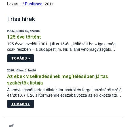
Lezárult
/ Published
: 2011
Friss hírek
2026. július 15, szerda
125 éve történt
125 évvel ezelőtt 1901. július 15-én, költözött be – igaz, még
csak részben – a budapesti m. kir. állami vetőmagvizsgáló
állomás a Kis Rókus utca 15. szám alatti, Czigler Győző által
TOVÁBB >
tervezett új épületébe.
2026. július 6, hétfő
Az ebek viselkedésének megítélésében jártas
szakértők listája
A kedvtelésből tartott állatok tartásáról és forgalmazásáról szóló
41/2010. (II. 26.) Korm.rendelet szabályozza az eb okozta fizikai
sérülés, illetve ennek veszélye keletkezésekor felmerülő
TOVÁBB >
hatósági feladatokat, valamint a veszélyes eb tartását és annak
engedélyezését. Ezen eljárások során szükség esetén be kell
vonni az ebek viselkedésének megítélésében jártas szakértőt.