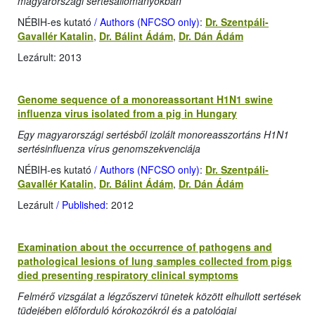
magyarországi sertésállományokban
NÉBIH-es kutató
/ Authors (NFCSO only)
:
Dr. Szentpáli-
Gavallér Katalin
,
Dr. Bálint Ádám
,
Dr. Dán Ádám
Lezárult: 2013
Genome sequence of a monoreassortant H1N1 swine
influenza virus isolated from a pig in Hungary
Egy magyarországi sertésből izolált monoreasszortáns H1N1
sertésinfluenza vírus genomszekvenciája
NÉBIH-es kutató
/ Authors (NFCSO only)
:
Dr. Szentpáli-
Gavallér Katalin
,
Dr. Bálint Ádám
,
Dr. Dán Ádám
Lezárult
/ Published
: 2012
Examination about the occurrence of pathogens and
pathological lesions of lung samples collected from pigs
died presenting respiratory clinical symptoms
Felmérő vizsgálat a légzőszervi tünetek között elhullott sertések
tüdejében előforduló kórokozókról és a patológiai