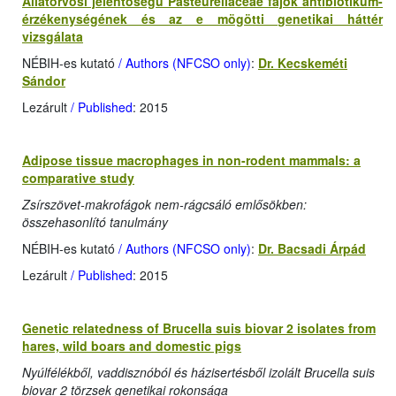
Állatorvosi jelentőségű Pasteurellaceae fajok antibiotikum-
érzékenységének és az e mögötti genetikai háttér
vizsgálata
NÉBIH-es kutató
/ Authors (NFCSO only)
:
Dr. Kecskeméti
Sándor
Lezárult
/ Published
: 2015
Adipose tissue macrophages in non-rodent mammals: a
comparative study
Zsírszövet-makrofágok nem-rágcsáló emlősökben:
összehasonlító tanulmány
NÉBIH-es kutató
/ Authors (NFCSO only)
:
Dr. Bacsadi Árpád
Lezárult
/ Published
: 2015
Genetic relatedness of Brucella suis biovar 2 isolates from
hares, wild boars and domestic pigs
Nyúlfélékből, vaddisznóból és házisertésből izolált Brucella suis
biovar 2 törzsek genetikai rokonsága