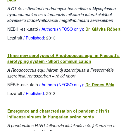
A CT és szövettani eredmények használata a Mycoplasma
hyopneumoniae és a fumonizin mikotoxin interakciójából
következő tüdőelváltozások megállapítására sertésekben
NÉBIH-es kutató
/ Authors (NFCSO only)
:
Dr. Glávits Róbert
Lezárult
/ Published
: 2013
Three new serotypes of Rhodococcus equi in Prescott's
serotyping system - Short communication
A Rhodococcus equi három új szerotípusa a Prescott-féle
szerotípiai rendszerben – rövid riport
NÉBIH-es kutató
/ Authors (NFCSO only)
:
Dr. Dénes Béla
Lezárult
/ Published
: 2013
Emergence and characterisation of pandemic H1N1
influenza viruses in Hungarian swine herds
A pandemikus H1N1 influenzia kialakulása és jellemzése a