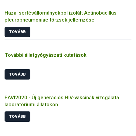
Hazai sertésállományokból izolált Actinobacillus
pleuropneumoniae törzsek jellemzése
TOVÁBB
További állatgyógyászati kutatások
TOVÁBB
EAVI2020 - Új generációs HIV-vakcinák vizsgálata
laboratóriumi állatokon
TOVÁBB