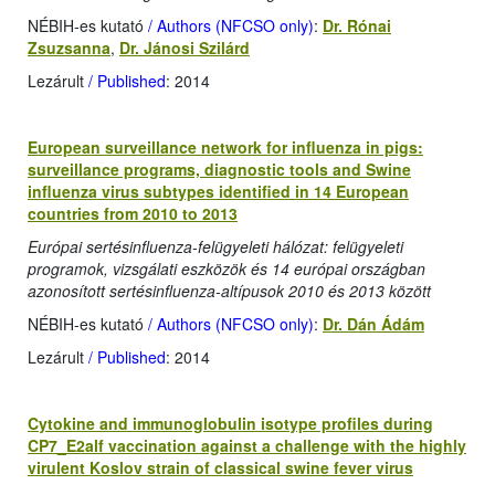
NÉBIH-es kutató
/ Authors (NFCSO only)
:
Dr. Rónai
Zsuzsanna
,
Dr. Jánosi Szilárd
Lezárult
/ Published
: 2014
European surveillance network for influenza in pigs:
surveillance programs, diagnostic tools and Swine
influenza virus subtypes identified in 14 European
countries from 2010 to 2013
Európai sertésinfluenza-felügyeleti hálózat: felügyeleti
programok, vizsgálati eszközök és 14 európai országban
azonosított sertésinfluenza-altípusok 2010 és 2013 között
NÉBIH-es kutató
/ Authors (NFCSO only)
:
Dr. Dán Ádám
Lezárult
/ Published
: 2014
Cytokine and immunoglobulin isotype profiles during
CP7_E2alf vaccination against a challenge with the highly
virulent Koslov strain of classical swine fever virus