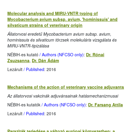
Molecular analysis and MIRU-VNTR typing of
Mycobacterium avium subsp. avium, 'hominissuis' and
silvaticum strains of veterinary origin
Állatorvosi eredetű Mycobacterium avium subsp. avium,
hominissuis és silvaticum törzsek molekuláris vizsgálata és
MIRU-VNTR-tipizálása
NÉBIH-es kutató
/ Authors (NFCSO only)
:
Dr. Rónai
Zsuzsanna
,
Dr. Dán Ádám
Lezárult
/ Published
: 2016
Mechanisms of the action of veterinary vaccine adjuvants
Az állatorvosi vakcinák adjuvánsainak hatásmechanizmusai
NÉBIH-es kutatók
/ Authors (NFCSO only)
:
Dr. Farsang Attila
Lezárult
/ Published
: 2016
Paraziták terjedése a változó európai környezetben: a