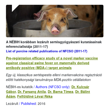
A NÉBIH korábban lezárult sertésgyógyászati kutatásainak
referencialistája (2011-17)
List of porcine related publications of NFCSO (2011-17)
Pre-registration efficacy study of a novel marker vaccine
against classical swine fever on maternally derived
antibody positive (MDA+) target animals
Egy új, klasszikus sertéspestis elleni markervakcina regisztráció
előtti hatékonysági tanulmánya MDA-pozitív célállatokon
NÉBIH-es kutatók
/ Authors (NFCSO only)
:
Dr. Kulcsár
Gábor,
Dr. Farsang Attila
,
Dr. Barna Tímea
,
Dr. Bálint
Ádám
,
Felföldiné Lévai Réka
Lezárult
/ Published
: 2016