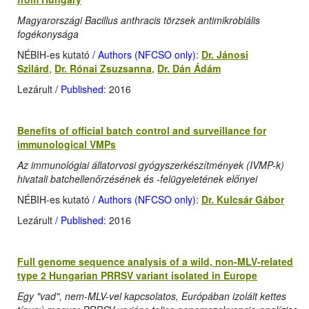
Magyarországi Bacillus anthracis törzsek antimikrobiális
fogékonysága
NÉBIH-es kutató
/ Authors (NFCSO only)
:
Dr. Jánosi
Szilárd
,
Dr. Rónai Zsuzsanna
,
Dr. Dán Ádám
Lezárult
/ Published
: 2016
Benefits of official batch control and surveillance for
immunological VMPs
Az immunológiai állatorvosi gyógyszerkészítmények (IVMP-k)
hivatali batchellenőrzésének és -felügyeletének előnyei
NÉBIH-es kutató
/ Authors (NFCSO only)
:
Dr. Kulcsár Gábor
Lezárult
/ Published
: 2016
Full genome sequence analysis of a wild, non-MLV-related
type 2 Hungarian PRRSV variant isolated in Europe
Egy "vad", nem-MLV-vel kapcsolatos, Európában izolált kettes