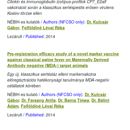
Citokin és immunoglobulin izotípus-profilok CP7_E2alf
vakcináció során a klasszikus sertéspestis erősen virulens
Koslov-törzse ellen
NÉBIH-es kutatók
/ Authors (NFCSO only)
:
Dr. Kulcsár
Gábor
,
Felföldiné Lévai Réka
Lezárult
/ Published
: 2014
Pre-registration efficacy study of a novel marker vaccine
against classical swine fever on Maternally Derived
Antibody negative (MDA-) target animals
Egy új, klasszikus sertésláz elleni markervakcina
előregisztrációs hatékonysági tanulmánya MDA-negatív
célállatok körében
NÉBIH-es kutató
/ Authors (NFCSO only)
:
Dr. Kulcsár
Gábor,
Dr. Farsang Attila
,
Dr. Barna Tímea
,
Dr. Bálint
Ádám
,
Felföldiné Lévai Réka
Lezárult
/ Published
: 2014