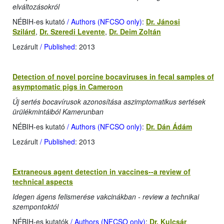
elváltozásokról
NÉBIH-es kutató
/ Authors (NFCSO only)
:
Dr. Jánosi
Szilárd
,
Dr. Szeredi Levente
,
Dr. Deim Zoltán
Lezárult
/ Published
: 2013
Detection of novel porcine bocaviruses in fecal samples of
asymptomatic pigs in Cameroon
Új sertés bocavírusok azonosítása aszimptomatikus sertések
ürülékmintáiból Kamerunban
NÉBIH-es kutató
/ Authors (NFCSO only)
:
Dr. Dán Ádám
Lezárult
/ Published
: 2013
Extraneous agent detection in vaccines--a review of
technical aspects
Idegen ágens felismerése vakcinákban - review a technikai
szempontoktól
NÉBIH-es kutatók
/ Authors (NFCSO only)
:
Dr. Kulcsár