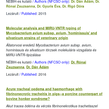
NÉBIH-es kutató
/ Authors (NFCSO only)
:
Dr. Dán Ádám
,
Dr.
Rónai Zsuzsanna
,
Dr. Gyuris Éva
,
Dr. Rigó Dóra
Lezárult
/ Published
: 2015
Molecular analysis and MIRU-VNTR typing of
Mycobacterium avium subsp. avium, 'hominissuis' and
silvaticum strains of veterinary origin
Állatorvosi eredetű Mycobacterium avium subsp. avium,
hominissuis és silvaticum törzsek molekuláris vizsgálata és
MIRU-VNTR-tipizálása
NÉBIH-es kutató
/ Authors (NFCSO only)
:
Dr. Rónai
Zsuzsanna
,
Dr. Dán Ádám
Lezárult
/ Published
: 2016
Acute tracheal oedema and haemorrhage with
fibrinonecrotic tracheitis in pigs--a porcine counterpart of
bovine honker syndrome?
Akut tracea ödéma és vérzés fibrinonekrotikus trachetisszel