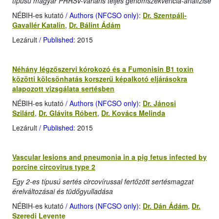
típusú magyar PRRSV-variáns teljes genomszekvencia-analízise
NÉBIH-es kutató
/ Authors (NFCSO only)
:
Dr. Szentpáli-
Gavallér Katalin
,
Dr. Bálint Ádám
Lezárult
/ Published
: 2015
Néhány légzőszervi kórokozó és a Fumonisin B1 toxin
közötti kölcsönhatás korszerű képalkotó eljárásokra
alapozott vizsgálata sertésben
NÉBIH-es kutató
/ Authors (NFCSO only)
:
Dr. Jánosi
Szilárd
,
Dr. Glávits Róbert
,
Dr. Kovács Melinda
Lezárult
/ Published
: 2015
Vascular lesions and pneumonia in a pig fetus infected by
porcine circovirus type 2
Egy 2-es típusú sertés circovírussal fertőzött sertésmagzat
érelváltozásai és tüdőgyulladása
NÉBIH-es kutató
/ Authors (NFCSO only)
:
Dr. Dán Ádám
,
Dr.
Szeredi Levente