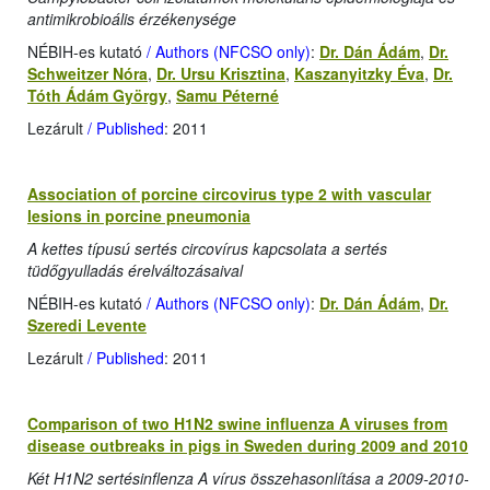
antimikrobioális érzékenysége
NÉBIH-es kutató
/ Authors (NFCSO only)
:
Dr. Dán Ádám
,
Dr.
Schweitzer Nóra
,
Dr. Ursu Krisztina
,
Kaszanyitzky Éva
,
Dr.
Tóth Ádám György
,
Samu Péterné
Lezárult
/ Published
: 2011
Association of porcine circovirus type 2 with vascular
lesions in porcine pneumonia
A kettes típusú sertés circovírus kapcsolata a sertés
tüdőgyulladás érelváltozásaival
NÉBIH-es kutató
/ Authors (NFCSO only)
:
Dr. Dán Ádám
,
Dr.
Szeredi Levente
Lezárult
/ Published
: 2011
Comparison of two H1N2 swine influenza A viruses from
disease outbreaks in pigs in Sweden during 2009 and 2010
Két H1N2 sertésinflenza A vírus összehasonlítása a 2009-2010-