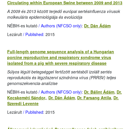
Circulating within European Swine between 2009 and 2013
A 2009 és 2013 között terjedő európai sertésinfluenza vírusok
molkeuláris epidemiológiája és evolúciója
NÉBIH-es kutató
/ Authors (NFCSO only)
:
Dr. Dán Ádám
Lezárult
/ Published:
2015
Full-length genome sequence analysis of a Hungarian
porcine reproductive and respiratory syndrome virus
isolated from a pig with severe respiratory disease
Súlyos légúti betegséggel fertőzött sertésből izolált sertés
reprodukciós és légzőszervi szindróma vírus (PRRSV) teljes
genomszekvencia-analízise
NÉBIH-es kutató
/ Authors (NFCSO only)
:
Dr. Bálint Ádám
,
Dr.
Kecskeméti Sándor,
,
Dr. Dán Ádám
,
Dr. Farsang Attila
,
Dr.
Szeredi Levente
Lezárult
/ Published
: 2015