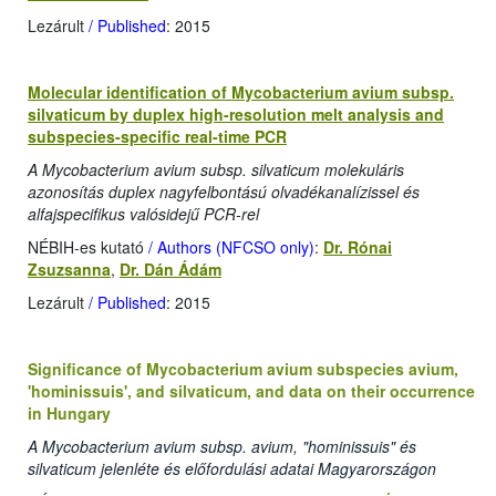
Lezárult
/ Published
: 2015
Molecular identification of Mycobacterium avium subsp.
silvaticum by duplex high-resolution melt analysis and
subspecies-specific real-time PCR
A Mycobacterium avium subsp. silvaticum molekuláris
azonosítás duplex nagyfelbontású olvadékanalízissel és
alfajspecifikus valósidejű PCR-rel
NÉBIH-es kutató
/ Authors (NFCSO only)
:
Dr. Rónai
Zsuzsanna
,
Dr. Dán Ádám
Lezárult
/ Published
: 2015
Significance of Mycobacterium avium subspecies avium,
'hominissuis', and silvaticum, and data on their occurrence
in Hungary
A Mycobacterium avium subsp. avium, "hominissuis" és
silvaticum jelenléte és előfordulási adatai Magyarországon