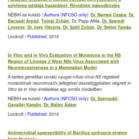
szívféreg példája hazánkból: Rövidített másodközlés
NÉBIH-es kutató
/ Authors (NFCSO only)
:
Dr. Nemes Csaba
,
Dr.
Bacsadi Árpád
,
Tolnai Zoltán
, Dr. Papp Attila,
Dr. Szeredi
Levente
,
Dr. Imre Viktória
,
Dr. Széll Zoltán
,
Dr. Sréter Tamás
Lezárult
/ Published
: 2016
In Vitro and in Vivo Evaluation of Mutations in the NS
Region of Lineage 2 West Nile Virus Associated with
Neuroinvasiveness in a Mammalian Model
A kettes genetikai vonalú nyugat-nílusi vírus NS régióbeli
mutációinak neuroinvazív jellegével összefüggésben végzett in
Vitro és in Vivo értékelése egy emlős modellben
NÉBIH-es kutató
/ Authors (NFCSO only)
:
Dr. Szentpáli-
Gavallér Katalin
,
Dr. Bálint Ádám
Lezárult
/ Published
: 2016
Antimicrobial susceptibility of Bacillus anthracis strains
from Hungary