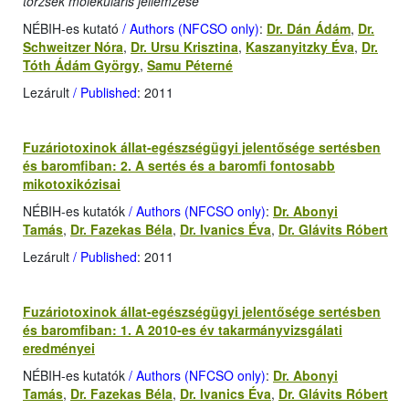
törzsek molekuláris jellemzése
NÉBIH-es kutató
/ Authors (NFCSO only)
:
Dr. Dán Ádám
,
Dr.
Schweitzer Nóra
,
Dr. Ursu Krisztina
,
Kaszanyitzky Éva
,
Dr.
Tóth Ádám György
,
Samu Péterné
Lezárult
/ Published
: 2011
Fuzáriotoxinok állat-egészségügyi jelentősége sertésben
és baromfiban: 2. A sertés és a baromfi fontosabb
mikotoxikózisai
NÉBIH-es kutatók
/ Authors (NFCSO only)
:
Dr. Abonyi
Tamás
,
Dr. Fazekas Béla
,
Dr. Ivanics Éva
,
Dr. Glávits Róbert
Lezárult
/ Published
: 2011
Fuzáriotoxinok állat-egészségügyi jelentősége sertésben
és baromfiban: 1. A 2010-es év takarmányvizsgálati
eredményei
NÉBIH-es kutatók
/ Authors (NFCSO only)
:
Dr. Abonyi
Tamás
,
Dr. Fazekas Béla
,
Dr. Ivanics Éva
,
Dr. Glávits Róbert