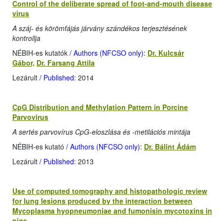
Control of the deliberate spread of foot-and-mouth disease
virus
A száj- és körömfájás járvány szándékos terjesztésének
kontrollja
NÉBIH-es kutatók
/ Authors (NFCSO only)
:
Dr. Kulcsár
Gábor,
Dr. Farsang Attila
Lezárult
/ Published
: 2014
CpG Distribution and Methylation Pattern in Porcine
Parvovirus
A sertés parvovírus CpG-eloszlása és -metilációs mintája
NÉBIH-es kutató
/ Authors (NFCSO only)
:
Dr. Bálint Ádám
Lezárult
/ Published
: 2013
Use of computed tomography and histopathologic review
for lung lesions produced by the interaction between
Mycoplasma hyopneumoniae and fumonisin mycotoxins in
pigs