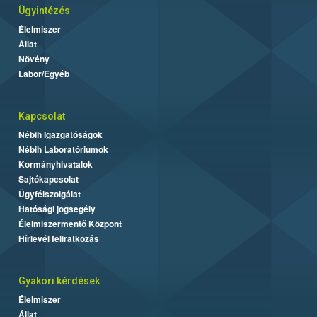
Ügyintézés
Élelmiszer
Állat
Növény
Labor/Egyéb
Kapcsolat
Nébih Igazgatóságok
Nébih Laboratóriumok
Kormányhivatalok
Sajtókapcsolat
Ügyfélszolgálat
Hatósági jogsegély
Élelmiszermentő Központ
Hírlevél feliratkozás
Gyakori kérdések
Élelmiszer
Állat