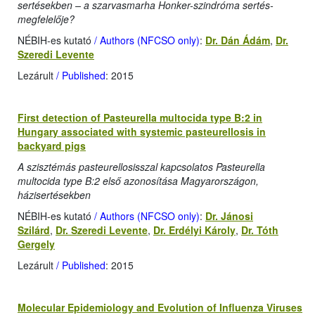
sertésekben – a szarvasmarha Honker-szindróma sertés-
megfelelője?
NÉBIH-es kutató
/ Authors (NFCSO only)
:
Dr. Dán Ádám
,
Dr.
Szeredi Levente
Lezárult
/ Published
: 2015
First detection of Pasteurella multocida type B:2 in
Hungary associated with systemic pasteurellosis in
backyard pigs
A szisztémás pasteurellosisszal kapcsolatos Pasteurella
multocida type B:2 első azonosítása Magyarországon,
házisertésekben
NÉBIH-es kutató
/ Authors (NFCSO only)
:
Dr. Jánosi
Szilárd
,
Dr. Szeredi Levente
,
Dr. Erdélyi Károly
,
Dr. Tóth
Gergely
Lezárult
/ Published
: 2015
Molecular Epidemiology and Evolution of Influenza Viruses