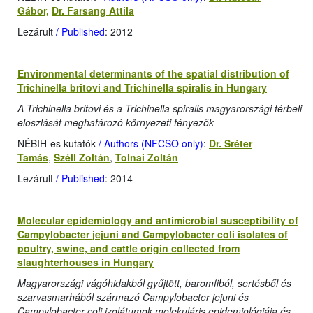
Gábor,
Dr. Farsang Attila
Lezárult
/ Published
: 2012
Environmental determinants of the spatial distribution of
Trichinella britovi and Trichinella spiralis in Hungary
A Trichinella britovi és a Trichinella spiralis magyarországi térbeli
eloszlását meghatározó környezeti tényezők
NÉBIH-es kutatók
/ Authors (NFCSO only)
:
Dr. Sréter
Tamás
,
Széll Zoltán
,
Tolnai Zoltán
Lezárult
/ Published
: 2014
Molecular epidemiology and antimicrobial susceptibility of
Campylobacter jejuni and Campylobacter coli isolates of
poultry, swine, and cattle origin collected from
slaughterhouses in Hungary
Magyarországi vágóhidakból gyűjtött, baromfiból, sertésből és
szarvasmarhából származó Campylobacter jejuni és
Campylobacter coli izolátumok molekuláris epidemiológiája és