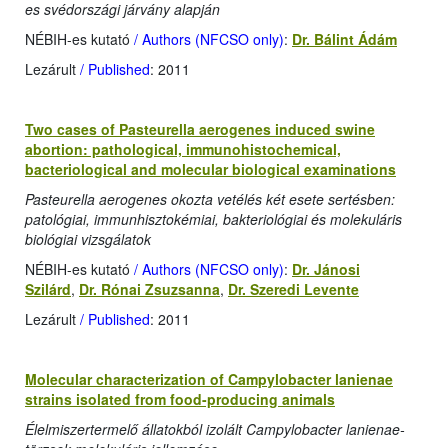
es svédországi járvány alapján
NÉBIH-es kutató
/ Authors (NFCSO only)
:
Dr. Bálint Ádám
Lezárult
/ Published
: 2011
Two cases of Pasteurella aerogenes induced swine
abortion: pathological, immunohistochemical,
bacteriological and molecular biological examinations
Pasteurella aerogenes okozta vetélés két esete sertésben:
patológiai, immunhisztokémiai, bakteriológiai és molekuláris
biológiai vizsgálatok
NÉBIH-es kutató
/ Authors (NFCSO only)
:
Dr. Jánosi
Szilárd
,
Dr. Rónai Zsuzsanna
,
Dr. Szeredi Levente
Lezárult
/ Published
: 2011
Molecular characterization of Campylobacter lanienae
strains isolated from food-producing animals
Élelmiszertermelő állatokból izolált Campylobacter lanienae-