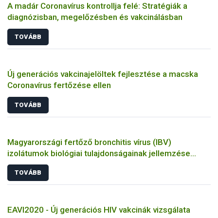
A madár Coronavírus kontrollja felé: Stratégiák a
diagnózisban, megelőzésben és vakcinálásban
TOVÁBB
Új generációs vakcinajelöltek fejlesztése a macska
Coronavírus fertőzése ellen
TOVÁBB
Magyarországi fertőző bronchitis vírus (IBV)
izolátumok biológiai tulajdonságainak jellemzése
állatkísérletes és molekuláris biológiai eszközökkel
TOVÁBB
EAVI2020 - Új generációs HIV vakcinák vizsgálata