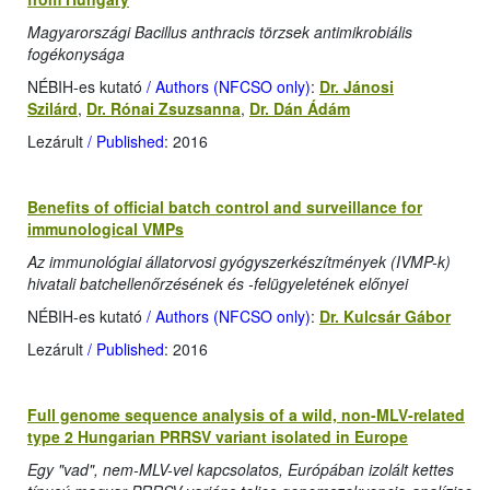
Magyarországi Bacillus anthracis törzsek antimikrobiális
fogékonysága
NÉBIH-es kutató
/ Authors (NFCSO only)
:
Dr. Jánosi
Szilárd
,
Dr. Rónai Zsuzsanna
,
Dr. Dán Ádám
Lezárult
/ Published
: 2016
Benefits of official batch control and surveillance for
immunological VMPs
Az immunológiai állatorvosi gyógyszerkészítmények (IVMP-k)
hivatali batchellenőrzésének és -felügyeletének előnyei
NÉBIH-es kutató
/ Authors (NFCSO only)
:
Dr. Kulcsár Gábor
Lezárult
/ Published
: 2016
Full genome sequence analysis of a wild, non-MLV-related
type 2 Hungarian PRRSV variant isolated in Europe
Egy "vad", nem-MLV-vel kapcsolatos, Európában izolált kettes