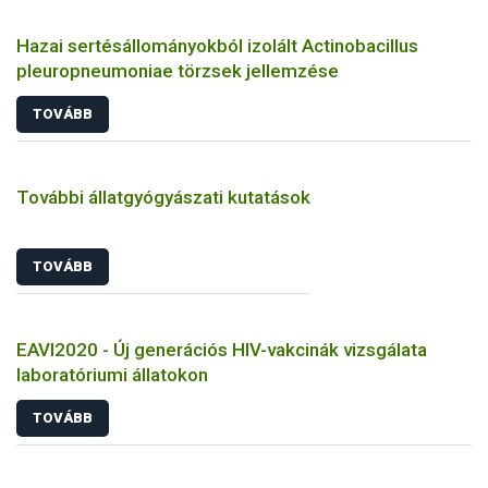
Hazai sertésállományokból izolált Actinobacillus
pleuropneumoniae törzsek jellemzése
TOVÁBB
További állatgyógyászati kutatások
TOVÁBB
EAVI2020 - Új generációs HIV-vakcinák vizsgálata
laboratóriumi állatokon
TOVÁBB