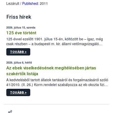
Lezárult
/ Published
: 2011
Friss hírek
2026. július 15, szerda
125 éve történt
125 évvel ezelőtt 1901. július 15-én, költözött be – igaz, még
csak részben – a budapesti m. kir. állami vetőmagvizsgáló
állomás a Kis Rókus utca 15. szám alatti, Czigler Győző által
TOVÁBB >
tervezett új épületébe.
2026. július 6, hétfő
Az ebek viselkedésének megítélésében jártas
szakértők listája
A kedvtelésből tartott állatok tartásáról és forgalmazásáról szóló
41/2010. (II. 26.) Korm.rendelet szabályozza az eb okozta fizikai
sérülés, illetve ennek veszélye keletkezésekor felmerülő
TOVÁBB >
hatósági feladatokat, valamint a veszélyes eb tartását és annak
engedélyezését. Ezen eljárások során szükség esetén be kell
vonni az ebek viselkedésének megítélésében jártas szakértőt.