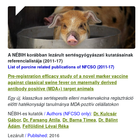
A NÉBIH korábban lezárult sertésgyógyászati kutatásainak
referencialistája (2011-17)
List of porcine related publications of NFCSO (2011-17)
Pre-registration efficacy study of a novel marker vaccine
against classical swine fever on maternally derived
antibody positive (MDA+) target animals
Egy új, klasszikus sertéspestis elleni markervakcina regisztráció
előtti hatékonysági tanulmánya MDA-pozitív célállatokon
NÉBIH-es kutatók
/ Authors (NFCSO only)
:
Dr. Kulcsár
Gábor,
Dr. Farsang Attila
,
Dr. Barna Tímea
,
Dr. Bálint
Ádám
,
Felföldiné Lévai Réka
Lezárult
/ Published
: 2016