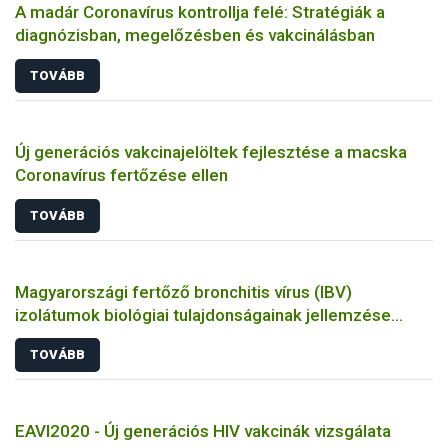
A madár Coronavírus kontrollja felé: Stratégiák a
diagnózisban, megelőzésben és vakcinálásban
TOVÁBB
Új generációs vakcinajelöltek fejlesztése a macska
Coronavírus fertőzése ellen
TOVÁBB
Magyarországi fertőző bronchitis vírus (IBV)
izolátumok biológiai tulajdonságainak jellemzése
állatkísérletes és molekuláris biológiai eszközökkel
TOVÁBB
EAVI2020 - Új generációs HIV vakcinák vizsgálata