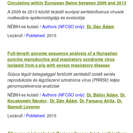
Circulating within European Swine between 2009 and 2013
A 2009 és 2013 között terjedő európai sertésinfluenza vírusok
molkeuláris epidemiológiája és evolúciója
NÉBIH-es kutató
/ Authors (NFCSO only)
:
Dr. Dán Ádám
Lezárult
/ Published:
2015
Full-length genome sequence analysis of a Hungarian
porcine reproductive and respiratory syndrome virus
isolated from a pig with severe respiratory disease
Súlyos légúti betegséggel fertőzött sertésből izolált sertés
reprodukciós és légzőszervi szindróma vírus (PRRSV) teljes
genomszekvencia-analízise
NÉBIH-es kutató
/ Authors (NFCSO only)
:
Dr. Bálint Ádám
,
Dr.
Kecskeméti Sándor,
,
Dr. Dán Ádám
,
Dr. Farsang Attila
,
Dr.
Szeredi Levente
Lezárult
/ Published
: 2015