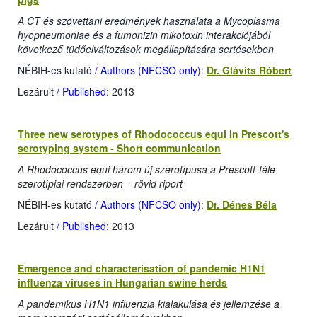
A CT és szövettani eredmények használata a Mycoplasma
hyopneumoniae és a fumonizin mikotoxin interakciójából
következő tüdőelváltozások megállapítására sertésekben
NÉBIH-es kutató
/ Authors (NFCSO only)
:
Dr. Glávits Róbert
Lezárult
/ Published
: 2013
Three new serotypes of Rhodococcus equi in Prescott's
serotyping system - Short communication
A Rhodococcus equi három új szerotípusa a Prescott-féle
szerotípiai rendszerben – rövid riport
NÉBIH-es kutató
/ Authors (NFCSO only)
:
Dr. Dénes Béla
Lezárult
/ Published
: 2013
Emergence and characterisation of pandemic H1N1
influenza viruses in Hungarian swine herds
A pandemikus H1N1 influenzia kialakulása és jellemzése a