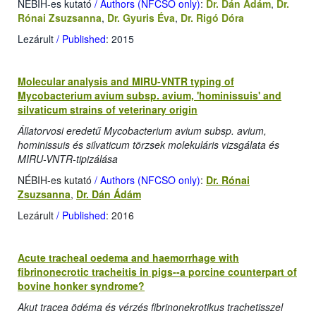
NÉBIH-es kutató
/ Authors (NFCSO only)
:
Dr. Dán Ádám
,
Dr.
Rónai Zsuzsanna
,
Dr. Gyuris Éva
,
Dr. Rigó Dóra
Lezárult
/ Published
: 2015
Molecular analysis and MIRU-VNTR typing of
Mycobacterium avium subsp. avium, 'hominissuis' and
silvaticum strains of veterinary origin
Állatorvosi eredetű Mycobacterium avium subsp. avium,
hominissuis és silvaticum törzsek molekuláris vizsgálata és
MIRU-VNTR-tipizálása
NÉBIH-es kutató
/ Authors (NFCSO only)
:
Dr. Rónai
Zsuzsanna
,
Dr. Dán Ádám
Lezárult
/ Published
: 2016
Acute tracheal oedema and haemorrhage with
fibrinonecrotic tracheitis in pigs--a porcine counterpart of
bovine honker syndrome?
Akut tracea ödéma és vérzés fibrinonekrotikus trachetisszel