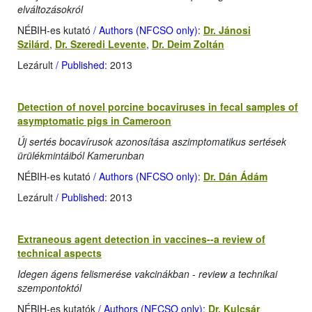
elváltozásokról
NÉBIH-es kutató
/ Authors (NFCSO only)
:
Dr. Jánosi
Szilárd
,
Dr. Szeredi Levente
,
Dr. Deim Zoltán
Lezárult
/ Published
: 2013
Detection of novel porcine bocaviruses in fecal samples of
asymptomatic pigs in Cameroon
Új sertés bocavírusok azonosítása aszimptomatikus sertések
ürülékmintáiból Kamerunban
NÉBIH-es kutató
/ Authors (NFCSO only)
:
Dr. Dán Ádám
Lezárult
/ Published
: 2013
Extraneous agent detection in vaccines--a review of
technical aspects
Idegen ágens felismerése vakcinákban - review a technikai
szempontoktól
NÉBIH-es kutatók
/ Authors (NFCSO only)
:
Dr. Kulcsár