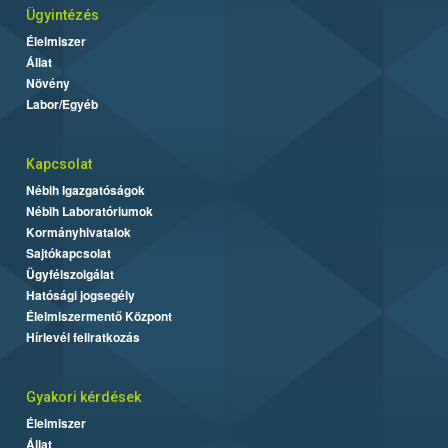
Ügyintézés
Élelmiszer
Állat
Növény
Labor/Egyéb
Kapcsolat
Nébih Igazgatóságok
Nébih Laboratóriumok
Kormányhivatalok
Sajtókapcsolat
Ügyfélszolgálat
Hatósági jogsegély
Élelmiszermentő Központ
Hírlevél feliratkozás
Gyakori kérdések
Élelmiszer
Állat