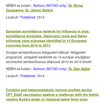
NÉBIH-es kutató
/ Authors (NFCSO only)
:
Dr. Rónai
Zsuzsanna
,
Dr. Jánosi Szilárd
Lezárult
/ Published
: 2014
European surveillance network for influenza in pigs:
surveillance programs, diagnostic tools and Swine
influenza virus subtypes identified in 14 European
countries from 2010 to 2013
Európai sertésinfluenza-felügyeleti hálózat: felügyeleti
programok, vizsgálati eszközök és 14 európai országban
azonosított sertésinfluenza-altípusok 2010 és 2013 között
NÉBIH-es kutató
/ Authors (NFCSO only)
:
Dr. Dán Ádám
Lezárult
/ Published
: 2014
Cytokine and immunoglobulin isotype profiles during
CP7_E2alf vaccination against a challenge with the highly
virulent Koslov strain of classical swine fever virus