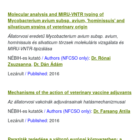
Molecular analysis and MIRU-VNTR typing of
Mycobacterium avium subsp. avium, 'hominissuis' and
silvaticum strains of veterinary origin
Állatorvosi eredetű Mycobacterium avium subsp. avium,
hominissuis és silvaticum törzsek molekuláris vizsgálata és
MIRU-VNTR-tipizálása
NÉBIH-es kutató
/ Authors (NFCSO only)
:
Dr. Rónai
Zsuzsanna
,
Dr. Dán Ádám
Lezárult
/ Published
: 2016
Mechanisms of the action of veterinary vaccine adjuvants
Az állatorvosi vakcinák adjuvánsainak hatásmechanizmusai
NÉBIH-es kutatók
/ Authors (NFCSO only)
:
Dr. Farsang Attila
Lezárult
/ Published
: 2016
Paraziták terjedése a változó európai környezetben: a