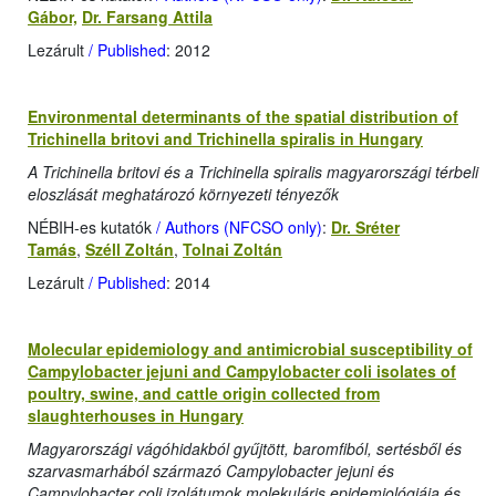
Gábor,
Dr. Farsang Attila
Lezárult
/ Published
: 2012
Environmental determinants of the spatial distribution of
Trichinella britovi and Trichinella spiralis in Hungary
A Trichinella britovi és a Trichinella spiralis magyarországi térbeli
eloszlását meghatározó környezeti tényezők
NÉBIH-es kutatók
/ Authors (NFCSO only)
:
Dr. Sréter
Tamás
,
Széll Zoltán
,
Tolnai Zoltán
Lezárult
/ Published
: 2014
Molecular epidemiology and antimicrobial susceptibility of
Campylobacter jejuni and Campylobacter coli isolates of
poultry, swine, and cattle origin collected from
slaughterhouses in Hungary
Magyarországi vágóhidakból gyűjtött, baromfiból, sertésből és
szarvasmarhából származó Campylobacter jejuni és
Campylobacter coli izolátumok molekuláris epidemiológiája és