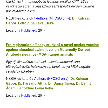
Citokin és immunoglobulin izotípus-profilok CP7_E2alf
vakcináció során a klasszikus sertéspestis erősen virulens
Koslov-törzse ellen
NÉBIH-es kutatók
/ Authors (NFCSO only)
:
Dr. Kulcsár
Gábor
,
Felföldiné Lévai Réka
Lezárult
/ Published
: 2014
Pre-registration efficacy study of a novel marker vaccine
against classical swine fever on Maternally Derived
Antibody negative (MDA-) target animals
Egy új, klasszikus sertésláz elleni markervakcina
előregisztrációs hatékonysági tanulmánya MDA-negatív
célállatok körében
NÉBIH-es kutató
/ Authors (NFCSO only)
:
Dr. Kulcsár
Gábor,
Dr. Farsang Attila
,
Dr. Barna Tímea
,
Dr. Bálint
Ádám
,
Felföldiné Lévai Réka
Lezárult
/ Published
: 2014