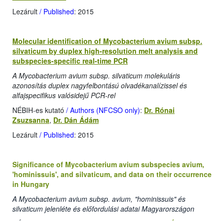
Lezárult
/ Published
: 2015
Molecular identification of Mycobacterium avium subsp.
silvaticum by duplex high-resolution melt analysis and
subspecies-specific real-time PCR
A Mycobacterium avium subsp. silvaticum molekuláris
azonosítás duplex nagyfelbontású olvadékanalízissel és
alfajspecifikus valósidejű PCR-rel
NÉBIH-es kutató
/ Authors (NFCSO only)
:
Dr. Rónai
Zsuzsanna
,
Dr. Dán Ádám
Lezárult
/ Published
: 2015
Significance of Mycobacterium avium subspecies avium,
'hominissuis', and silvaticum, and data on their occurrence
in Hungary
A Mycobacterium avium subsp. avium, "hominissuis" és
silvaticum jelenléte és előfordulási adatai Magyarországon