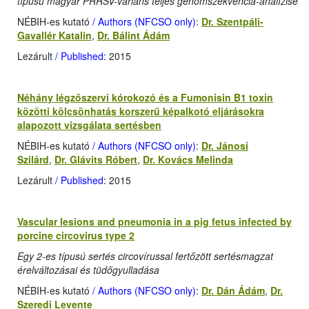
típusú magyar PRRSV-variáns teljes genomszekvencia-analízise
NÉBIH-es kutató
/ Authors (NFCSO only)
:
Dr. Szentpáli-
Gavallér Katalin
,
Dr. Bálint Ádám
Lezárult
/ Published
: 2015
Néhány légzőszervi kórokozó és a Fumonisin B1 toxin
közötti kölcsönhatás korszerű képalkotó eljárásokra
alapozott vizsgálata sertésben
NÉBIH-es kutató
/ Authors (NFCSO only)
:
Dr. Jánosi
Szilárd
,
Dr. Glávits Róbert
,
Dr. Kovács Melinda
Lezárult
/ Published
: 2015
Vascular lesions and pneumonia in a pig fetus infected by
porcine circovirus type 2
Egy 2-es típusú sertés circovírussal fertőzött sertésmagzat
érelváltozásai és tüdőgyulladása
NÉBIH-es kutató
/ Authors (NFCSO only)
:
Dr. Dán Ádám
,
Dr.
Szeredi Levente