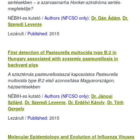
sertésekben – a szarvasmarha Honker-szindróma sertés-
megfelelője?
NÉBIH-es kutató
/ Authors (NFCSO only)
:
Dr. Dán Ádám
,
Dr.
Szeredi Levente
Lezárult
/ Published
: 2015
First detection of Pasteurella multocida type B:2 in
Hungary associated with systemic pasteurellosis in
backyard pigs
A szisztémás pasteurellosisszal kapcsolatos Pasteurella
multocida type B:2 első azonosítása Magyarországon,
házisertésekben
NÉBIH-es kutató
/ Authors (NFCSO only)
:
Dr. Jánosi
Szilárd
,
Dr. Szeredi Levente
,
Dr. Erdélyi Károly
,
Dr. Tóth
Gergely
Lezárult
/ Published
: 2015
Molecular Epidemiology and Evolution of Influenza Viruses