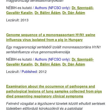
magyarországi sertésállományokban
NÉBIH-es kutató
/ Authors (NFCSO only)
:
Dr. Szentpáli-
Gavallér Katalin
,
Dr. Bálint Ádám
,
Dr. Dán Ádám
Lezárult: 2013
Genome sequence of a monoreassortant H1N1 swine
influenza virus isolated from a pig in Hungary
Egy magyarországi sertésből izolált monoreasszortáns H1N1
sertésinfluenza vírus genomszekvenciája
NÉBIH-es kutató
/ Authors (NFCSO only)
:
Dr. Szentpáli-
Gavallér Katalin
,
Dr. Bálint Ádám
,
Dr. Dán Ádám
Lezárult
/ Published
: 2012
Examination about the occurrence of pathogens and
pathological lesions of lung samples collected from pigs
died presenting respiratory clinical symptoms
Felmérő vizsgálat a légzőszervi tünetek között elhullott sertések
tüdejében előforduló kórokozókról és a patológiai