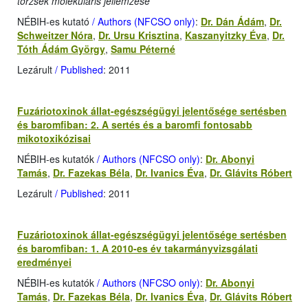
törzsek molekuláris jellemzése
NÉBIH-es kutató
/ Authors (NFCSO only)
:
Dr. Dán Ádám
,
Dr.
Schweitzer Nóra
,
Dr. Ursu Krisztina
,
Kaszanyitzky Éva
,
Dr.
Tóth Ádám György
,
Samu Péterné
Lezárult
/ Published
: 2011
Fuzáriotoxinok állat-egészségügyi jelentősége sertésben
és baromfiban: 2. A sertés és a baromfi fontosabb
mikotoxikózisai
NÉBIH-es kutatók
/ Authors (NFCSO only)
:
Dr. Abonyi
Tamás
,
Dr. Fazekas Béla
,
Dr. Ivanics Éva
,
Dr. Glávits Róbert
Lezárult
/ Published
: 2011
Fuzáriotoxinok állat-egészségügyi jelentősége sertésben
és baromfiban: 1. A 2010-es év takarmányvizsgálati
eredményei
NÉBIH-es kutatók
/ Authors (NFCSO only)
:
Dr. Abonyi
Tamás
,
Dr. Fazekas Béla
,
Dr. Ivanics Éva
,
Dr. Glávits Róbert