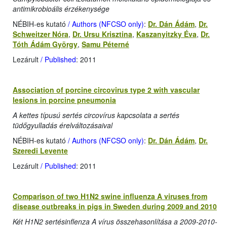
antimikrobioális érzékenysége
NÉBIH-es kutató
/ Authors (NFCSO only)
:
Dr. Dán Ádám
,
Dr.
Schweitzer Nóra
,
Dr. Ursu Krisztina
,
Kaszanyitzky Éva
,
Dr.
Tóth Ádám György
,
Samu Péterné
Lezárult
/ Published
: 2011
Association of porcine circovirus type 2 with vascular
lesions in porcine pneumonia
A kettes típusú sertés circovírus kapcsolata a sertés
tüdőgyulladás érelváltozásaival
NÉBIH-es kutató
/ Authors (NFCSO only)
:
Dr. Dán Ádám
,
Dr.
Szeredi Levente
Lezárult
/ Published
: 2011
Comparison of two H1N2 swine influenza A viruses from
disease outbreaks in pigs in Sweden during 2009 and 2010
Két H1N2 sertésinflenza A vírus összehasonlítása a 2009-2010-