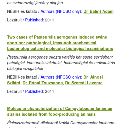
es svédországi járvány alapján
NÉBIH-es kutató
/ Authors (NFCSO only)
:
Dr. Bálint Ádám
Lezárult
/ Published
: 2011
Two cases of Pasteurella aerogenes induced swine
abortion: pathological, immunohistochemical,
bacteriological and molecular biological examinations
Pasteurella aerogenes okozta vetélés két esete sertésben:
patológiai, immunhisztokémiai, bakteriológiai és molekuláris
biológiai vizsgálatok
NÉBIH-es kutató
/ Authors (NFCSO only)
:
Dr. Jánosi
Szilárd
,
Dr. Rónai Zsuzsanna
,
Dr. Szeredi Levente
Lezárult
/ Published
: 2011
Molecular characterization of Campylobacter lanienae
strains isolated from food-producing animals
Élelmiszertermelő állatokból izolált Campylobacter lanienae-