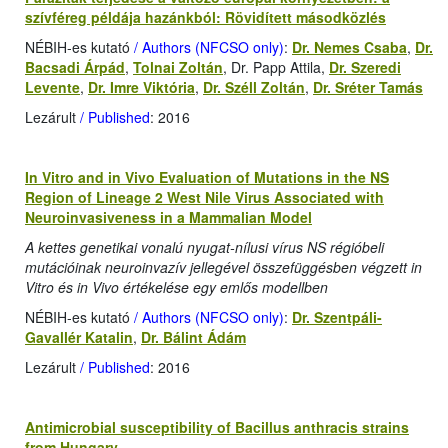
szívféreg példája hazánkból: Rövidített másodközlés
NÉBIH-es kutató
/ Authors (NFCSO only)
:
Dr. Nemes Csaba
,
Dr.
Bacsadi Árpád
,
Tolnai Zoltán
, Dr. Papp Attila,
Dr. Szeredi
Levente
,
Dr. Imre Viktória
,
Dr. Széll Zoltán
,
Dr. Sréter Tamás
Lezárult
/ Published
: 2016
In Vitro and in Vivo Evaluation of Mutations in the NS
Region of Lineage 2 West Nile Virus Associated with
Neuroinvasiveness in a Mammalian Model
A kettes genetikai vonalú nyugat-nílusi vírus NS régióbeli
mutációinak neuroinvazív jellegével összefüggésben végzett in
Vitro és in Vivo értékelése egy emlős modellben
NÉBIH-es kutató
/ Authors (NFCSO only)
:
Dr. Szentpáli-
Gavallér Katalin
,
Dr. Bálint Ádám
Lezárult
/ Published
: 2016
Antimicrobial susceptibility of Bacillus anthracis strains
from Hungary