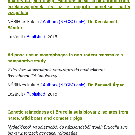
Állatorvosi jelentőségű Pasteurellaceae fajok antibiotikum-
érzékenységének és az e mögötti genetikai háttér
vizsgálata
NÉBIH-es kutató
/ Authors (NFCSO only)
:
Dr. Kecskeméti
Sándor
Lezárult
/ Published
: 2015
Adipose tissue macrophages in non-rodent mammals: a
comparative study
Zsírszövet-makrofágok nem-rágcsáló emlősökben:
összehasonlító tanulmány
NÉBIH-es kutató
/ Authors (NFCSO only)
:
Dr. Bacsadi Árpád
Lezárult
/ Published
: 2015
Genetic relatedness of Brucella suis biovar 2 isolates from
hares, wild boars and domestic pigs
Nyúlfélékből, vaddisznóból és házisertésből izolált Brucella suis
biovar 2 törzsek genetikai rokonsága