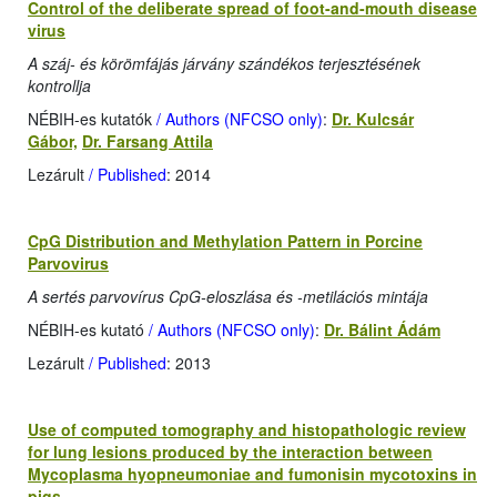
Control of the deliberate spread of foot-and-mouth disease
virus
A száj- és körömfájás járvány szándékos terjesztésének
kontrollja
NÉBIH-es kutatók
/ Authors (NFCSO only)
:
Dr. Kulcsár
Gábor,
Dr. Farsang Attila
Lezárult
/ Published
: 2014
CpG Distribution and Methylation Pattern in Porcine
Parvovirus
A sertés parvovírus CpG-eloszlása és -metilációs mintája
NÉBIH-es kutató
/ Authors (NFCSO only)
:
Dr. Bálint Ádám
Lezárult
/ Published
: 2013
Use of computed tomography and histopathologic review
for lung lesions produced by the interaction between
Mycoplasma hyopneumoniae and fumonisin mycotoxins in
pigs