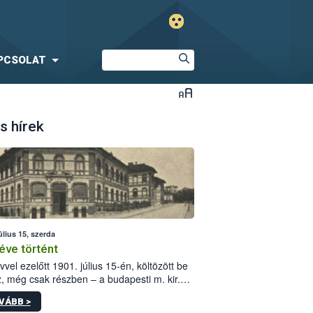
PCSOLAT
s hírek
úlius 15, szerda
éve történt
vvel ezelőtt 1901. július 15-én, költözött be
z, még csak részben – a budapesti m. kir.
i vetőmagvizsgáló állomás a Kis Rókus utca
VÁBB >
ám alatti, Czigler Győző által tervezett új