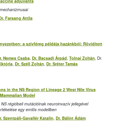
vaccine adjuvants
ásmechanizmusai
Dr. Farsang Attila
rnyezetben: a szívféreg példája hazánkból: Rövidített
r. Nemes Csaba
,
Dr. Bacsadi Árpád
,
Tolnai Zoltán
, Dr.
iktória
,
Dr. Széll Zoltán
,
Dr. Sréter Tamás
ions in the NS Region of Lineage 2 West Nile Virus
a Mammalian Model
s NS régióbeli mutációinak neuroinvazív jellegével
 értékelése egy emlős modellben
r. Szentpáli-Gavallér Katalin
,
Dr. Bálint Ádám