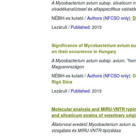
A Mycobacterium avium subsp. silvaticum m
olvadékanalízissel és alfajspecifikus valósi
NÉBIH-es kutató
/ Authors (NFCSO only)
:
D
Lezárult
/ Published
: 2015
Significance of Mycobacterium avium sub
on their occurrence in Hungary
A Mycobacterium avium subsp. avium, "homini
Magyarországon
NÉBIH-es kutató
/ Authors (NFCSO only)
:
D
Rigó Dóra
Lezárult
/ Published
: 2015
Molecular analysis and MIRU-VNTR typin
and silvaticum strains of veterinary origi
Állatorvosi eredetű Mycobacterium avium su
vizsgálata és MIRU-VNTR-tipizálása