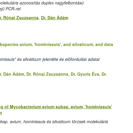
olekuláris azonosítás duplex nagyfelbontású
dejű PCR-rel
r. Rónai Zsuzsanna
,
Dr. Dán Ádám
species avium, 'hominissuis', and silvaticum, and data
ssuis" és silvaticum jelenléte és előfordulási adatai
r. Dán Ádám
,
Dr. Rónai Zsuzsanna
,
Dr. Gyuris Éva
,
Dr.
g of Mycobacterium avium subsp. avium, 'hominissuis'
n
bsp. avium, hominissuis és silvaticum törzsek molekuláris