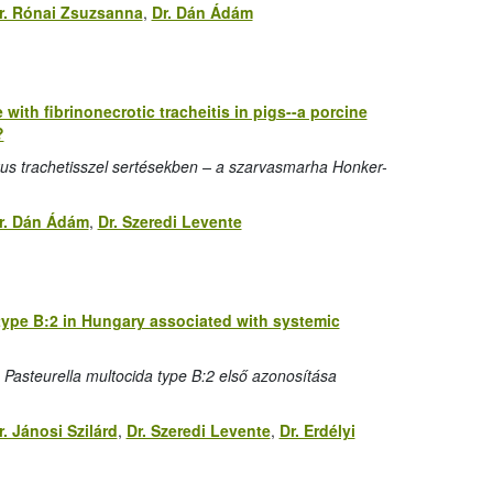
r. Rónai Zsuzsanna
,
Dr. Dán Ádám
th fibrinonecrotic tracheitis in pigs--a porcine
?
kus trachetisszel sertésekben – a szarvasmarha Honker-
r. Dán Ádám
,
Dr. Szeredi Levente
 type B:2 in Hungary associated with systemic
 Pasteurella multocida type B:2 első azonosítása
r. Jánosi Szilárd
,
Dr. Szeredi Levente
,
Dr. Erdélyi