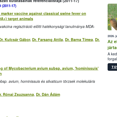
ati kutatásainak referencialistája (2011-17)
épüle
 (2011-17)
l marker vaccine against classical swine fever on
DA+) target animals
ervakcina regisztráció előtti hatékonysági tanulmánya MDA-
2026. j
Dr. Kulcsár Gábor,
Dr. Farsang Attila
,
Dr. Barna Tímea
,
Dr.
Az e
járta
A kedv
forga
Korm.
TO
g of Mycobacterium avium subsp. avium, 'hominissuis'
sérül
n
felme
veszé
bsp. avium, hominissuis és silvaticum törzsek molekuláris
Ezen 
vonni
jártas
r. Rónai Zsuzsanna
,
Dr. Dán Ádám