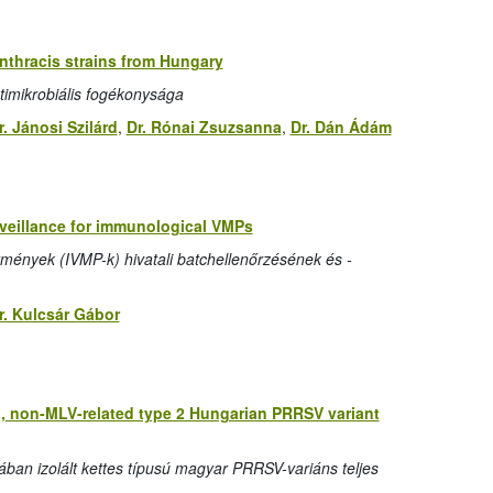
anthracis strains from Hungary
timikrobiális fogékonysága
r. Jánosi Szilárd
,
Dr. Rónai Zsuzsanna
,
Dr. Dán Ádám
urveillance for immunological VMPs
tmények (IVMP-k) hivatali batchellenőrzésének és -
r. Kulcsár Gábor
d, non-MLV-related type 2 Hungarian PRRSV variant
ban izolált kettes típusú magyar PRRSV-variáns teljes