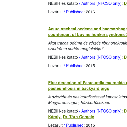
NÉBIH-es kutató
/ Authors (NFCSO only)
:
D
Lezárult
/ Published
: 2016
Acute tracheal oedema and haemorrhage wi
counterpart of bovine honker syndrome
Akut tracea ödéma és vérzés fibrinonekroti
szindróma sertés-megfelelője?
NÉBIH-es kutató
/ Authors (NFCSO only)
:
D
Lezárult
/ Published
: 2015
First detection of Pasteurella multocida
pasteurellosis in backyard pigs
A szisztémás pasteurellosisszal kapcsolatos
Magyarországon, házisertésekben
NÉBIH-es kutató
/ Authors (NFCSO only)
:
D
Károly
,
Dr. Tóth Gergely
Lezárult
/ Published
: 2015