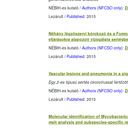
NÉBIH-es kutató
/ Authors (NFCSO only)
:
D
Lezárult
/ Published
: 2015
Néhány légzőszervi kórokozó és a Fumon
eljárásokra alapozott vizsgálata sertésb
NÉBIH-es kutató
/ Authors (NFCSO only)
:
D
Lezárult
/ Published
: 2015
Vascular lesions and pneumonia in a pig 
Egy 2-es típusú sertés circovírussal fertőzö
NÉBIH-es kutató
/ Authors (NFCSO only)
:
D
Lezárult
/ Published
: 2015
Molecular identification of Mycobacteri
melt analysis and subspecies-specific r