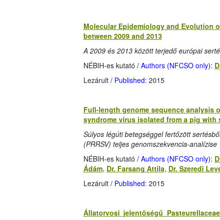
Molecular Epidemiology and Evolution of
between 2009 and 2013
A 2009 és 2013 között terjedő európai serté
NÉBIH-es kutató
/ Authors (NFCSO only)
:
D
Lezárult
/ Published:
2015
Full-length genome sequence analysis of
syndrome virus isolated from a pig with 
Súlyos légúti betegséggel fertőzött sertésbő
(PRRSV) teljes genomszekvencia-analízise
NÉBIH-es kutató
/ Authors (NFCSO only)
:
D
Ádám
,
Dr. Farsang Attila
,
Dr. Szeredi Lev
Lezárult
/ Published
: 2015
Állatorvosi jelentőségű Pasteurellace