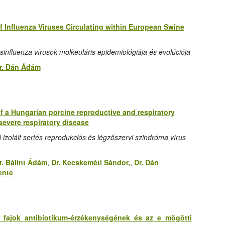
 Influenza Viruses Circulating within European Swine
sinfluenza vírusok molkeuláris epidemiológiája és evolúciója
r. Dán Ádám
 a Hungarian porcine reproductive and respiratory
severe respiratory disease
l izolált sertés reprodukciós és légzőszervi szindróma vírus
r. Bálint Ádám
,
Dr. Kecskeméti Sándor,
,
Dr. Dán
ente
ae fajok antibiotikum-érzékenységének és az e mögötti