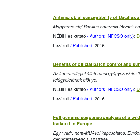
Antimicrobial susceptibility of Bacillus 
Magyarországi Bacillus anthracis törzsek an
NÉBIH-es kutató
/ Authors (NFCSO only)
:
D
Lezárult
/ Published
: 2016
Benefits of official batch control and s
Az immunológiai állatorvosi gyógyszerkészí
felügyeletének előnyei
NÉBIH-es kutató
/ Authors (NFCSO only)
:
D
Lezárult
/ Published
: 2016
Full genome sequence analysis of a wil
isolated in Europe
Egy "vad", nem-MLV-vel kapcsolatos, Európá
genomszekvencia-analízise