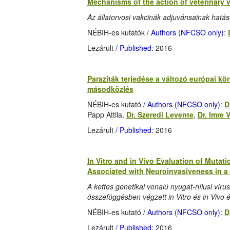
Mechanisms of the action of veterinary 
Az állatorvosi vakcinák adjuvánsainak hat
NÉBIH-es kutatók
/ Authors (NFCSO only)
:
Lezárult
/ Published
: 2016
Paraziták terjedése a változó európai kö
másodközlés
NÉBIH-es kutató
/ Authors (NFCSO only)
:
D
Papp Attila,
Dr. Szeredi Levente
,
Dr. Imre V
Lezárult
/ Published
: 2016
In Vitro and in Vivo Evaluation of Mutat
Associated with Neuroinvasiveness in 
A kettes genetikai vonalú nyugat-nílusi víru
összefüggésben végzett in Vitro és in Vivo
NÉBIH-es kutató
/ Authors (NFCSO only)
:
D
Lezárult
/ Published
: 2016