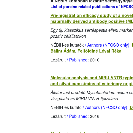
A NÉBIH korábban lezárult sertésgyógyász
List of porcine related publications of NFCSO
Pre-registration efficacy study of a nove
maternally derived antibody positive (M
Egy új, klasszikus sertéspestis elleni mark
pozitív célállatokon
NÉBIH-es kutatók
/ Authors (NFCSO only)
:
Bálint Ádám
,
Felföldiné Lévai Réka
Lezárult
/ Published
: 2016
Molecular analysis and MIRU-VNTR typin
and silvaticum strains of veterinary origi
Állatorvosi eredetű Mycobacterium avium su
vizsgálata és MIRU-VNTR-tipizálása
NÉBIH-es kutató
/ Authors (NFCSO only)
:
D
Lezárult
/ Published
: 2016