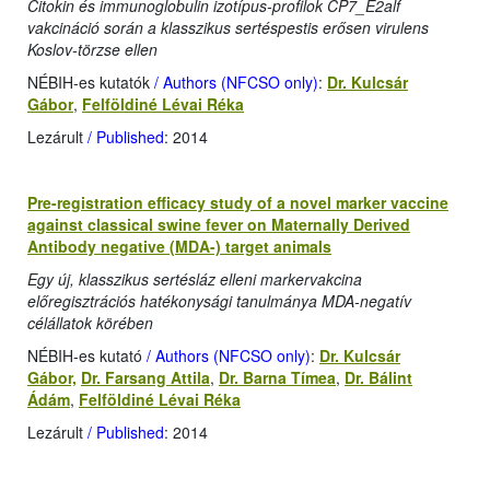
Citokin és immunoglobulin izotípus-profilok CP7_E2alf
vakcináció során a klasszikus sertéspestis erősen virulens
Koslov-törzse ellen
NÉBIH-es kutatók
/ Authors (NFCSO only)
:
Dr. Kulcsár
Gábor
,
Felföldiné Lévai Réka
Lezárult
/ Published
: 2014
Pre-registration efficacy study of a novel marker vaccine
against classical swine fever on Maternally Derived
Antibody negative (MDA-) target animals
Egy új, klasszikus sertésláz elleni markervakcina
előregisztrációs hatékonysági tanulmánya MDA-negatív
célállatok körében
NÉBIH-es kutató
/ Authors (NFCSO only)
:
Dr. Kulcsár
Gábor,
Dr. Farsang Attila
,
Dr. Barna Tímea
,
Dr. Bálint
Ádám
,
Felföldiné Lévai Réka
Lezárult
/ Published
: 2014