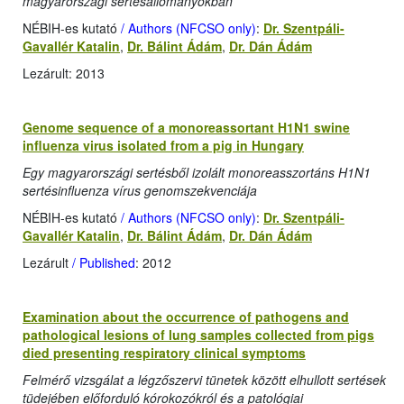
magyarországi sertésállományokban
NÉBIH-es kutató
/ Authors (NFCSO only)
:
Dr. Szentpáli-
Gavallér Katalin
,
Dr. Bálint Ádám
,
Dr. Dán Ádám
Lezárult: 2013
Genome sequence of a monoreassortant H1N1 swine
influenza virus isolated from a pig in Hungary
Egy magyarországi sertésből izolált monoreasszortáns H1N1
sertésinfluenza vírus genomszekvenciája
NÉBIH-es kutató
/ Authors (NFCSO only)
:
Dr. Szentpáli-
Gavallér Katalin
,
Dr. Bálint Ádám
,
Dr. Dán Ádám
Lezárult
/ Published
: 2012
Examination about the occurrence of pathogens and
pathological lesions of lung samples collected from pigs
died presenting respiratory clinical symptoms
Felmérő vizsgálat a légzőszervi tünetek között elhullott sertések
tüdejében előforduló kórokozókról és a patológiai