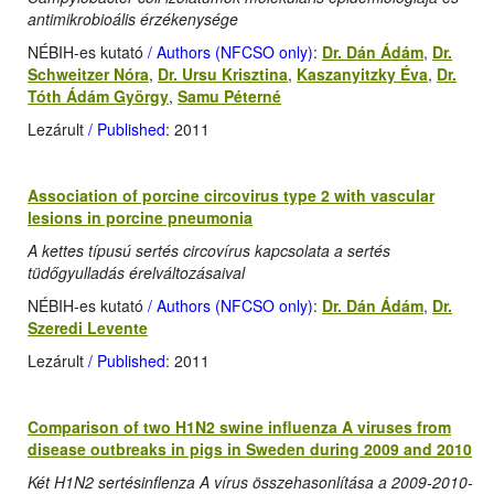
antimikrobioális érzékenysége
NÉBIH-es kutató
/ Authors (NFCSO only)
:
Dr. Dán Ádám
,
Dr.
Schweitzer Nóra
,
Dr. Ursu Krisztina
,
Kaszanyitzky Éva
,
Dr.
Tóth Ádám György
,
Samu Péterné
Lezárult
/ Published
: 2011
Association of porcine circovirus type 2 with vascular
lesions in porcine pneumonia
A kettes típusú sertés circovírus kapcsolata a sertés
tüdőgyulladás érelváltozásaival
NÉBIH-es kutató
/ Authors (NFCSO only)
:
Dr. Dán Ádám
,
Dr.
Szeredi Levente
Lezárult
/ Published
: 2011
Comparison of two H1N2 swine influenza A viruses from
disease outbreaks in pigs in Sweden during 2009 and 2010
Két H1N2 sertésinflenza A vírus összehasonlítása a 2009-2010-