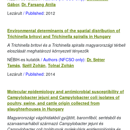
Gábor,
Dr. Farsang Attila
Lezárult
/ Published
: 2012
Environmental determinants of the spatial distribution of
Trichinella britovi and Trichinella spiralis in Hungary
A Trichinella britovi és a Trichinella spiralis magyarországi térbeli
eloszlását meghatározó környezeti tényezők
NÉBIH-es kutatók
/ Authors (NFCSO only)
:
Dr. Sréter
Tamás
,
Széll Zoltán
,
Tolnai Zoltán
Lezárult
/ Published
: 2014
Molecular epidemiology and antimicrobial susceptibility of
Campylobacter jejuni and Campylobacter coli isolates of
poultry, swine, and cattle origin collected from
slaughterhouses in Hungary
Magyarországi vágóhidakból gyűjtött, baromfiból, sertésből és
szarvasmarhából származó Campylobacter jejuni és
Campylobacter coli izolátumok molekuláris epidemiológiája és