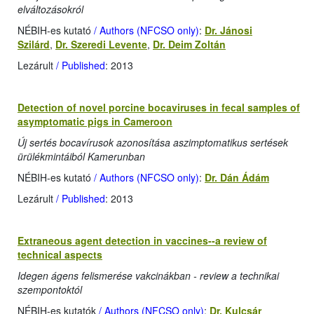
elváltozásokról
NÉBIH-es kutató
/ Authors (NFCSO only)
:
Dr. Jánosi
Szilárd
,
Dr. Szeredi Levente
,
Dr. Deim Zoltán
Lezárult
/ Published
: 2013
Detection of novel porcine bocaviruses in fecal samples of
asymptomatic pigs in Cameroon
Új sertés bocavírusok azonosítása aszimptomatikus sertések
ürülékmintáiból Kamerunban
NÉBIH-es kutató
/ Authors (NFCSO only)
:
Dr. Dán Ádám
Lezárult
/ Published
: 2013
Extraneous agent detection in vaccines--a review of
technical aspects
Idegen ágens felismerése vakcinákban - review a technikai
szempontoktól
NÉBIH-es kutatók
/ Authors (NFCSO only)
:
Dr. Kulcsár