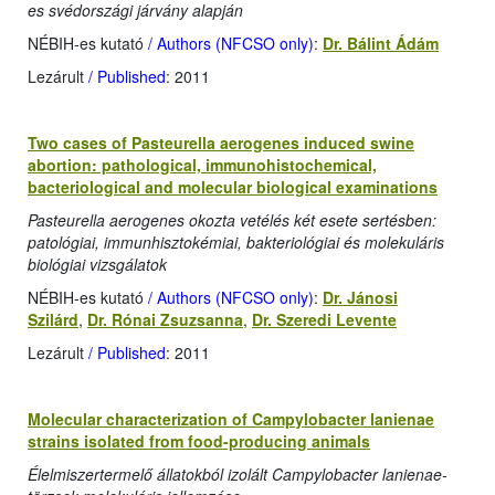
es svédországi járvány alapján
NÉBIH-es kutató
/ Authors (NFCSO only)
:
Dr. Bálint Ádám
Lezárult
/ Published
: 2011
Two cases of Pasteurella aerogenes induced swine
abortion: pathological, immunohistochemical,
bacteriological and molecular biological examinations
Pasteurella aerogenes okozta vetélés két esete sertésben:
patológiai, immunhisztokémiai, bakteriológiai és molekuláris
biológiai vizsgálatok
NÉBIH-es kutató
/ Authors (NFCSO only)
:
Dr. Jánosi
Szilárd
,
Dr. Rónai Zsuzsanna
,
Dr. Szeredi Levente
Lezárult
/ Published
: 2011
Molecular characterization of Campylobacter lanienae
strains isolated from food-producing animals
Élelmiszertermelő állatokból izolált Campylobacter lanienae-