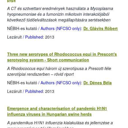
A CT és szövettani eredmények használata a Mycoplasma
hyopneumoniae és a fumonizin mikotoxin interakciójából
következő tüdőelváltozások megállapítására sertésekben
NÉBIH-es kutató
/ Authors (NFCSO only)
:
Dr. Glávits Róbert
Lezárult
/ Published
: 2013
Three new serotypes of Rhodococcus equi in Prescott's
serotyping system - Short communication
A Rhodococcus equi három új szerotípusa a Prescott-féle
szerotípiai rendszerben – rövid riport
NÉBIH-es kutató
/ Authors (NFCSO only)
:
Dr. Dénes Béla
Lezárult
/ Published
: 2013
Emergence and characterisation of pandemic H1N1
influenza viruses in Hungarian swine herds
A pandemikus H1N1 influenzia kialakulása és jellemzése a