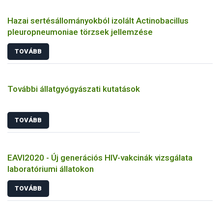
Hazai sertésállományokból izolált Actinobacillus
pleuropneumoniae törzsek jellemzése
TOVÁBB
További állatgyógyászati kutatások
TOVÁBB
EAVI2020 - Új generációs HIV-vakcinák vizsgálata
laboratóriumi állatokon
TOVÁBB