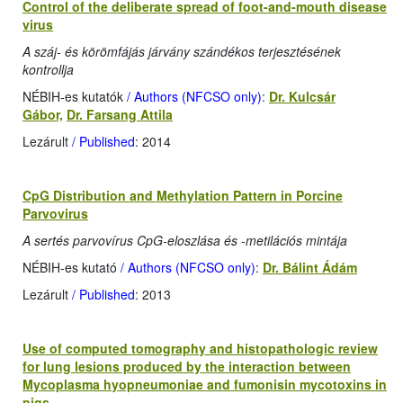
Control of the deliberate spread of foot-and-mouth disease
virus
A száj- és körömfájás járvány szándékos terjesztésének
kontrollja
NÉBIH-es kutatók
/ Authors (NFCSO only)
:
Dr. Kulcsár
Gábor,
Dr. Farsang Attila
Lezárult
/ Published
: 2014
CpG Distribution and Methylation Pattern in Porcine
Parvovirus
A sertés parvovírus CpG-eloszlása és -metilációs mintája
NÉBIH-es kutató
/ Authors (NFCSO only)
:
Dr. Bálint Ádám
Lezárult
/ Published
: 2013
Use of computed tomography and histopathologic review
for lung lesions produced by the interaction between
Mycoplasma hyopneumoniae and fumonisin mycotoxins in
pigs