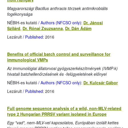
Magyarországi Bacillus anthracis törzsek antimikrobiális
fogékonysága
NÉBIH-es kutató
/ Authors (NFCSO only)
:
Dr. Jánosi
Szilárd
,
Dr. Rónai Zsuzsanna
,
Dr. Dán Ádám
Lezárult
/ Published
: 2016
Benefits of official batch control and surveillance for
immunological VMPs
Az immunológiai állatorvosi gyógyszerkészítmények (IVMP-k)
hivatali batchellenőrzésének és -felügyeletének előnyei
NÉBIH-es kutató
/ Authors (NFCSO only)
:
Dr. Kulcsár Gábor
Lezárult
/ Published
: 2016
Full genome sequence analysis of a wild, non-MLV-related
type 2 Hungarian PRRSV variant isolated in Europe
Egy "vad", nem-MLV-vel kapcsolatos, Európában izolált kettes