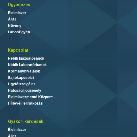
Ügyintézés
Élelmiszer
Állat
Növény
Labor/Egyéb
Kapcsolat
Nébih Igazgatóságok
Nébih Laboratóriumok
Kormányhivatalok
Sajtókapcsolat
Ügyfélszolgálat
Hatósági jogsegély
Élelmiszermentő Központ
Hírlevél feliratkozás
Gyakori kérdések
Élelmiszer
Állat