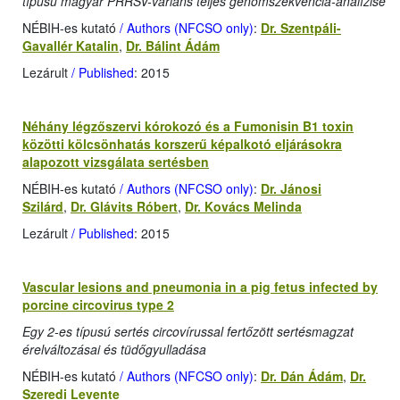
típusú magyar PRRSV-variáns teljes genomszekvencia-analízise
NÉBIH-es kutató
/ Authors (NFCSO only)
:
Dr. Szentpáli-
Gavallér Katalin
,
Dr. Bálint Ádám
Lezárult
/ Published
: 2015
Néhány légzőszervi kórokozó és a Fumonisin B1 toxin
közötti kölcsönhatás korszerű képalkotó eljárásokra
alapozott vizsgálata sertésben
NÉBIH-es kutató
/ Authors (NFCSO only)
:
Dr. Jánosi
Szilárd
,
Dr. Glávits Róbert
,
Dr. Kovács Melinda
Lezárult
/ Published
: 2015
Vascular lesions and pneumonia in a pig fetus infected by
porcine circovirus type 2
Egy 2-es típusú sertés circovírussal fertőzött sertésmagzat
érelváltozásai és tüdőgyulladása
NÉBIH-es kutató
/ Authors (NFCSO only)
:
Dr. Dán Ádám
,
Dr.
Szeredi Levente