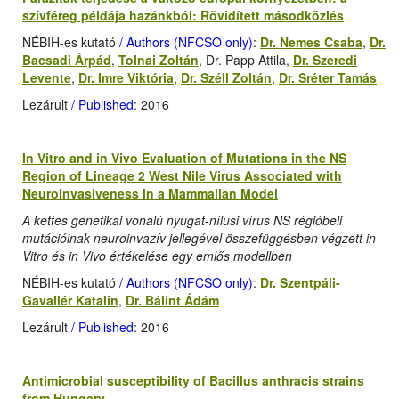
szívféreg példája hazánkból: Rövidített másodközlés
NÉBIH-es kutató
/ Authors (NFCSO only)
:
Dr. Nemes Csaba
,
Dr.
Bacsadi Árpád
,
Tolnai Zoltán
, Dr. Papp Attila,
Dr. Szeredi
Levente
,
Dr. Imre Viktória
,
Dr. Széll Zoltán
,
Dr. Sréter Tamás
Lezárult
/ Published
: 2016
In Vitro and in Vivo Evaluation of Mutations in the NS
Region of Lineage 2 West Nile Virus Associated with
Neuroinvasiveness in a Mammalian Model
A kettes genetikai vonalú nyugat-nílusi vírus NS régióbeli
mutációinak neuroinvazív jellegével összefüggésben végzett in
Vitro és in Vivo értékelése egy emlős modellben
NÉBIH-es kutató
/ Authors (NFCSO only)
:
Dr. Szentpáli-
Gavallér Katalin
,
Dr. Bálint Ádám
Lezárult
/ Published
: 2016
Antimicrobial susceptibility of Bacillus anthracis strains
from Hungary