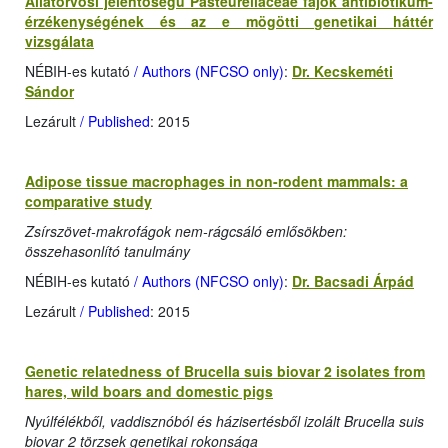
Állatorvosi jelentőségű Pasteurellaceae fajok antibiotikum-
érzékenységének és az e mögötti genetikai háttér
vizsgálata
NÉBIH-es kutató
/ Authors (NFCSO only)
:
Dr. Kecskeméti
Sándor
Lezárult
/ Published
: 2015
Adipose tissue macrophages in non-rodent mammals: a
comparative study
Zsírszövet-makrofágok nem-rágcsáló emlősökben:
összehasonlító tanulmány
NÉBIH-es kutató
/ Authors (NFCSO only)
:
Dr. Bacsadi Árpád
Lezárult
/ Published
: 2015
Genetic relatedness of Brucella suis biovar 2 isolates from
hares, wild boars and domestic pigs
Nyúlfélékből, vaddisznóból és házisertésből izolált Brucella suis
biovar 2 törzsek genetikai rokonsága