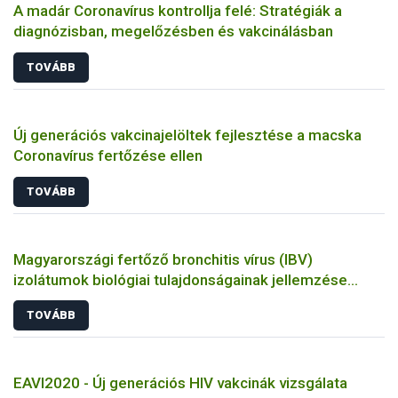
A madár Coronavírus kontrollja felé: Stratégiák a
diagnózisban, megelőzésben és vakcinálásban
TOVÁBB
Új generációs vakcinajelöltek fejlesztése a macska
Coronavírus fertőzése ellen
TOVÁBB
Magyarországi fertőző bronchitis vírus (IBV)
izolátumok biológiai tulajdonságainak jellemzése
állatkísérletes és molekuláris biológiai eszközökkel
TOVÁBB
EAVI2020 - Új generációs HIV vakcinák vizsgálata