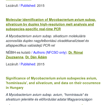
Lezárult
/ Published
: 2015
Molecular identification of Mycobacterium avium subsp.
silvaticum by duplex high-resolution melt analysis and
subspecies-specific real-time PCR
A Mycobacterium avium subsp. silvaticum molekuláris
azonosítás duplex nagyfelbontású olvadékanalízissel és
alfajspecifikus valósidejű PCR-rel
NÉBIH-es kutató
/ Authors (NFCSO only)
:
Dr. Rónai
Zsuzsanna
,
Dr. Dán Ádám
Lezárult
/ Published
: 2015
Significance of Mycobacterium avium subspecies avium,
'hominissuis', and silvaticum, and data on their occurrence
in Hungary
A Mycobacterium avium subsp. avium, "hominissuis" és
silvaticum jelenléte és előfordulási adatai Magyarországon