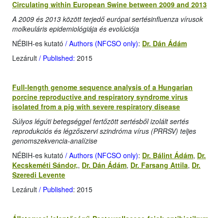
Circulating within European Swine between 2009 and 2013
A 2009 és 2013 között terjedő európai sertésinfluenza vírusok
molkeuláris epidemiológiája és evolúciója
NÉBIH-es kutató
/ Authors (NFCSO only)
:
Dr. Dán Ádám
Lezárult
/ Published:
2015
Full-length genome sequence analysis of a Hungarian
porcine reproductive and respiratory syndrome virus
isolated from a pig with severe respiratory disease
Súlyos légúti betegséggel fertőzött sertésből izolált sertés
reprodukciós és légzőszervi szindróma vírus (PRRSV) teljes
genomszekvencia-analízise
NÉBIH-es kutató
/ Authors (NFCSO only)
:
Dr. Bálint Ádám
,
Dr.
Kecskeméti Sándor,
,
Dr. Dán Ádám
,
Dr. Farsang Attila
,
Dr.
Szeredi Levente
Lezárult
/ Published
: 2015