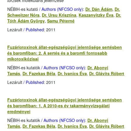
törzsek molekuláris jellemzése
NÉBIH-es kutató
/ Authors (NFCSO only)
:
Dr. Dán Ádám
,
Dr.
Schweitzer Nóra
,
Dr. Ursu Krisztina
,
Kaszanyitzky Éva
,
Dr.
Tóth Ádám György
,
Samu Péterné
Lezárult
/ Published
: 2011
Fuzáriotoxinok állat-egészségügyi jelentősége sertésben
és baromfiban: 2. A sertés és a baromfi fontosabb
mikotoxikózisai
NÉBIH-es kutatók
/ Authors (NFCSO only)
:
Dr. Abonyi
Tamás
,
Dr. Fazekas Béla
,
Dr. Ivanics Éva
,
Dr. Glávits Róbert
Lezárult
/ Published
: 2011
Fuzáriotoxinok állat-egészségügyi jelentősége sertésben
és baromfiban: 1. A 2010-es év takarmányvizsgálati
eredményei
NÉBIH-es kutatók
/ Authors (NFCSO only)
:
Dr. Abonyi
Tamás
,
Dr. Fazekas Béla
,
Dr. Ivanics Éva
,
Dr. Glávits Róbert