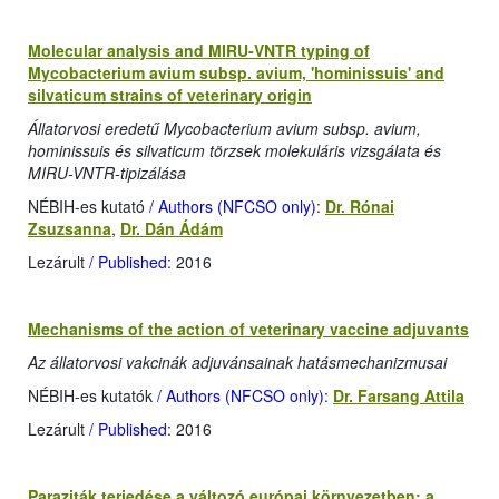
Molecular analysis and MIRU-VNTR typing of
Mycobacterium avium subsp. avium, 'hominissuis' and
silvaticum strains of veterinary origin
Állatorvosi eredetű Mycobacterium avium subsp. avium,
hominissuis és silvaticum törzsek molekuláris vizsgálata és
MIRU-VNTR-tipizálása
NÉBIH-es kutató
/ Authors (NFCSO only)
:
Dr. Rónai
Zsuzsanna
,
Dr. Dán Ádám
Lezárult
/ Published
: 2016
Mechanisms of the action of veterinary vaccine adjuvants
Az állatorvosi vakcinák adjuvánsainak hatásmechanizmusai
NÉBIH-es kutatók
/ Authors (NFCSO only)
:
Dr. Farsang Attila
Lezárult
/ Published
: 2016
Paraziták terjedése a változó európai környezetben: a