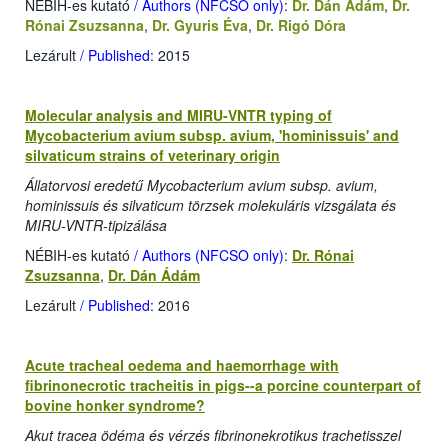
NÉBIH-es kutató
/ Authors (NFCSO only)
:
Dr. Dán Ádám
,
Dr.
Rónai Zsuzsanna
,
Dr. Gyuris Éva
,
Dr. Rigó Dóra
Lezárult
/ Published
: 2015
Molecular analysis and MIRU-VNTR typing of
Mycobacterium avium subsp. avium, 'hominissuis' and
silvaticum strains of veterinary origin
Állatorvosi eredetű Mycobacterium avium subsp. avium,
hominissuis és silvaticum törzsek molekuláris vizsgálata és
MIRU-VNTR-tipizálása
NÉBIH-es kutató
/ Authors (NFCSO only)
:
Dr. Rónai
Zsuzsanna
,
Dr. Dán Ádám
Lezárult
/ Published
: 2016
Acute tracheal oedema and haemorrhage with
fibrinonecrotic tracheitis in pigs--a porcine counterpart of
bovine honker syndrome?
Akut tracea ödéma és vérzés fibrinonekrotikus trachetisszel