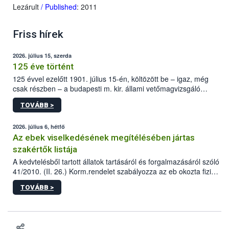
Lezárult
/ Published
: 2011
Friss hírek
2026. július 15, szerda
125 éve történt
125 évvel ezelőtt 1901. július 15-én, költözött be – igaz, még
csak részben – a budapesti m. kir. állami vetőmagvizsgáló
állomás a Kis Rókus utca 15. szám alatti, Czigler Győző által
TOVÁBB >
tervezett új épületébe.
2026. július 6, hétfő
Az ebek viselkedésének megítélésében jártas
szakértők listája
A kedvtelésből tartott állatok tartásáról és forgalmazásáról szóló
41/2010. (II. 26.) Korm.rendelet szabályozza az eb okozta fizikai
sérülés, illetve ennek veszélye keletkezésekor felmerülő
TOVÁBB >
hatósági feladatokat, valamint a veszélyes eb tartását és annak
engedélyezését. Ezen eljárások során szükség esetén be kell
vonni az ebek viselkedésének megítélésében jártas szakértőt.