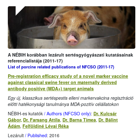
A NÉBIH korábban lezárult sertésgyógyászati kutatásainak
referencialistája (2011-17)
List of porcine related publications of NFCSO (2011-17)
Pre-registration efficacy study of a novel marker vaccine
against classical swine fever on maternally derived
antibody positive (MDA+) target animals
Egy új, klasszikus sertéspestis elleni markervakcina regisztráció
előtti hatékonysági tanulmánya MDA-pozitív célállatokon
NÉBIH-es kutatók
/ Authors (NFCSO only)
:
Dr. Kulcsár
Gábor,
Dr. Farsang Attila
,
Dr. Barna Tímea
,
Dr. Bálint
Ádám
,
Felföldiné Lévai Réka
Lezárult
/ Published
: 2016