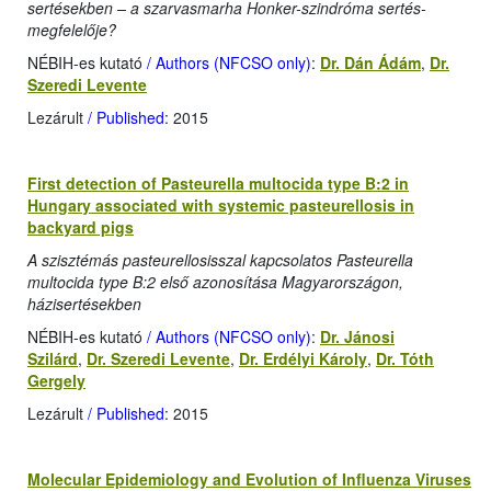
sertésekben – a szarvasmarha Honker-szindróma sertés-
megfelelője?
NÉBIH-es kutató
/ Authors (NFCSO only)
:
Dr. Dán Ádám
,
Dr.
Szeredi Levente
Lezárult
/ Published
: 2015
First detection of Pasteurella multocida type B:2 in
Hungary associated with systemic pasteurellosis in
backyard pigs
A szisztémás pasteurellosisszal kapcsolatos Pasteurella
multocida type B:2 első azonosítása Magyarországon,
házisertésekben
NÉBIH-es kutató
/ Authors (NFCSO only)
:
Dr. Jánosi
Szilárd
,
Dr. Szeredi Levente
,
Dr. Erdélyi Károly
,
Dr. Tóth
Gergely
Lezárult
/ Published
: 2015
Molecular Epidemiology and Evolution of Influenza Viruses