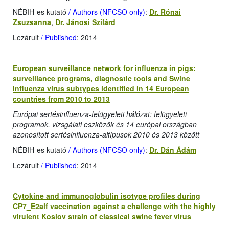
NÉBIH-es kutató
/ Authors (NFCSO only)
:
Dr. Rónai
Zsuzsanna
,
Dr. Jánosi Szilárd
Lezárult
/ Published
: 2014
European surveillance network for influenza in pigs:
surveillance programs, diagnostic tools and Swine
influenza virus subtypes identified in 14 European
countries from 2010 to 2013
Európai sertésinfluenza-felügyeleti hálózat: felügyeleti
programok, vizsgálati eszközök és 14 európai országban
azonosított sertésinfluenza-altípusok 2010 és 2013 között
NÉBIH-es kutató
/ Authors (NFCSO only)
:
Dr. Dán Ádám
Lezárult
/ Published
: 2014
Cytokine and immunoglobulin isotype profiles during
CP7_E2alf vaccination against a challenge with the highly
virulent Koslov strain of classical swine fever virus